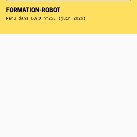
FORMATION-ROBOT
Paru dans
CQFD
n°253 (juin 2026)