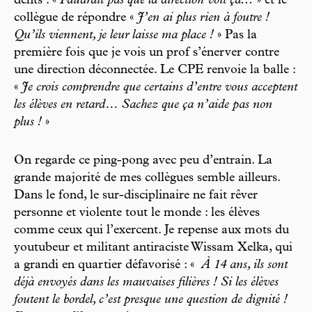
dents : «
Faudrait pas que la direction voit ça...
» et le
collègue de répondre «
J’en ai plus rien à foutre !
Qu’ils viennent, je leur laisse ma place !
» Pas la
première fois que je vois un prof s’énerver contre
une direction déconnectée. Le CPE renvoie la balle :
«
Je crois comprendre que certains d’entre vous acceptent
les élèves en retard… Sachez que ça n’aide pas non
plus !
»
On regarde ce ping-pong avec peu d’entrain. La
grande majorité de mes collègues semble ailleurs.
Dans le fond, le sur-disciplinaire ne fait rêver
personne et violente tout le monde : les élèves
comme ceux qui l’exercent. Je repense aux mots du
youtubeur et militant antiraciste Wissam Xelka, qui
a grandi en quartier défavorisé : «
À 14 ans, ils sont
déjà envoyés dans les mauvaises filières ! Si les élèves
foutent le bordel, c’est presque une question de dignité !