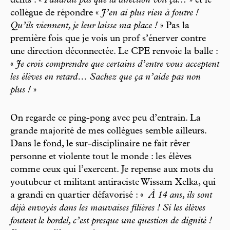
dents : «
Faudrait pas que la direction voit ça...
» et le
collègue de répondre «
J’en ai plus rien à foutre !
Qu’ils viennent, je leur laisse ma place !
» Pas la
première fois que je vois un prof s’énerver contre
une direction déconnectée. Le CPE renvoie la balle :
«
Je crois comprendre que certains d’entre vous acceptent
les élèves en retard… Sachez que ça n’aide pas non
plus !
»
On regarde ce ping-pong avec peu d’entrain. La
grande majorité de mes collègues semble ailleurs.
Dans le fond, le sur-disciplinaire ne fait rêver
personne et violente tout le monde : les élèves
comme ceux qui l’exercent. Je repense aux mots du
youtubeur et militant antiraciste Wissam Xelka, qui
a grandi en quartier défavorisé : «
À 14 ans, ils sont
déjà envoyés dans les mauvaises filières ! Si les élèves
foutent le bordel, c’est presque une question de dignité !