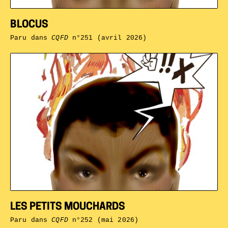
BLOCUS
Paru dans
CQFD
n°251 (avril 2026)
LES PETITS MOUCHARDS
Paru dans
CQFD
n°252 (mai 2026)