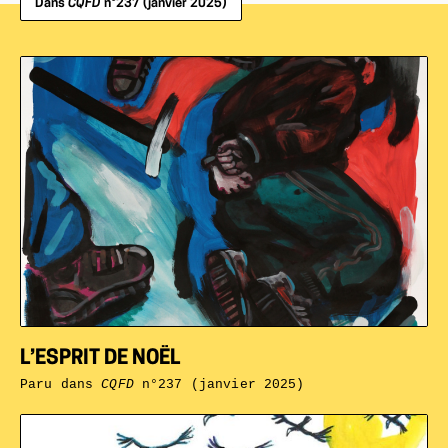
Dans
CQFD
n°237 (janvier 2025)
L’ESPRIT DE NOËL
Paru dans
CQFD
n°237 (janvier 2025)