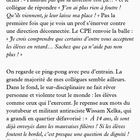
dents : «
Faudrait pas que la direction voit ça...
» et le
collègue de répondre «
J’en ai plus rien à foutre !
Qu’ils viennent, je leur laisse ma place !
» Pas la
première fois que je vois un prof s’énerver contre
une direction déconnectée. Le CPE renvoie la balle :
«
Je crois comprendre que certains d’entre vous acceptent
les élèves en retard… Sachez que ça n’aide pas non
plus !
»
On regarde ce ping-pong avec peu d’entrain. La
grande majorité de mes collègues semble ailleurs.
Dans le fond, le sur-disciplinaire ne fait rêver
personne et violente tout le monde : les élèves
comme ceux qui l’exercent. Je repense aux mots du
youtubeur et militant antiraciste Wissam Xelka, qui
a grandi en quartier défavorisé : «
À 14 ans, ils sont
déjà envoyés dans les mauvaises filières ! Si les élèves
foutent le bordel, c’est presque une question de dignité !