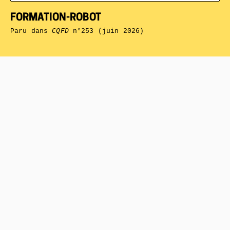
FORMATION-ROBOT
Paru dans
CQFD
n°253 (juin 2026)