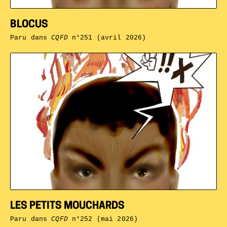
BLOCUS
Paru dans
CQFD
n°251 (avril 2026)
LES PETITS MOUCHARDS
Paru dans
CQFD
n°252 (mai 2026)