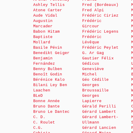
Ashley Tellis
Fred (Bordeaux)
Atone Carter
Fred Alpi
Aude Vidal
Frédéric Ciriez
Augustin
Frédéric
Marcader
Gircour
Babon Hitam
Frédéric Legens
Baptiste
Frédéric
Mollard
Lévêque
Basile Pévin
Frédéric Peylet
Benedikt Geiger
G. Ar Gag
Benjamin
Gautier Félix
Fernández
Gédicus
Benny Bulben
Geneviève
Benoît Godin
Michel
Bérénice Kalo
Géo Cédille
Bilani Ley Ben
Georges
Laachen
Broussaille
BLeD
Georges
Bonne Année
Lapierre
Bruno Dante
Gérald Perilli
Bruno Le Dantec
Gérard Lambert
C. D.
Gérard Lambert-
C. Roulet
Ullmann
C.G.
Gérard Lancien