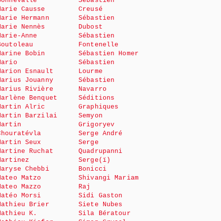
Bonnevalle
Sébastien
Marie Causse
Creusé
Marie Hermann
Sébastien
Marie Nennès
Dubost
Marie-Anne
Sébastien
Boutoleau
Fontenelle
Marine Bobin
Sébastien Homer
Mario
Sébastien
Marion Esnault
Lourme
Marius Jouanny
Sébastien
Marius Rivière
Navarro
Marlène Benquet
Séditions
Martin Alric
Graphiques
Martin Barzilai
Semyon
Martin
Grigoryev
Chouratévla
Serge André
Martin Seux
Serge
Martine Ruchat
Quadrupanni
Martinez
Serge(ï)
Maryse Chebbi
Bonicci
Mateo Matzo
Shivangi Mariam
Mateo Mazzo
Raj
Matéo Morsi
Sidi Gaston
Mathieu Brier
Siete Nubes
Mathieu K.
Sila Bératour