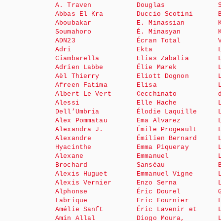
A. Traven
Douglas
Abbas El Kra
Duccio Scotini
Aboubakar
E. Minassian
Soumahoro
É. Minasyan
ADN23
Écran Total
Adri
Ekta
Ciambarella
Elias Zabalia
Adrien Labbe
Élie Marek
Aël Thierry
Eliott Dognon
Afreen Fatima
Elisa
Albert Le Vert
Cecchinato
Alessi
Elle Hache
Dell’Umbria
Élodie Laquille
Alex Pommatau
Ema Alvarez
Alexandra J.
Émile Progeault
Alexandre
Émilien Bernard
Hyacinthe
Emma Piqueray
Alexane
Emmanuel
Brochard
Sanséau
Alexis Huguet
Emmanuel Vigne
Alexis Vernier
Enzo Serna
Alphonse
Éric Dourel
Labrique
Eric Fournier
Amélie Sanft
Éric Lavenir et
Amin Allal
Diogo Moura,