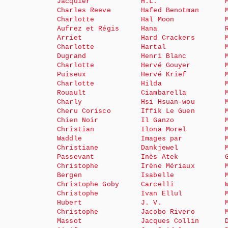
Jacquier
H.L.
Charles Reeve
Hafed Benotman
Charlotte
Hal Moon
Aufrez et Régis
Hana
Arriet
Hard Crackers
Charlotte
Hartal
Dugrand
Henri Blanc
Charlotte
Hervé Gouyer
Puiseux
Hervé Krief
Charlotte
Hilda
Rouault
Ciambarella
Charly
Hsi Hsuan-wou
Cheru Corisco
Iffik Le Guen
Chien Noir
Il Ganzo
Christian
Ilona Morel
Waddle
Images par
Christiane
Dankjewel
Passevant
Inès Atek
Christophe
Irène Mériaux
Bergen
Isabelle
Christophe Goby
Carcelli
Christophe
Ivan Ellul
Hubert
J. V.
Christophe
Jacobo Rivero
Massot
Jacques Collin