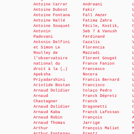
Antoine Carrer
Andreani
Antoine Dubost
Fakir
Antoine Fontana
Fall Amzer
Antoine Hallé
Fatima Zahra
Antoine Souquet
Fécile, Kostik,
Antonin
Seb 7 & Vanush
Padovani
Ferdinand
Antonio Delfini
Cazalis
et Simon Le
Florencia
Roulley de
Mazzadi
l’observatoire
Florent Gouget
national du
France Fanion
droit à la (…)
Francesco
Apeksha
Nocera
Priyadarshini
Francis Bernard
Aristide Bostan
Francisco
Arnaud Dolidier
Colaço Pedro
Arnaud
Franck Dépretz
Chastagner
Franck
Arnaud Dolidier
Dragonetti
Arnaud Kaba
Franck Lafossas
Arnaud Robin
François
Arnaud Thomas
Jarrige
Arthur
François Maliet
Arthur Fontenay
Frantz