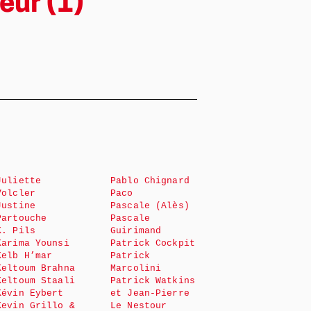
eur (1)
Juliette
Pablo Chignard
Volcler
Paco
Justine
Pascale (Alès)
Partouche
Pascale
K. Pils
Guirimand
Karima Younsi
Patrick Cockpit
Kelb H’mar
Patrick
Keltoum Brahna
Marcolini
Keltoum Staali
Patrick Watkins
Kévin Eybert
et Jean-Pierre
Kevin Grillo &
Le Nestour