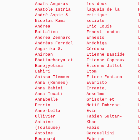
Anaïs Angéras
les deux
Anatole Istria
laquais de la
André Aspic &
critique
Nicolas Rami
sociale
Andrea
Eric Louis
Bottalico
Ernest London
Andrea Zennaro
Ernesto
Andréas Ferréol
Aréchiga
Angarika G.
Córdoba
Anirban
Etienne Bastide
Bhattacharya et
Étienne Copeaux
Banojyotsna
Étienne Jallot
Lahiri
Etom
Anissa Tlemcen
Ettore Fontana
Anna (Rennes)
Evaristo
Anna Bahini
Errante,
Anna Touati
Anselme
Annabelle
Grisoler et
Perrin
Metif Embrene.
Anne-Leïla
Evîn
Ollivier
Fabien Sultan-
Antoine
Khan
(Toulouse)
Fabio
Antoine
Cerquellini
Bougeard
Fabrice