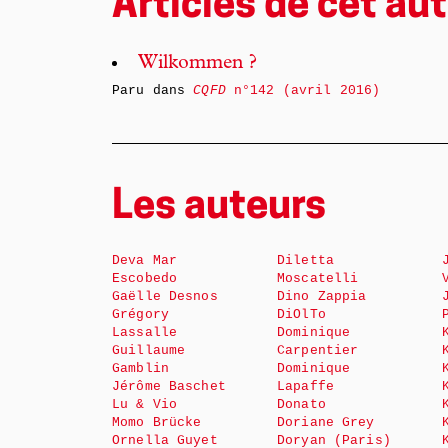
Articles de cet aut
Wilkommen ?
Paru dans
CQFD
n°142 (avril 2016)
Les auteurs
Deva Mar
Diletta
Escobedo
Moscatelli
Gaëlle Desnos
Dino Zappia
Grégory
DiOlTo
Lassalle
Dominique
Guillaume
Carpentier
Gamblin
Dominique
Jérôme Baschet
Lapaffe
Lu & Vio
Donato
Momo Brücke
Doriane Grey
Ornella Guyet
Doryan (Paris)