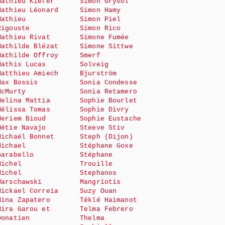
Mathieu Kiefer
Simon Grysol
Mathieu Léonard
Simon Hamy
Mathieu
Simon Piel
Rigouste
Simon Rico
Mathieu Rivat
Simone Fumée
Mathilde Blézat
Simone Sittwe
Mathilde Offroy
Smerf
Mathis Lucas
Solveig
Matthieu Amiech
Bjurström
Max Bossis
Sonia Condesse
McMurty
Sonia Retamero
Melina Mattia
Sophie Bourlet
Mélissa Tomas
Sophie Divry
Meriem Bioud
Sophie Eustache
Métie Navajo
Steeve Stiv
Michaël Bonnet
Steph (Dijon)
Michael
Stéphane Goxe
Garabello
Stéphane
Michel
Trouille
Michel
Stephanos
Warschawski
Mangriotis
Mickael Correia
Suzy Ouan
Mina Zapatero
Téklé Haimanot
Mira Garou et
Telma Febrero
Donatien
Thelma