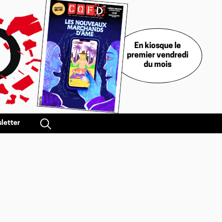
En kiosque le
premier vendredi
du mois
letter