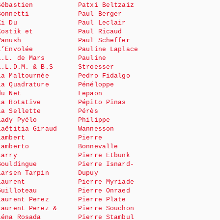
Sébastien
Patxi Beltzaiz
Bonnetti
Paul Berger
Ki Du
Paul Leclair
Kostik et
Paul Ricaud
Vanush
Paul Scheffer
L’Envolée
Pauline Laplace
L.L. de Mars
Pauline
L.L.D.M. & B.S
Stroesser
La Maltournée
Pedro Fidalgo
La Quadrature
Pénéloppe
du Net
Lepaon
La Rotative
Pépito Pinas
La Sellette
Pérès
Lady Pyélo
Philippe
Laëtitia Giraud
Wannesson
Lambert
Pierre
Lamberto
Bonnevalle
Larry
Pierre Etbunk
Bouldingue
Pierre Isnard-
Larsen Tarpin
Dupuy
Laurent
Pierre Myriade
Guilloteau
Pierre Onraed
Laurent Perez
Pierre Plate
Laurent Perez &
Pierre Souchon
Léna Rosada
Pierre Stambul