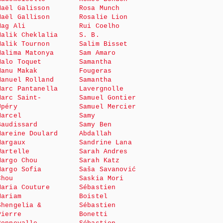
Maël Galisson
Rosa Munch
Maël Gallison
Rosalie Lion
Mag Ali
Rui Coelho
Malik Cheklalia
S. B.
Malik Tournon
Salim Bisset
Malima Matonya
Sam Amaro
Malo Toquet
Samantha
Manu Makak
Fougeras
Manuel Rolland
Samantha
Marc Pantanella
Lavergnolle
Marc Saint-
Samuel Gontier
Upéry
Samuel Mercier
Marcel
Samy
Baudissard
Samy Ben
Mareine Doulard
Abdallah
Margaux
Sandrine Lana
Wartelle
Sarah Andres
Margo Chou
Sarah Katz
Margo Sofia
Saša Savanović
Chou
Saskia Mori
Maria Couture
Sébastien
Mariam
Boistel
Shengelia &
Sébastien
Pierre
Bonetti