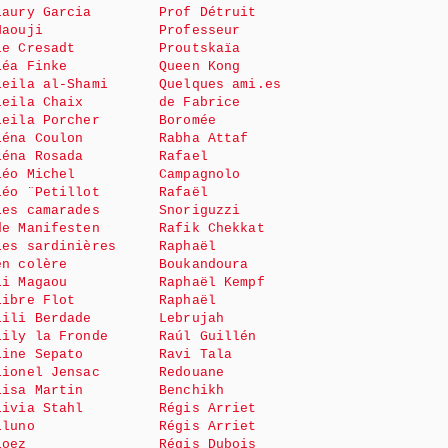
Laury Garcia
Prof Détruit
Haouji
Professeur
le Cresadt
Proutskaïa
Léa Finke
Queen Kong
Leila al-Shami
Quelques ami.es
Leila Chaix
de Fabrice
Leila Porcher
Boromée
Léna Coulon
Rabha Attaf
Léna Rosada
Rafael
Léo Michel
Campagnolo
Léo ¨Petillot
Rafaël
Les camarades
Snoriguzzi
de Manifesten
Rafik Chekkat
Les sardinières
Raphaël
en colère
Boukandoura
Li Magaou
Raphaël Kempf
Libre Flot
Raphaël
Lili Berdade
Lebrujah
Lily la Fronde
Raúl Guillén
Line Sepato
Ravi Tala
Lionel Jensac
Redouane
Lisa Martin
Benchikh
Livia Stahl
Régis Arriet
Lluno
Régis Arriet
Loez
Régis Dubois