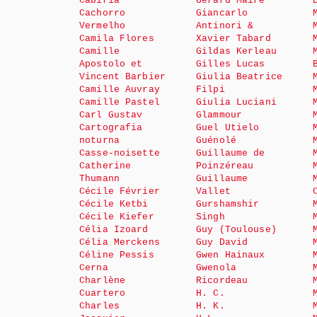
Cabiria
Gérard Maire
Cachorro
Giancarlo
Vermelho
Antinori &
Camila Flores
Xavier Tabard
Camille
Gildas Kerleau
Apostolo et
Gilles Lucas
Vincent Barbier
Giulia Beatrice
Camille Auvray
Filpi
Camille Pastel
Giulia Luciani
Carl Gustav
Glammour
Cartografia
Guel Utielo
noturna
Guénolé
Casse-noisette
Guillaume de
Catherine
Poinzéreau
Thumann
Guillaume
Cécile Février
Vallet
Cécile Ketbi
Gurshamshir
Cécile Kiefer
Singh
Célia Izoard
Guy (Toulouse)
Célia Merckens
Guy David
Céline Pessis
Gwen Hainaux
Cerna
Gwenola
Charlène
Ricordeau
Cuartero
H. C.
Charles
H. K.