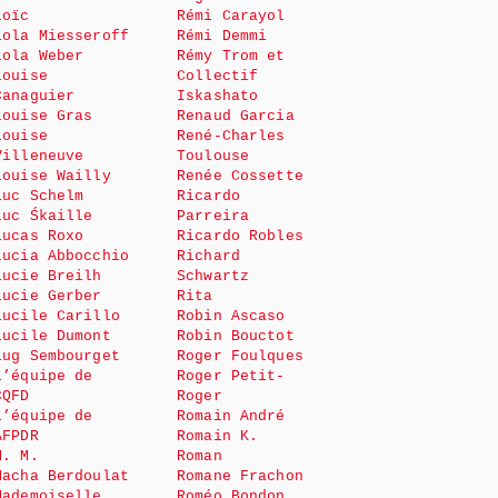
Loïc
Rémi Carayol
Lola Miesseroff
Rémi Demmi
Lola Weber
Rémy Trom et
Louise
Collectif
Canaguier
Iskashato
Louise Gras
Renaud Garcia
Louise
René-Charles
Villeneuve
Toulouse
Louise Wailly
Renée Cossette
Luc Schelm
Ricardo
Luc Śkaille
Parreira
Lucas Roxo
Ricardo Robles
Lucia Abbocchio
Richard
Lucie Breilh
Schwartz
Lucie Gerber
Rita
Lucile Carillo
Robin Ascaso
Lucile Dumont
Robin Bouctot
Lug Sembourget
Roger Foulques
L’équipe de
Roger Petit-
CQFD
Roger
L’équipe de
Romain André
AFPDR
Romain K.
M. M.
Roman
Macha Berdoulat
Romane Frachon
Mademoiselle
Roméo Bondon