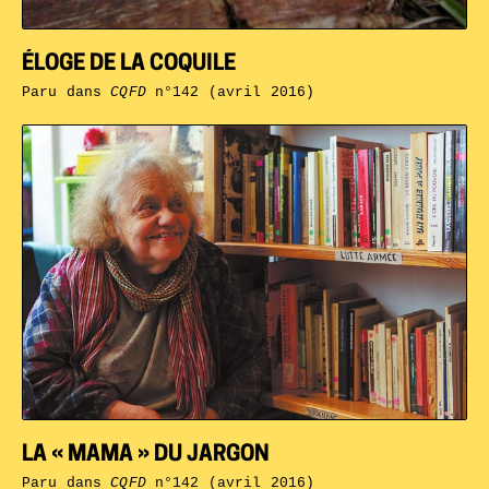
ÉLOGE DE LA COQUILE
Paru dans
CQFD
n°142 (avril 2016)
LA « MAMA » DU JARGON
Paru dans
CQFD
n°142 (avril 2016)