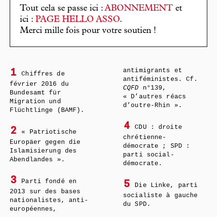
Tout cela se passe ici :
ABONNEMENT
et
ici :
PAGE HELLO ASSO
.
Merci mille fois pour votre soutien !
antimigrants et
1
Chiffres de
antiféministes. Cf.
février 2016 du
CQFD
n°139,
Bundesamt für
« D’autres réacs
Migration und
d’outre-Rhin ».
Flüchtlinge (BAMF).
4
CDU : droite
2
« Patriotische
chrétienne-
Europäer gegen die
démocrate ; SPD :
Islamisierung des
parti social-
Abendlandes ».
démocrate.
3
Parti fondé en
5
Die Linke, parti
2013 sur des bases
socialiste à gauche
nationalistes, anti-
du SPD.
européennes,