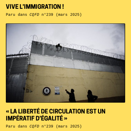
VIVE L’IMMIGRATION !
Paru dans
CQFD
n°239 (mars 2025)
« LA LIBERTÉ DE CIRCULATION EST UN
IMPÉRATIF D’ÉGALITÉ »
Paru dans
CQFD
n°239 (mars 2025)