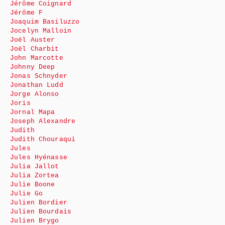
Jérôme Coignard
Jérôme F
Joaquim Basiluzzo
Jocelyn Malloin
Joël Auster
Joël Charbit
John Marcotte
Johnny Deep
Jonas Schnyder
Jonathan Ludd
Jorge Alonso
Joris
Jornal Mapa
Joseph Alexandre
Judith
Judith Chouraqui
Jules
Jules Hyénasse
Julia Jallot
Julia Zortea
Julie Boone
Julie Go
Julien Bordier
Julien Bourdais
Julien Brygo