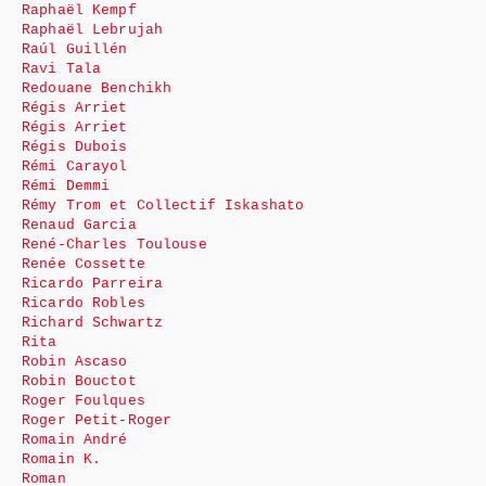
Raphaël Kempf
Raphaël Lebrujah
Raúl Guillén
Ravi Tala
Redouane Benchikh
Régis Arriet
Régis Arriet
Régis Dubois
Rémi Carayol
Rémi Demmi
Rémy Trom et Collectif Iskashato
Renaud Garcia
René-Charles Toulouse
Renée Cossette
Ricardo Parreira
Ricardo Robles
Richard Schwartz
Rita
Robin Ascaso
Robin Bouctot
Roger Foulques
Roger Petit-Roger
Romain André
Romain K.
Roman