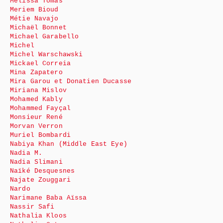
Mélissa Tomas
Meriem Bioud
Métie Navajo
Michaël Bonnet
Michael Garabello
Michel
Michel Warschawski
Mickael Correia
Mina Zapatero
Mira Garou et Donatien Ducasse
Miriana Mislov
Mohamed Kably
Mohammed Fayçal
Monsieur René
Morvan Verron
Muriel Bombardi
Nabiya Khan (Middle East Eye)
Nadia M.
Nadia Slimani
Naïké Desquesnes
Najate Zouggari
Nardo
Narimane Baba Aïssa
Nassir Safi
Nathalia Kloos