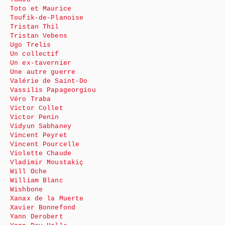
Toto et Maurice
Toufik-de-Planoise
Tristan Thil
Tristan Vebens
Ugo Trelis
Un collectif
Un ex-tavernier
Une autre guerre
Valérie de Saint-Do
Vassilis Papageorgiou
Véro Traba
Victor Collet
Victor Penin
Vidyun Sabhaney
Vincent Peyret
Vincent Pourcelle
Violette Chaude
Vladimir Moustakiç
Will Oche
William Blanc
Wishbone
Xanax de la Muerte
Xavier Bonnefond
Yann Derobert