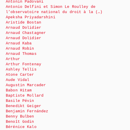
Antonin Padovani
Antonio Delfini et Simon Le Roulley de
l’observatoire national du droit à la (…)
Apeksha Priyadarshini
Aristide Bostan
Arnaud Dolidier
Arnaud Chastagner
Arnaud Dolidier
Arnaud Kaba
Arnaud Robin
Arnaud Thomas
Arthur
Arthur Fontenay
Ashley Tellis
Atone Carter
Aude Vidal
Augustin Marcader
Babon Hitam
Baptiste Mollard
Basile Pévin
Benedikt Geiger
Benjamin Fernández
Benny Bulben
Benoît Godin
Bérénice Kalo