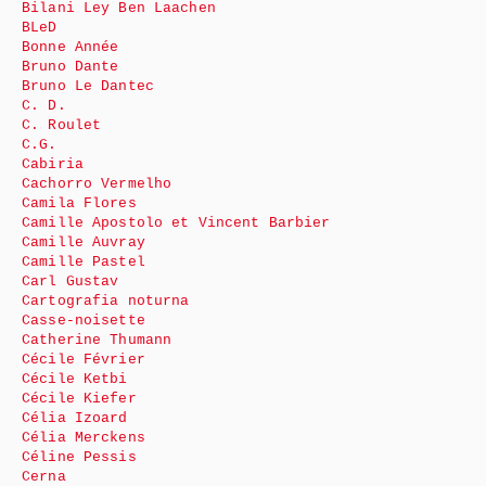
Bilani Ley Ben Laachen
BLeD
Bonne Année
Bruno Dante
Bruno Le Dantec
C. D.
C. Roulet
C.G.
Cabiria
Cachorro Vermelho
Camila Flores
Camille Apostolo et Vincent Barbier
Camille Auvray
Camille Pastel
Carl Gustav
Cartografia noturna
Casse-noisette
Catherine Thumann
Cécile Février
Cécile Ketbi
Cécile Kiefer
Célia Izoard
Célia Merckens
Céline Pessis
Cerna