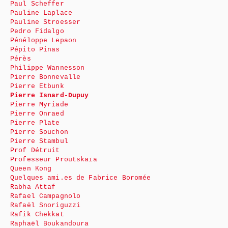
Paul Scheffer
Pauline Laplace
Pauline Stroesser
Pedro Fidalgo
Pénéloppe Lepaon
Pépito Pinas
Pérès
Philippe Wannesson
Pierre Bonnevalle
Pierre Etbunk
Pierre Isnard-Dupuy
Pierre Myriade
Pierre Onraed
Pierre Plate
Pierre Souchon
Pierre Stambul
Prof Détruit
Professeur Proutskaïa
Queen Kong
Quelques ami.es de Fabrice Boromée
Rabha Attaf
Rafael Campagnolo
Rafaël Snoriguzzi
Rafik Chekkat
Raphaël Boukandoura