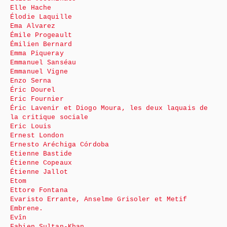
Elle Hache
Élodie Laquille
Ema Alvarez
Émile Progeault
Émilien Bernard
Emma Piqueray
Emmanuel Sanséau
Emmanuel Vigne
Enzo Serna
Éric Dourel
Eric Fournier
Éric Lavenir et Diogo Moura, les deux laquais de
la critique sociale
Eric Louis
Ernest London
Ernesto Aréchiga Córdoba
Etienne Bastide
Étienne Copeaux
Étienne Jallot
Etom
Ettore Fontana
Evaristo Errante, Anselme Grisoler et Metif
Embrene.
Evîn
Fabien Sultan-Khan