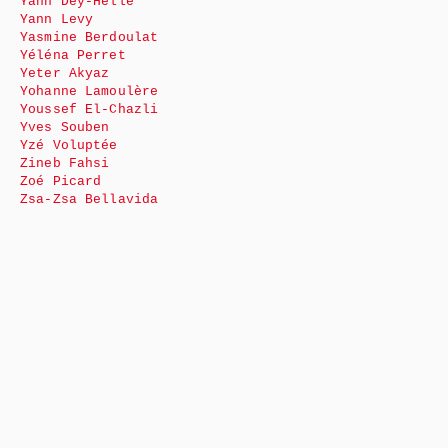
Yann Dey-Helle
Yann Levy
Yasmine Berdoulat
Yéléna Perret
Yeter Akyaz
Yohanne Lamoulère
Youssef El-Chazli
Yves Souben
Yzé Voluptée
Zineb Fahsi
Zoé Picard
Zsa-Zsa Bellavida