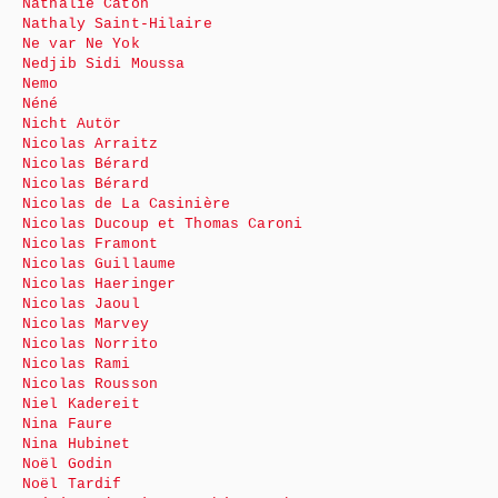
Nathalie Caton
Nathaly Saint-Hilaire
Ne var Ne Yok
Nedjib Sidi Moussa
Nemo
Néné
Nicht Autör
Nicolas Arraitz
Nicolas Bérard
Nicolas Bérard
Nicolas de La Casinière
Nicolas Ducoup et Thomas Caroni
Nicolas Framont
Nicolas Guillaume
Nicolas Haeringer
Nicolas Jaoul
Nicolas Marvey
Nicolas Norrito
Nicolas Rami
Nicolas Rousson
Niel Kadereit
Nina Faure
Nina Hubinet
Noël Godin
Noël Tardif