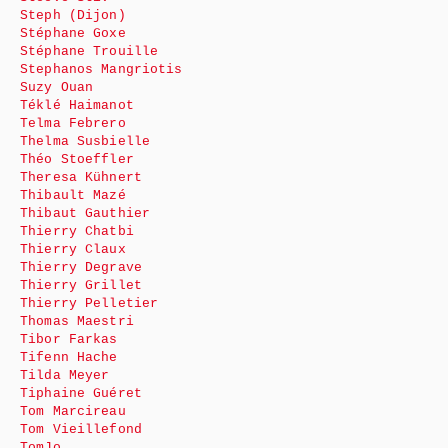
Steph (Dijon)
Stéphane Goxe
Stéphane Trouille
Stephanos Mangriotis
Suzy Ouan
Téklé Haimanot
Telma Febrero
Thelma Susbielle
Théo Stoeffler
Theresa Kühnert
Thibault Mazé
Thibaut Gauthier
Thierry Chatbi
Thierry Claux
Thierry Degrave
Thierry Grillet
Thierry Pelletier
Thomas Maestri
Tibor Farkas
Tifenn Hache
Tilda Meyer
Tiphaine Guéret
Tom Marcireau
Tom Vieillefond
TomJo