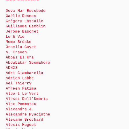
Deva Mar Escobedo
Gaëlle Desnos
Grégory Lassalle
Guillaume Gamblin
Jérôme Baschet
Lu & Vio
Momo Brücke
Ornella Guyet
A. Traven
Abbas El Kra
Aboubakar Soumahoro
ADN23
Adri Ciambarella
Adrien Labbe
Aël Thierry
Afreen Fatima
Albert Le Vert
Alessi Dell’Umbria
Alex Pommatau
Alexandra J.
Alexandre Hyacinthe
Alexane Brochard
Alexis Huguet