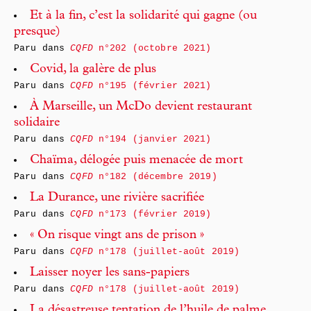
Et à la fin, c’est la solidarité qui gagne (ou
presque)
Paru dans
CQFD
n°202 (octobre 2021)
Covid, la galère de plus
Paru dans
CQFD
n°195 (février 2021)
À Marseille, un McDo devient restaurant
solidaire
Paru dans
CQFD
n°194 (janvier 2021)
Chaïma, délogée puis menacée de mort
Paru dans
CQFD
n°182 (décembre 2019)
La Durance, une rivière sacrifiée
Paru dans
CQFD
n°173 (février 2019)
« On risque vingt ans de prison »
Paru dans
CQFD
n°178 (juillet-août 2019)
Laisser noyer les sans-papiers
Paru dans
CQFD
n°178 (juillet-août 2019)
La désastreuse tentation de l’huile de palme