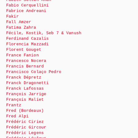
Fabio Cerquellini
Fabrice Andreani
Fakir
Fall Amzer
Fatima Zahra
Fécile, Kostik, Seb 7 & Vanush
Ferdinand Cazalis
Florencia Mazzadi
Florent Gouget
France Fanion
Francesco Nocera
Francis Bernard
Francisco Colaço Pedro
Franck Dépretz
Franck Dragonetti
Franck Lafossas
François Jarrige
François Maliet
Frantz
Fred (Bordeaux)
Fred Alpi
Frédéric Ciriez
Frédéric Gircour
Frédéric Legens