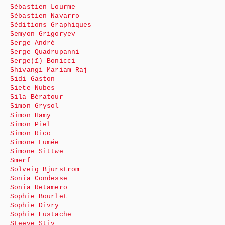
Sébastien Lourme
Sébastien Navarro
Séditions Graphiques
Semyon Grigoryev
Serge André
Serge Quadrupanni
Serge(ï) Bonicci
Shivangi Mariam Raj
Sidi Gaston
Siete Nubes
Sila Bératour
Simon Grysol
Simon Hamy
Simon Piel
Simon Rico
Simone Fumée
Simone Sittwe
Smerf
Solveig Bjurström
Sonia Condesse
Sonia Retamero
Sophie Bourlet
Sophie Divry
Sophie Eustache
Steeve Stiv