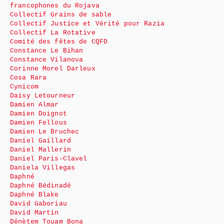
francophones du Rojava
Collectif Grains de sable
Collectif Justice et Vérité pour Razia
Collectif La Rotative
Comité des fêtes de CQFD
Constance Le Bihan
Constance Vilanova
Corinne Morel Darleux
Cosa Rara
Cynicom
Daisy Letourneur
Damien Almar
Damien Doignot
Damien Fellous
Damien Le Bruchec
Daniel Gaillard
Daniel Mallerin
Daniel Paris-Clavel
Daniela Villegas
Daphné
Daphné Bédinadé
Daphné Blake
David Gaboriau
David Martin
Dénètem Touam Bona