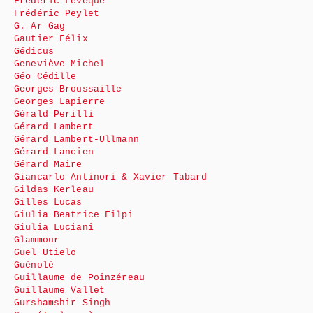
Frédéric Lévêque
Frédéric Peylet
G. Ar Gag
Gautier Félix
Gédicus
Geneviève Michel
Géo Cédille
Georges Broussaille
Georges Lapierre
Gérald Perilli
Gérard Lambert
Gérard Lambert-Ullmann
Gérard Lancien
Gérard Maire
Giancarlo Antinori & Xavier Tabard
Gildas Kerleau
Gilles Lucas
Giulia Beatrice Filpi
Giulia Luciani
Glammour
Guel Utielo
Guénolé
Guillaume de Poinzéreau
Guillaume Vallet
Gurshamshir Singh