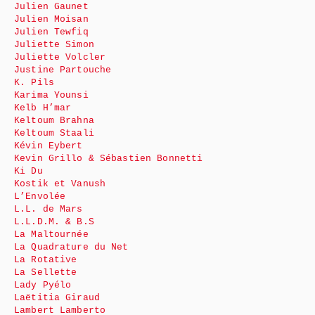
Julien Gaunet
Julien Moisan
Julien Tewfiq
Juliette Simon
Juliette Volcler
Justine Partouche
K. Pils
Karima Younsi
Kelb H’mar
Keltoum Brahna
Keltoum Staali
Kévin Eybert
Kevin Grillo & Sébastien Bonnetti
Ki Du
Kostik et Vanush
L’Envolée
L.L. de Mars
L.L.D.M. & B.S
La Maltournée
La Quadrature du Net
La Rotative
La Sellette
Lady Pyélo
Laëtitia Giraud
Lambert Lamberto