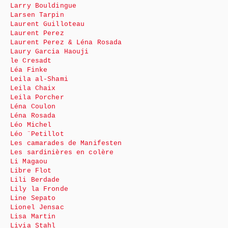
Larry Bouldingue
Larsen Tarpin
Laurent Guilloteau
Laurent Perez
Laurent Perez & Léna Rosada
Laury Garcia Haouji
le Cresadt
Léa Finke
Leila al-Shami
Leila Chaix
Leila Porcher
Léna Coulon
Léna Rosada
Léo Michel
Léo ¨Petillot
Les camarades de Manifesten
Les sardinières en colère
Li Magaou
Libre Flot
Lili Berdade
Lily la Fronde
Line Sepato
Lionel Jensac
Lisa Martin
Livia Stahl