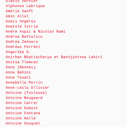
Alexis Vernier
Alphonse Labrique
Amélie Sanft
Amin Allal
Anaïs Angéras
Anatole Istria
André Aspic & Nicolas Rami
Andrea Bottalico
Andrea Zennaro
Andréas Ferréol
Angarika G.
Anirban Bhattacharya et Banojyotsna Lahiri
Anissa Tlemcen
Anna (Rennes)
Anna Bahini
Anna Touati
Annabelle Perrin
Anne-Leïla Ollivier
Antoine (Toulouse)
Antoine Bougeard
Antoine Carrer
Antoine Dubost
Antoine Fontana
Antoine Hallé
Antoine Souquet