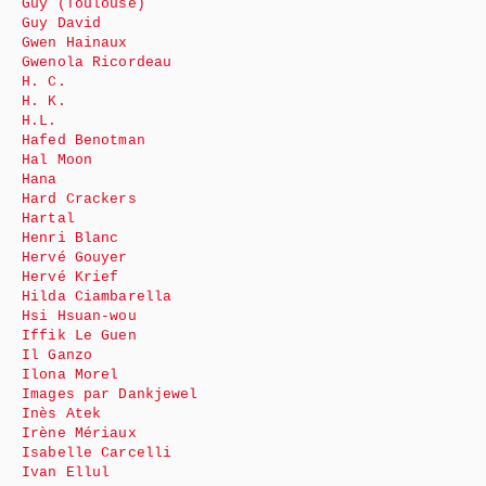
Guy (Toulouse)
Guy David
Gwen Hainaux
Gwenola Ricordeau
H. C.
H. K.
H.L.
Hafed Benotman
Hal Moon
Hana
Hard Crackers
Hartal
Henri Blanc
Hervé Gouyer
Hervé Krief
Hilda Ciambarella
Hsi Hsuan-wou
Iffik Le Guen
Il Ganzo
Ilona Morel
Images par Dankjewel
Inès Atek
Irène Mériaux
Isabelle Carcelli
Ivan Ellul