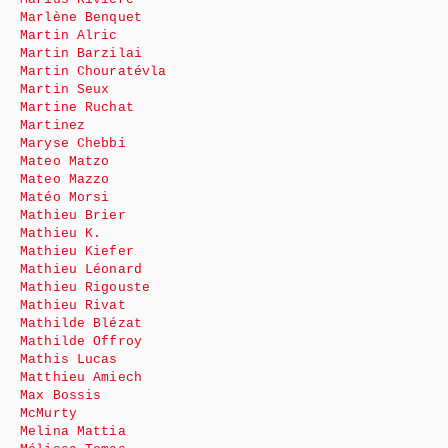
Marlène Benquet
Martin Alric
Martin Barzilai
Martin Chouratévla
Martin Seux
Martine Ruchat
Martinez
Maryse Chebbi
Mateo Matzo
Mateo Mazzo
Matéo Morsi
Mathieu Brier
Mathieu K.
Mathieu Kiefer
Mathieu Léonard
Mathieu Rigouste
Mathieu Rivat
Mathilde Blézat
Mathilde Offroy
Mathis Lucas
Matthieu Amiech
Max Bossis
McMurty
Melina Mattia