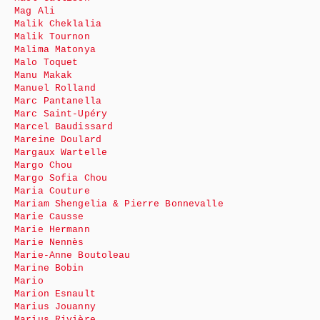
Mag Ali
Malik Cheklalia
Malik Tournon
Malima Matonya
Malo Toquet
Manu Makak
Manuel Rolland
Marc Pantanella
Marc Saint-Upéry
Marcel Baudissard
Mareine Doulard
Margaux Wartelle
Margo Chou
Margo Sofia Chou
Maria Couture
Mariam Shengelia & Pierre Bonnevalle
Marie Causse
Marie Hermann
Marie Nennès
Marie-Anne Boutoleau
Marine Bobin
Mario
Marion Esnault
Marius Jouanny
Marius Rivière