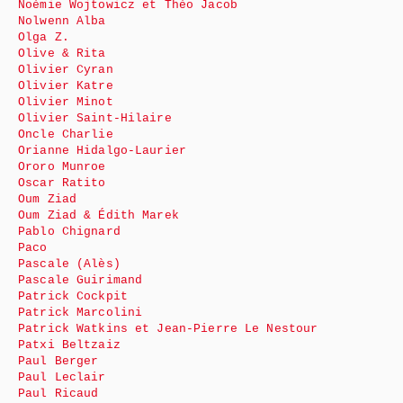
Noémie Wojtowicz et Théo Jacob
Nolwenn Alba
Olga Z.
Olive & Rita
Olivier Cyran
Olivier Katre
Olivier Minot
Olivier Saint-Hilaire
Oncle Charlie
Orianne Hidalgo-Laurier
Ororo Munroe
Oscar Ratito
Oum Ziad
Oum Ziad & Édith Marek
Pablo Chignard
Paco
Pascale (Alès)
Pascale Guirimand
Patrick Cockpit
Patrick Marcolini
Patrick Watkins et Jean-Pierre Le Nestour
Patxi Beltzaiz
Paul Berger
Paul Leclair
Paul Ricaud