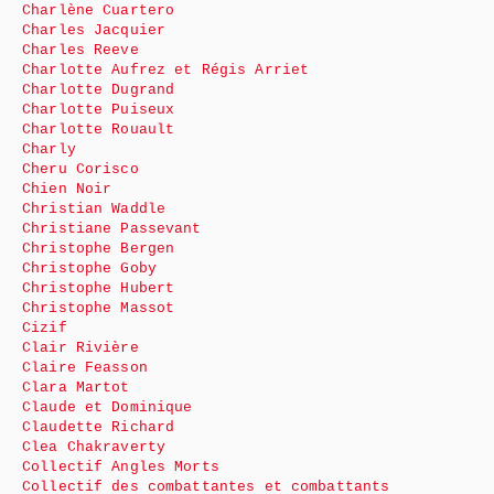
Charlène Cuartero
Charles Jacquier
Charles Reeve
Charlotte Aufrez et Régis Arriet
Charlotte Dugrand
Charlotte Puiseux
Charlotte Rouault
Charly
Cheru Corisco
Chien Noir
Christian Waddle
Christiane Passevant
Christophe Bergen
Christophe Goby
Christophe Hubert
Christophe Massot
Cizif
Clair Rivière
Claire Feasson
Clara Martot
Claude et Dominique
Claudette Richard
Clea Chakraverty
Collectif Angles Morts
Collectif des combattantes et combattants