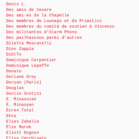
Denis L.
Des amis de Cesare
Des ami·es de la Chapelle
Des membres de Lounapo et de Primitivi
Des membres du comité de soutien à Vincenzo
Des militantes d’Alarm Phone
Des pailhassous parmi d’autres
Diletta Moscatelli
Dino Zappia
DiOlTo
Dominique Carpentier
Dominique Lapaffe
Donato
Doriane Grey
Doryan (Paris)
Douglas
Duccio Scotini
E. Minassian
É. Minasyan
Écran Total
Ekta
Elias Zabalia
Élie Marek
Eliott Dognon
Elisa Cecchinato