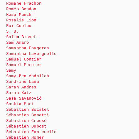
Romane Frachon
Roméo Bondon
Rosa Munch
Rosalie Lion
Rui Coelho
S. B.
Salim Bisset
Sam Amaro
Samantha Fougeras
Samantha Lavergnolle
Samuel Gontier
Samuel Mercier
Samy
Samy Ben Abdallah
Sandrine Lana
Sarah Andres
Sarah Katz
Saša Savanović
Saskia Mori
Sébastien Boistel
Sébastien Bonetti
Sébastien Creusé
Sébastien Dubost
Sébastien Fontenelle
Sébastien Homer