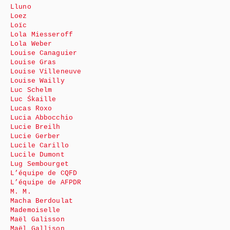
Lluno
Loez
Loïc
Lola Miesseroff
Lola Weber
Louise Canaguier
Louise Gras
Louise Villeneuve
Louise Wailly
Luc Schelm
Luc Śkaille
Lucas Roxo
Lucia Abbocchio
Lucie Breilh
Lucie Gerber
Lucile Carillo
Lucile Dumont
Lug Sembourget
L’équipe de CQFD
L’équipe de AFPDR
M. M.
Macha Berdoulat
Mademoiselle
Maël Galisson
Maël Gallison