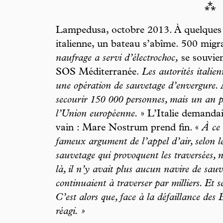
⁂
Lampedusa, octobre 2013. À quelques en
italienne, un bateau s’abîme. 500 migr
naufrage a servi d’électrochoc,
se souvien
SOS Méditerranée.
Les autorités italie
une opération de sauvetage d’envergure
secourir 150 000 personnes, mais un an plu
l’Union européenne.
» L’Italie demandai
vain : Mare Nostrum prend fin. «
À ce 
fameux argument de l’appel d’air, selon le
sauvetage qui provoquent les traversées, 
là, il n’y avait plus aucun navire de sauv
continuaient à traverser par milliers. Et s
C’est alors que, face à la défaillance des É
réagi. »