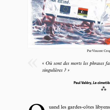
Par Vincent Cro
«
Où sont des morts les phrases fam
singulières ? »
Paul Valéry,
Le cimetiè
⁂
uand les gardes-côtes libyens