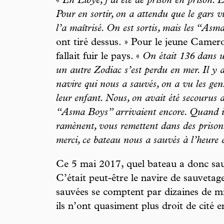
«
En Libye, j’ai été de prison en prison. L
Pour en sortir, on a attendu que le gars 
l’a maîtrisé. On est sortis, mais les “As
ont tiré dessus. » Pour le jeune Camerou
fallait fuir le pays. «
On était 136 dans u
un autre Zodiac s’est perdu en mer. Il y a
navire qui nous a sauvés, on a vu les gen
leur enfant. Nous, on avait été secourus
“Asma Boys” arrivaient encore. Quand il
ramènent, vous remettent dans des prison
merci, ce bateau nous a sauvés à l’heure 
Ce 5 mai 2017, quel bateau a donc sauv
C’était peut-être le navire de sauveta
sauvées se comptent par dizaines de mil
ils n’ont quasiment plus droit de cité 