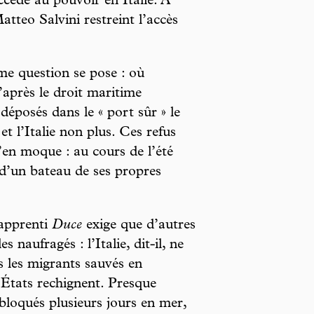
cède au pouvoir en Italie. À
tteo Salvini restreint l’accès
e question se pose : où
’après le droit maritime
 déposés dans le « port sûr » le
t l’Italie non plus. Ces refus
s’en moque : au cours de l’été
 d’un bateau de ses propres
’apprenti
Duce
exige que d’autres
 naufragés : l’Italie, dit-il, ne
s les migrants sauvés en
 États rechignent. Presque
bloqués plusieurs jours en mer,