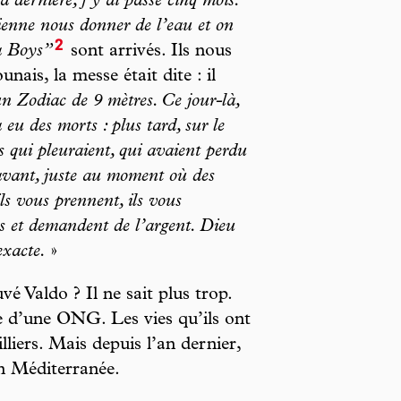
a dernière, j’y ai passé cinq mois.
vienne nous donner de l’eau et on
2
ma Boys”
sont arrivés. Ils nous
nais, la messe était dite : il
n Zodiac de 9 mètres. Ce jour-là,
 eu des morts : plus tard, sur le
s qui pleuraient, qui avaient perdu
 avant, juste au moment où des
s vous prennent, ils vous
s et demandent de l’argent. Dieu
exacte.
»
é Valdo ? Il ne sait plus trop.
ge d’une ONG. Les vies qu’ils ont
liers. Mais depuis l’an dernier,
en Méditerranée.