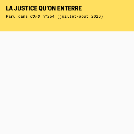
LA JUSTICE QU’ON ENTERRE
Paru dans
CQFD
n°254 (juillet-août 2026)