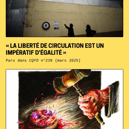
« LA LIBERTÉ DE CIRCULATION EST UN
IMPÉRATIF D’ÉGALITÉ »
Paru dans
CQFD
n°239 (mars 2025)