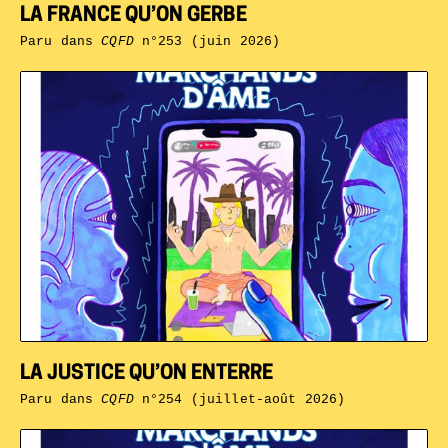
LA FRANCE QU’ON GERBE
Paru dans
CQFD
n°253 (juin 2026)
LA JUSTICE QU’ON ENTERRE
Paru dans
CQFD
n°254 (juillet-août 2026)