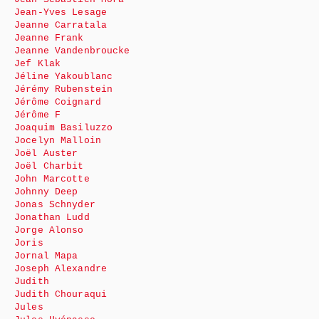
Jean-Yves Lesage
Jeanne Carratala
Jeanne Frank
Jeanne Vandenbroucke
Jef Klak
Jéline Yakoublanc
Jérémy Rubenstein
Jérôme Coignard
Jérôme F
Joaquim Basiluzzo
Jocelyn Malloin
Joël Auster
Joël Charbit
John Marcotte
Johnny Deep
Jonas Schnyder
Jonathan Ludd
Jorge Alonso
Joris
Jornal Mapa
Joseph Alexandre
Judith
Judith Chouraqui
Jules