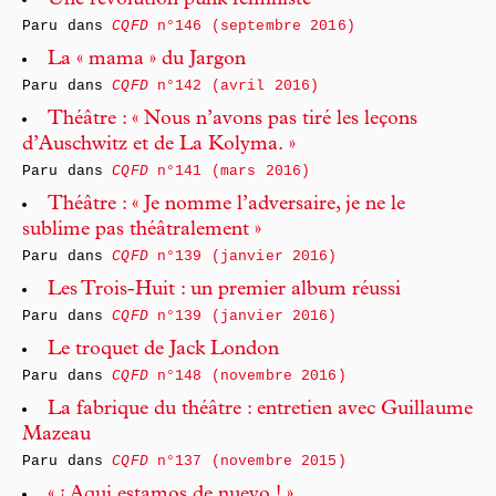
Une révolution punk féministe
Paru dans
CQFD
n°146 (septembre 2016)
La « mama » du Jargon
Paru dans
CQFD
n°142 (avril 2016)
Théâtre : « Nous n’avons pas tiré les leçons
d’Auschwitz et de La Kolyma. »
Paru dans
CQFD
n°141 (mars 2016)
Théâtre : « Je nomme l’adversaire, je ne le
sublime pas théâtralement »
Paru dans
CQFD
n°139 (janvier 2016)
Les Trois-Huit : un premier album réussi
Paru dans
CQFD
n°139 (janvier 2016)
Le troquet de Jack London
Paru dans
CQFD
n°148 (novembre 2016)
La fabrique du théâtre : entretien avec Guillaume
Mazeau
Paru dans
CQFD
n°137 (novembre 2015)
« ¡ Aqui estamos de nuevo ! »