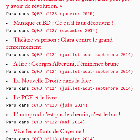
y avoir de révolution. »
Paru dans
CQFD
n°128 (janvier 2015)
Musique et BD : Ce qu’il faut découvrir !
Paru dans
CQFD
n°127 (décembre 2014)
Théâtre vs prison : Clara contre le grand
renfermement
Paru dans
CQFD
n°124 (juillet-aout-septembre 2014)
A lire : Georges Albertini, l’éminence brune
Paru dans
CQFD
n°124 (juillet-aout-septembre 2014)
La Nouvelle Droite dans la face
Paru dans
CQFD
n°124 (juillet-aout-septembre 2014)
Le PCF et le livre
Paru dans
CQFD
n°123 (juin 2014)
L’autoprod n’est pas le chemin, c’est le but !
Paru dans
CQFD
n°122 (mai 2014)
Vive les enfants de Cayenne !
Paru dans
CQFD
n°118 (janvier 2014)