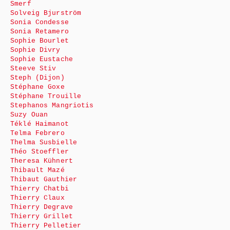
Smerf
Solveig Bjurström
Sonia Condesse
Sonia Retamero
Sophie Bourlet
Sophie Divry
Sophie Eustache
Steeve Stiv
Steph (Dijon)
Stéphane Goxe
Stéphane Trouille
Stephanos Mangriotis
Suzy Ouan
Téklé Haimanot
Telma Febrero
Thelma Susbielle
Théo Stoeffler
Theresa Kühnert
Thibault Mazé
Thibaut Gauthier
Thierry Chatbi
Thierry Claux
Thierry Degrave
Thierry Grillet
Thierry Pelletier