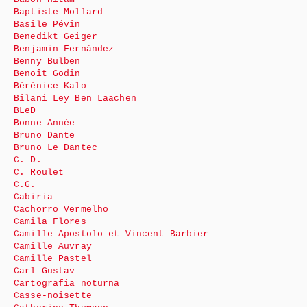
Baptiste Mollard
Basile Pévin
Benedikt Geiger
Benjamin Fernández
Benny Bulben
Benoît Godin
Bérénice Kalo
Bilani Ley Ben Laachen
BLeD
Bonne Année
Bruno Dante
Bruno Le Dantec
C. D.
C. Roulet
C.G.
Cabiria
Cachorro Vermelho
Camila Flores
Camille Apostolo et Vincent Barbier
Camille Auvray
Camille Pastel
Carl Gustav
Cartografia noturna
Casse-noisette