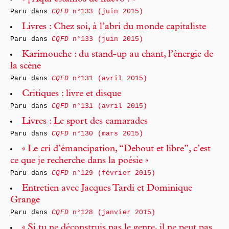
Paru dans
CQFD
n°133 (juin 2015)
Livres : Chez soi, à l’abri du monde capitaliste
Paru dans
CQFD
n°133 (juin 2015)
Karimouche : du stand-up au chant, l’énergie de
la scène
Paru dans
CQFD
n°131 (avril 2015)
Critiques : livre et disque
Paru dans
CQFD
n°131 (avril 2015)
Livres : Le sport des camarades
Paru dans
CQFD
n°130 (mars 2015)
« Le cri d’émancipation, “Debout et libre”, c’est
ce que je recherche dans la poésie »
Paru dans
CQFD
n°129 (février 2015)
Entretien avec Jacques Tardi et Dominique
Grange
Paru dans
CQFD
n°128 (janvier 2015)
« Si tu ne déconstruis pas le genre, il ne peut pas