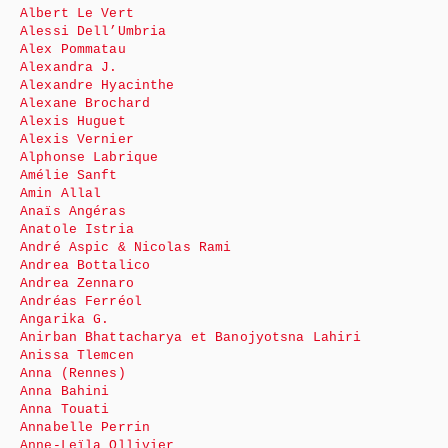
Albert Le Vert
Alessi Dell’Umbria
Alex Pommatau
Alexandra J.
Alexandre Hyacinthe
Alexane Brochard
Alexis Huguet
Alexis Vernier
Alphonse Labrique
Amélie Sanft
Amin Allal
Anaïs Angéras
Anatole Istria
André Aspic & Nicolas Rami
Andrea Bottalico
Andrea Zennaro
Andréas Ferréol
Angarika G.
Anirban Bhattacharya et Banojyotsna Lahiri
Anissa Tlemcen
Anna (Rennes)
Anna Bahini
Anna Touati
Annabelle Perrin
Anne-Leïla Ollivier