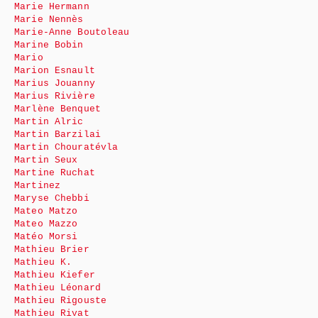
Marie Hermann
Marie Nennès
Marie-Anne Boutoleau
Marine Bobin
Mario
Marion Esnault
Marius Jouanny
Marius Rivière
Marlène Benquet
Martin Alric
Martin Barzilai
Martin Chouratévla
Martin Seux
Martine Ruchat
Martinez
Maryse Chebbi
Mateo Matzo
Mateo Mazzo
Matéo Morsi
Mathieu Brier
Mathieu K.
Mathieu Kiefer
Mathieu Léonard
Mathieu Rigouste
Mathieu Rivat