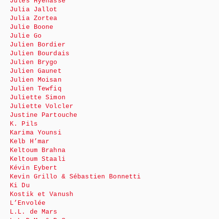
Jules Hyénasse
Julia Jallot
Julia Zortea
Julie Boone
Julie Go
Julien Bordier
Julien Bourdais
Julien Brygo
Julien Gaunet
Julien Moisan
Julien Tewfiq
Juliette Simon
Juliette Volcler
Justine Partouche
K. Pils
Karima Younsi
Kelb H’mar
Keltoum Brahna
Keltoum Staali
Kévin Eybert
Kevin Grillo & Sébastien Bonnetti
Ki Du
Kostik et Vanush
L’Envolée
L.L. de Mars