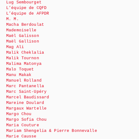
Lug Sembourget
L’équipe de CQFD
L’équipe de AFPDR
M. M.
Macha Berdoulat
Mademoiselle
Maël Galisson
Maël Gallison
Mag Ali
Malik Cheklalia
Malik Tournon
Malima Matonya
Malo Toquet
Manu Makak
Manuel Rolland
Marc Pantanella
Marc Saint-Upéry
Marcel Baudissard
Mareine Doulard
Margaux Wartelle
Margo Chou
Margo Sofia Chou
Maria Couture
Mariam Shengelia & Pierre Bonnevalle
Marie Causse