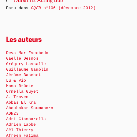
Dubamix Acting dub
Paru dans
CQFD
n°106 (décembre 2012)
Les auteurs
Deva Mar Escobedo
Gaëlle Desnos
Grégory Lassalle
Guillaume Gamblin
Jérôme Baschet
Lu & Vio
Momo Brücke
Ornella Guyet
A. Traven
Abbas El Kra
Aboubakar Soumahoro
ADN23
Adri Ciambarella
Adrien Labbe
Aël Thierry
Afreen Fatima