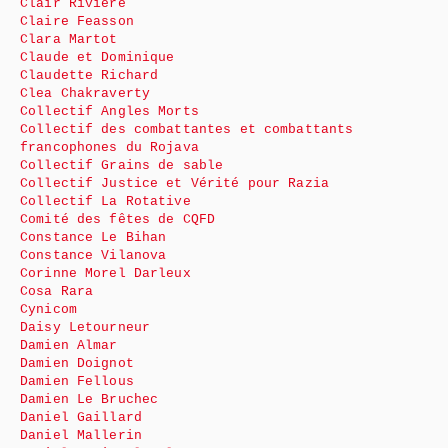
Clair Rivière
Claire Feasson
Clara Martot
Claude et Dominique
Claudette Richard
Clea Chakraverty
Collectif Angles Morts
Collectif des combattantes et combattants
francophones du Rojava
Collectif Grains de sable
Collectif Justice et Vérité pour Razia
Collectif La Rotative
Comité des fêtes de CQFD
Constance Le Bihan
Constance Vilanova
Corinne Morel Darleux
Cosa Rara
Cynicom
Daisy Letourneur
Damien Almar
Damien Doignot
Damien Fellous
Damien Le Bruchec
Daniel Gaillard
Daniel Mallerin