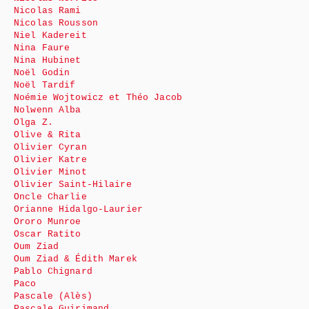
Nicolas Rami
Nicolas Rousson
Niel Kadereit
Nina Faure
Nina Hubinet
Noël Godin
Noël Tardif
Noémie Wojtowicz et Théo Jacob
Nolwenn Alba
Olga Z.
Olive & Rita
Olivier Cyran
Olivier Katre
Olivier Minot
Olivier Saint-Hilaire
Oncle Charlie
Orianne Hidalgo-Laurier
Ororo Munroe
Oscar Ratito
Oum Ziad
Oum Ziad & Édith Marek
Pablo Chignard
Paco
Pascale (Alès)
Pascale Guirimand