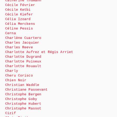
Catherine Thumann
Cécile Février
Cécile Ketbi
Cécile Kiefer
Célia Izoard
Célia Merckens
Céline Pessis
Cerna
Charlène Cuartero
Charles Jacquier
Charles Reeve
Charlotte Aufrez et Régis Arriet
Charlotte Dugrand
Charlotte Puiseux
Charlotte Rouault
Charly
Cheru Corisco
Chien Noir
Christian Waddle
Christiane Passevant
Christophe Bergen
Christophe Goby
Christophe Hubert
Christophe Massot
Cizif