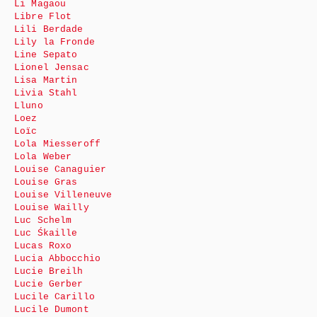
Li Magaou
Libre Flot
Lili Berdade
Lily la Fronde
Line Sepato
Lionel Jensac
Lisa Martin
Livia Stahl
Lluno
Loez
Loïc
Lola Miesseroff
Lola Weber
Louise Canaguier
Louise Gras
Louise Villeneuve
Louise Wailly
Luc Schelm
Luc Śkaille
Lucas Roxo
Lucia Abbocchio
Lucie Breilh
Lucie Gerber
Lucile Carillo
Lucile Dumont