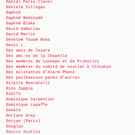
Daniel Paris-Clavel
Daniela Villegas
Daphné
Daphné Bédinadé
Daphné Blake
David Gaboriau
David Martin
Dénètem Touam Bona
Denis L.
Des amis de Cesare
Des ami·es de la Chapelle
Des membres de Lounapo et de Primitivi
Des membres du comité de soutien à Vincenzo
Des militantes d’Alarm Phone
Des pailhassous parmi d’autres
Diletta Moscatelli
Dino Zappia
DiOlTo
Dominique Carpentier
Dominique Lapaffe
Donato
Doriane Grey
Doryan (Paris)
Douglas
Duccio Scotini