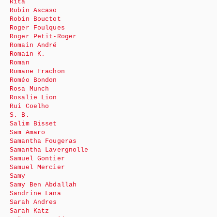
Rita
Robin Ascaso
Robin Bouctot
Roger Foulques
Roger Petit-Roger
Romain André
Romain K.
Roman
Romane Frachon
Roméo Bondon
Rosa Munch
Rosalie Lion
Rui Coelho
S. B.
Salim Bisset
Sam Amaro
Samantha Fougeras
Samantha Lavergnolle
Samuel Gontier
Samuel Mercier
Samy
Samy Ben Abdallah
Sandrine Lana
Sarah Andres
Sarah Katz