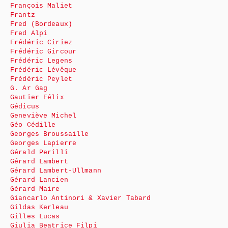
François Maliet
Frantz
Fred (Bordeaux)
Fred Alpi
Frédéric Ciriez
Frédéric Gircour
Frédéric Legens
Frédéric Lévêque
Frédéric Peylet
G. Ar Gag
Gautier Félix
Gédicus
Geneviève Michel
Géo Cédille
Georges Broussaille
Georges Lapierre
Gérald Perilli
Gérard Lambert
Gérard Lambert-Ullmann
Gérard Lancien
Gérard Maire
Giancarlo Antinori & Xavier Tabard
Gildas Kerleau
Gilles Lucas
Giulia Beatrice Filpi