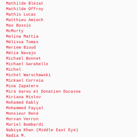
Mathilde Blézat
Mathilde Offroy
Mathis Lucas
Matthieu Amiech
Max Bossis
McMurty
Melina Mattia
Mélissa Tomas
Meriem Bioud
Métie Navajo
Michaël Bonnet
Michael Garabello
Michel
Michel Warschawski
Mickael Correia
Mina Zapatero
Mira Garou et Donatien Ducasse
Miriana Mislov
Mohamed Kably
Mohammed Fayçal
Monsieur René
Morvan Verron
Muriel Bombardi
Nabiya Khan (Middle East Eye)
Nadia M.