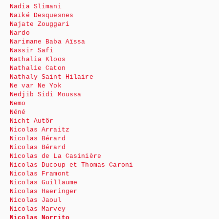
Nadia Slimani
Naïké Desquesnes
Najate Zouggari
Nardo
Narimane Baba Aïssa
Nassir Safi
Nathalia Kloos
Nathalie Caton
Nathaly Saint-Hilaire
Ne var Ne Yok
Nedjib Sidi Moussa
Nemo
Néné
Nicht Autör
Nicolas Arraitz
Nicolas Bérard
Nicolas Bérard
Nicolas de La Casinière
Nicolas Ducoup et Thomas Caroni
Nicolas Framont
Nicolas Guillaume
Nicolas Haeringer
Nicolas Jaoul
Nicolas Marvey
Nicolas Norrito