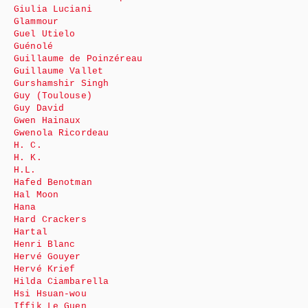
Giulia Luciani
Glammour
Guel Utielo
Guénolé
Guillaume de Poinzéreau
Guillaume Vallet
Gurshamshir Singh
Guy (Toulouse)
Guy David
Gwen Hainaux
Gwenola Ricordeau
H. C.
H. K.
H.L.
Hafed Benotman
Hal Moon
Hana
Hard Crackers
Hartal
Henri Blanc
Hervé Gouyer
Hervé Krief
Hilda Ciambarella
Hsi Hsuan-wou
Iffik Le Guen