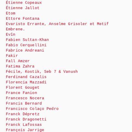
Étienne Copeaux
Étienne Jallot
Etom
Ettore Fontana
Evaristo Errante, Anselme Grisoler et Metif
Embrene.
Evîn
Fabien Sultan-Khan
Fabio Cerquellini
Fabrice Andreani
Fakir
Fall Amzer
Fatima Zahra
Fécile, Kostik, Seb 7 & Vanush
Ferdinand Cazalis
Florencia Mazzadi
Florent Gouget
France Fanion
Francesco Nocera
Francis Bernard
Francisco Colaço Pedro
Franck Dépretz
Franck Dragonetti
Franck Lafossas
François Jarrige