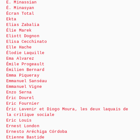
E. Minassian
É. Minasyan
Écran Total
Ekta
Elias Zabalia
Élie Marek
Eliott Dognon
Elisa Cecchinato
Elle Hache
Élodie Laquille
Ema Alvarez
Émile Progeault
Émilien Bernard
Emma Piqueray
Emmanuel Sanséau
Emmanuel Vigne
Enzo Serna
Éric Dourel
Eric Fournier
Éric Lavenir et Diogo Moura, les deux laquais de
la critique sociale
Eric Louis
Ernest London
Ernesto Aréchiga Córdoba
Etienne Bastide