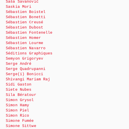
Saša Savanović
Saskia Mori
Sébastien Boistel
Sébastien Bonetti
Sébastien Creusé
Sébastien Dubost
Sébastien Fontenelle
Sébastien Homer
Sébastien Lourme
Sébastien Navarro
Séditions Graphiques
Semyon Grigoryev
Serge André
Serge Quadrupanni
Serge(ï) Bonicci
Shivangi Mariam Raj
Sidi Gaston
Siete Nubes
Sila Bératour
Simon Grysol
Simon Hamy
Simon Piel
Simon Rico
Simone Fumée
Simone Sittwe