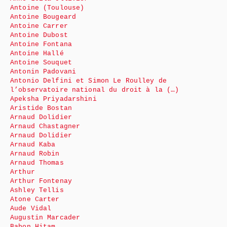
Antoine (Toulouse)
Antoine Bougeard
Antoine Carrer
Antoine Dubost
Antoine Fontana
Antoine Hallé
Antoine Souquet
Antonin Padovani
Antonio Delfini et Simon Le Roulley de
l’observatoire national du droit à la (…)
Apeksha Priyadarshini
Aristide Bostan
Arnaud Dolidier
Arnaud Chastagner
Arnaud Dolidier
Arnaud Kaba
Arnaud Robin
Arnaud Thomas
Arthur
Arthur Fontenay
Ashley Tellis
Atone Carter
Aude Vidal
Augustin Marcader
Babon Hitam