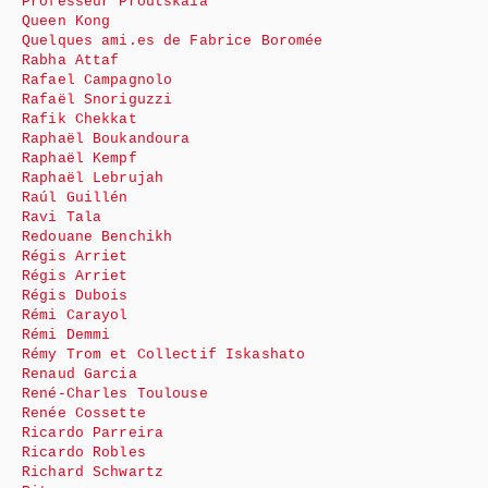
Professeur Proutskaïa
Queen Kong
Quelques ami.es de Fabrice Boromée
Rabha Attaf
Rafael Campagnolo
Rafaël Snoriguzzi
Rafik Chekkat
Raphaël Boukandoura
Raphaël Kempf
Raphaël Lebrujah
Raúl Guillén
Ravi Tala
Redouane Benchikh
Régis Arriet
Régis Arriet
Régis Dubois
Rémi Carayol
Rémi Demmi
Rémy Trom et Collectif Iskashato
Renaud Garcia
René-Charles Toulouse
Renée Cossette
Ricardo Parreira
Ricardo Robles
Richard Schwartz