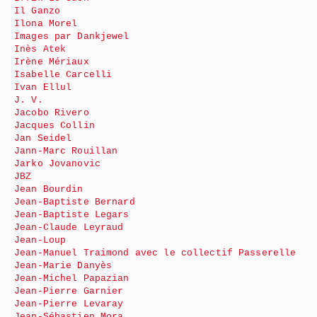
Il Ganzo
Ilona Morel
Images par Dankjewel
Inès Atek
Irène Mériaux
Isabelle Carcelli
Ivan Ellul
J. V.
Jacobo Rivero
Jacques Collin
Jan Seidel
Jann-Marc Rouillan
Jarko Jovanovic
JBZ
Jean Bourdin
Jean-Baptiste Bernard
Jean-Baptiste Legars
Jean-Claude Leyraud
Jean-Loup
Jean-Manuel Traimond avec le collectif Passerelle
Jean-Marie Danyès
Jean-Michel Papazian
Jean-Pierre Garnier
Jean-Pierre Levaray
Jean-Sébastien Mora