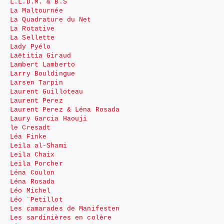
L.L.D.M. & B.S
La Maltournée
La Quadrature du Net
La Rotative
La Sellette
Lady Pyélo
Laëtitia Giraud
Lambert Lamberto
Larry Bouldingue
Larsen Tarpin
Laurent Guilloteau
Laurent Perez
Laurent Perez & Léna Rosada
Laury Garcia Haouji
le Cresadt
Léa Finke
Leila al-Shami
Leila Chaix
Leila Porcher
Léna Coulon
Léna Rosada
Léo Michel
Léo ¨Petillot
Les camarades de Manifesten
Les sardinières en colère