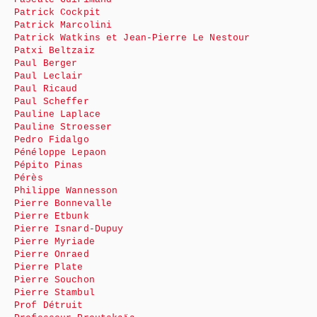
Patrick Cockpit
Patrick Marcolini
Patrick Watkins et Jean-Pierre Le Nestour
Patxi Beltzaiz
Paul Berger
Paul Leclair
Paul Ricaud
Paul Scheffer
Pauline Laplace
Pauline Stroesser
Pedro Fidalgo
Pénéloppe Lepaon
Pépito Pinas
Pérès
Philippe Wannesson
Pierre Bonnevalle
Pierre Etbunk
Pierre Isnard-Dupuy
Pierre Myriade
Pierre Onraed
Pierre Plate
Pierre Souchon
Pierre Stambul
Prof Détruit