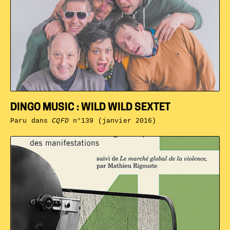
DINGO MUSIC : WILD WILD SEXTET
Paru dans
CQFD
n°139 (janvier 2016)