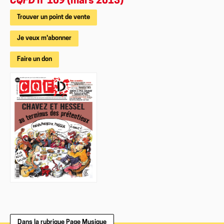
CQFD
n°109 (mars 2013)
Trouver un point de vente
Je veux m'abonner
Faire un don
Dans la rubrique Page Musique