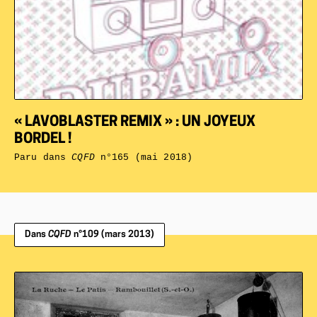
« LAVOBLASTER REMIX » : UN JOYEUX
BORDEL !
Paru dans
CQFD
n°165 (mai 2018)
Dans
CQFD
n°109 (mars 2013)