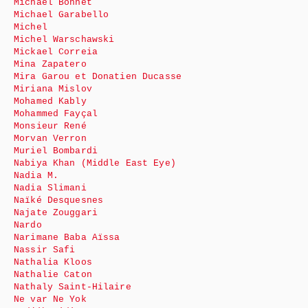
Michaël Bonnet
Michael Garabello
Michel
Michel Warschawski
Mickael Correia
Mina Zapatero
Mira Garou et Donatien Ducasse
Miriana Mislov
Mohamed Kably
Mohammed Fayçal
Monsieur René
Morvan Verron
Muriel Bombardi
Nabiya Khan (Middle East Eye)
Nadia M.
Nadia Slimani
Naïké Desquesnes
Najate Zouggari
Nardo
Narimane Baba Aïssa
Nassir Safi
Nathalia Kloos
Nathalie Caton
Nathaly Saint-Hilaire
Ne var Ne Yok