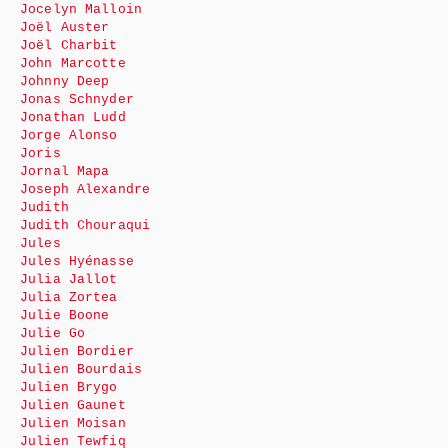
Jocelyn Malloin
Joël Auster
Joël Charbit
John Marcotte
Johnny Deep
Jonas Schnyder
Jonathan Ludd
Jorge Alonso
Joris
Jornal Mapa
Joseph Alexandre
Judith
Judith Chouraqui
Jules
Jules Hyénasse
Julia Jallot
Julia Zortea
Julie Boone
Julie Go
Julien Bordier
Julien Bourdais
Julien Brygo
Julien Gaunet
Julien Moisan
Julien Tewfiq