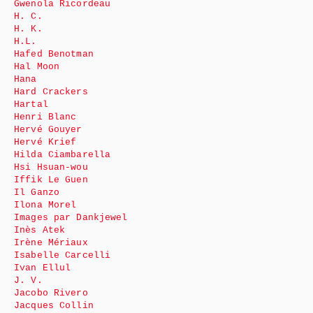
Gwenola Ricordeau
H. C.
H. K.
H.L.
Hafed Benotman
Hal Moon
Hana
Hard Crackers
Hartal
Henri Blanc
Hervé Gouyer
Hervé Krief
Hilda Ciambarella
Hsi Hsuan-wou
Iffik Le Guen
Il Ganzo
Ilona Morel
Images par Dankjewel
Inès Atek
Irène Mériaux
Isabelle Carcelli
Ivan Ellul
J. V.
Jacobo Rivero
Jacques Collin