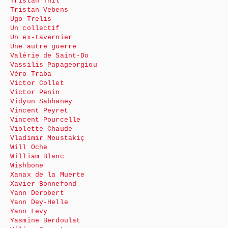
Tristan Thil
Tristan Vebens
Ugo Trelis
Un collectif
Un ex-tavernier
Une autre guerre
Valérie de Saint-Do
Vassilis Papageorgiou
Véro Traba
Victor Collet
Victor Penin
Vidyun Sabhaney
Vincent Peyret
Vincent Pourcelle
Violette Chaude
Vladimir Moustakiç
Will Oche
William Blanc
Wishbone
Xanax de la Muerte
Xavier Bonnefond
Yann Derobert
Yann Dey-Helle
Yann Levy
Yasmine Berdoulat