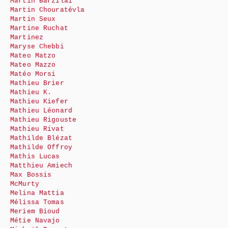
Martin Barzilai
Martin Chouratévla
Martin Seux
Martine Ruchat
Martinez
Maryse Chebbi
Mateo Matzo
Mateo Mazzo
Matéo Morsi
Mathieu Brier
Mathieu K.
Mathieu Kiefer
Mathieu Léonard
Mathieu Rigouste
Mathieu Rivat
Mathilde Blézat
Mathilde Offroy
Mathis Lucas
Matthieu Amiech
Max Bossis
McMurty
Melina Mattia
Mélissa Tomas
Meriem Bioud
Métie Navajo