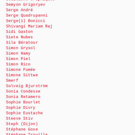
Semyon Grigoryev
Serge André
Serge Quadrupanni
Serge(ï) Bonicci
Shivangi Mariam Raj
Sidi Gaston
Siete Nubes
Sila Bératour
Simon Grysol
Simon Hamy
Simon Piel
Simon Rico
Simone Fumée
Simone Sittwe
Smerf
Solveig Bjurström
Sonia Condesse
Sonia Retamero
Sophie Bourlet
Sophie Divry
Sophie Eustache
Steeve Stiv
Steph (Dijon)
Stéphane Goxe
Stéphane Trouille