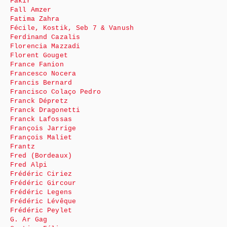
Fakir
Fall Amzer
Fatima Zahra
Fécile, Kostik, Seb 7 & Vanush
Ferdinand Cazalis
Florencia Mazzadi
Florent Gouget
France Fanion
Francesco Nocera
Francis Bernard
Francisco Colaço Pedro
Franck Dépretz
Franck Dragonetti
Franck Lafossas
François Jarrige
François Maliet
Frantz
Fred (Bordeaux)
Fred Alpi
Frédéric Ciriez
Frédéric Gircour
Frédéric Legens
Frédéric Lévêque
Frédéric Peylet
G. Ar Gag