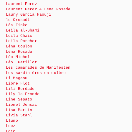
Laurent Perez
Laurent Perez & Léna Rosada
Laury Garcia Haouji
le Cresadt
Léa Finke
Leila al-Shami
Leila Chaix
Leila Porcher
Léna Coulon
Léna Rosada
Léo Michel
Léo ¨Petillot
Les camarades de Manifesten
Les sardinières en colère
Li Magaou
Libre Flot
Lili Berdade
Lily la Fronde
Line Sepato
Lionel Jensac
Lisa Martin
Livia Stahl
Lluno
Loez
Loïc