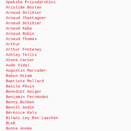
Apeksha Priyadarshini
Aristide Bostan
Arnaud Dolidier
Arnaud Chastagner
Arnaud Dolidier
Arnaud Kaba
Arnaud Robin
Arnaud Thomas
Arthur
Arthur Fontenay
Ashley Tellis
Atone Carter
Aude Vidal
Augustin Marcader
Babon Hitam
Baptiste Mollard
Basile Pévin
Benedikt Geiger
Benjamin Fernández
Benny Bulben
Benoît Godin
Bérénice Kalo
Bilani Ley Ben Laachen
BLeD
Bonne Année