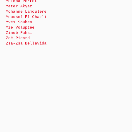
Yéléna Perret
Yeter Akyaz
Yohanne Lamoulère
Youssef El-Chazli
Yves Souben
Yzé Voluptée
Zineb Fahsi
Zoé Picard
Zsa-Zsa Bellavida