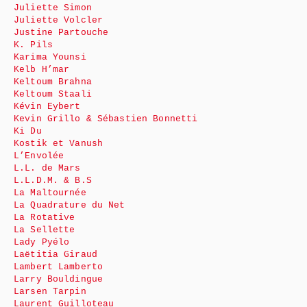
Juliette Simon
Juliette Volcler
Justine Partouche
K. Pils
Karima Younsi
Kelb H’mar
Keltoum Brahna
Keltoum Staali
Kévin Eybert
Kevin Grillo & Sébastien Bonnetti
Ki Du
Kostik et Vanush
L’Envolée
L.L. de Mars
L.L.D.M. & B.S
La Maltournée
La Quadrature du Net
La Rotative
La Sellette
Lady Pyélo
Laëtitia Giraud
Lambert Lamberto
Larry Bouldingue
Larsen Tarpin
Laurent Guilloteau