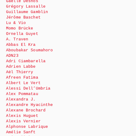
Gaëlle Desnos
Grégory Lassalle
Guillaume Gamblin
Jérôme Baschet
Lu & Vio
Momo Brücke
Ornella Guyet
A. Traven
Abbas El Kra
Aboubakar Soumahoro
ADN23
Adri Ciambarella
Adrien Labbe
Aël Thierry
Afreen Fatima
Albert Le Vert
Alessi Dell’Umbria
Alex Pommatau
Alexandra J.
Alexandre Hyacinthe
Alexane Brochard
Alexis Huguet
Alexis Vernier
Alphonse Labrique
Amélie Sanft