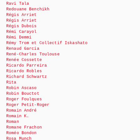
Ravi Tala
Redouane Benchikh
Régis Arriet
Régis Arriet
Régis Dubois
Rémi Carayol
Rémi Demmi
Rémy Trom et Collectif Iskashato
Renaud Garcia
René-Charles Toulouse
Renée Cossette
Ricardo Parreira
Ricardo Robles
Richard Schwartz
Rita
Robin Ascaso
Robin Bouctot
Roger Foulques
Roger Petit-Roger
Romain André
Romain K.
Roman
Romane Frachon
Roméo Bondon
Rosa Munch