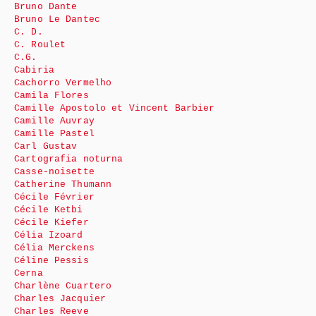
Bruno Dante
Bruno Le Dantec
C. D.
C. Roulet
C.G.
Cabiria
Cachorro Vermelho
Camila Flores
Camille Apostolo et Vincent Barbier
Camille Auvray
Camille Pastel
Carl Gustav
Cartografia noturna
Casse-noisette
Catherine Thumann
Cécile Février
Cécile Ketbi
Cécile Kiefer
Célia Izoard
Célia Merckens
Céline Pessis
Cerna
Charlène Cuartero
Charles Jacquier
Charles Reeve