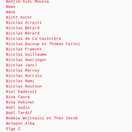
Nedjib Sidi Moussa
Nemo
Néné
Nicht Autör
Nicolas Arraitz
Nicolas Bérard
Nicolas Bérard
Nicolas de La Casinière
Nicolas Ducoup et Thomas Caroni
Nicolas Framont
Nicolas Guillaume
Nicolas Haeringer
Nicolas Jaoul
Nicolas Marvey
Nicolas Norrito
Nicolas Rami
Nicolas Rousson
Niel Kadereit
Nina Faure
Nina Hubinet
Noël Godin
Noël Tardif
Noémie Wojtowicz et Théo Jacob
Nolwenn Alba
Olga Z.