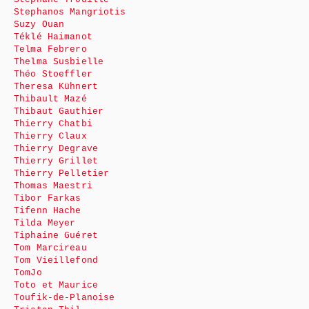
Stephanos Mangriotis
Suzy Ouan
Téklé Haimanot
Telma Febrero
Thelma Susbielle
Théo Stoeffler
Theresa Kühnert
Thibault Mazé
Thibaut Gauthier
Thierry Chatbi
Thierry Claux
Thierry Degrave
Thierry Grillet
Thierry Pelletier
Thomas Maestri
Tibor Farkas
Tifenn Hache
Tilda Meyer
Tiphaine Guéret
Tom Marcireau
Tom Vieillefond
TomJo
Toto et Maurice
Toufik-de-Planoise