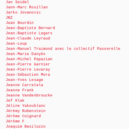
Jan Seidel
Jann-Marc Rouillan
Jarko Jovanovic
JBZ
Jean Bourdin
Jean-Baptiste Bernard
Jean-Baptiste Legars
Jean-Claude Leyraud
Jean-Loup
Jean-Manuel Traimond avec le collectif Passerelle
Jean-Marie Danyès
Jean-Michel Papazian
Jean-Pierre Garnier
Jean-Pierre Levaray
Jean-Sébastien Mora
Jean-Yves Lesage
Jeanne Carratala
Jeanne Frank
Jeanne Vandenbroucke
Jef Klak
Jéline Yakoublanc
Jérémy Rubenstein
Jérôme Coignard
Jérôme F
Joaquim Basiluzzo