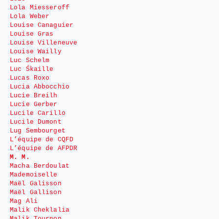
Lola Miesseroff
Lola Weber
Louise Canaguier
Louise Gras
Louise Villeneuve
Louise Wailly
Luc Schelm
Luc Śkaille
Lucas Roxo
Lucia Abbocchio
Lucie Breilh
Lucie Gerber
Lucile Carillo
Lucile Dumont
Lug Sembourget
L’équipe de CQFD
L’équipe de AFPDR
M. M.
Macha Berdoulat
Mademoiselle
Maël Galisson
Maël Gallison
Mag Ali
Malik Cheklalia
Malik Tournon