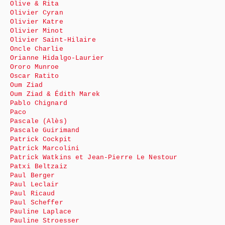
Olive & Rita
Olivier Cyran
Olivier Katre
Olivier Minot
Olivier Saint-Hilaire
Oncle Charlie
Orianne Hidalgo-Laurier
Ororo Munroe
Oscar Ratito
Oum Ziad
Oum Ziad & Édith Marek
Pablo Chignard
Paco
Pascale (Alès)
Pascale Guirimand
Patrick Cockpit
Patrick Marcolini
Patrick Watkins et Jean-Pierre Le Nestour
Patxi Beltzaiz
Paul Berger
Paul Leclair
Paul Ricaud
Paul Scheffer
Pauline Laplace
Pauline Stroesser