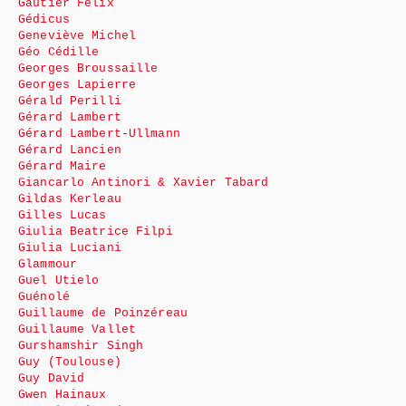
Gautier Félix
Gédicus
Geneviève Michel
Géo Cédille
Georges Broussaille
Georges Lapierre
Gérald Perilli
Gérard Lambert
Gérard Lambert-Ullmann
Gérard Lancien
Gérard Maire
Giancarlo Antinori & Xavier Tabard
Gildas Kerleau
Gilles Lucas
Giulia Beatrice Filpi
Giulia Luciani
Glammour
Guel Utielo
Guénolé
Guillaume de Poinzéreau
Guillaume Vallet
Gurshamshir Singh
Guy (Toulouse)
Guy David
Gwen Hainaux