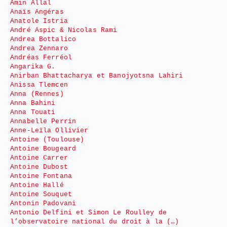
Amin Allal
Anaïs Angéras
Anatole Istria
André Aspic & Nicolas Rami
Andrea Bottalico
Andrea Zennaro
Andréas Ferréol
Angarika G.
Anirban Bhattacharya et Banojyotsna Lahiri
Anissa Tlemcen
Anna (Rennes)
Anna Bahini
Anna Touati
Annabelle Perrin
Anne-Leïla Ollivier
Antoine (Toulouse)
Antoine Bougeard
Antoine Carrer
Antoine Dubost
Antoine Fontana
Antoine Hallé
Antoine Souquet
Antonin Padovani
Antonio Delfini et Simon Le Roulley de
l’observatoire national du droit à la (…)