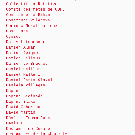
Collectif La Rotative
Comité des fêtes de CQFD
Constance Le Bihan
Constance Vilanova
Corinne Morel Darleux
Cosa Rara
Cynicom
Daisy Letourneur
Damien Almar
Damien Doignot
Damien Fellous
Damien Le Bruchec
Daniel Gaillard
Daniel Mallerin
Daniel Paris-Clavel
Daniela Villegas
Daphné
Daphné Bédinadé
Daphné Blake
David Gaboriau
David Martin
Dénètem Touam Bona
Denis L.
Des amis de Cesare
Des ami·es de la Chapelle