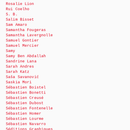
Rosalie Lion
Rui Coelho
S. B.
Salim Bisset
Sam Amaro
Samantha Fougeras
Samantha Lavergnolle
Samuel Gontier
Samuel Mercier
Samy
Samy Ben Abdallah
Sandrine Lana
Sarah Andres
Sarah Katz
Saša Savanović
Saskia Mori
Sébastien Boistel
Sébastien Bonetti
Sébastien Creusé
Sébastien Dubost
Sébastien Fontenelle
Sébastien Homer
Sébastien Lourme
Sébastien Navarro
Séditions Graphiques