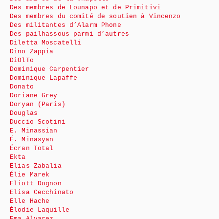
Des membres de Lounapo et de Primitivi
Des membres du comité de soutien à Vincenzo
Des militantes d’Alarm Phone
Des pailhassous parmi d’autres
Diletta Moscatelli
Dino Zappia
DiOlTo
Dominique Carpentier
Dominique Lapaffe
Donato
Doriane Grey
Doryan (Paris)
Douglas
Duccio Scotini
E. Minassian
É. Minasyan
Écran Total
Ekta
Elias Zabalia
Élie Marek
Eliott Dognon
Elisa Cecchinato
Elle Hache
Élodie Laquille
Ema Alvarez