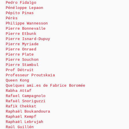
Pedro Fidalgo
Pénéloppe Lepaon
Pépito Pinas
Pérès
Philippe Wannesson
Pierre Bonnevalle
Pierre Etbunk
Pierre Isnard-Dupuy
Pierre Myriade
Pierre Onraed
Pierre Plate
Pierre Souchon
Pierre Stambul
Prof Détruit
Professeur Proutskaïa
Queen Kong
Quelques ami.es de Fabrice Boromée
Rabha Attaf
Rafael Campagnolo
Rafaël Snoriguzzi
Rafik Chekkat
Raphaël Boukandoura
Raphaël Kempf
Raphaël Lebrujah
Raúl Guillén