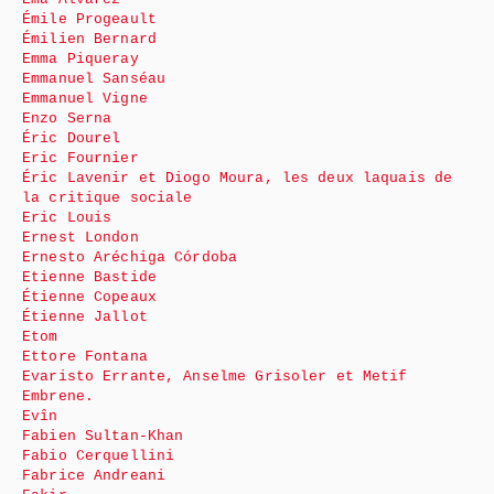
Émile Progeault
Émilien Bernard
Emma Piqueray
Emmanuel Sanséau
Emmanuel Vigne
Enzo Serna
Éric Dourel
Eric Fournier
Éric Lavenir et Diogo Moura, les deux laquais de
la critique sociale
Eric Louis
Ernest London
Ernesto Aréchiga Córdoba
Etienne Bastide
Étienne Copeaux
Étienne Jallot
Etom
Ettore Fontana
Evaristo Errante, Anselme Grisoler et Metif
Embrene.
Evîn
Fabien Sultan-Khan
Fabio Cerquellini
Fabrice Andreani