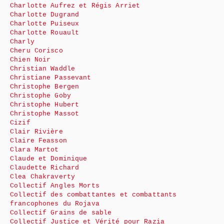
Charlotte Aufrez et Régis Arriet
Charlotte Dugrand
Charlotte Puiseux
Charlotte Rouault
Charly
Cheru Corisco
Chien Noir
Christian Waddle
Christiane Passevant
Christophe Bergen
Christophe Goby
Christophe Hubert
Christophe Massot
Cizif
Clair Rivière
Claire Feasson
Clara Martot
Claude et Dominique
Claudette Richard
Clea Chakraverty
Collectif Angles Morts
Collectif des combattantes et combattants
francophones du Rojava
Collectif Grains de sable
Collectif Justice et Vérité pour Razia