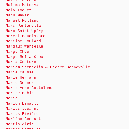
Malima Matonya
Malo Toquet
Manu Makak
Manuel Rolland
Marc Pantanella
Marc Saint-Upéry
Marcel Baudissard
Mareine Doulard
Margaux Wartelle
Margo Chou
Margo Sofia Chou
Maria Couture
Mariam Shengelia & Pierre Bonnevalle
Marie Causse
Marie Hermann
Marie Nennès
Marie-Anne Boutoleau
Marine Bobin
Mario
Marion Esnault
Marius Jouanny
Marius Rivière
Marlène Benquet
Martin Alric