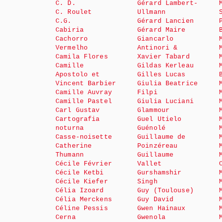
C. D.
Gérard Lambert-
C. Roulet
Ullmann
C.G.
Gérard Lancien
Cabiria
Gérard Maire
Cachorro
Giancarlo
Vermelho
Antinori &
Camila Flores
Xavier Tabard
Camille
Gildas Kerleau
Apostolo et
Gilles Lucas
Vincent Barbier
Giulia Beatrice
Camille Auvray
Filpi
Camille Pastel
Giulia Luciani
Carl Gustav
Glammour
Cartografia
Guel Utielo
noturna
Guénolé
Casse-noisette
Guillaume de
Catherine
Poinzéreau
Thumann
Guillaume
Cécile Février
Vallet
Cécile Ketbi
Gurshamshir
Cécile Kiefer
Singh
Célia Izoard
Guy (Toulouse)
Célia Merckens
Guy David
Céline Pessis
Gwen Hainaux
Cerna
Gwenola