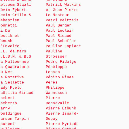
Keltoum Staali
Patrick Watkins
Kévin Eybert
et Jean-Pierre
Kevin Grillo &
Le Nestour
Sébastien
Patxi Beltzaiz
Bonnetti
Paul Berger
Ki Du
Paul Leclair
Kostik et
Paul Ricaud
Vanush
Paul Scheffer
L’Envolée
Pauline Laplace
L.L. de Mars
Pauline
L.L.D.M. & B.S
Stroesser
La Maltournée
Pedro Fidalgo
La Quadrature
Pénéloppe
du Net
Lepaon
La Rotative
Pépito Pinas
La Sellette
Pérès
Lady Pyélo
Philippe
Laëtitia Giraud
Wannesson
Lambert
Pierre
Lamberto
Bonnevalle
Larry
Pierre Etbunk
Bouldingue
Pierre Isnard-
Larsen Tarpin
Dupuy
Laurent
Pierre Myriade