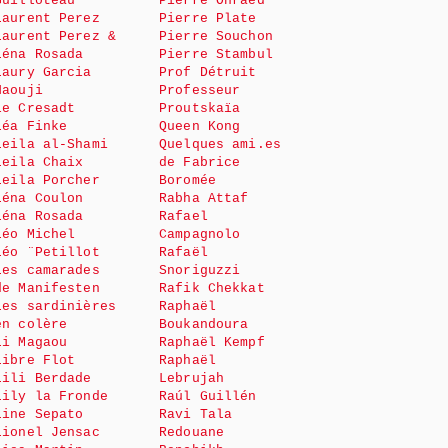
Guilloteau
Pierre Onraed
Laurent Perez
Pierre Plate
Laurent Perez &
Pierre Souchon
Léna Rosada
Pierre Stambul
Laury Garcia
Prof Détruit
Haouji
Professeur
le Cresadt
Proutskaïa
Léa Finke
Queen Kong
Leila al-Shami
Quelques ami.es
Leila Chaix
de Fabrice
Leila Porcher
Boromée
Léna Coulon
Rabha Attaf
Léna Rosada
Rafael
Léo Michel
Campagnolo
Léo ¨Petillot
Rafaël
Les camarades
Snoriguzzi
de Manifesten
Rafik Chekkat
Les sardinières
Raphaël
en colère
Boukandoura
Li Magaou
Raphaël Kempf
Libre Flot
Raphaël
Lili Berdade
Lebrujah
Lily la Fronde
Raúl Guillén
Line Sepato
Ravi Tala
Lionel Jensac
Redouane