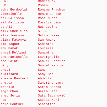
AFPDR
Romain K.
M. M.
Roman
Macha Berdoulat
Romane Frachon
Mademoiselle
Roméo Bondon
Maël Galisson
Rosa Munch
Maël Gallison
Rosalie Lion
Mag Ali
Rui Coelho
Malik Cheklalia
S. B.
Malik Tournon
Salim Bisset
Malima Matonya
Sam Amaro
Malo Toquet
Samantha
Manu Makak
Fougeras
Manuel Rolland
Samantha
Marc Pantanella
Lavergnolle
Marc Saint-
Samuel Gontier
Upéry
Samuel Mercier
Marcel
Samy
Baudissard
Samy Ben
Mareine Doulard
Abdallah
Margaux
Sandrine Lana
Wartelle
Sarah Andres
Margo Chou
Sarah Katz
Margo Sofia
Saša Savanović
Chou
Saskia Mori
Maria Couture
Sébastien