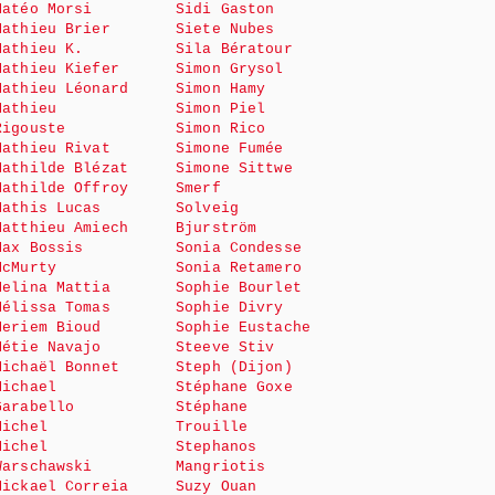
Matéo Morsi
Sidi Gaston
Mathieu Brier
Siete Nubes
Mathieu K.
Sila Bératour
Mathieu Kiefer
Simon Grysol
Mathieu Léonard
Simon Hamy
Mathieu
Simon Piel
Rigouste
Simon Rico
Mathieu Rivat
Simone Fumée
Mathilde Blézat
Simone Sittwe
Mathilde Offroy
Smerf
Mathis Lucas
Solveig
Matthieu Amiech
Bjurström
Max Bossis
Sonia Condesse
McMurty
Sonia Retamero
Melina Mattia
Sophie Bourlet
Mélissa Tomas
Sophie Divry
Meriem Bioud
Sophie Eustache
Métie Navajo
Steeve Stiv
Michaël Bonnet
Steph (Dijon)
Michael
Stéphane Goxe
Garabello
Stéphane
Michel
Trouille
Michel
Stephanos
Warschawski
Mangriotis
Mickael Correia
Suzy Ouan