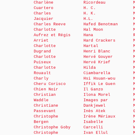
Charlène
Ricordeau
Cuartero
H. C.
Charles
H. K.
Jacquier
H.L.
Charles Reeve
Hafed Benotman
Charlotte
Hal Moon
Aufrez et Régis
Hana
Arriet
Hard Crackers
Charlotte
Hartal
Dugrand
Henri Blanc
Charlotte
Hervé Gouyer
Puiseux
Hervé Krief
Charlotte
Hilda
Rouault
Ciambarella
Charly
Hsi Hsuan-wou
Cheru Corisco
Iffik Le Guen
Chien Noir
Il Ganzo
Christian
Ilona Morel
Waddle
Images par
Christiane
Dankjewel
Passevant
Inès Atek
Christophe
Irène Mériaux
Bergen
Isabelle
Christophe Goby
Carcelli
Christophe
Ivan Ellul