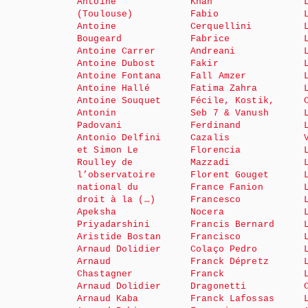
Antoine
Khan
(Toulouse)
Fabio
Antoine
Cerquellini
Bougeard
Fabrice
Antoine Carrer
Andreani
Antoine Dubost
Fakir
Antoine Fontana
Fall Amzer
Antoine Hallé
Fatima Zahra
Antoine Souquet
Fécile, Kostik,
Antonin
Seb 7 & Vanush
Padovani
Ferdinand
Antonio Delfini
Cazalis
et Simon Le
Florencia
Roulley de
Mazzadi
l’observatoire
Florent Gouget
national du
France Fanion
droit à la (…)
Francesco
Apeksha
Nocera
Priyadarshini
Francis Bernard
Aristide Bostan
Francisco
Arnaud Dolidier
Colaço Pedro
Arnaud
Franck Dépretz
Chastagner
Franck
Arnaud Dolidier
Dragonetti
Arnaud Kaba
Franck Lafossas