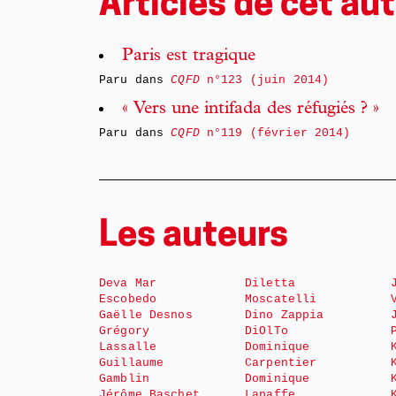
Articles de cet aut
Paris est tragique
Paru dans
CQFD
n°123 (juin 2014)
« Vers une intifada des réfugiés ? »
Paru dans
CQFD
n°119 (février 2014)
Les auteurs
Deva Mar
Diletta
Escobedo
Moscatelli
Gaëlle Desnos
Dino Zappia
Grégory
DiOlTo
Lassalle
Dominique
Guillaume
Carpentier
Gamblin
Dominique
Jérôme Baschet
Lapaffe