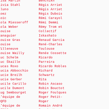
Lisa Martin
Benchikh
Livia Stahl
Régis Arriet
Lluno
Régis Arriet
Loez
Régis Dubois
Loïc
Rémi Carayol
Lola Miesseroff
Rémi Demmi
Lola Weber
Rémy Trom et
Louise
Collectif
Canaguier
Iskashato
Louise Gras
Renaud Garcia
Louise
René-Charles
Villeneuve
Toulouse
Louise Wailly
Renée Cossette
Luc Schelm
Ricardo
Luc Śkaille
Parreira
Lucas Roxo
Ricardo Robles
Lucia Abbocchio
Richard
Lucie Breilh
Schwartz
Lucie Gerber
Rita
Lucile Carillo
Robin Ascaso
Lucile Dumont
Robin Bouctot
Lug Sembourget
Roger Foulques
L’équipe de
Roger Petit-
CQFD
Roger
L’équipe de
Romain André