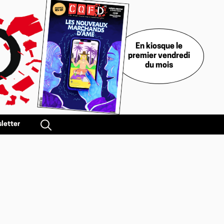
En kiosque le
premier vendredi
du mois
letter