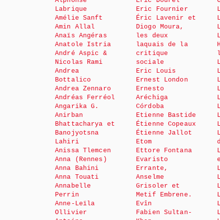
Alphonse
Éric Dourel
Labrique
Eric Fournier
Amélie Sanft
Éric Lavenir et
Amin Allal
Diogo Moura,
Anaïs Angéras
les deux
Anatole Istria
laquais de la
André Aspic &
critique
Nicolas Rami
sociale
Andrea
Eric Louis
Bottalico
Ernest London
Andrea Zennaro
Ernesto
Andréas Ferréol
Aréchiga
Angarika G.
Córdoba
Anirban
Etienne Bastide
Bhattacharya et
Étienne Copeaux
Banojyotsna
Étienne Jallot
Lahiri
Etom
Anissa Tlemcen
Ettore Fontana
Anna (Rennes)
Evaristo
Anna Bahini
Errante,
Anna Touati
Anselme
Annabelle
Grisoler et
Perrin
Metif Embrene.
Anne-Leïla
Evîn
Ollivier
Fabien Sultan-