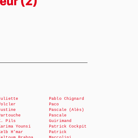
eur (2)
Juliette
Pablo Chignard
Volcler
Paco
Justine
Pascale (Alès)
Partouche
Pascale
K. Pils
Guirimand
Karima Younsi
Patrick Cockpit
Kelb H’mar
Patrick
Keltoum Brahna
Marcolini