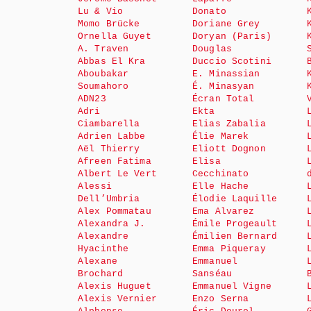
Lu & Vio
Donato
Momo Brücke
Doriane Grey
Ornella Guyet
Doryan (Paris)
A. Traven
Douglas
Abbas El Kra
Duccio Scotini
Aboubakar
E. Minassian
Soumahoro
É. Minasyan
ADN23
Écran Total
Adri
Ekta
Ciambarella
Elias Zabalia
Adrien Labbe
Élie Marek
Aël Thierry
Eliott Dognon
Afreen Fatima
Elisa
Albert Le Vert
Cecchinato
Alessi
Elle Hache
Dell’Umbria
Élodie Laquille
Alex Pommatau
Ema Alvarez
Alexandra J.
Émile Progeault
Alexandre
Émilien Bernard
Hyacinthe
Emma Piqueray
Alexane
Emmanuel
Brochard
Sanséau
Alexis Huguet
Emmanuel Vigne
Alexis Vernier
Enzo Serna