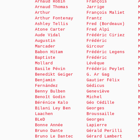
Arnaud Robin
François
Arnaud Thomas
Jarrige
Arthur
François Maliet
Arthur Fontenay
Frantz
Ashley Tellis
Fred (Bordeaux)
Atone Carter
Fred Alpi
Aude Vidal
Frédéric Ciriez
Augustin
Frédéric
Marcader
Gircour
Babon Hitam
Frédéric Legens
Baptiste
Frédéric
Mollard
Lévêque
Basile Pévin
Frédéric Peylet
Benedikt Geiger
G. Ar Gag
Benjamin
Gautier Félix
Fernández
Gédicus
Benny Bulben
Geneviève
Benoît Godin
Michel
Bérénice Kalo
Géo Cédille
Bilani Ley Ben
Georges
Laachen
Broussaille
BLeD
Georges
Bonne Année
Lapierre
Bruno Dante
Gérald Perilli
Bruno Le Dantec
Gérard Lambert