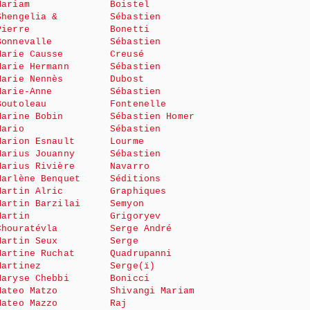
Mariam
Boistel
Shengelia &
Sébastien
Pierre
Bonetti
Bonnevalle
Sébastien
Marie Causse
Creusé
Marie Hermann
Sébastien
Marie Nennès
Dubost
Marie-Anne
Sébastien
Boutoleau
Fontenelle
Marine Bobin
Sébastien Homer
Mario
Sébastien
Marion Esnault
Lourme
Marius Jouanny
Sébastien
Marius Rivière
Navarro
Marlène Benquet
Séditions
Martin Alric
Graphiques
Martin Barzilai
Semyon
Martin
Grigoryev
Chouratévla
Serge André
Martin Seux
Serge
Martine Ruchat
Quadrupanni
Martinez
Serge(ï)
Maryse Chebbi
Bonicci
Mateo Matzo
Shivangi Mariam
Mateo Mazzo
Raj