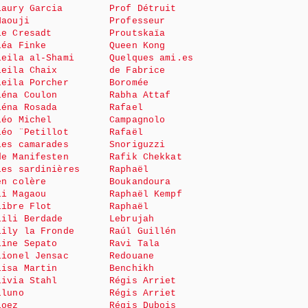
Laury Garcia
Prof Détruit
Haouji
Professeur
le Cresadt
Proutskaïa
Léa Finke
Queen Kong
Leila al-Shami
Quelques ami.es
Leila Chaix
de Fabrice
Leila Porcher
Boromée
Léna Coulon
Rabha Attaf
Léna Rosada
Rafael
Léo Michel
Campagnolo
Léo ¨Petillot
Rafaël
Les camarades
Snoriguzzi
de Manifesten
Rafik Chekkat
Les sardinières
Raphaël
en colère
Boukandoura
Li Magaou
Raphaël Kempf
Libre Flot
Raphaël
Lili Berdade
Lebrujah
Lily la Fronde
Raúl Guillén
Line Sepato
Ravi Tala
Lionel Jensac
Redouane
Lisa Martin
Benchikh
Livia Stahl
Régis Arriet
Lluno
Régis Arriet
Loez
Régis Dubois