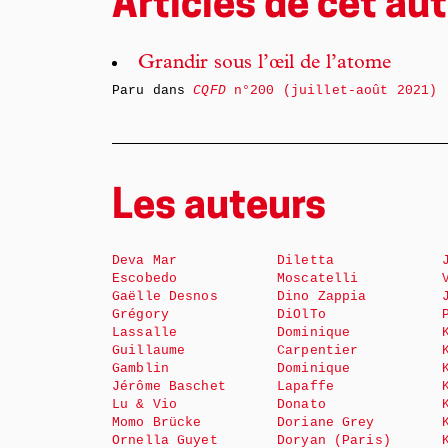
Articles de cet aut
Grandir sous l’œil de l’atome
Paru dans
CQFD
n°200 (juillet-août 2021)
Les auteurs
Deva Mar
Diletta
Escobedo
Moscatelli
Gaëlle Desnos
Dino Zappia
Grégory
DiOlTo
Lassalle
Dominique
Guillaume
Carpentier
Gamblin
Dominique
Jérôme Baschet
Lapaffe
Lu & Vio
Donato
Momo Brücke
Doriane Grey
Ornella Guyet
Doryan (Paris)