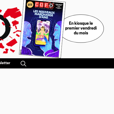
En kiosque le
premier vendredi
du mois
letter