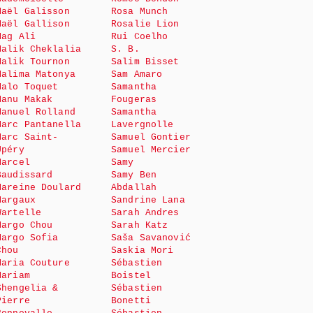
Maël Galisson
Rosa Munch
Maël Gallison
Rosalie Lion
Mag Ali
Rui Coelho
Malik Cheklalia
S. B.
Malik Tournon
Salim Bisset
Malima Matonya
Sam Amaro
Malo Toquet
Samantha
Manu Makak
Fougeras
Manuel Rolland
Samantha
Marc Pantanella
Lavergnolle
Marc Saint-
Samuel Gontier
Upéry
Samuel Mercier
Marcel
Samy
Baudissard
Samy Ben
Mareine Doulard
Abdallah
Margaux
Sandrine Lana
Wartelle
Sarah Andres
Margo Chou
Sarah Katz
Margo Sofia
Saša Savanović
Chou
Saskia Mori
Maria Couture
Sébastien
Mariam
Boistel
Shengelia &
Sébastien
Pierre
Bonetti