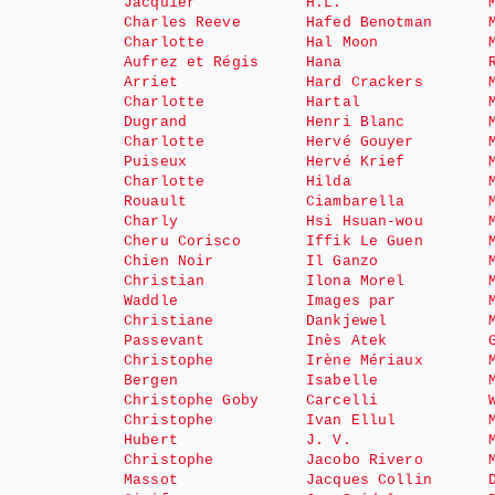
Jacquier
H.L.
Charles Reeve
Hafed Benotman
Charlotte
Hal Moon
Aufrez et Régis
Hana
Arriet
Hard Crackers
Charlotte
Hartal
Dugrand
Henri Blanc
Charlotte
Hervé Gouyer
Puiseux
Hervé Krief
Charlotte
Hilda
Rouault
Ciambarella
Charly
Hsi Hsuan-wou
Cheru Corisco
Iffik Le Guen
Chien Noir
Il Ganzo
Christian
Ilona Morel
Waddle
Images par
Christiane
Dankjewel
Passevant
Inès Atek
Christophe
Irène Mériaux
Bergen
Isabelle
Christophe Goby
Carcelli
Christophe
Ivan Ellul
Hubert
J. V.
Christophe
Jacobo Rivero
Massot
Jacques Collin