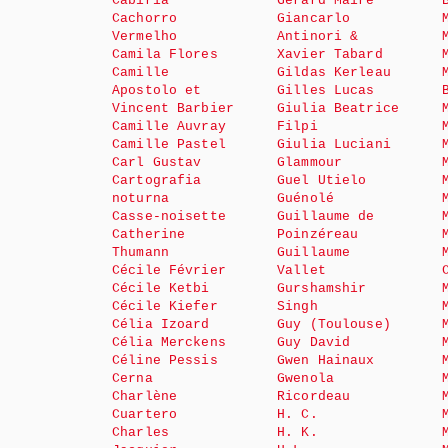
Cabiria
Gérard Maire
Cachorro
Giancarlo
Vermelho
Antinori &
Camila Flores
Xavier Tabard
Camille
Gildas Kerleau
Apostolo et
Gilles Lucas
Vincent Barbier
Giulia Beatrice
Camille Auvray
Filpi
Camille Pastel
Giulia Luciani
Carl Gustav
Glammour
Cartografia
Guel Utielo
noturna
Guénolé
Casse-noisette
Guillaume de
Catherine
Poinzéreau
Thumann
Guillaume
Cécile Février
Vallet
Cécile Ketbi
Gurshamshir
Cécile Kiefer
Singh
Célia Izoard
Guy (Toulouse)
Célia Merckens
Guy David
Céline Pessis
Gwen Hainaux
Cerna
Gwenola
Charlène
Ricordeau
Cuartero
H. C.
Charles
H. K.