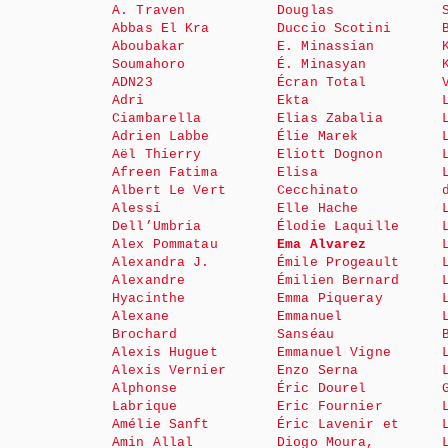
A. Traven
Douglas
Abbas El Kra
Duccio Scotini
Aboubakar
E. Minassian
Soumahoro
É. Minasyan
ADN23
Écran Total
Adri
Ekta
Ciambarella
Elias Zabalia
Adrien Labbe
Élie Marek
Aël Thierry
Eliott Dognon
Afreen Fatima
Elisa
Albert Le Vert
Cecchinato
Alessi
Elle Hache
Dell’Umbria
Élodie Laquille
Alex Pommatau
Ema Alvarez
Alexandra J.
Émile Progeault
Alexandre
Émilien Bernard
Hyacinthe
Emma Piqueray
Alexane
Emmanuel
Brochard
Sanséau
Alexis Huguet
Emmanuel Vigne
Alexis Vernier
Enzo Serna
Alphonse
Éric Dourel
Labrique
Eric Fournier
Amélie Sanft
Éric Lavenir et
Amin Allal
Diogo Moura,