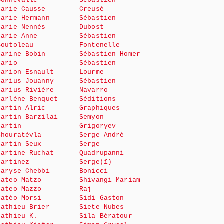
Bonnevalle
Sébastien
Marie Causse
Creusé
Marie Hermann
Sébastien
Marie Nennès
Dubost
Marie-Anne
Sébastien
Boutoleau
Fontenelle
Marine Bobin
Sébastien Homer
Mario
Sébastien
Marion Esnault
Lourme
Marius Jouanny
Sébastien
Marius Rivière
Navarro
Marlène Benquet
Séditions
Martin Alric
Graphiques
Martin Barzilai
Semyon
Martin
Grigoryev
Chouratévla
Serge André
Martin Seux
Serge
Martine Ruchat
Quadrupanni
Martinez
Serge(ï)
Maryse Chebbi
Bonicci
Mateo Matzo
Shivangi Mariam
Mateo Mazzo
Raj
Matéo Morsi
Sidi Gaston
Mathieu Brier
Siete Nubes
Mathieu K.
Sila Bératour