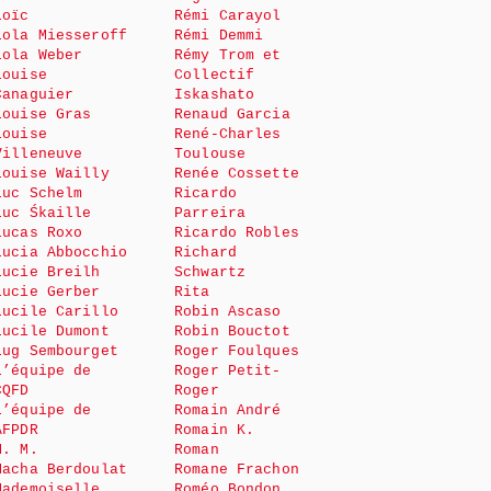
Loïc
Rémi Carayol
Lola Miesseroff
Rémi Demmi
Lola Weber
Rémy Trom et
Louise
Collectif
Canaguier
Iskashato
Louise Gras
Renaud Garcia
Louise
René-Charles
Villeneuve
Toulouse
Louise Wailly
Renée Cossette
Luc Schelm
Ricardo
Luc Śkaille
Parreira
Lucas Roxo
Ricardo Robles
Lucia Abbocchio
Richard
Lucie Breilh
Schwartz
Lucie Gerber
Rita
Lucile Carillo
Robin Ascaso
Lucile Dumont
Robin Bouctot
Lug Sembourget
Roger Foulques
L’équipe de
Roger Petit-
CQFD
Roger
L’équipe de
Romain André
AFPDR
Romain K.
M. M.
Roman
Macha Berdoulat
Romane Frachon
Mademoiselle
Roméo Bondon