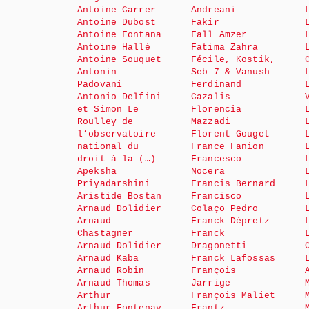
Antoine Carrer
Andreani
Antoine Dubost
Fakir
Antoine Fontana
Fall Amzer
Antoine Hallé
Fatima Zahra
Antoine Souquet
Fécile, Kostik,
Antonin
Seb 7 & Vanush
Padovani
Ferdinand
Antonio Delfini
Cazalis
et Simon Le
Florencia
Roulley de
Mazzadi
l’observatoire
Florent Gouget
national du
France Fanion
droit à la (…)
Francesco
Apeksha
Nocera
Priyadarshini
Francis Bernard
Aristide Bostan
Francisco
Arnaud Dolidier
Colaço Pedro
Arnaud
Franck Dépretz
Chastagner
Franck
Arnaud Dolidier
Dragonetti
Arnaud Kaba
Franck Lafossas
Arnaud Robin
François
Arnaud Thomas
Jarrige
Arthur
François Maliet
Arthur Fontenay
Frantz