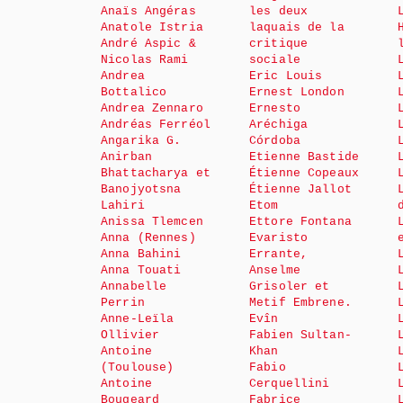
Anaïs Angéras
les deux
Anatole Istria
laquais de la
André Aspic &
critique
Nicolas Rami
sociale
Andrea
Eric Louis
Bottalico
Ernest London
Andrea Zennaro
Ernesto
Andréas Ferréol
Aréchiga
Angarika G.
Córdoba
Anirban
Etienne Bastide
Bhattacharya et
Étienne Copeaux
Banojyotsna
Étienne Jallot
Lahiri
Etom
Anissa Tlemcen
Ettore Fontana
Anna (Rennes)
Evaristo
Anna Bahini
Errante,
Anna Touati
Anselme
Annabelle
Grisoler et
Perrin
Metif Embrene.
Anne-Leïla
Evîn
Ollivier
Fabien Sultan-
Antoine
Khan
(Toulouse)
Fabio
Antoine
Cerquellini
Bougeard
Fabrice