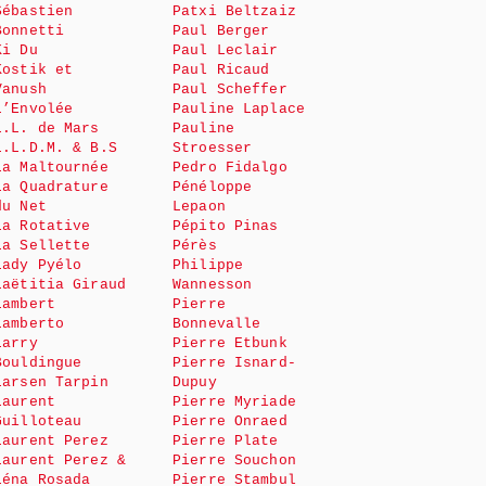
Sébastien
Patxi Beltzaiz
Bonnetti
Paul Berger
Ki Du
Paul Leclair
Kostik et
Paul Ricaud
Vanush
Paul Scheffer
L’Envolée
Pauline Laplace
L.L. de Mars
Pauline
L.L.D.M. & B.S
Stroesser
La Maltournée
Pedro Fidalgo
La Quadrature
Pénéloppe
du Net
Lepaon
La Rotative
Pépito Pinas
La Sellette
Pérès
Lady Pyélo
Philippe
Laëtitia Giraud
Wannesson
Lambert
Pierre
Lamberto
Bonnevalle
Larry
Pierre Etbunk
Bouldingue
Pierre Isnard-
Larsen Tarpin
Dupuy
Laurent
Pierre Myriade
Guilloteau
Pierre Onraed
Laurent Perez
Pierre Plate
Laurent Perez &
Pierre Souchon
Léna Rosada
Pierre Stambul