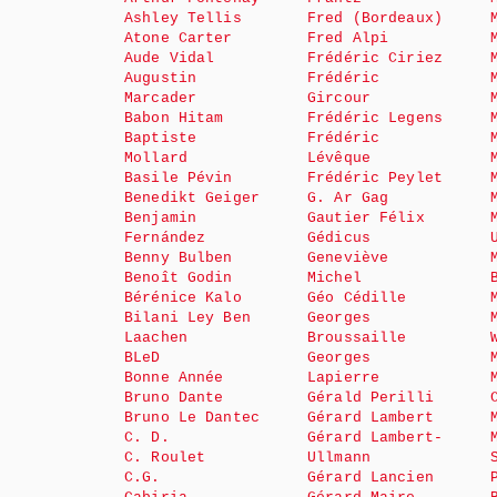
Ashley Tellis
Fred (Bordeaux)
Atone Carter
Fred Alpi
Aude Vidal
Frédéric Ciriez
Augustin
Frédéric
Marcader
Gircour
Babon Hitam
Frédéric Legens
Baptiste
Frédéric
Mollard
Lévêque
Basile Pévin
Frédéric Peylet
Benedikt Geiger
G. Ar Gag
Benjamin
Gautier Félix
Fernández
Gédicus
Benny Bulben
Geneviève
Benoît Godin
Michel
Bérénice Kalo
Géo Cédille
Bilani Ley Ben
Georges
Laachen
Broussaille
BLeD
Georges
Bonne Année
Lapierre
Bruno Dante
Gérald Perilli
Bruno Le Dantec
Gérard Lambert
C. D.
Gérard Lambert-
C. Roulet
Ullmann
C.G.
Gérard Lancien