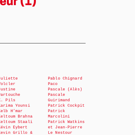
eur (1)
Juliette
Pablo Chignard
Volcler
Paco
Justine
Pascale (Alès)
Partouche
Pascale
K. Pils
Guirimand
Karima Younsi
Patrick Cockpit
Kelb H’mar
Patrick
Keltoum Brahna
Marcolini
Keltoum Staali
Patrick Watkins
Kévin Eybert
et Jean-Pierre
Kevin Grillo &
Le Nestour