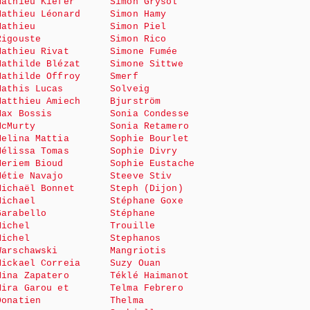
Mathieu Kiefer
Simon Grysol
Mathieu Léonard
Simon Hamy
Mathieu
Simon Piel
Rigouste
Simon Rico
Mathieu Rivat
Simone Fumée
Mathilde Blézat
Simone Sittwe
Mathilde Offroy
Smerf
Mathis Lucas
Solveig
Matthieu Amiech
Bjurström
Max Bossis
Sonia Condesse
McMurty
Sonia Retamero
Melina Mattia
Sophie Bourlet
Mélissa Tomas
Sophie Divry
Meriem Bioud
Sophie Eustache
Métie Navajo
Steeve Stiv
Michaël Bonnet
Steph (Dijon)
Michael
Stéphane Goxe
Garabello
Stéphane
Michel
Trouille
Michel
Stephanos
Warschawski
Mangriotis
Mickael Correia
Suzy Ouan
Mina Zapatero
Téklé Haimanot
Mira Garou et
Telma Febrero
Donatien
Thelma