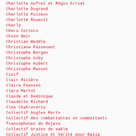
Charlotte Aufrez et Régis Arriet
Charlotte Dugrand
Charlotte Puiseux
Charlotte Rouault
Charly
Cheru Corisco
Chien Noir
Christian Waddle
Christiane Passevant
Christophe Bergen
Christophe Goby
Christophe Hubert
Christophe Massot
Cizif
Clair Rivière
Claire Feasson
Clara Martot
Claude et Dominique
Claudette Richard
Clea Chakraverty
Collectif Angles Morts
Collectif des combattantes et combattants
francophones du Rojava
Collectif Grains de sable
Collectif Justice et Vérité pour Razia