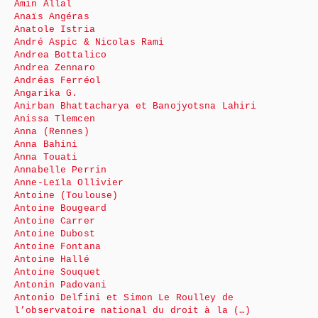
Amin Allal
Anaïs Angéras
Anatole Istria
André Aspic & Nicolas Rami
Andrea Bottalico
Andrea Zennaro
Andréas Ferréol
Angarika G.
Anirban Bhattacharya et Banojyotsna Lahiri
Anissa Tlemcen
Anna (Rennes)
Anna Bahini
Anna Touati
Annabelle Perrin
Anne-Leïla Ollivier
Antoine (Toulouse)
Antoine Bougeard
Antoine Carrer
Antoine Dubost
Antoine Fontana
Antoine Hallé
Antoine Souquet
Antonin Padovani
Antonio Delfini et Simon Le Roulley de
l’observatoire national du droit à la (…)