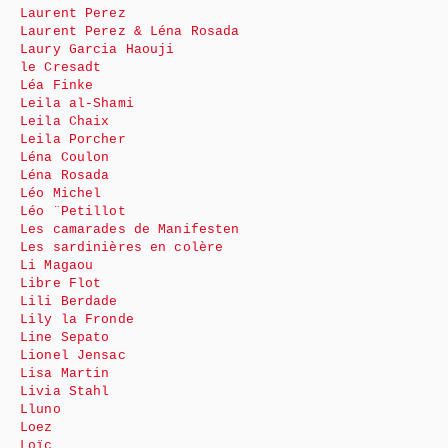
Laurent Perez
Laurent Perez & Léna Rosada
Laury Garcia Haouji
le Cresadt
Léa Finke
Leila al-Shami
Leila Chaix
Leila Porcher
Léna Coulon
Léna Rosada
Léo Michel
Léo ¨Petillot
Les camarades de Manifesten
Les sardinières en colère
Li Magaou
Libre Flot
Lili Berdade
Lily la Fronde
Line Sepato
Lionel Jensac
Lisa Martin
Livia Stahl
Lluno
Loez
Loïc