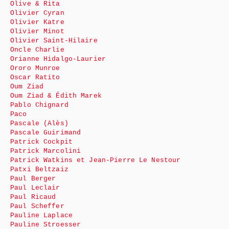
Olive & Rita
Olivier Cyran
Olivier Katre
Olivier Minot
Olivier Saint-Hilaire
Oncle Charlie
Orianne Hidalgo-Laurier
Ororo Munroe
Oscar Ratito
Oum Ziad
Oum Ziad & Édith Marek
Pablo Chignard
Paco
Pascale (Alès)
Pascale Guirimand
Patrick Cockpit
Patrick Marcolini
Patrick Watkins et Jean-Pierre Le Nestour
Patxi Beltzaiz
Paul Berger
Paul Leclair
Paul Ricaud
Paul Scheffer
Pauline Laplace
Pauline Stroesser