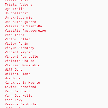
Tristan Thil
Tristan Vebens
Ugo Trelis
Un collectif
Un ex-tavernier
Une autre guerre
Valérie de Saint-Do
Vassilis Papageorgiou
Véro Traba
Victor Collet
Victor Penin
Vidyun Sabhaney
Vincent Peyret
Vincent Pourcelle
Violette Chaude
Vladimir Moustakiç
Will Oche
William Blanc
Wishbone
Xanax de la Muerte
Xavier Bonnefond
Yann Derobert
Yann Dey-Helle
Yann Levy
Yasmine Berdoulat