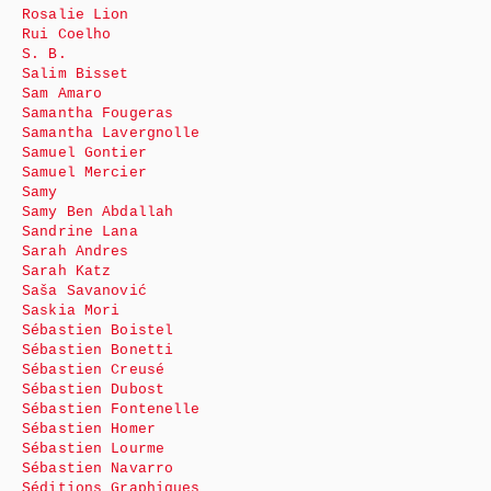
Rosalie Lion
Rui Coelho
S. B.
Salim Bisset
Sam Amaro
Samantha Fougeras
Samantha Lavergnolle
Samuel Gontier
Samuel Mercier
Samy
Samy Ben Abdallah
Sandrine Lana
Sarah Andres
Sarah Katz
Saša Savanović
Saskia Mori
Sébastien Boistel
Sébastien Bonetti
Sébastien Creusé
Sébastien Dubost
Sébastien Fontenelle
Sébastien Homer
Sébastien Lourme
Sébastien Navarro
Séditions Graphiques