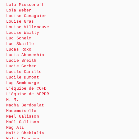
Lola Miesseroff
Lola Weber
Louise Canaguier
Louise Gras
Louise Villeneuve
Louise Wailly
Luc Schelm
Luc Śkaille
Lucas Roxo
Lucia Abbocchio
Lucie Breilh
Lucie Gerber
Lucile Carillo
Lucile Dumont
Lug Sembourget
L’équipe de CQFD
L’équipe de AFPDR
M. M.
Macha Berdoulat
Mademoiselle
Maël Galisson
Maël Gallison
Mag Ali
Malik Cheklalia
Malik Tournon