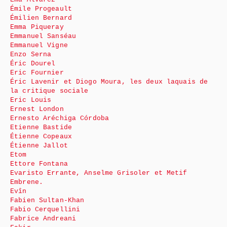
Émile Progeault
Émilien Bernard
Emma Piqueray
Emmanuel Sanséau
Emmanuel Vigne
Enzo Serna
Éric Dourel
Eric Fournier
Éric Lavenir et Diogo Moura, les deux laquais de
la critique sociale
Eric Louis
Ernest London
Ernesto Aréchiga Córdoba
Etienne Bastide
Étienne Copeaux
Étienne Jallot
Etom
Ettore Fontana
Evaristo Errante, Anselme Grisoler et Metif
Embrene.
Evîn
Fabien Sultan-Khan
Fabio Cerquellini
Fabrice Andreani