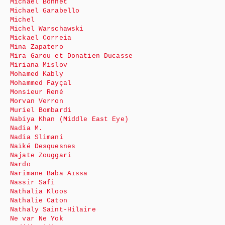
Michaël Bonnet
Michael Garabello
Michel
Michel Warschawski
Mickael Correia
Mina Zapatero
Mira Garou et Donatien Ducasse
Miriana Mislov
Mohamed Kably
Mohammed Fayçal
Monsieur René
Morvan Verron
Muriel Bombardi
Nabiya Khan (Middle East Eye)
Nadia M.
Nadia Slimani
Naïké Desquesnes
Najate Zouggari
Nardo
Narimane Baba Aïssa
Nassir Safi
Nathalia Kloos
Nathalie Caton
Nathaly Saint-Hilaire
Ne var Ne Yok