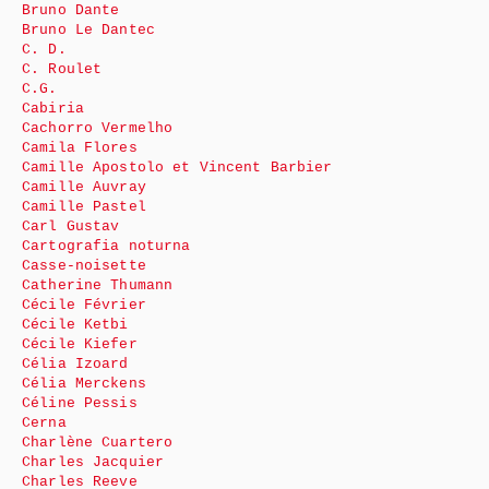
Bruno Dante
Bruno Le Dantec
C. D.
C. Roulet
C.G.
Cabiria
Cachorro Vermelho
Camila Flores
Camille Apostolo et Vincent Barbier
Camille Auvray
Camille Pastel
Carl Gustav
Cartografia noturna
Casse-noisette
Catherine Thumann
Cécile Février
Cécile Ketbi
Cécile Kiefer
Célia Izoard
Célia Merckens
Céline Pessis
Cerna
Charlène Cuartero
Charles Jacquier
Charles Reeve