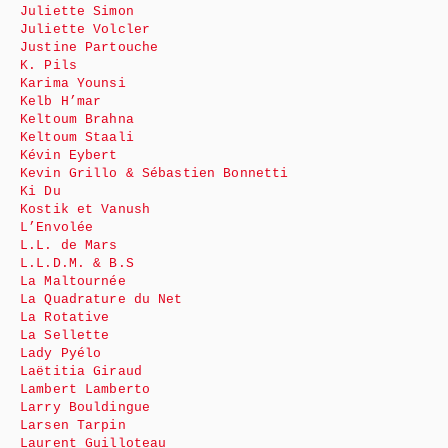
Juliette Simon
Juliette Volcler
Justine Partouche
K. Pils
Karima Younsi
Kelb H’mar
Keltoum Brahna
Keltoum Staali
Kévin Eybert
Kevin Grillo & Sébastien Bonnetti
Ki Du
Kostik et Vanush
L’Envolée
L.L. de Mars
L.L.D.M. & B.S
La Maltournée
La Quadrature du Net
La Rotative
La Sellette
Lady Pyélo
Laëtitia Giraud
Lambert Lamberto
Larry Bouldingue
Larsen Tarpin
Laurent Guilloteau