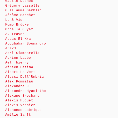
Gaëlle Desnos
Grégory Lassalle
Guillaume Gamblin
Jérôme Baschet
Lu & Vio
Momo Brücke
Ornella Guyet
A. Traven
Abbas El Kra
Aboubakar Soumahoro
ADN23
Adri Ciambarella
Adrien Labbe
Aël Thierry
Afreen Fatima
Albert Le Vert
Alessi Dell’Umbria
Alex Pommatau
Alexandra J.
Alexandre Hyacinthe
Alexane Brochard
Alexis Huguet
Alexis Vernier
Alphonse Labrique
Amélie Sanft