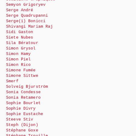
Semyon Grigoryev
Serge André
Serge Quadrupanni
Serge(ï) Bonicci
Shivangi Mariam Raj
Sidi Gaston
Siete Nubes
Sila Bératour
Simon Grysol
Simon Hamy
Simon Piel
Simon Rico
Simone Fumée
Simone Sittwe
Smerf
Solveig Bjurström
Sonia Condesse
Sonia Retamero
Sophie Bourlet
Sophie Divry
Sophie Eustache
Steeve Stiv
Steph (Dijon)
Stéphane Goxe
Stéphane Trouille