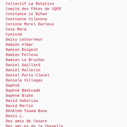
Collectif La Rotative
Comité des fêtes de CQFD
Constance Le Bihan
Constance Vilanova
Corinne Morel Darleux
Cosa Rara
Cynicom
Daisy Letourneur
Damien Almar
Damien Doignot
Damien Fellous
Damien Le Bruchec
Daniel Gaillard
Daniel Mallerin
Daniel Paris-Clavel
Daniela Villegas
Daphné
Daphné Bédinadé
Daphné Blake
David Gaboriau
David Martin
Dénètem Touam Bona
Denis L.
Des amis de Cesare
Des ami·es de la Chapelle