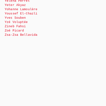
Yéléna Perret
Yeter Akyaz
Yohanne Lamoulère
Youssef El-Chazli
Yves Souben
Yzé Voluptée
Zineb Fahsi
Zoé Picard
Zsa-Zsa Bellavida