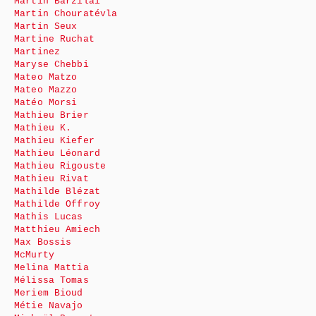
Martin Barzilai
Martin Chouratévla
Martin Seux
Martine Ruchat
Martinez
Maryse Chebbi
Mateo Matzo
Mateo Mazzo
Matéo Morsi
Mathieu Brier
Mathieu K.
Mathieu Kiefer
Mathieu Léonard
Mathieu Rigouste
Mathieu Rivat
Mathilde Blézat
Mathilde Offroy
Mathis Lucas
Matthieu Amiech
Max Bossis
McMurty
Melina Mattia
Mélissa Tomas
Meriem Bioud
Métie Navajo