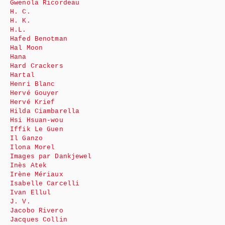
Gwenola Ricordeau
H. C.
H. K.
H.L.
Hafed Benotman
Hal Moon
Hana
Hard Crackers
Hartal
Henri Blanc
Hervé Gouyer
Hervé Krief
Hilda Ciambarella
Hsi Hsuan-wou
Iffik Le Guen
Il Ganzo
Ilona Morel
Images par Dankjewel
Inès Atek
Irène Mériaux
Isabelle Carcelli
Ivan Ellul
J. V.
Jacobo Rivero
Jacques Collin