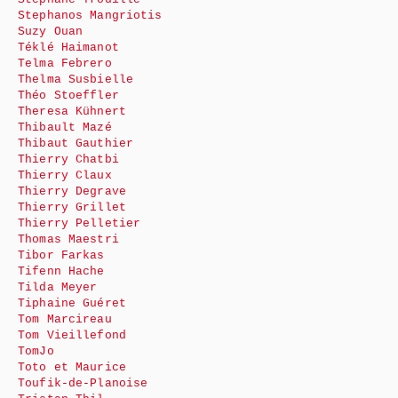
Stephanos Mangriotis
Suzy Ouan
Téklé Haimanot
Telma Febrero
Thelma Susbielle
Théo Stoeffler
Theresa Kühnert
Thibault Mazé
Thibaut Gauthier
Thierry Chatbi
Thierry Claux
Thierry Degrave
Thierry Grillet
Thierry Pelletier
Thomas Maestri
Tibor Farkas
Tifenn Hache
Tilda Meyer
Tiphaine Guéret
Tom Marcireau
Tom Vieillefond
TomJo
Toto et Maurice
Toufik-de-Planoise