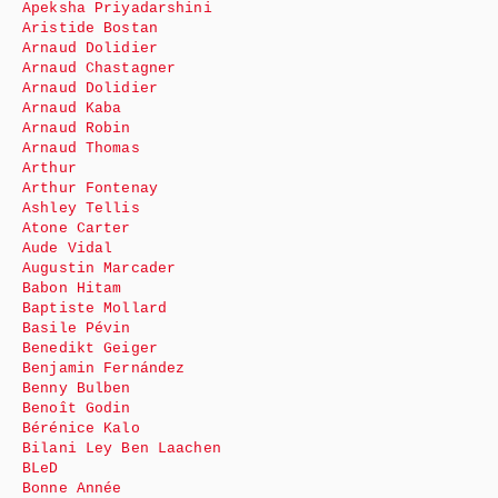
Apeksha Priyadarshini
Aristide Bostan
Arnaud Dolidier
Arnaud Chastagner
Arnaud Dolidier
Arnaud Kaba
Arnaud Robin
Arnaud Thomas
Arthur
Arthur Fontenay
Ashley Tellis
Atone Carter
Aude Vidal
Augustin Marcader
Babon Hitam
Baptiste Mollard
Basile Pévin
Benedikt Geiger
Benjamin Fernández
Benny Bulben
Benoît Godin
Bérénice Kalo
Bilani Ley Ben Laachen
BLeD
Bonne Année