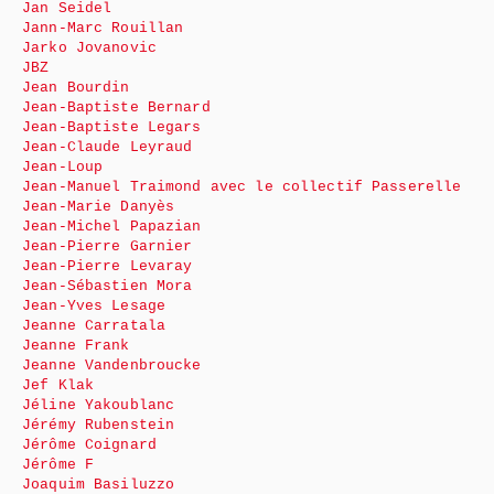
Jan Seidel
Jann-Marc Rouillan
Jarko Jovanovic
JBZ
Jean Bourdin
Jean-Baptiste Bernard
Jean-Baptiste Legars
Jean-Claude Leyraud
Jean-Loup
Jean-Manuel Traimond avec le collectif Passerelle
Jean-Marie Danyès
Jean-Michel Papazian
Jean-Pierre Garnier
Jean-Pierre Levaray
Jean-Sébastien Mora
Jean-Yves Lesage
Jeanne Carratala
Jeanne Frank
Jeanne Vandenbroucke
Jef Klak
Jéline Yakoublanc
Jérémy Rubenstein
Jérôme Coignard
Jérôme F
Joaquim Basiluzzo