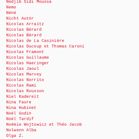
Nedjib Sidi Moussa
Nemo
Néné
Nicht Autör
Nicolas Arraitz
Nicolas Bérard
Nicolas Bérard
Nicolas de La Casinière
Nicolas Ducoup et Thomas Caroni
Nicolas Framont
Nicolas Guillaume
Nicolas Haeringer
Nicolas Jaoul
Nicolas Marvey
Nicolas Norrito
Nicolas Rami
Nicolas Rousson
Niel Kadereit
Nina Faure
Nina Hubinet
Noël Godin
Noël Tardif
Noémie Wojtowicz et Théo Jacob
Nolwenn Alba
Olga Z.