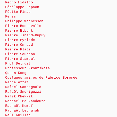
Pedro Fidalgo
Pénéloppe Lepaon
Pépito Pinas
Pérès
Philippe Wannesson
Pierre Bonnevalle
Pierre Etbunk
Pierre Isnard-Dupuy
Pierre Myriade
Pierre Onraed
Pierre Plate
Pierre Souchon
Pierre Stambul
Prof Détruit
Professeur Proutskaïa
Queen Kong
Quelques ami.es de Fabrice Boromée
Rabha Attaf
Rafael Campagnolo
Rafaël Snoriguzzi
Rafik Chekkat
Raphaël Boukandoura
Raphaël Kempf
Raphaël Lebrujah
Raúl Guillén