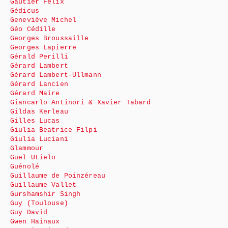
Gautier Félix
Gédicus
Geneviève Michel
Géo Cédille
Georges Broussaille
Georges Lapierre
Gérald Perilli
Gérard Lambert
Gérard Lambert-Ullmann
Gérard Lancien
Gérard Maire
Giancarlo Antinori & Xavier Tabard
Gildas Kerleau
Gilles Lucas
Giulia Beatrice Filpi
Giulia Luciani
Glammour
Guel Utielo
Guénolé
Guillaume de Poinzéreau
Guillaume Vallet
Gurshamshir Singh
Guy (Toulouse)
Guy David
Gwen Hainaux