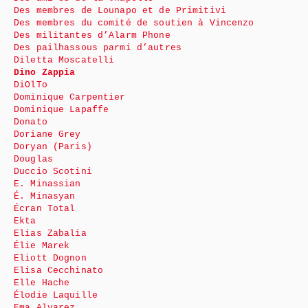
Des membres de Lounapo et de Primitivi
Des membres du comité de soutien à Vincenzo
Des militantes d’Alarm Phone
Des pailhassous parmi d’autres
Diletta Moscatelli
Dino Zappia
DiOlTo
Dominique Carpentier
Dominique Lapaffe
Donato
Doriane Grey
Doryan (Paris)
Douglas
Duccio Scotini
E. Minassian
É. Minasyan
Écran Total
Ekta
Elias Zabalia
Élie Marek
Eliott Dognon
Elisa Cecchinato
Elle Hache
Élodie Laquille
Ema Alvarez