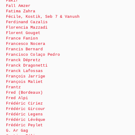
Fakir
Fall Amzer
Fatima Zahra
Fécile, Kostik, Seb 7 & Vanush
Ferdinand Cazalis
Florencia Mazzadi
Florent Gouget
France Fanion
Francesco Nocera
Francis Bernard
Francisco Colaço Pedro
Franck Dépretz
Franck Dragonetti
Franck Lafossas
François Jarrige
François Maliet
Frantz
Fred (Bordeaux)
Fred Alpi
Frédéric Ciriez
Frédéric Gircour
Frédéric Legens
Frédéric Lévêque
Frédéric Peylet
G. Ar Gag