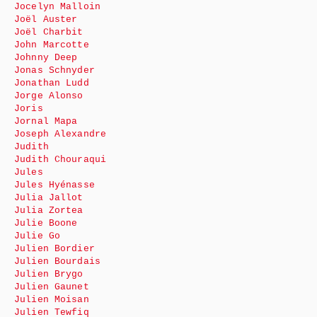
Jocelyn Malloin
Joël Auster
Joël Charbit
John Marcotte
Johnny Deep
Jonas Schnyder
Jonathan Ludd
Jorge Alonso
Joris
Jornal Mapa
Joseph Alexandre
Judith
Judith Chouraqui
Jules
Jules Hyénasse
Julia Jallot
Julia Zortea
Julie Boone
Julie Go
Julien Bordier
Julien Bourdais
Julien Brygo
Julien Gaunet
Julien Moisan
Julien Tewfiq