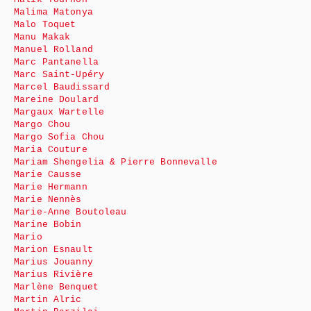
Malima Matonya
Malo Toquet
Manu Makak
Manuel Rolland
Marc Pantanella
Marc Saint-Upéry
Marcel Baudissard
Mareine Doulard
Margaux Wartelle
Margo Chou
Margo Sofia Chou
Maria Couture
Mariam Shengelia & Pierre Bonnevalle
Marie Causse
Marie Hermann
Marie Nennès
Marie-Anne Boutoleau
Marine Bobin
Mario
Marion Esnault
Marius Jouanny
Marius Rivière
Marlène Benquet
Martin Alric