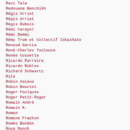
Ravi Tala
Redouane Benchikh
Régis Arriet
Régis Arriet
Régis Dubois
Rémi Carayol
Rémi Demmi
Rémy Trom et Collectif Iskashato
Renaud Garcia
René-Charles Toulouse
Renée Cossette
Ricardo Parreira
Ricardo Robles
Richard Schwartz
Rita
Robin Ascaso
Robin Bouctot
Roger Foulques
Roger Petit-Roger
Romain André
Romain K.
Roman
Romane Frachon
Roméo Bondon
Rosa Munch