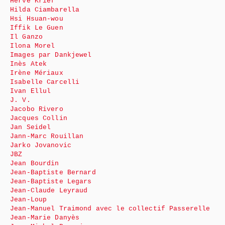
Hervé Krief
Hilda Ciambarella
Hsi Hsuan-wou
Iffik Le Guen
Il Ganzo
Ilona Morel
Images par Dankjewel
Inès Atek
Irène Mériaux
Isabelle Carcelli
Ivan Ellul
J. V.
Jacobo Rivero
Jacques Collin
Jan Seidel
Jann-Marc Rouillan
Jarko Jovanovic
JBZ
Jean Bourdin
Jean-Baptiste Bernard
Jean-Baptiste Legars
Jean-Claude Leyraud
Jean-Loup
Jean-Manuel Traimond avec le collectif Passerelle
Jean-Marie Danyès