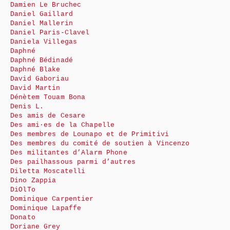
Damien Le Bruchec
Daniel Gaillard
Daniel Mallerin
Daniel Paris-Clavel
Daniela Villegas
Daphné
Daphné Bédinadé
Daphné Blake
David Gaboriau
David Martin
Dénètem Touam Bona
Denis L.
Des amis de Cesare
Des ami·es de la Chapelle
Des membres de Lounapo et de Primitivi
Des membres du comité de soutien à Vincenzo
Des militantes d’Alarm Phone
Des pailhassous parmi d’autres
Diletta Moscatelli
Dino Zappia
DiOlTo
Dominique Carpentier
Dominique Lapaffe
Donato
Doriane Grey