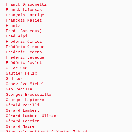
Franck Dragonetti
Franck Lafossas
François Jarrige
François Maliet
Frantz
Fred (Bordeaux)
Fred Alpi
Frédéric Ciriez
Frédéric Gircour
Frédéric Legens
Frédéric Lévêque
Frédéric Peylet
G. Ar Gag
Gautier Félix
Gédicus
Geneviève Michel
Géo Cédille
Georges Broussaille
Georges Lapierre
Gérald Perilli
Gérard Lambert
Gérard Lambert-Ullmann
Gérard Lancien
Gérard Maire
Giancarlo Antinori & Xavier Tabard