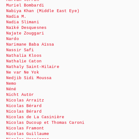
Muriel Bombardi
Nabiya Khan (Middle East Eye)
Nadia M.
Nadia Slimani
Naïké Desquesnes
Najate Zouggari
Nardo
Narimane Baba Aïssa
Nassir Safi
Nathalia Kloos
Nathalie Caton
Nathaly Saint-Hilaire
Ne var Ne Yok
Nedjib Sidi Moussa
Nemo
Néné
Nicht Autör
Nicolas Arraitz
Nicolas Bérard
Nicolas Bérard
Nicolas de La Casinière
Nicolas Ducoup et Thomas Caroni
Nicolas Framont
Nicolas Guillaume