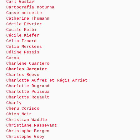
Carl Gustav
Cartografia noturna
Casse-noisette
Catherine Thumann
Cécile Février
Cécile Ketbi
Cécile Kiefer
Célia Izoard
Célia Merckens
Céline Pessis
Cerna
Charlène Cuartero
Charles Jacquier
Charles Reeve
Charlotte Aufrez et Régis Arriet
Charlotte Dugrand
Charlotte Puiseux
Charlotte Rouault
Charly
Cheru Corisco
Chien Noir
Christian Waddle
Christiane Passevant
Christophe Bergen
Christophe Goby