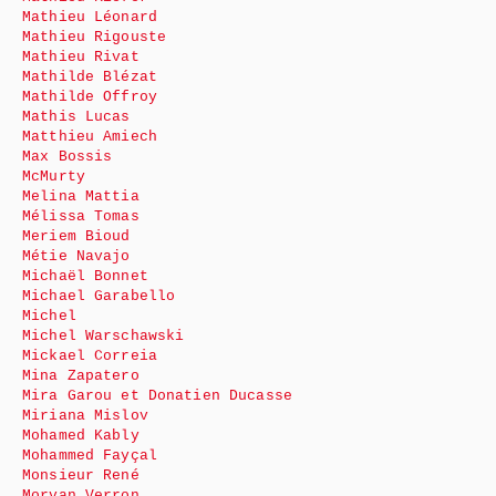
Mathieu Léonard
Mathieu Rigouste
Mathieu Rivat
Mathilde Blézat
Mathilde Offroy
Mathis Lucas
Matthieu Amiech
Max Bossis
McMurty
Melina Mattia
Mélissa Tomas
Meriem Bioud
Métie Navajo
Michaël Bonnet
Michael Garabello
Michel
Michel Warschawski
Mickael Correia
Mina Zapatero
Mira Garou et Donatien Ducasse
Miriana Mislov
Mohamed Kably
Mohammed Fayçal
Monsieur René
Morvan Verron