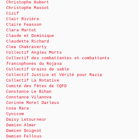
Christophe Hubert
Christophe Massot
Cizif
Clair Rivière
Claire Feasson
Clara Martot
Claude et Dominique
Claudette Richard
Clea Chakraverty
Collectif Angles Morts
Collectif des combattantes et combattants
francophones du Rojava
Collectif Grains de sable
Collectif Justice et Vérité pour Razia
Collectif La Rotative
Comité des fêtes de CQFD
Constance Le Bihan
Constance Vilanova
Corinne Morel Darleux
Cosa Rara
Cynicom
Daisy Letourneur
Damien Almar
Damien Doignot
Damien Fellous