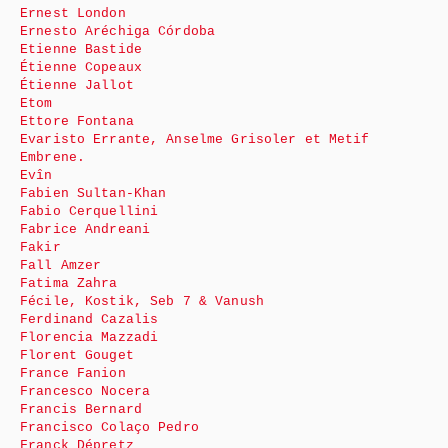
Ernest London
Ernesto Aréchiga Córdoba
Etienne Bastide
Étienne Copeaux
Étienne Jallot
Etom
Ettore Fontana
Evaristo Errante, Anselme Grisoler et Metif
Embrene.
Evîn
Fabien Sultan-Khan
Fabio Cerquellini
Fabrice Andreani
Fakir
Fall Amzer
Fatima Zahra
Fécile, Kostik, Seb 7 & Vanush
Ferdinand Cazalis
Florencia Mazzadi
Florent Gouget
France Fanion
Francesco Nocera
Francis Bernard
Francisco Colaço Pedro
Franck Dépretz