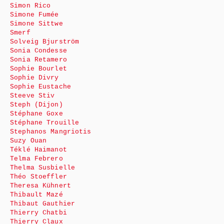
Simon Rico
Simone Fumée
Simone Sittwe
Smerf
Solveig Bjurström
Sonia Condesse
Sonia Retamero
Sophie Bourlet
Sophie Divry
Sophie Eustache
Steeve Stiv
Steph (Dijon)
Stéphane Goxe
Stéphane Trouille
Stephanos Mangriotis
Suzy Ouan
Téklé Haimanot
Telma Febrero
Thelma Susbielle
Théo Stoeffler
Theresa Kühnert
Thibault Mazé
Thibaut Gauthier
Thierry Chatbi
Thierry Claux