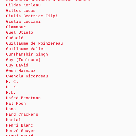
Gildas Kerleau
Gilles Lucas
Giulia Beatrice Filpi
Giulia Luciani
Glammour
Guel Utielo
Guénolé
Guillaume de Poinzéreau
Guillaume Vallet
Gurshamshir Singh
Guy (Toulouse)
Guy David
Gwen Hainaux
Gwenola Ricordeau
H. C.
H. K.
H.L.
Hafed Benotman
Hal Moon
Hana
Hard Crackers
Hartal
Henri Blanc
Hervé Gouyer