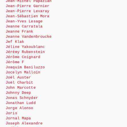
Jean-Michel Papazian
Jean-Pierre Garnier
Jean-Pierre Levaray
Jean-Sébastien Mora
Jean-Yves Lesage
Jeanne Carratala
Jeanne Frank
Jeanne Vandenbroucke
Jef Klak
Jéline Yakoublanc
Jérémy Rubenstein
Jérôme Coignard
Jérôme F
Joaquim Basiluzzo
Jocelyn Malloin
Joël Auster
Joël Charbit
John Marcotte
Johnny Deep
Jonas Schnyder
Jonathan Ludd
Jorge Alonso
Joris
Jornal Mapa
Joseph Alexandre