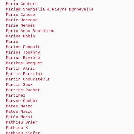
Maria Couture
Mariam Shengelia & Pierre Bonnevalle
Marie Causse
Marie Hermann
Marie Nennès
Marie-Anne Boutoleau
Marine Bobin
Mario
Marion Esnault
Marius Jouanny
Marius Rivière
Marlène Benquet
Martin Alric
Martin Barzilai
Martin Chouratévla
Martin Seux
Martine Ruchat
Martinez
Maryse Chebbi
Mateo Matzo
Mateo Mazzo
Matéo Morsi
Mathieu Brier
Mathieu K.
Mathieu Kiefer