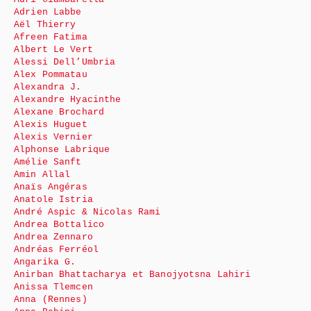
Adrien Labbe
Aël Thierry
Afreen Fatima
Albert Le Vert
Alessi Dell’Umbria
Alex Pommatau
Alexandra J.
Alexandre Hyacinthe
Alexane Brochard
Alexis Huguet
Alexis Vernier
Alphonse Labrique
Amélie Sanft
Amin Allal
Anaïs Angéras
Anatole Istria
André Aspic & Nicolas Rami
Andrea Bottalico
Andrea Zennaro
Andréas Ferréol
Angarika G.
Anirban Bhattacharya et Banojyotsna Lahiri
Anissa Tlemcen
Anna (Rennes)