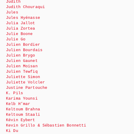
Judith
Judith Chouraqui
Jules
Jules Hyénasse
Julia Jallot
Julia Zortea
Julie Boone
Julie Go
Julien Bordier
Julien Bourdais
Julien Brygo
Julien Gaunet
Julien Moisan
Julien Tewfiq
Juliette Simon
Juliette Volcler
Justine Partouche
K. Pils
Karima Younsi
Kelb H’mar
Keltoum Brahna
Keltoum Staali
Kévin Eybert
Kevin Grillo & Sébastien Bonnetti
Ki Du