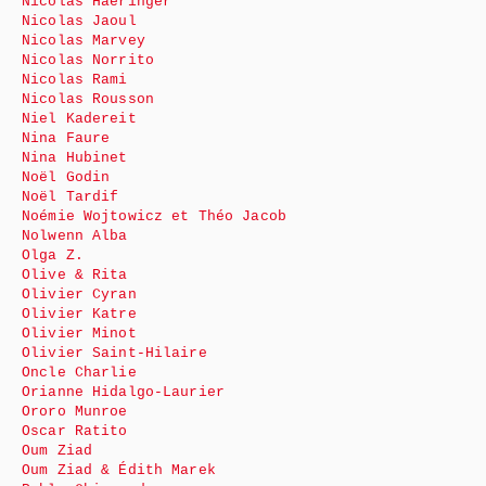
Nicolas Haeringer
Nicolas Jaoul
Nicolas Marvey
Nicolas Norrito
Nicolas Rami
Nicolas Rousson
Niel Kadereit
Nina Faure
Nina Hubinet
Noël Godin
Noël Tardif
Noémie Wojtowicz et Théo Jacob
Nolwenn Alba
Olga Z.
Olive & Rita
Olivier Cyran
Olivier Katre
Olivier Minot
Olivier Saint-Hilaire
Oncle Charlie
Orianne Hidalgo-Laurier
Ororo Munroe
Oscar Ratito
Oum Ziad
Oum Ziad & Édith Marek