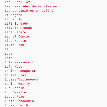
Léo ¨Petillot
Les camarades de Manifesten
Les sardinières en colère
Li Magaou
Libre Flot
Lili Berdade
Lily la Fronde
Line Sepato
Lionel Jensac
Lisa Martin
Livia Stahl
Lluno
Loez
Loïc
Lola Miesseroff
Lola Weber
Louise Canaguier
Louise Gras
Louise Villeneuve
Louise Wailly
Luc Schelm
Luc Śkaille
Lucas Roxo
Lucia Abbocchio
Lucie Breilh