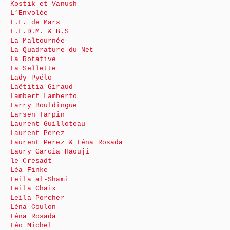
Kostik et Vanush
L’Envolée
L.L. de Mars
L.L.D.M. & B.S
La Maltournée
La Quadrature du Net
La Rotative
La Sellette
Lady Pyélo
Laëtitia Giraud
Lambert Lamberto
Larry Bouldingue
Larsen Tarpin
Laurent Guilloteau
Laurent Perez
Laurent Perez & Léna Rosada
Laury Garcia Haouji
le Cresadt
Léa Finke
Leila al-Shami
Leila Chaix
Leila Porcher
Léna Coulon
Léna Rosada
Léo Michel