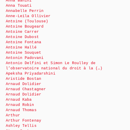
Anna Bahini
Anna Touati
Annabelle Perrin
Anne-Leïla Ollivier
Antoine (Toulouse)
Antoine Bougeard
Antoine Carrer
Antoine Dubost
Antoine Fontana
Antoine Hallé
Antoine Souquet
Antonin Padovani
Antonio Delfini et Simon Le Roulley de
l’observatoire national du droit à la (…)
Apeksha Priyadarshini
Aristide Bostan
Arnaud Dolidier
Arnaud Chastagner
Arnaud Dolidier
Arnaud Kaba
Arnaud Robin
Arnaud Thomas
Arthur
Arthur Fontenay
Ashley Tellis