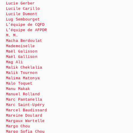
Lucie Gerber
Lucile Carillo
Lucile Dumont
Lug Sembourget
L’équipe de CQFD
L’équipe de AFPDR
M. M.
Macha Berdoulat
Mademoiselle
Maël Galisson
Maël Gallison
Mag Ali
Malik Cheklalia
Malik Tournon
Malima Matonya
Malo Toquet
Manu Makak
Manuel Rolland
Marc Pantanella
Marc Saint-Upéry
Marcel Baudissard
Mareine Doulard
Margaux Wartelle
Margo Chou
Margo Sofia Chou