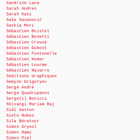
Sandrine Lana
Sarah Andres
Sarah Katz
Saša Savanović
Saskia Mori
Sébastien Boistel
Sébastien Bonetti
Sébastien Creusé
Sébastien Dubost
Sébastien Fontenelle
Sébastien Homer
Sébastien Lourme
Sébastien Navarro
Séditions Graphiques
Semyon Grigoryev
Serge André
Serge Quadrupanni
Serge(ï) Bonicci
Shivangi Mariam Raj
Sidi Gaston
Siete Nubes
Sila Bératour
Simon Grysol
Simon Hamy
Simon Piel