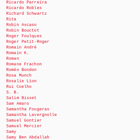
Ricardo Parreira
Ricardo Robles
Richard Schwartz
Rita
Robin Ascaso
Robin Bouctot
Roger Foulques
Roger Petit-Roger
Romain André
Romain K.
Roman
Romane Frachon
Roméo Bondon
Rosa Munch
Rosalie Lion
Rui Coelho
S. B.
Salim Bisset
Sam Amaro
Samantha Fougeras
Samantha Lavergnolle
Samuel Gontier
Samuel Mercier
Samy
Samy Ben Abdallah