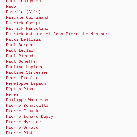
Pablo Chignard
Paco
Pascale (Alès)
Pascale Guirimand
Patrick Cockpit
Patrick Marcolini
Patrick Watkins et Jean-Pierre Le Nestour
Patxi Beltzaiz
Paul Berger
Paul Leclair
Paul Ricaud
Paul Scheffer
Pauline Laplace
Pauline Stroesser
Pedro Fidalgo
Pénéloppe Lepaon
Pépito Pinas
Pérès
Philippe Wannesson
Pierre Bonnevalle
Pierre Etbunk
Pierre Isnard-Dupuy
Pierre Myriade
Pierre Onraed
Pierre Plate