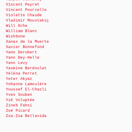
Vincent Peyret
Vincent Pourcelle
Violette Chaude
Vladimir Moustakiç
Will Oche
William Blanc
Wishbone
Xanax de la Muerte
Xavier Bonnefond
Yann Derobert
Yann Dey-Helle
Yann Levy
Yasmine Berdoulat
Yéléna Perret
Yeter Akyaz
Yohanne Lamoulère
Youssef El-Chazli
Yves Souben
Yzé Voluptée
Zineb Fahsi
Zoé Picard
Zsa-Zsa Bellavida