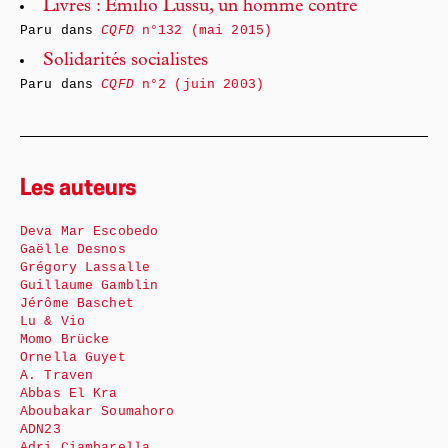
Livres : Emilio Lussu, un homme contre
Paru dans
CQFD
n°132 (mai 2015)
Solidarités socialistes
Paru dans
CQFD
n°2 (juin 2003)
Les auteurs
Deva Mar Escobedo
Gaëlle Desnos
Grégory Lassalle
Guillaume Gamblin
Jérôme Baschet
Lu & Vio
Momo Brücke
Ornella Guyet
A. Traven
Abbas El Kra
Aboubakar Soumahoro
ADN23
Adri Ciambarella