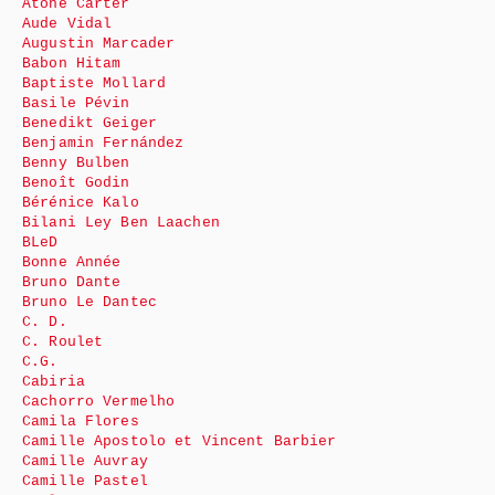
Atone Carter
Aude Vidal
Augustin Marcader
Babon Hitam
Baptiste Mollard
Basile Pévin
Benedikt Geiger
Benjamin Fernández
Benny Bulben
Benoît Godin
Bérénice Kalo
Bilani Ley Ben Laachen
BLeD
Bonne Année
Bruno Dante
Bruno Le Dantec
C. D.
C. Roulet
C.G.
Cabiria
Cachorro Vermelho
Camila Flores
Camille Apostolo et Vincent Barbier
Camille Auvray
Camille Pastel