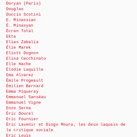
Doryan (Paris)
Douglas
Duccio Scotini
E. Minassian
É. Minasyan
Écran Total
Ekta
Elias Zabalia
Élie Marek
Eliott Dognon
Elisa Cecchinato
Elle Hache
Élodie Laquille
Ema Alvarez
Émile Progeault
Émilien Bernard
Emma Piqueray
Emmanuel Sanséau
Emmanuel Vigne
Enzo Serna
Éric Dourel
Eric Fournier
Éric Lavenir et Diogo Moura, les deux laquais de
la critique sociale
Eric Louis