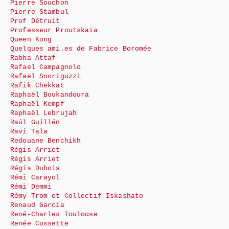
Pierre Souchon
Pierre Stambul
Prof Détruit
Professeur Proutskaïa
Queen Kong
Quelques ami.es de Fabrice Boromée
Rabha Attaf
Rafael Campagnolo
Rafaël Snoriguzzi
Rafik Chekkat
Raphaël Boukandoura
Raphaël Kempf
Raphaël Lebrujah
Raúl Guillén
Ravi Tala
Redouane Benchikh
Régis Arriet
Régis Arriet
Régis Dubois
Rémi Carayol
Rémi Demmi
Rémy Trom et Collectif Iskashato
Renaud Garcia
René-Charles Toulouse
Renée Cossette