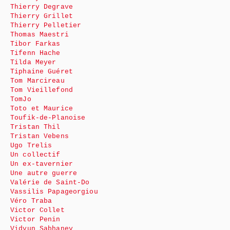
Thierry Degrave
Thierry Grillet
Thierry Pelletier
Thomas Maestri
Tibor Farkas
Tifenn Hache
Tilda Meyer
Tiphaine Guéret
Tom Marcireau
Tom Vieillefond
TomJo
Toto et Maurice
Toufik-de-Planoise
Tristan Thil
Tristan Vebens
Ugo Trelis
Un collectif
Un ex-tavernier
Une autre guerre
Valérie de Saint-Do
Vassilis Papageorgiou
Véro Traba
Victor Collet
Victor Penin
Vidyun Sabhaney