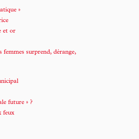
atique »
rice
 et or
es femmes surprend, dérange,
nicipal
le future » ?
x feux