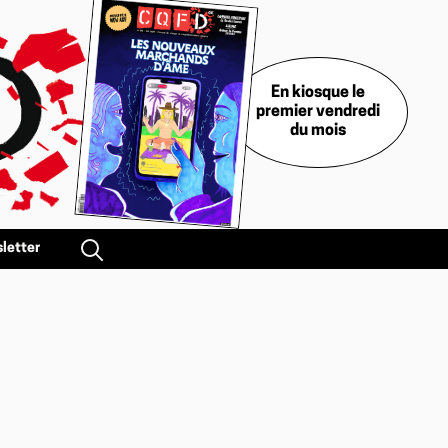
En kiosque le
premier vendredi
du mois
letter