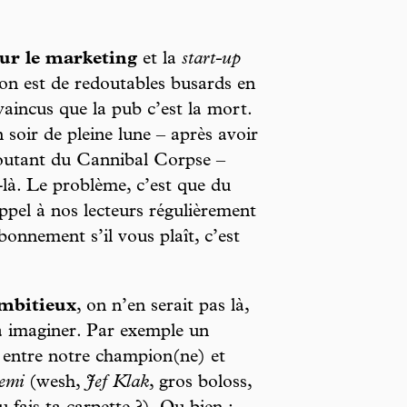
 sur le marketing
et la
start-up
on est de redoutables busards en
vaincus que la pub c’est la mort.
soir de pleine lune – après avoir
écoutant du Cannibal Corpse –
là. Le problème, c’est que du
appel à nos lecteurs régulièrement
bonnement s’il vous plaît, c’est
ambitieux
, on n’en serait pas là,
 à imaginer. Par exemple un
ntre notre champion(ne) et
emi
(wesh,
Jef Klak
, gros boloss,