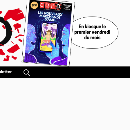
En kiosque le
premier vendredi
du mois
letter