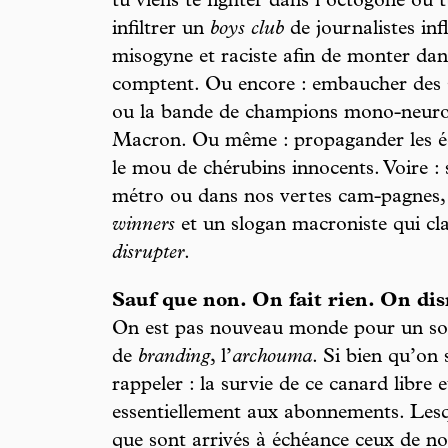
tu viens te fighter dans l’octogone ou t
infiltrer un
boys club
de journalistes i
misogyne et raciste afin de monter dans
comptent. Ou encore : embaucher des 
ou la bande de champions mono-neuro
Macron. Ou même : propagander les éc
le mou de chérubins innocents. Voire :
métro ou dans nos vertes cam-pagnes, 
winners
et un slogan macroniste qui c
disrupter
.
Sauf que non. On fait rien. On dis
On est pas nouveau monde pour un sou
de
branding
, l’
archouma
. Si bien qu’on 
rappeler : la survie de ce canard libre 
essentiellement aux abonnements. Lesqu
que sont arrivés à échéance ceux de 