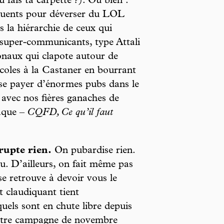
u fais ta carpette ?). Ou bien :
nfluents pour déverser du LOL
 la hiérarchie de ceux qui
super-communicants, type Attali
naux qui clapote autour de
oles à la Castaner en bourrant
 se payer d’énormes pubs dans le
avec nos fières ganaches de
laque –
CQFD, Ce qu’il faut
rupte rien.
On pubardise rien.
. D’ailleurs, on fait même pas
se retrouve à devoir vous le
et claudiquant tient
els sont en chute libre depuis
notre campagne de novembre