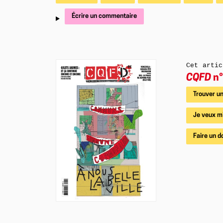
Écrire un commentaire
Cet artic
CQFD
n°
Trouver un
Je veux m
Faire un d