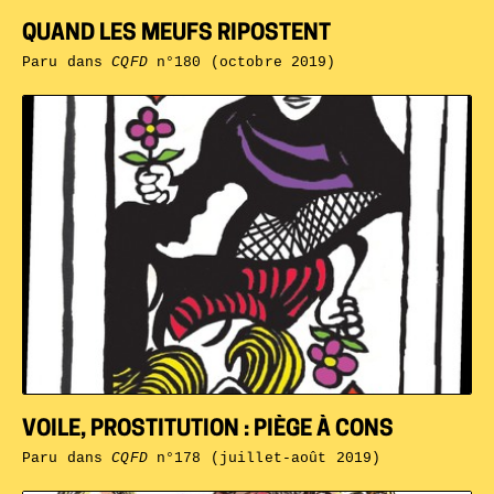
QUAND LES MEUFS RIPOSTENT
Paru dans
CQFD
n°180 (octobre 2019)
VOILE, PROSTITUTION : PIÈGE À CONS
Paru dans
CQFD
n°178 (juillet-août 2019)