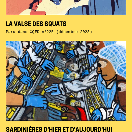
LA VALSE DES SQUATS
Paru dans
CQFD n°225 (décembre 2023)
SARDINIÈRES D’HIER ET D’AUJOURD’HUI