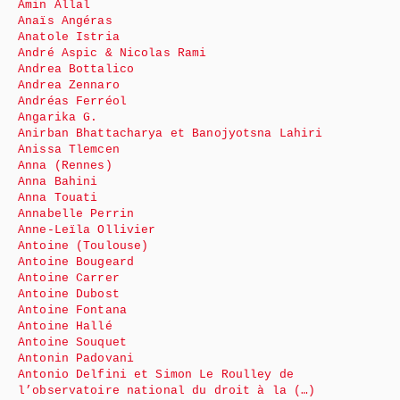
Amin Allal
Anaïs Angéras
Anatole Istria
André Aspic & Nicolas Rami
Andrea Bottalico
Andrea Zennaro
Andréas Ferréol
Angarika G.
Anirban Bhattacharya et Banojyotsna Lahiri
Anissa Tlemcen
Anna (Rennes)
Anna Bahini
Anna Touati
Annabelle Perrin
Anne-Leïla Ollivier
Antoine (Toulouse)
Antoine Bougeard
Antoine Carrer
Antoine Dubost
Antoine Fontana
Antoine Hallé
Antoine Souquet
Antonin Padovani
Antonio Delfini et Simon Le Roulley de
l’observatoire national du droit à la (…)