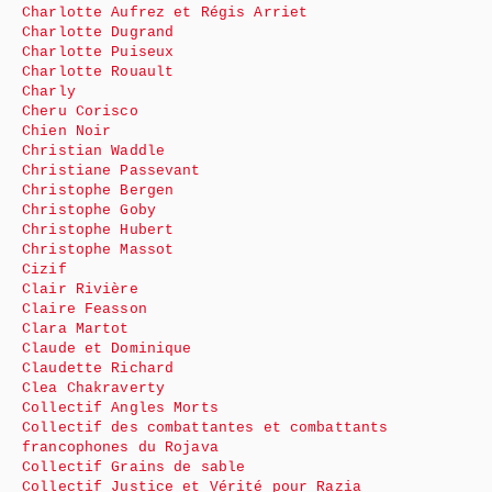
Charlotte Aufrez et Régis Arriet
Charlotte Dugrand
Charlotte Puiseux
Charlotte Rouault
Charly
Cheru Corisco
Chien Noir
Christian Waddle
Christiane Passevant
Christophe Bergen
Christophe Goby
Christophe Hubert
Christophe Massot
Cizif
Clair Rivière
Claire Feasson
Clara Martot
Claude et Dominique
Claudette Richard
Clea Chakraverty
Collectif Angles Morts
Collectif des combattantes et combattants
francophones du Rojava
Collectif Grains de sable
Collectif Justice et Vérité pour Razia