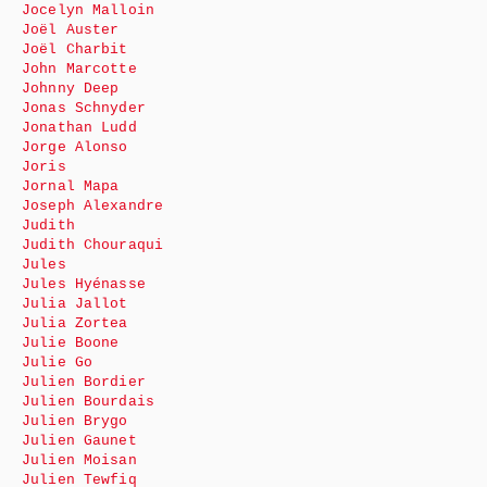
Jocelyn Malloin
Joël Auster
Joël Charbit
John Marcotte
Johnny Deep
Jonas Schnyder
Jonathan Ludd
Jorge Alonso
Joris
Jornal Mapa
Joseph Alexandre
Judith
Judith Chouraqui
Jules
Jules Hyénasse
Julia Jallot
Julia Zortea
Julie Boone
Julie Go
Julien Bordier
Julien Bourdais
Julien Brygo
Julien Gaunet
Julien Moisan
Julien Tewfiq