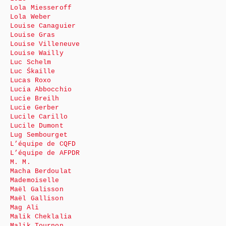
Lola Miesseroff
Lola Weber
Louise Canaguier
Louise Gras
Louise Villeneuve
Louise Wailly
Luc Schelm
Luc Śkaille
Lucas Roxo
Lucia Abbocchio
Lucie Breilh
Lucie Gerber
Lucile Carillo
Lucile Dumont
Lug Sembourget
L’équipe de CQFD
L’équipe de AFPDR
M. M.
Macha Berdoulat
Mademoiselle
Maël Galisson
Maël Gallison
Mag Ali
Malik Cheklalia
Malik Tournon