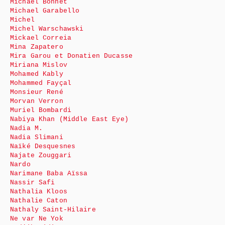
Michaël Bonnet
Michael Garabello
Michel
Michel Warschawski
Mickael Correia
Mina Zapatero
Mira Garou et Donatien Ducasse
Miriana Mislov
Mohamed Kably
Mohammed Fayçal
Monsieur René
Morvan Verron
Muriel Bombardi
Nabiya Khan (Middle East Eye)
Nadia M.
Nadia Slimani
Naïké Desquesnes
Najate Zouggari
Nardo
Narimane Baba Aïssa
Nassir Safi
Nathalia Kloos
Nathalie Caton
Nathaly Saint-Hilaire
Ne var Ne Yok