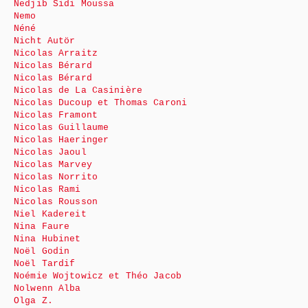
Nedjib Sidi Moussa
Nemo
Néné
Nicht Autör
Nicolas Arraitz
Nicolas Bérard
Nicolas Bérard
Nicolas de La Casinière
Nicolas Ducoup et Thomas Caroni
Nicolas Framont
Nicolas Guillaume
Nicolas Haeringer
Nicolas Jaoul
Nicolas Marvey
Nicolas Norrito
Nicolas Rami
Nicolas Rousson
Niel Kadereit
Nina Faure
Nina Hubinet
Noël Godin
Noël Tardif
Noémie Wojtowicz et Théo Jacob
Nolwenn Alba
Olga Z.