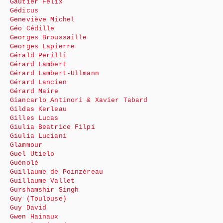
Gautier Félix
Gédicus
Geneviève Michel
Géo Cédille
Georges Broussaille
Georges Lapierre
Gérald Perilli
Gérard Lambert
Gérard Lambert-Ullmann
Gérard Lancien
Gérard Maire
Giancarlo Antinori & Xavier Tabard
Gildas Kerleau
Gilles Lucas
Giulia Beatrice Filpi
Giulia Luciani
Glammour
Guel Utielo
Guénolé
Guillaume de Poinzéreau
Guillaume Vallet
Gurshamshir Singh
Guy (Toulouse)
Guy David
Gwen Hainaux