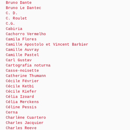
Bruno Dante
Bruno Le Dantec
C. D.
C. Roulet
C.G.
Cabiria
Cachorro Vermelho
Camila Flores
Camille Apostolo et Vincent Barbier
Camille Auvray
Camille Pastel
Carl Gustav
Cartografia noturna
Casse-noisette
Catherine Thumann
Cécile Février
Cécile Ketbi
Cécile Kiefer
Célia Izoard
Célia Merckens
Céline Pessis
Cerna
Charlène Cuartero
Charles Jacquier
Charles Reeve