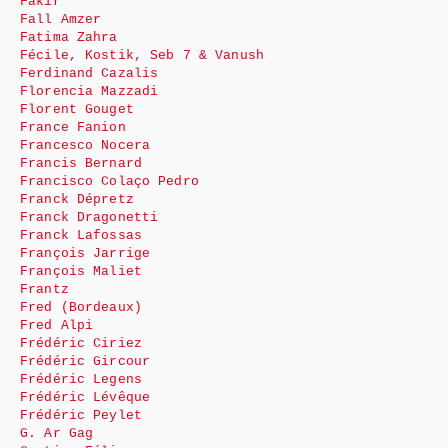
Fakir
Fall Amzer
Fatima Zahra
Fécile, Kostik, Seb 7 & Vanush
Ferdinand Cazalis
Florencia Mazzadi
Florent Gouget
France Fanion
Francesco Nocera
Francis Bernard
Francisco Colaço Pedro
Franck Dépretz
Franck Dragonetti
Franck Lafossas
François Jarrige
François Maliet
Frantz
Fred (Bordeaux)
Fred Alpi
Frédéric Ciriez
Frédéric Gircour
Frédéric Legens
Frédéric Lévêque
Frédéric Peylet
G. Ar Gag