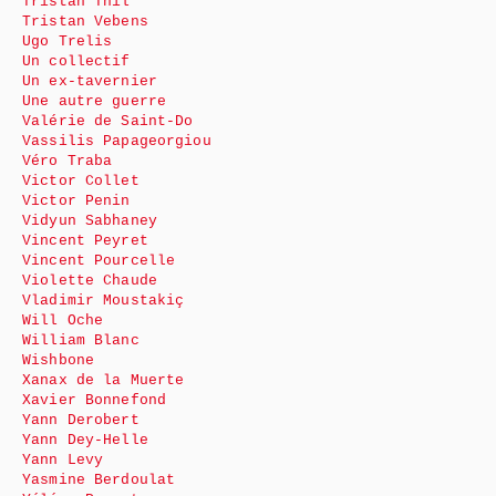
Tristan Thil
Tristan Vebens
Ugo Trelis
Un collectif
Un ex-tavernier
Une autre guerre
Valérie de Saint-Do
Vassilis Papageorgiou
Véro Traba
Victor Collet
Victor Penin
Vidyun Sabhaney
Vincent Peyret
Vincent Pourcelle
Violette Chaude
Vladimir Moustakiç
Will Oche
William Blanc
Wishbone
Xanax de la Muerte
Xavier Bonnefond
Yann Derobert
Yann Dey-Helle
Yann Levy
Yasmine Berdoulat