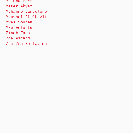
Yéléna Perret
Yeter Akyaz
Yohanne Lamoulère
Youssef El-Chazli
Yves Souben
Yzé Voluptée
Zineb Fahsi
Zoé Picard
Zsa-Zsa Bellavida