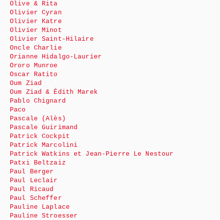
Olive & Rita
Olivier Cyran
Olivier Katre
Olivier Minot
Olivier Saint-Hilaire
Oncle Charlie
Orianne Hidalgo-Laurier
Ororo Munroe
Oscar Ratito
Oum Ziad
Oum Ziad & Édith Marek
Pablo Chignard
Paco
Pascale (Alès)
Pascale Guirimand
Patrick Cockpit
Patrick Marcolini
Patrick Watkins et Jean-Pierre Le Nestour
Patxi Beltzaiz
Paul Berger
Paul Leclair
Paul Ricaud
Paul Scheffer
Pauline Laplace
Pauline Stroesser