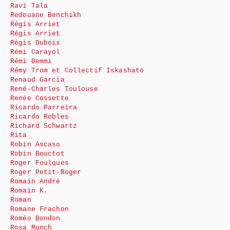
Ravi Tala
Redouane Benchikh
Régis Arriet
Régis Arriet
Régis Dubois
Rémi Carayol
Rémi Demmi
Rémy Trom et Collectif Iskashato
Renaud Garcia
René-Charles Toulouse
Renée Cossette
Ricardo Parreira
Ricardo Robles
Richard Schwartz
Rita
Robin Ascaso
Robin Bouctot
Roger Foulques
Roger Petit-Roger
Romain André
Romain K.
Roman
Romane Frachon
Roméo Bondon
Rosa Munch