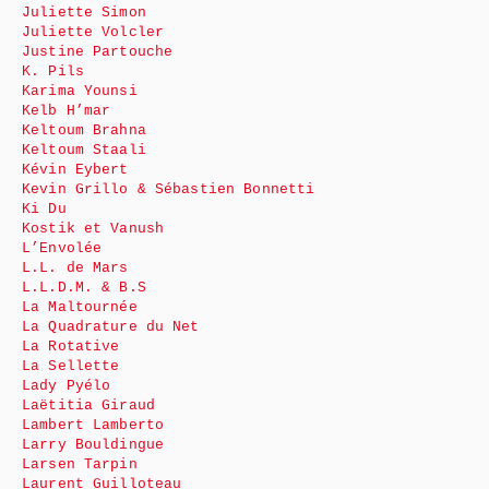
Juliette Simon
Juliette Volcler
Justine Partouche
K. Pils
Karima Younsi
Kelb H’mar
Keltoum Brahna
Keltoum Staali
Kévin Eybert
Kevin Grillo & Sébastien Bonnetti
Ki Du
Kostik et Vanush
L’Envolée
L.L. de Mars
L.L.D.M. & B.S
La Maltournée
La Quadrature du Net
La Rotative
La Sellette
Lady Pyélo
Laëtitia Giraud
Lambert Lamberto
Larry Bouldingue
Larsen Tarpin
Laurent Guilloteau