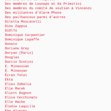
Des membres de Lounapo et de Primitivi
Des membres du comité de soutien à Vincenzo
Des militantes d’Alarm Phone
Des pailhassous parmi d’autres
Diletta Moscatelli
Dino Zappia
DiOlTo
Dominique Carpentier
Dominique Lapaffe
Donato
Doriane Grey
Doryan (Paris)
Douglas
Duccio Scotini
E. Minassian
É. Minasyan
Écran Total
Ekta
Elias Zabalia
Élie Marek
Eliott Dognon
Elisa Cecchinato
Elle Hache
Élodie Laquille
Ema Alvarez