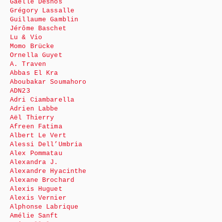
Gaëlle Desnos
Grégory Lassalle
Guillaume Gamblin
Jérôme Baschet
Lu & Vio
Momo Brücke
Ornella Guyet
A. Traven
Abbas El Kra
Aboubakar Soumahoro
ADN23
Adri Ciambarella
Adrien Labbe
Aël Thierry
Afreen Fatima
Albert Le Vert
Alessi Dell’Umbria
Alex Pommatau
Alexandra J.
Alexandre Hyacinthe
Alexane Brochard
Alexis Huguet
Alexis Vernier
Alphonse Labrique
Amélie Sanft