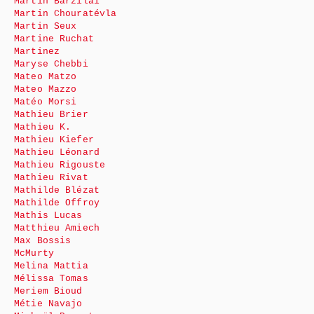
Martin Barzilai
Martin Chouratévla
Martin Seux
Martine Ruchat
Martinez
Maryse Chebbi
Mateo Matzo
Mateo Mazzo
Matéo Morsi
Mathieu Brier
Mathieu K.
Mathieu Kiefer
Mathieu Léonard
Mathieu Rigouste
Mathieu Rivat
Mathilde Blézat
Mathilde Offroy
Mathis Lucas
Matthieu Amiech
Max Bossis
McMurty
Melina Mattia
Mélissa Tomas
Meriem Bioud
Métie Navajo