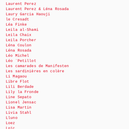
Laurent Perez
Laurent Perez & Léna Rosada
Laury Garcia Haouji
le Cresadt
Léa Finke
Leila al-Shami
Leila Chaix
Leila Porcher
Léna Coulon
Léna Rosada
Léo Michel
Léo ¨Petillot
Les camarades de Manifesten
Les sardinières en colère
Li Magaou
Libre Flot
Lili Berdade
Lily la Fronde
Line Sepato
Lionel Jensac
Lisa Martin
Livia Stahl
Lluno
Loez
Loïc