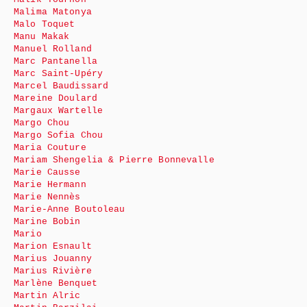
Malima Matonya
Malo Toquet
Manu Makak
Manuel Rolland
Marc Pantanella
Marc Saint-Upéry
Marcel Baudissard
Mareine Doulard
Margaux Wartelle
Margo Chou
Margo Sofia Chou
Maria Couture
Mariam Shengelia & Pierre Bonnevalle
Marie Causse
Marie Hermann
Marie Nennès
Marie-Anne Boutoleau
Marine Bobin
Mario
Marion Esnault
Marius Jouanny
Marius Rivière
Marlène Benquet
Martin Alric