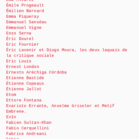
Émile Progeault
Émilien Bernard
Emma Piqueray
Emmanuel Sanséau
Emmanuel Vigne
Enzo Serna
Éric Dourel
Eric Fournier
Éric Lavenir et Diogo Moura, les deux laquais de
la critique sociale
Eric Louis
Ernest London
Ernesto Aréchiga Córdoba
Etienne Bastide
Étienne Copeaux
Étienne Jallot
Etom
Ettore Fontana
Evaristo Errante, Anselme Grisoler et Metif
Embrene.
Evîn
Fabien Sultan-Khan
Fabio Cerquellini
Fabrice Andreani