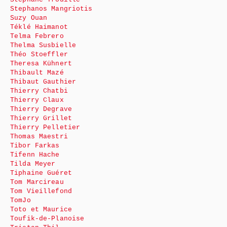
Stephanos Mangriotis
Suzy Ouan
Téklé Haimanot
Telma Febrero
Thelma Susbielle
Théo Stoeffler
Theresa Kühnert
Thibault Mazé
Thibaut Gauthier
Thierry Chatbi
Thierry Claux
Thierry Degrave
Thierry Grillet
Thierry Pelletier
Thomas Maestri
Tibor Farkas
Tifenn Hache
Tilda Meyer
Tiphaine Guéret
Tom Marcireau
Tom Vieillefond
TomJo
Toto et Maurice
Toufik-de-Planoise