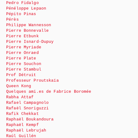
Pedro Fidalgo
Pénéloppe Lepaon
Pépito Pinas
Pérès
Philippe Wannesson
Pierre Bonnevalle
Pierre Etbunk
Pierre Isnard-Dupuy
Pierre Myriade
Pierre Onraed
Pierre Plate
Pierre Souchon
Pierre Stambul
Prof Détruit
Professeur Proutskaïa
Queen Kong
Quelques ami.es de Fabrice Boromée
Rabha Attaf
Rafael Campagnolo
Rafaël Snoriguzzi
Rafik Chekkat
Raphaël Boukandoura
Raphaël Kempf
Raphaël Lebrujah
Raúl Guillén