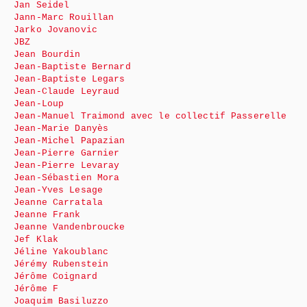
Jan Seidel
Jann-Marc Rouillan
Jarko Jovanovic
JBZ
Jean Bourdin
Jean-Baptiste Bernard
Jean-Baptiste Legars
Jean-Claude Leyraud
Jean-Loup
Jean-Manuel Traimond avec le collectif Passerelle
Jean-Marie Danyès
Jean-Michel Papazian
Jean-Pierre Garnier
Jean-Pierre Levaray
Jean-Sébastien Mora
Jean-Yves Lesage
Jeanne Carratala
Jeanne Frank
Jeanne Vandenbroucke
Jef Klak
Jéline Yakoublanc
Jérémy Rubenstein
Jérôme Coignard
Jérôme F
Joaquim Basiluzzo