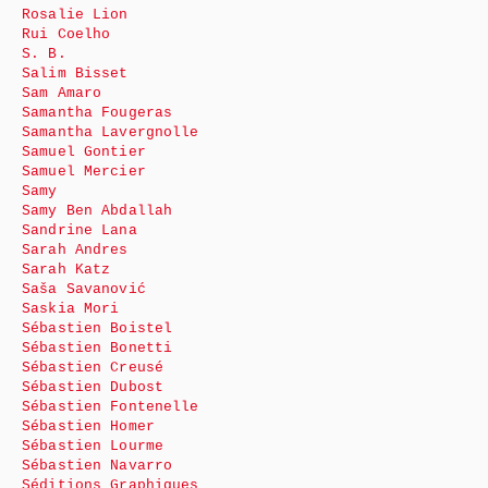
Rosalie Lion
Rui Coelho
S. B.
Salim Bisset
Sam Amaro
Samantha Fougeras
Samantha Lavergnolle
Samuel Gontier
Samuel Mercier
Samy
Samy Ben Abdallah
Sandrine Lana
Sarah Andres
Sarah Katz
Saša Savanović
Saskia Mori
Sébastien Boistel
Sébastien Bonetti
Sébastien Creusé
Sébastien Dubost
Sébastien Fontenelle
Sébastien Homer
Sébastien Lourme
Sébastien Navarro
Séditions Graphiques