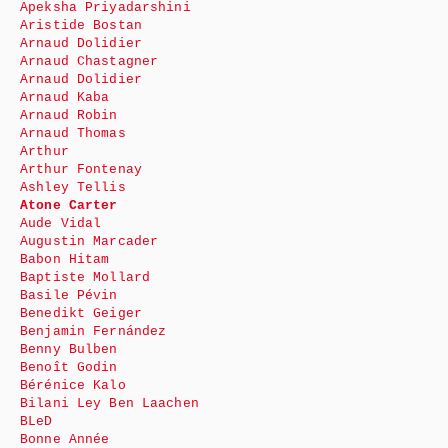
Apeksha Priyadarshini
Aristide Bostan
Arnaud Dolidier
Arnaud Chastagner
Arnaud Dolidier
Arnaud Kaba
Arnaud Robin
Arnaud Thomas
Arthur
Arthur Fontenay
Ashley Tellis
Atone Carter
Aude Vidal
Augustin Marcader
Babon Hitam
Baptiste Mollard
Basile Pévin
Benedikt Geiger
Benjamin Fernández
Benny Bulben
Benoît Godin
Bérénice Kalo
Bilani Ley Ben Laachen
BLeD
Bonne Année