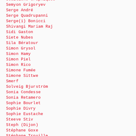
Semyon Grigoryev
Serge André
Serge Quadrupanni
Serge(ï) Bonicci
Shivangi Mariam Raj
Sidi Gaston
Siete Nubes
Sila Bératour
Simon Grysol
Simon Hamy
Simon Piel
Simon Rico
Simone Fumée
Simone Sittwe
Smerf
Solveig Bjurström
Sonia Condesse
Sonia Retamero
Sophie Bourlet
Sophie Divry
Sophie Eustache
Steeve Stiv
Steph (Dijon)
Stéphane Goxe
Stéphane Trouille