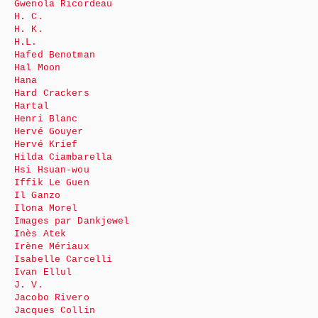
Gwenola Ricordeau
H. C.
H. K.
H.L.
Hafed Benotman
Hal Moon
Hana
Hard Crackers
Hartal
Henri Blanc
Hervé Gouyer
Hervé Krief
Hilda Ciambarella
Hsi Hsuan-wou
Iffik Le Guen
Il Ganzo
Ilona Morel
Images par Dankjewel
Inès Atek
Irène Mériaux
Isabelle Carcelli
Ivan Ellul
J. V.
Jacobo Rivero
Jacques Collin