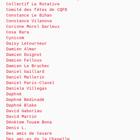
Collectif La Rotative
Comité des fêtes de CQFD
Constance Le Bihan
Constance Vilanova
Corinne Morel Darleux
Cosa Rara
Cynicom
Daisy Letourneur
Damien Almar
Damien Doignot
Damien Fellous
Damien Le Bruchec
Daniel Gaillard
Daniel Mallerin
Daniel Paris-Clavel
Daniela Villegas
Daphné
Daphné Bédinadé
Daphné Blake
David Gaboriau
David Martin
Dénètem Touam Bona
Denis L.
Des amis de Cesare
Des ami·es de la Chapelle