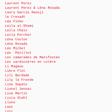
Laurent Perez
Laurent Perez & Léna Rosada
Laury Garcia Haouji
le Cresadt
Léa Finke
Leila al-Shami
Leila Chaix
Leila Porcher
Léna Coulon
Léna Rosada
Léo Michel
Léo ¨Petillot
Les camarades de Manifesten
Les sardinières en colère
Li Magaou
Libre Flot
Lili Berdade
Lily la Fronde
Line Sepato
Lionel Jensac
Lisa Martin
Livia Stahl
Lluno
Loez
Loïc