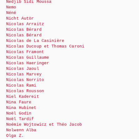
Nedjib Sidi Moussa
Nemo
Néné
Nicht Autör
Nicolas Arraitz
Nicolas Bérard
Nicolas Bérard
Nicolas de La Casinière
Nicolas Ducoup et Thomas Caroni
Nicolas Framont
Nicolas Guillaume
Nicolas Haeringer
Nicolas Jaoul
Nicolas Marvey
Nicolas Norrito
Nicolas Rami
Nicolas Rousson
Niel Kadereit
Nina Faure
Nina Hubinet
Noël Godin
Noël Tardif
Noémie Wojtowicz et Théo Jacob
Nolwenn Alba
Olga Z.