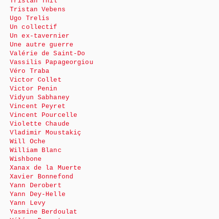
Tristan Thil
Tristan Vebens
Ugo Trelis
Un collectif
Un ex-tavernier
Une autre guerre
Valérie de Saint-Do
Vassilis Papageorgiou
Véro Traba
Victor Collet
Victor Penin
Vidyun Sabhaney
Vincent Peyret
Vincent Pourcelle
Violette Chaude
Vladimir Moustakiç
Will Oche
William Blanc
Wishbone
Xanax de la Muerte
Xavier Bonnefond
Yann Derobert
Yann Dey-Helle
Yann Levy
Yasmine Berdoulat