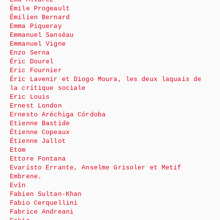
Émile Progeault
Émilien Bernard
Emma Piqueray
Emmanuel Sanséau
Emmanuel Vigne
Enzo Serna
Éric Dourel
Eric Fournier
Éric Lavenir et Diogo Moura, les deux laquais de
la critique sociale
Eric Louis
Ernest London
Ernesto Aréchiga Córdoba
Etienne Bastide
Étienne Copeaux
Étienne Jallot
Etom
Ettore Fontana
Evaristo Errante, Anselme Grisoler et Metif
Embrene.
Evîn
Fabien Sultan-Khan
Fabio Cerquellini
Fabrice Andreani