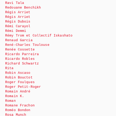
Ravi Tala
Redouane Benchikh
Régis Arriet
Régis Arriet
Régis Dubois
Rémi Carayol
Rémi Demmi
Rémy Trom et Collectif Iskashato
Renaud Garcia
René-Charles Toulouse
Renée Cossette
Ricardo Parreira
Ricardo Robles
Richard Schwartz
Rita
Robin Ascaso
Robin Bouctot
Roger Foulques
Roger Petit-Roger
Romain André
Romain K.
Roman
Romane Frachon
Roméo Bondon
Rosa Munch