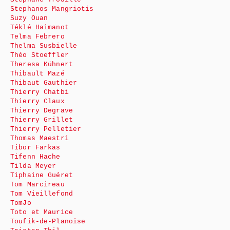
Stephanos Mangriotis
Suzy Ouan
Téklé Haimanot
Telma Febrero
Thelma Susbielle
Théo Stoeffler
Theresa Kühnert
Thibault Mazé
Thibaut Gauthier
Thierry Chatbi
Thierry Claux
Thierry Degrave
Thierry Grillet
Thierry Pelletier
Thomas Maestri
Tibor Farkas
Tifenn Hache
Tilda Meyer
Tiphaine Guéret
Tom Marcireau
Tom Vieillefond
TomJo
Toto et Maurice
Toufik-de-Planoise