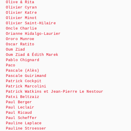
Olive & Rita
Olivier Cyran
Olivier Katre
Olivier Minot
Olivier Saint-Hilaire
Oncle Charlie
Orianne Hidalgo-Laurier
Ororo Munroe
Oscar Ratito
Oum Ziad
Oum Ziad & Édith Marek
Pablo Chignard
Paco
Pascale (Alès)
Pascale Guirimand
Patrick Cockpit
Patrick Marcolini
Patrick Watkins et Jean-Pierre Le Nestour
Patxi Beltzaiz
Paul Berger
Paul Leclair
Paul Ricaud
Paul Scheffer
Pauline Laplace
Pauline Stroesser