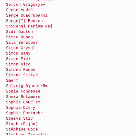
Semyon Grigoryev
Serge André
Serge Quadrupanni
Serge(ï) Bonicci
Shivangi Mariam Raj
Sidi Gaston
Siete Nubes
Sila Bératour
Simon Grysol
Simon Hamy
Simon Piel
Simon Rico
Simone Fumée
Simone Sittwe
Smerf
Solveig Bjurström
Sonia Condesse
Sonia Retamero
Sophie Bourlet
Sophie Divry
Sophie Eustache
Steeve Stiv
Steph (Dijon)
Stéphane Goxe
Stéphane Trouille