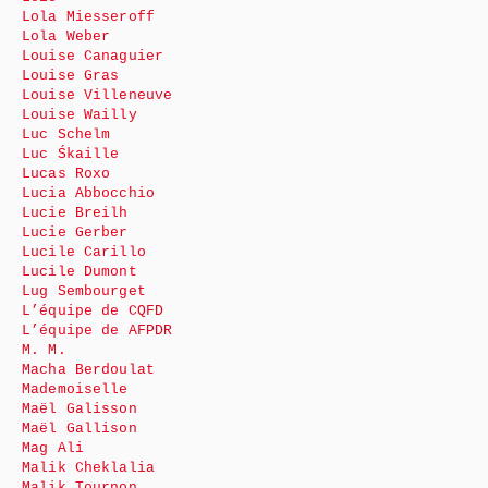
Lola Miesseroff
Lola Weber
Louise Canaguier
Louise Gras
Louise Villeneuve
Louise Wailly
Luc Schelm
Luc Śkaille
Lucas Roxo
Lucia Abbocchio
Lucie Breilh
Lucie Gerber
Lucile Carillo
Lucile Dumont
Lug Sembourget
L’équipe de CQFD
L’équipe de AFPDR
M. M.
Macha Berdoulat
Mademoiselle
Maël Galisson
Maël Gallison
Mag Ali
Malik Cheklalia
Malik Tournon