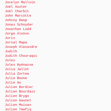
Jocelyn Malloin
Joël Auster
Joël Charbit
John Marcotte
Johnny Deep
Jonas Schnyder
Jonathan Ludd
Jorge Alonso
Joris
Jornal Mapa
Joseph Alexandre
Judith
Judith Chouraqui
Jules
Jules Hyénasse
Julia Jallot
Julia Zortea
Julie Boone
Julie Go
Julien Bordier
Julien Bourdais
Julien Brygo
Julien Gaunet
Julien Moisan
Julien Tewfiq