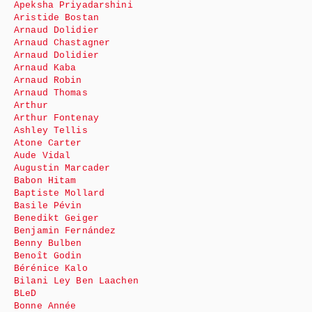
Apeksha Priyadarshini
Aristide Bostan
Arnaud Dolidier
Arnaud Chastagner
Arnaud Dolidier
Arnaud Kaba
Arnaud Robin
Arnaud Thomas
Arthur
Arthur Fontenay
Ashley Tellis
Atone Carter
Aude Vidal
Augustin Marcader
Babon Hitam
Baptiste Mollard
Basile Pévin
Benedikt Geiger
Benjamin Fernández
Benny Bulben
Benoît Godin
Bérénice Kalo
Bilani Ley Ben Laachen
BLeD
Bonne Année