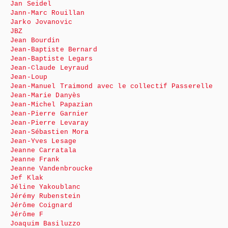
Jan Seidel
Jann-Marc Rouillan
Jarko Jovanovic
JBZ
Jean Bourdin
Jean-Baptiste Bernard
Jean-Baptiste Legars
Jean-Claude Leyraud
Jean-Loup
Jean-Manuel Traimond avec le collectif Passerelle
Jean-Marie Danyès
Jean-Michel Papazian
Jean-Pierre Garnier
Jean-Pierre Levaray
Jean-Sébastien Mora
Jean-Yves Lesage
Jeanne Carratala
Jeanne Frank
Jeanne Vandenbroucke
Jef Klak
Jéline Yakoublanc
Jérémy Rubenstein
Jérôme Coignard
Jérôme F
Joaquim Basiluzzo