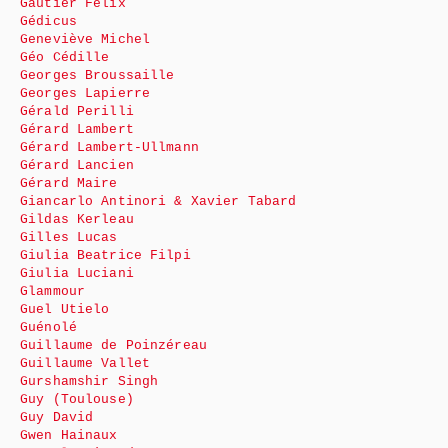
Gautier Félix
Gédicus
Geneviève Michel
Géo Cédille
Georges Broussaille
Georges Lapierre
Gérald Perilli
Gérard Lambert
Gérard Lambert-Ullmann
Gérard Lancien
Gérard Maire
Giancarlo Antinori & Xavier Tabard
Gildas Kerleau
Gilles Lucas
Giulia Beatrice Filpi
Giulia Luciani
Glammour
Guel Utielo
Guénolé
Guillaume de Poinzéreau
Guillaume Vallet
Gurshamshir Singh
Guy (Toulouse)
Guy David
Gwen Hainaux