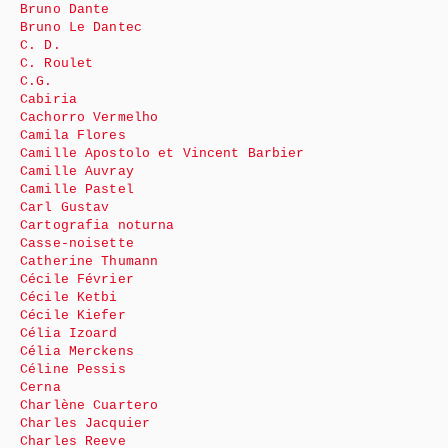
Bruno Dante
Bruno Le Dantec
C. D.
C. Roulet
C.G.
Cabiria
Cachorro Vermelho
Camila Flores
Camille Apostolo et Vincent Barbier
Camille Auvray
Camille Pastel
Carl Gustav
Cartografia noturna
Casse-noisette
Catherine Thumann
Cécile Février
Cécile Ketbi
Cécile Kiefer
Célia Izoard
Célia Merckens
Céline Pessis
Cerna
Charlène Cuartero
Charles Jacquier
Charles Reeve