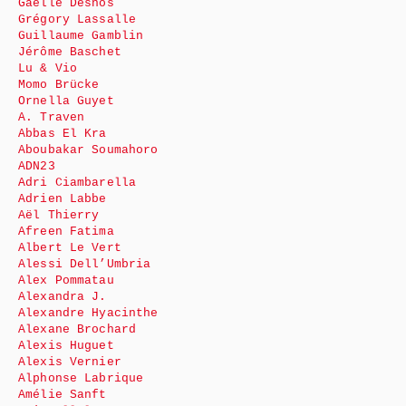
Gaëlle Desnos
Grégory Lassalle
Guillaume Gamblin
Jérôme Baschet
Lu & Vio
Momo Brücke
Ornella Guyet
A. Traven
Abbas El Kra
Aboubakar Soumahoro
ADN23
Adri Ciambarella
Adrien Labbe
Aël Thierry
Afreen Fatima
Albert Le Vert
Alessi Dell’Umbria
Alex Pommatau
Alexandra J.
Alexandre Hyacinthe
Alexane Brochard
Alexis Huguet
Alexis Vernier
Alphonse Labrique
Amélie Sanft