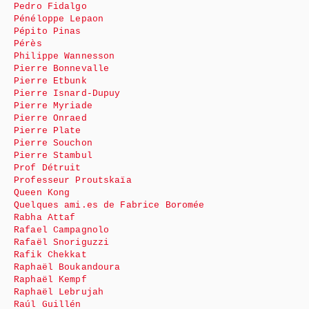
Pedro Fidalgo
Pénéloppe Lepaon
Pépito Pinas
Pérès
Philippe Wannesson
Pierre Bonnevalle
Pierre Etbunk
Pierre Isnard-Dupuy
Pierre Myriade
Pierre Onraed
Pierre Plate
Pierre Souchon
Pierre Stambul
Prof Détruit
Professeur Proutskaïa
Queen Kong
Quelques ami.es de Fabrice Boromée
Rabha Attaf
Rafael Campagnolo
Rafaël Snoriguzzi
Rafik Chekkat
Raphaël Boukandoura
Raphaël Kempf
Raphaël Lebrujah
Raúl Guillén