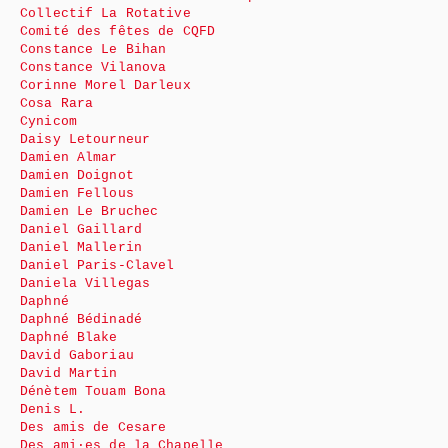
Collectif La Rotative
Comité des fêtes de CQFD
Constance Le Bihan
Constance Vilanova
Corinne Morel Darleux
Cosa Rara
Cynicom
Daisy Letourneur
Damien Almar
Damien Doignot
Damien Fellous
Damien Le Bruchec
Daniel Gaillard
Daniel Mallerin
Daniel Paris-Clavel
Daniela Villegas
Daphné
Daphné Bédinadé
Daphné Blake
David Gaboriau
David Martin
Dénètem Touam Bona
Denis L.
Des amis de Cesare
Des ami·es de la Chapelle