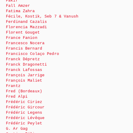
Fakir
Fall Amzer
Fatima Zahra
Fécile, Kostik, Seb 7 & Vanush
Ferdinand Cazalis
Florencia Mazzadi
Florent Gouget
France Fanion
Francesco Nocera
Francis Bernard
Francisco Colaço Pedro
Franck Dépretz
Franck Dragonetti
Franck Lafossas
François Jarrige
François Maliet
Frantz
Fred (Bordeaux)
Fred Alpi
Frédéric Ciriez
Frédéric Gircour
Frédéric Legens
Frédéric Lévêque
Frédéric Peylet
G. Ar Gag