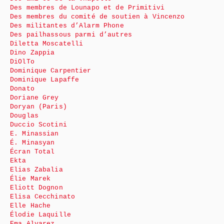
Des membres de Lounapo et de Primitivi
Des membres du comité de soutien à Vincenzo
Des militantes d’Alarm Phone
Des pailhassous parmi d’autres
Diletta Moscatelli
Dino Zappia
DiOlTo
Dominique Carpentier
Dominique Lapaffe
Donato
Doriane Grey
Doryan (Paris)
Douglas
Duccio Scotini
E. Minassian
É. Minasyan
Écran Total
Ekta
Elias Zabalia
Élie Marek
Eliott Dognon
Elisa Cecchinato
Elle Hache
Élodie Laquille
Ema Alvarez