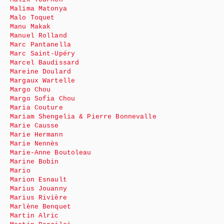
Malima Matonya
Malo Toquet
Manu Makak
Manuel Rolland
Marc Pantanella
Marc Saint-Upéry
Marcel Baudissard
Mareine Doulard
Margaux Wartelle
Margo Chou
Margo Sofia Chou
Maria Couture
Mariam Shengelia & Pierre Bonnevalle
Marie Causse
Marie Hermann
Marie Nennès
Marie-Anne Boutoleau
Marine Bobin
Mario
Marion Esnault
Marius Jouanny
Marius Rivière
Marlène Benquet
Martin Alric