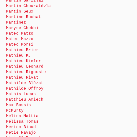
Martin Barzilai
Martin Chouratévla
Martin Seux
Martine Ruchat
Martinez
Maryse Chebbi
Mateo Matzo
Mateo Mazzo
Matéo Morsi
Mathieu Brier
Mathieu K.
Mathieu Kiefer
Mathieu Léonard
Mathieu Rigouste
Mathieu Rivat
Mathilde Blézat
Mathilde Offroy
Mathis Lucas
Matthieu Amiech
Max Bossis
McMurty
Melina Mattia
Mélissa Tomas
Meriem Bioud
Métie Navajo