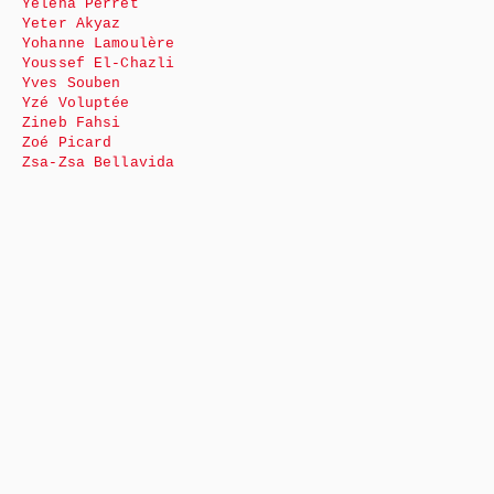
Yéléna Perret
Yeter Akyaz
Yohanne Lamoulère
Youssef El-Chazli
Yves Souben
Yzé Voluptée
Zineb Fahsi
Zoé Picard
Zsa-Zsa Bellavida