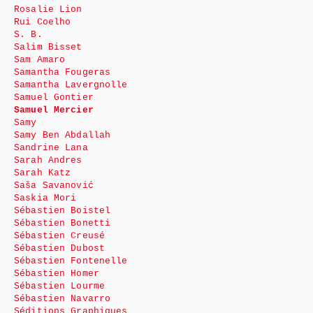
Rosalie Lion
Rui Coelho
S. B.
Salim Bisset
Sam Amaro
Samantha Fougeras
Samantha Lavergnolle
Samuel Gontier
Samuel Mercier
Samy
Samy Ben Abdallah
Sandrine Lana
Sarah Andres
Sarah Katz
Saša Savanović
Saskia Mori
Sébastien Boistel
Sébastien Bonetti
Sébastien Creusé
Sébastien Dubost
Sébastien Fontenelle
Sébastien Homer
Sébastien Lourme
Sébastien Navarro
Séditions Graphiques