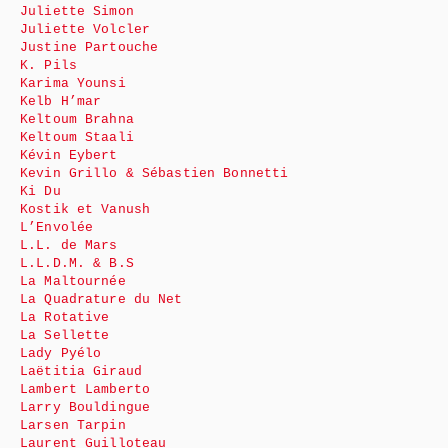
Juliette Simon
Juliette Volcler
Justine Partouche
K. Pils
Karima Younsi
Kelb H’mar
Keltoum Brahna
Keltoum Staali
Kévin Eybert
Kevin Grillo & Sébastien Bonnetti
Ki Du
Kostik et Vanush
L’Envolée
L.L. de Mars
L.L.D.M. & B.S
La Maltournée
La Quadrature du Net
La Rotative
La Sellette
Lady Pyélo
Laëtitia Giraud
Lambert Lamberto
Larry Bouldingue
Larsen Tarpin
Laurent Guilloteau