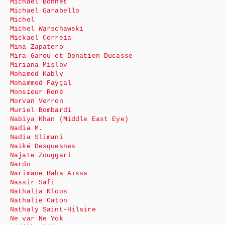
Michaël Bonnet
Michael Garabello
Michel
Michel Warschawski
Mickael Correia
Mina Zapatero
Mira Garou et Donatien Ducasse
Miriana Mislov
Mohamed Kably
Mohammed Fayçal
Monsieur René
Morvan Verron
Muriel Bombardi
Nabiya Khan (Middle East Eye)
Nadia M.
Nadia Slimani
Naïké Desquesnes
Najate Zouggari
Nardo
Narimane Baba Aïssa
Nassir Safi
Nathalia Kloos
Nathalie Caton
Nathaly Saint-Hilaire
Ne var Ne Yok