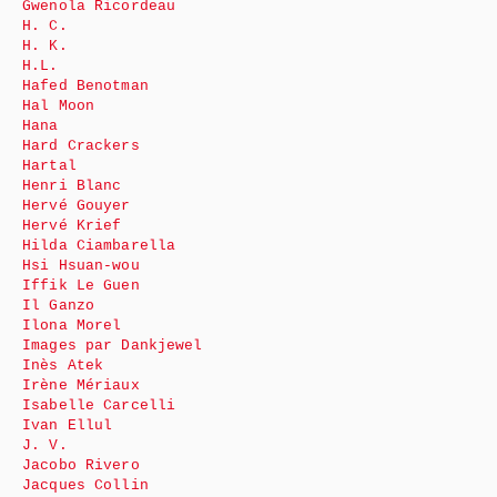
Gwenola Ricordeau
H. C.
H. K.
H.L.
Hafed Benotman
Hal Moon
Hana
Hard Crackers
Hartal
Henri Blanc
Hervé Gouyer
Hervé Krief
Hilda Ciambarella
Hsi Hsuan-wou
Iffik Le Guen
Il Ganzo
Ilona Morel
Images par Dankjewel
Inès Atek
Irène Mériaux
Isabelle Carcelli
Ivan Ellul
J. V.
Jacobo Rivero
Jacques Collin