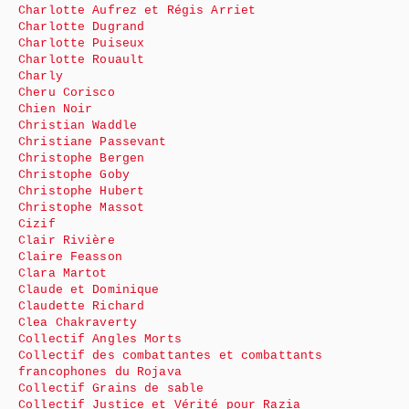
Charlotte Aufrez et Régis Arriet
Charlotte Dugrand
Charlotte Puiseux
Charlotte Rouault
Charly
Cheru Corisco
Chien Noir
Christian Waddle
Christiane Passevant
Christophe Bergen
Christophe Goby
Christophe Hubert
Christophe Massot
Cizif
Clair Rivière
Claire Feasson
Clara Martot
Claude et Dominique
Claudette Richard
Clea Chakraverty
Collectif Angles Morts
Collectif des combattantes et combattants
francophones du Rojava
Collectif Grains de sable
Collectif Justice et Vérité pour Razia