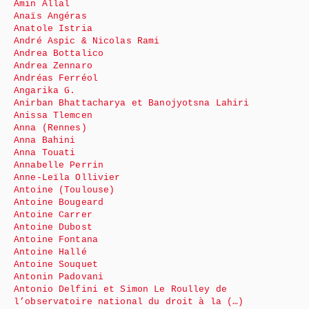
Amin Allal
Anaïs Angéras
Anatole Istria
André Aspic & Nicolas Rami
Andrea Bottalico
Andrea Zennaro
Andréas Ferréol
Angarika G.
Anirban Bhattacharya et Banojyotsna Lahiri
Anissa Tlemcen
Anna (Rennes)
Anna Bahini
Anna Touati
Annabelle Perrin
Anne-Leïla Ollivier
Antoine (Toulouse)
Antoine Bougeard
Antoine Carrer
Antoine Dubost
Antoine Fontana
Antoine Hallé
Antoine Souquet
Antonin Padovani
Antonio Delfini et Simon Le Roulley de
l’observatoire national du droit à la (…)