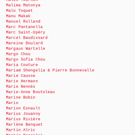
Malima Matonya
Malo Toquet
Manu Makak
Manuel Rolland
Marc Pantanella
Marc Saint-Upéry
Marcel Baudissard
Mareine Doulard
Margaux Wartelle
Margo Chou
Margo Sofia Chou
Maria Couture
Mariam Shengelia & Pierre Bonnevalle
Marie Causse
Marie Hermann
Marie Nennès
Marie-Anne Boutoleau
Marine Bobin
Mario
Marion Esnault
Marius Jouanny
Marius Rivière
Marlène Benquet
Martin Alric