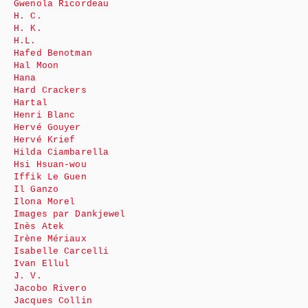
Gwenola Ricordeau
H. C.
H. K.
H.L.
Hafed Benotman
Hal Moon
Hana
Hard Crackers
Hartal
Henri Blanc
Hervé Gouyer
Hervé Krief
Hilda Ciambarella
Hsi Hsuan-wou
Iffik Le Guen
Il Ganzo
Ilona Morel
Images par Dankjewel
Inès Atek
Irène Mériaux
Isabelle Carcelli
Ivan Ellul
J. V.
Jacobo Rivero
Jacques Collin