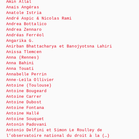
Amin Allal
Anaïs Angéras
Anatole Istria
André Aspic & Nicolas Rami
Andrea Bottalico
Andrea Zennaro
Andréas Ferréol
Angarika G.
Anirban Bhattacharya et Banojyotsna Lahiri
Anissa Tlemcen
Anna (Rennes)
Anna Bahini
Anna Touati
Annabelle Perrin
Anne-Leïla Ollivier
Antoine (Toulouse)
Antoine Bougeard
Antoine Carrer
Antoine Dubost
Antoine Fontana
Antoine Hallé
Antoine Souquet
Antonin Padovani
Antonio Delfini et Simon Le Roulley de
l’observatoire national du droit à la (…)