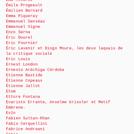
Émile Progeault
Émilien Bernard
Emma Piqueray
Emmanuel Sanséau
Emmanuel Vigne
Enzo Serna
Éric Dourel
Eric Fournier
Éric Lavenir et Diogo Moura, les deux laquais de
la critique sociale
Eric Louis
Ernest London
Ernesto Aréchiga Córdoba
Etienne Bastide
Étienne Copeaux
Étienne Jallot
Etom
Ettore Fontana
Evaristo Errante, Anselme Grisoler et Metif
Embrene.
Evîn
Fabien Sultan-Khan
Fabio Cerquellini
Fabrice Andreani