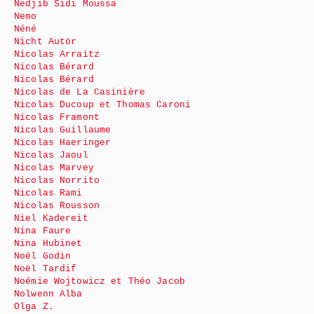
Nedjib Sidi Moussa
Nemo
Néné
Nicht Autör
Nicolas Arraitz
Nicolas Bérard
Nicolas Bérard
Nicolas de La Casinière
Nicolas Ducoup et Thomas Caroni
Nicolas Framont
Nicolas Guillaume
Nicolas Haeringer
Nicolas Jaoul
Nicolas Marvey
Nicolas Norrito
Nicolas Rami
Nicolas Rousson
Niel Kadereit
Nina Faure
Nina Hubinet
Noël Godin
Noël Tardif
Noémie Wojtowicz et Théo Jacob
Nolwenn Alba
Olga Z.