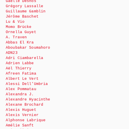
Gaëlle Desnos
Grégory Lassalle
Guillaume Gamblin
Jérôme Baschet
Lu & Vio
Momo Brücke
Ornella Guyet
A. Traven
Abbas El Kra
Aboubakar Soumahoro
ADN23
Adri Ciambarella
Adrien Labbe
Aël Thierry
Afreen Fatima
Albert Le Vert
Alessi Dell’Umbria
Alex Pommatau
Alexandra J.
Alexandre Hyacinthe
Alexane Brochard
Alexis Huguet
Alexis Vernier
Alphonse Labrique
Amélie Sanft