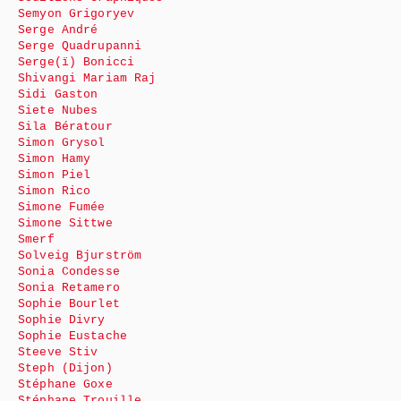
Semyon Grigoryev
Serge André
Serge Quadrupanni
Serge(ï) Bonicci
Shivangi Mariam Raj
Sidi Gaston
Siete Nubes
Sila Bératour
Simon Grysol
Simon Hamy
Simon Piel
Simon Rico
Simone Fumée
Simone Sittwe
Smerf
Solveig Bjurström
Sonia Condesse
Sonia Retamero
Sophie Bourlet
Sophie Divry
Sophie Eustache
Steeve Stiv
Steph (Dijon)
Stéphane Goxe
Stéphane Trouille