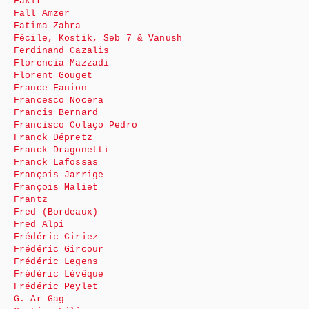
Fakir
Fall Amzer
Fatima Zahra
Fécile, Kostik, Seb 7 & Vanush
Ferdinand Cazalis
Florencia Mazzadi
Florent Gouget
France Fanion
Francesco Nocera
Francis Bernard
Francisco Colaço Pedro
Franck Dépretz
Franck Dragonetti
Franck Lafossas
François Jarrige
François Maliet
Frantz
Fred (Bordeaux)
Fred Alpi
Frédéric Ciriez
Frédéric Gircour
Frédéric Legens
Frédéric Lévêque
Frédéric Peylet
G. Ar Gag