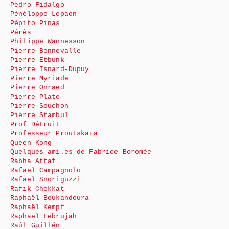
Pedro Fidalgo
Pénéloppe Lepaon
Pépito Pinas
Pérès
Philippe Wannesson
Pierre Bonnevalle
Pierre Etbunk
Pierre Isnard-Dupuy
Pierre Myriade
Pierre Onraed
Pierre Plate
Pierre Souchon
Pierre Stambul
Prof Détruit
Professeur Proutskaïa
Queen Kong
Quelques ami.es de Fabrice Boromée
Rabha Attaf
Rafael Campagnolo
Rafaël Snoriguzzi
Rafik Chekkat
Raphaël Boukandoura
Raphaël Kempf
Raphaël Lebrujah
Raúl Guillén