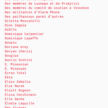
Des membres de Lounapo et de Primitivi
Des membres du comité de soutien à Vincenzo
Des militantes d’Alarm Phone
Des pailhassous parmi d’autres
Diletta Moscatelli
Dino Zappia
DiOlTo
Dominique Carpentier
Dominique Lapaffe
Donato
Doriane Grey
Doryan (Paris)
Douglas
Duccio Scotini
E. Minassian
É. Minasyan
Écran Total
Ekta
Elias Zabalia
Élie Marek
Eliott Dognon
Elisa Cecchinato
Elle Hache
Élodie Laquille
Ema Alvarez