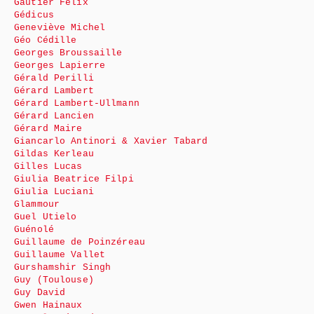
Gautier Félix
Gédicus
Geneviève Michel
Géo Cédille
Georges Broussaille
Georges Lapierre
Gérald Perilli
Gérard Lambert
Gérard Lambert-Ullmann
Gérard Lancien
Gérard Maire
Giancarlo Antinori & Xavier Tabard
Gildas Kerleau
Gilles Lucas
Giulia Beatrice Filpi
Giulia Luciani
Glammour
Guel Utielo
Guénolé
Guillaume de Poinzéreau
Guillaume Vallet
Gurshamshir Singh
Guy (Toulouse)
Guy David
Gwen Hainaux