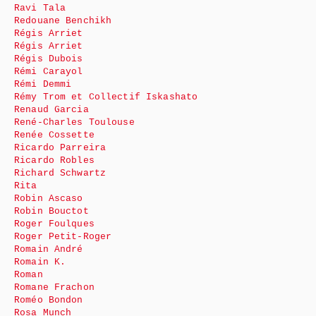
Ravi Tala
Redouane Benchikh
Régis Arriet
Régis Arriet
Régis Dubois
Rémi Carayol
Rémi Demmi
Rémy Trom et Collectif Iskashato
Renaud Garcia
René-Charles Toulouse
Renée Cossette
Ricardo Parreira
Ricardo Robles
Richard Schwartz
Rita
Robin Ascaso
Robin Bouctot
Roger Foulques
Roger Petit-Roger
Romain André
Romain K.
Roman
Romane Frachon
Roméo Bondon
Rosa Munch