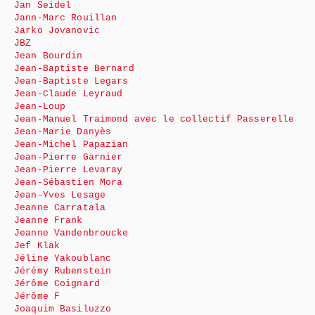
Jan Seidel
Jann-Marc Rouillan
Jarko Jovanovic
JBZ
Jean Bourdin
Jean-Baptiste Bernard
Jean-Baptiste Legars
Jean-Claude Leyraud
Jean-Loup
Jean-Manuel Traimond avec le collectif Passerelle
Jean-Marie Danyès
Jean-Michel Papazian
Jean-Pierre Garnier
Jean-Pierre Levaray
Jean-Sébastien Mora
Jean-Yves Lesage
Jeanne Carratala
Jeanne Frank
Jeanne Vandenbroucke
Jef Klak
Jéline Yakoublanc
Jérémy Rubenstein
Jérôme Coignard
Jérôme F
Joaquim Basiluzzo