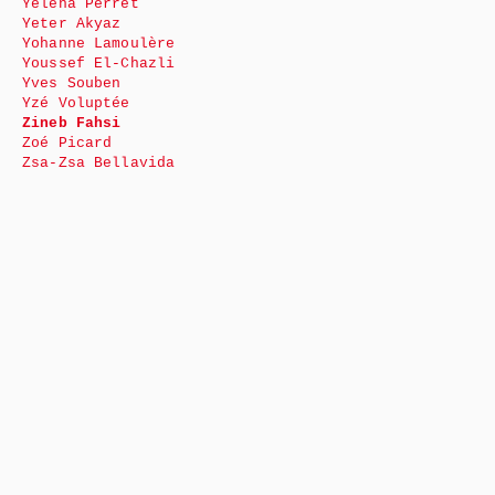
Yéléna Perret
Yeter Akyaz
Yohanne Lamoulère
Youssef El-Chazli
Yves Souben
Yzé Voluptée
Zineb Fahsi
Zoé Picard
Zsa-Zsa Bellavida