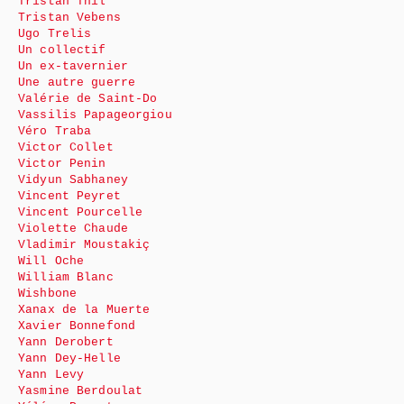
Tristan Thil
Tristan Vebens
Ugo Trelis
Un collectif
Un ex-tavernier
Une autre guerre
Valérie de Saint-Do
Vassilis Papageorgiou
Véro Traba
Victor Collet
Victor Penin
Vidyun Sabhaney
Vincent Peyret
Vincent Pourcelle
Violette Chaude
Vladimir Moustakiç
Will Oche
William Blanc
Wishbone
Xanax de la Muerte
Xavier Bonnefond
Yann Derobert
Yann Dey-Helle
Yann Levy
Yasmine Berdoulat