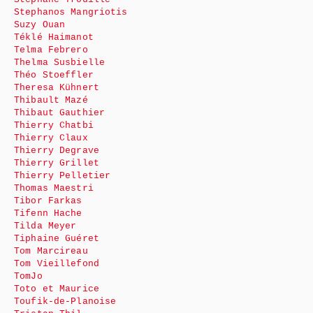
Stephanos Mangriotis
Suzy Ouan
Téklé Haimanot
Telma Febrero
Thelma Susbielle
Théo Stoeffler
Theresa Kühnert
Thibault Mazé
Thibaut Gauthier
Thierry Chatbi
Thierry Claux
Thierry Degrave
Thierry Grillet
Thierry Pelletier
Thomas Maestri
Tibor Farkas
Tifenn Hache
Tilda Meyer
Tiphaine Guéret
Tom Marcireau
Tom Vieillefond
TomJo
Toto et Maurice
Toufik-de-Planoise