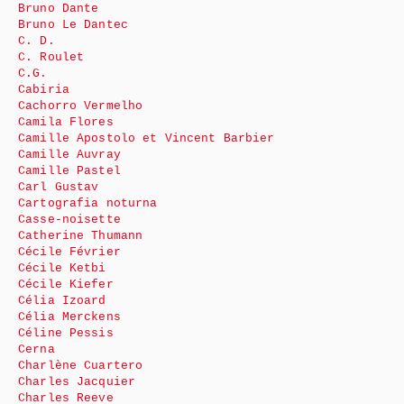
Bruno Dante
Bruno Le Dantec
C. D.
C. Roulet
C.G.
Cabiria
Cachorro Vermelho
Camila Flores
Camille Apostolo et Vincent Barbier
Camille Auvray
Camille Pastel
Carl Gustav
Cartografia noturna
Casse-noisette
Catherine Thumann
Cécile Février
Cécile Ketbi
Cécile Kiefer
Célia Izoard
Célia Merckens
Céline Pessis
Cerna
Charlène Cuartero
Charles Jacquier
Charles Reeve