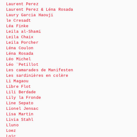
Laurent Perez
Laurent Perez & Léna Rosada
Laury Garcia Haouji
le Cresadt
Léa Finke
Leila al-Shami
Leila Chaix
Leila Porcher
Léna Coulon
Léna Rosada
Léo Michel
Léo ¨Petillot
Les camarades de Manifesten
Les sardinières en colère
Li Magaou
Libre Flot
Lili Berdade
Lily la Fronde
Line Sepato
Lionel Jensac
Lisa Martin
Livia Stahl
Lluno
Loez
Loïc