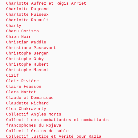
Charlotte Aufrez et Régis Arriet
Charlotte Dugrand
Charlotte Puiseux
Charlotte Rouault
Charly
Cheru Corisco
Chien Noir
Christian Waddle
Christiane Passevant
Christophe Bergen
Christophe Goby
Christophe Hubert
Christophe Massot
Cizif
Clair Rivière
Claire Feasson
Clara Martot
Claude et Dominique
Claudette Richard
Clea Chakraverty
Collectif Angles Morts
Collectif des combattantes et combattants
francophones du Rojava
Collectif Grains de sable
Collectif Justice et Vérité pour Razia