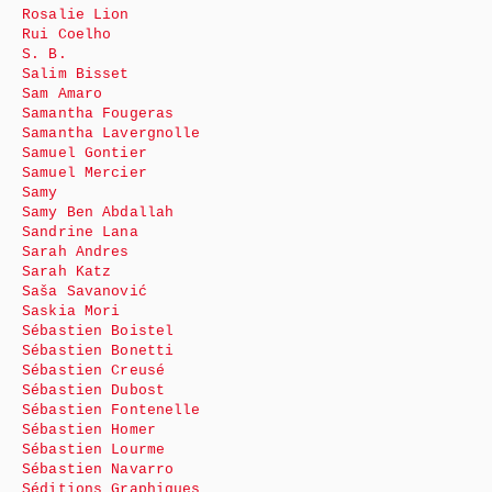
Rosalie Lion
Rui Coelho
S. B.
Salim Bisset
Sam Amaro
Samantha Fougeras
Samantha Lavergnolle
Samuel Gontier
Samuel Mercier
Samy
Samy Ben Abdallah
Sandrine Lana
Sarah Andres
Sarah Katz
Saša Savanović
Saskia Mori
Sébastien Boistel
Sébastien Bonetti
Sébastien Creusé
Sébastien Dubost
Sébastien Fontenelle
Sébastien Homer
Sébastien Lourme
Sébastien Navarro
Séditions Graphiques