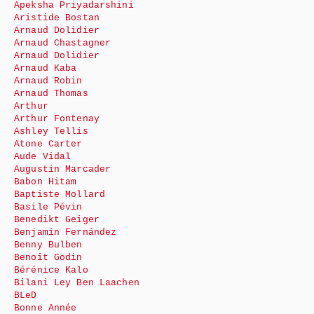
Apeksha Priyadarshini
Aristide Bostan
Arnaud Dolidier
Arnaud Chastagner
Arnaud Dolidier
Arnaud Kaba
Arnaud Robin
Arnaud Thomas
Arthur
Arthur Fontenay
Ashley Tellis
Atone Carter
Aude Vidal
Augustin Marcader
Babon Hitam
Baptiste Mollard
Basile Pévin
Benedikt Geiger
Benjamin Fernández
Benny Bulben
Benoît Godin
Bérénice Kalo
Bilani Ley Ben Laachen
BLeD
Bonne Année