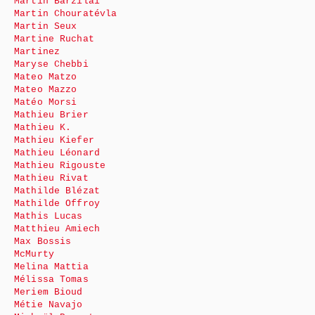
Martin Barzilai
Martin Chouratévla
Martin Seux
Martine Ruchat
Martinez
Maryse Chebbi
Mateo Matzo
Mateo Mazzo
Matéo Morsi
Mathieu Brier
Mathieu K.
Mathieu Kiefer
Mathieu Léonard
Mathieu Rigouste
Mathieu Rivat
Mathilde Blézat
Mathilde Offroy
Mathis Lucas
Matthieu Amiech
Max Bossis
McMurty
Melina Mattia
Mélissa Tomas
Meriem Bioud
Métie Navajo