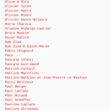
Olive & Rita
Olivier Cyran
Olivier Katre
Olivier Minot
Olivier Saint-Hilaire
Oncle Charlie
Orianne Hidalgo-Laurier
Ororo Munroe
Oscar Ratito
Oum Ziad
Oum Ziad & Édith Marek
Pablo Chignard
Paco
Pascale (Alès)
Pascale Guirimand
Patrick Cockpit
Patrick Marcolini
Patrick Watkins et Jean-Pierre Le Nestour
Patxi Beltzaiz
Paul Berger
Paul Leclair
Paul Ricaud
Paul Scheffer
Pauline Laplace
Pauline Stroesser