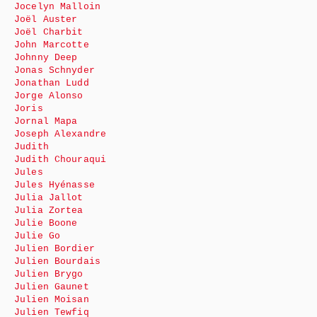
Jocelyn Malloin
Joël Auster
Joël Charbit
John Marcotte
Johnny Deep
Jonas Schnyder
Jonathan Ludd
Jorge Alonso
Joris
Jornal Mapa
Joseph Alexandre
Judith
Judith Chouraqui
Jules
Jules Hyénasse
Julia Jallot
Julia Zortea
Julie Boone
Julie Go
Julien Bordier
Julien Bourdais
Julien Brygo
Julien Gaunet
Julien Moisan
Julien Tewfiq