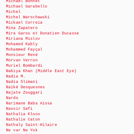
Michaël Bonnet
Michael Garabello
Michel
Michel Warschawski
Mickael Correia
Mina Zapatero
Mira Garou et Donatien Ducasse
Miriana Mislov
Mohamed Kably
Mohammed Fayçal
Monsieur René
Morvan Verron
Muriel Bombardi
Nabiya Khan (Middle East Eye)
Nadia M.
Nadia Slimani
Naïké Desquesnes
Najate Zouggari
Nardo
Narimane Baba Aïssa
Nassir Safi
Nathalia Kloos
Nathalie Caton
Nathaly Saint-Hilaire
Ne var Ne Yok