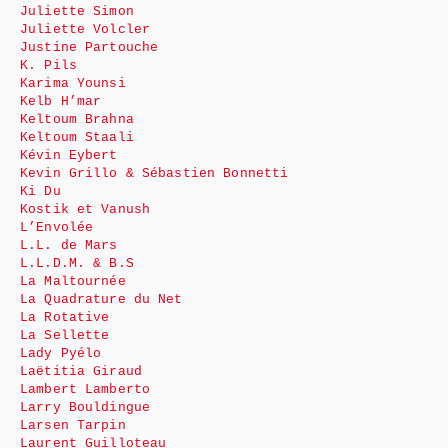
Juliette Simon
Juliette Volcler
Justine Partouche
K. Pils
Karima Younsi
Kelb H’mar
Keltoum Brahna
Keltoum Staali
Kévin Eybert
Kevin Grillo & Sébastien Bonnetti
Ki Du
Kostik et Vanush
L’Envolée
L.L. de Mars
L.L.D.M. & B.S
La Maltournée
La Quadrature du Net
La Rotative
La Sellette
Lady Pyélo
Laëtitia Giraud
Lambert Lamberto
Larry Bouldingue
Larsen Tarpin
Laurent Guilloteau