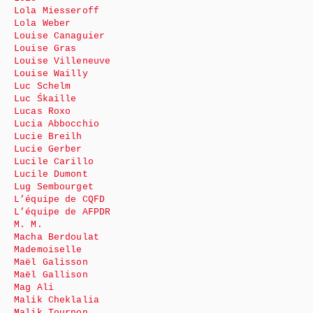
Lola Miesseroff
Lola Weber
Louise Canaguier
Louise Gras
Louise Villeneuve
Louise Wailly
Luc Schelm
Luc Śkaille
Lucas Roxo
Lucia Abbocchio
Lucie Breilh
Lucie Gerber
Lucile Carillo
Lucile Dumont
Lug Sembourget
L’équipe de CQFD
L’équipe de AFPDR
M. M.
Macha Berdoulat
Mademoiselle
Maël Galisson
Maël Gallison
Mag Ali
Malik Cheklalia
Malik Tournon