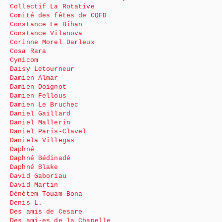
Collectif La Rotative
Comité des fêtes de CQFD
Constance Le Bihan
Constance Vilanova
Corinne Morel Darleux
Cosa Rara
Cynicom
Daisy Letourneur
Damien Almar
Damien Doignot
Damien Fellous
Damien Le Bruchec
Daniel Gaillard
Daniel Mallerin
Daniel Paris-Clavel
Daniela Villegas
Daphné
Daphné Bédinadé
Daphné Blake
David Gaboriau
David Martin
Dénètem Touam Bona
Denis L.
Des amis de Cesare
Des ami·es de la Chapelle