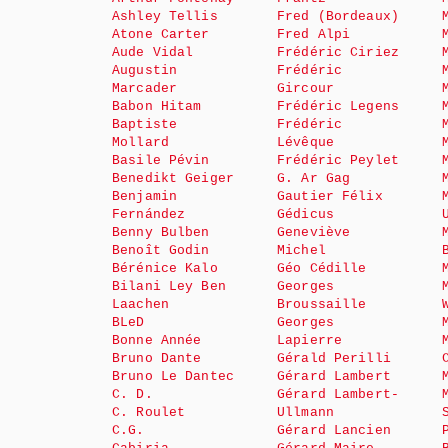
Ashley Tellis
Fred (Bordeaux)
Atone Carter
Fred Alpi
Aude Vidal
Frédéric Ciriez
Augustin
Frédéric
Marcader
Gircour
Babon Hitam
Frédéric Legens
Baptiste
Frédéric
Mollard
Lévêque
Basile Pévin
Frédéric Peylet
Benedikt Geiger
G. Ar Gag
Benjamin
Gautier Félix
Fernández
Gédicus
Benny Bulben
Geneviève
Benoît Godin
Michel
Bérénice Kalo
Géo Cédille
Bilani Ley Ben
Georges
Laachen
Broussaille
BLeD
Georges
Bonne Année
Lapierre
Bruno Dante
Gérald Perilli
Bruno Le Dantec
Gérard Lambert
C. D.
Gérard Lambert-
C. Roulet
Ullmann
C.G.
Gérard Lancien