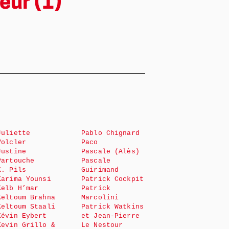
eur (1)
Juliette
Pablo Chignard
Volcler
Paco
Justine
Pascale (Alès)
Partouche
Pascale
K. Pils
Guirimand
Karima Younsi
Patrick Cockpit
Kelb H’mar
Patrick
Keltoum Brahna
Marcolini
Keltoum Staali
Patrick Watkins
Kévin Eybert
et Jean-Pierre
Kevin Grillo &
Le Nestour