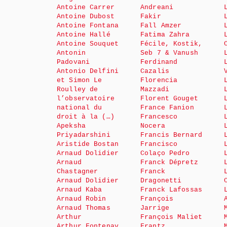
Antoine Carrer
Andreani
Antoine Dubost
Fakir
Antoine Fontana
Fall Amzer
Antoine Hallé
Fatima Zahra
Antoine Souquet
Fécile, Kostik,
Antonin
Seb 7 & Vanush
Padovani
Ferdinand
Antonio Delfini
Cazalis
et Simon Le
Florencia
Roulley de
Mazzadi
l’observatoire
Florent Gouget
national du
France Fanion
droit à la (…)
Francesco
Apeksha
Nocera
Priyadarshini
Francis Bernard
Aristide Bostan
Francisco
Arnaud Dolidier
Colaço Pedro
Arnaud
Franck Dépretz
Chastagner
Franck
Arnaud Dolidier
Dragonetti
Arnaud Kaba
Franck Lafossas
Arnaud Robin
François
Arnaud Thomas
Jarrige
Arthur
François Maliet
Arthur Fontenay
Frantz