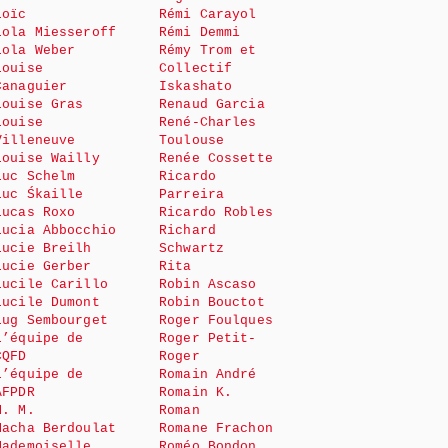
Loïc
Rémi Carayol
Lola Miesseroff
Rémi Demmi
Lola Weber
Rémy Trom et
Louise
Collectif
Canaguier
Iskashato
Louise Gras
Renaud Garcia
Louise
René-Charles
Villeneuve
Toulouse
Louise Wailly
Renée Cossette
Luc Schelm
Ricardo
Luc Śkaille
Parreira
Lucas Roxo
Ricardo Robles
Lucia Abbocchio
Richard
Lucie Breilh
Schwartz
Lucie Gerber
Rita
Lucile Carillo
Robin Ascaso
Lucile Dumont
Robin Bouctot
Lug Sembourget
Roger Foulques
L’équipe de
Roger Petit-
CQFD
Roger
L’équipe de
Romain André
AFPDR
Romain K.
M. M.
Roman
Macha Berdoulat
Romane Frachon
Mademoiselle
Roméo Bondon