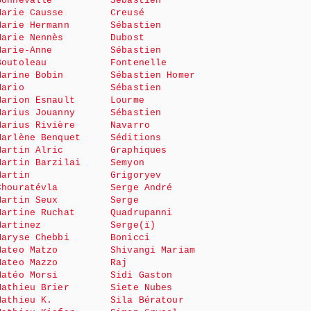
Bonnevalle
Sébastien
Marie Causse
Creusé
Marie Hermann
Sébastien
Marie Nennès
Dubost
Marie-Anne
Sébastien
Boutoleau
Fontenelle
Marine Bobin
Sébastien Homer
Mario
Sébastien
Marion Esnault
Lourme
Marius Jouanny
Sébastien
Marius Rivière
Navarro
Marlène Benquet
Séditions
Martin Alric
Graphiques
Martin Barzilai
Semyon
Martin
Grigoryev
Chouratévla
Serge André
Martin Seux
Serge
Martine Ruchat
Quadrupanni
Martinez
Serge(ï)
Maryse Chebbi
Bonicci
Mateo Matzo
Shivangi Mariam
Mateo Mazzo
Raj
Matéo Morsi
Sidi Gaston
Mathieu Brier
Siete Nubes
Mathieu K.
Sila Bératour