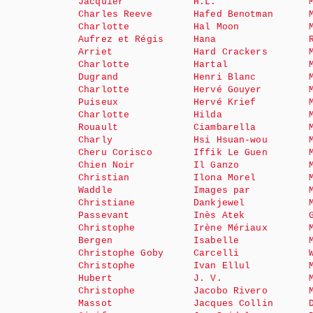
Jacquier
H.L.
Charles Reeve
Hafed Benotman
Charlotte
Hal Moon
Aufrez et Régis
Hana
Arriet
Hard Crackers
Charlotte
Hartal
Dugrand
Henri Blanc
Charlotte
Hervé Gouyer
Puiseux
Hervé Krief
Charlotte
Hilda
Rouault
Ciambarella
Charly
Hsi Hsuan-wou
Cheru Corisco
Iffik Le Guen
Chien Noir
Il Ganzo
Christian
Ilona Morel
Waddle
Images par
Christiane
Dankjewel
Passevant
Inès Atek
Christophe
Irène Mériaux
Bergen
Isabelle
Christophe Goby
Carcelli
Christophe
Ivan Ellul
Hubert
J. V.
Christophe
Jacobo Rivero
Massot
Jacques Collin