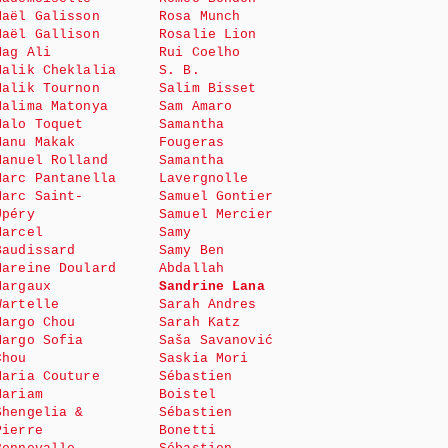
Maël Galisson
Rosa Munch
Maël Gallison
Rosalie Lion
Mag Ali
Rui Coelho
Malik Cheklalia
S. B.
Malik Tournon
Salim Bisset
Malima Matonya
Sam Amaro
Malo Toquet
Samantha
Manu Makak
Fougeras
Manuel Rolland
Samantha
Marc Pantanella
Lavergnolle
Marc Saint-
Samuel Gontier
Upéry
Samuel Mercier
Marcel
Samy
Baudissard
Samy Ben
Mareine Doulard
Abdallah
Margaux
Sandrine Lana
Wartelle
Sarah Andres
Margo Chou
Sarah Katz
Margo Sofia
Saša Savanović
Chou
Saskia Mori
Maria Couture
Sébastien
Mariam
Boistel
Shengelia &
Sébastien
Pierre
Bonetti