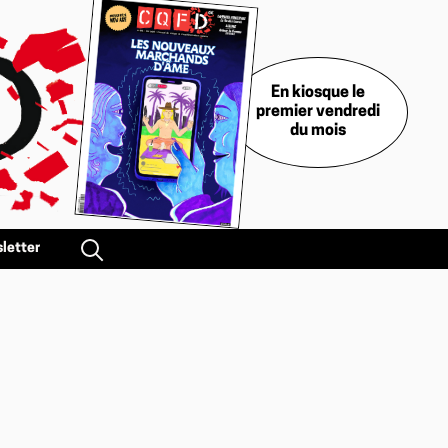
En kiosque le
premier vendredi
du mois
letter