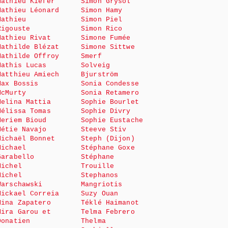
Mathieu Kiefer
Simon Grysol
Mathieu Léonard
Simon Hamy
Mathieu
Simon Piel
Rigouste
Simon Rico
Mathieu Rivat
Simone Fumée
Mathilde Blézat
Simone Sittwe
Mathilde Offroy
Smerf
Mathis Lucas
Solveig
Matthieu Amiech
Bjurström
Max Bossis
Sonia Condesse
McMurty
Sonia Retamero
Melina Mattia
Sophie Bourlet
Mélissa Tomas
Sophie Divry
Meriem Bioud
Sophie Eustache
Métie Navajo
Steeve Stiv
Michaël Bonnet
Steph (Dijon)
Michael
Stéphane Goxe
Garabello
Stéphane
Michel
Trouille
Michel
Stephanos
Warschawski
Mangriotis
Mickael Correia
Suzy Ouan
Mina Zapatero
Téklé Haimanot
Mira Garou et
Telma Febrero
Donatien
Thelma