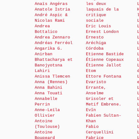
Anaïs Angéras
les deux
Anatole Istria
laquais de la
André Aspic &
critique
Nicolas Rami
sociale
Andrea
Eric Louis
Bottalico
Ernest London
Andrea Zennaro
Ernesto
Andréas Ferréol
Aréchiga
Angarika G.
Córdoba
Anirban
Etienne Bastide
Bhattacharya et
Étienne Copeaux
Banojyotsna
Étienne Jallot
Lahiri
Etom
Anissa Tlemcen
Ettore Fontana
Anna (Rennes)
Evaristo
Anna Bahini
Errante,
Anna Touati
Anselme
Annabelle
Grisoler et
Perrin
Metif Embrene.
Anne-Leïla
Evîn
Ollivier
Fabien Sultan-
Antoine
Khan
(Toulouse)
Fabio
Antoine
Cerquellini
Bougeard
Fabrice