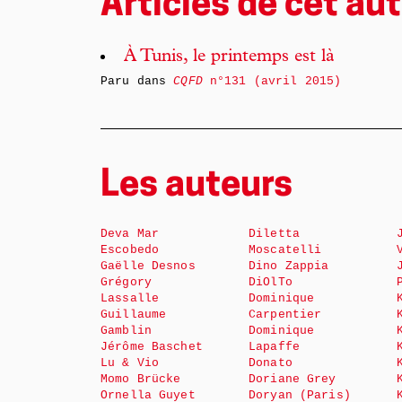
Articles de cet aut
À Tunis, le printemps est là
Paru dans
CQFD
n°131 (avril 2015)
Les auteurs
Deva Mar
Diletta
Escobedo
Moscatelli
Gaëlle Desnos
Dino Zappia
Grégory
DiOlTo
Lassalle
Dominique
Guillaume
Carpentier
Gamblin
Dominique
Jérôme Baschet
Lapaffe
Lu & Vio
Donato
Momo Brücke
Doriane Grey
Ornella Guyet
Doryan (Paris)