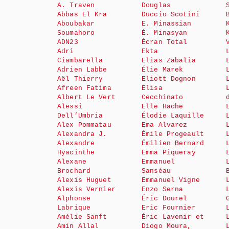
A. Traven
Douglas
Abbas El Kra
Duccio Scotini
Aboubakar
E. Minassian
Soumahoro
É. Minasyan
ADN23
Écran Total
Adri
Ekta
Ciambarella
Elias Zabalia
Adrien Labbe
Élie Marek
Aël Thierry
Eliott Dognon
Afreen Fatima
Elisa
Albert Le Vert
Cecchinato
Alessi
Elle Hache
Dell’Umbria
Élodie Laquille
Alex Pommatau
Ema Alvarez
Alexandra J.
Émile Progeault
Alexandre
Émilien Bernard
Hyacinthe
Emma Piqueray
Alexane
Emmanuel
Brochard
Sanséau
Alexis Huguet
Emmanuel Vigne
Alexis Vernier
Enzo Serna
Alphonse
Éric Dourel
Labrique
Eric Fournier
Amélie Sanft
Éric Lavenir et
Amin Allal
Diogo Moura,