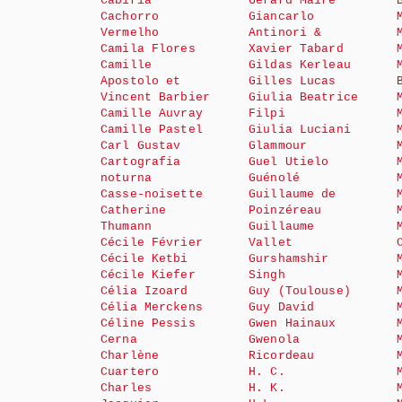
Cabiria
Gérard Maire
Cachorro
Giancarlo
Vermelho
Antinori &
Camila Flores
Xavier Tabard
Camille
Gildas Kerleau
Apostolo et
Gilles Lucas
Vincent Barbier
Giulia Beatrice
Camille Auvray
Filpi
Camille Pastel
Giulia Luciani
Carl Gustav
Glammour
Cartografia
Guel Utielo
noturna
Guénolé
Casse-noisette
Guillaume de
Catherine
Poinzéreau
Thumann
Guillaume
Cécile Février
Vallet
Cécile Ketbi
Gurshamshir
Cécile Kiefer
Singh
Célia Izoard
Guy (Toulouse)
Célia Merckens
Guy David
Céline Pessis
Gwen Hainaux
Cerna
Gwenola
Charlène
Ricordeau
Cuartero
H. C.
Charles
H. K.