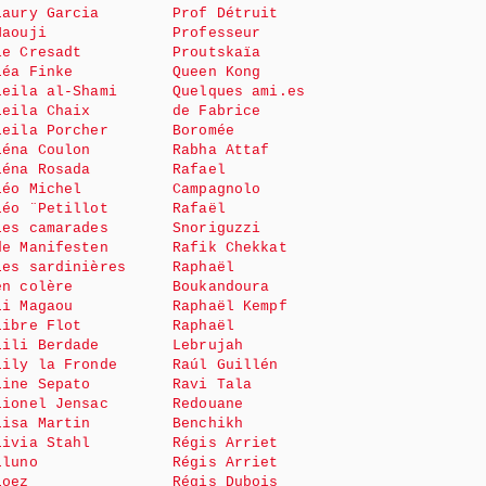
Laury Garcia
Prof Détruit
Haouji
Professeur
le Cresadt
Proutskaïa
Léa Finke
Queen Kong
Leila al-Shami
Quelques ami.es
Leila Chaix
de Fabrice
Leila Porcher
Boromée
Léna Coulon
Rabha Attaf
Léna Rosada
Rafael
Léo Michel
Campagnolo
Léo ¨Petillot
Rafaël
Les camarades
Snoriguzzi
de Manifesten
Rafik Chekkat
Les sardinières
Raphaël
en colère
Boukandoura
Li Magaou
Raphaël Kempf
Libre Flot
Raphaël
Lili Berdade
Lebrujah
Lily la Fronde
Raúl Guillén
Line Sepato
Ravi Tala
Lionel Jensac
Redouane
Lisa Martin
Benchikh
Livia Stahl
Régis Arriet
Lluno
Régis Arriet
Loez
Régis Dubois