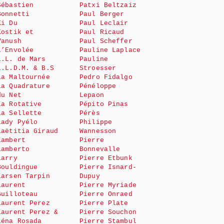
Sébastien
Patxi Beltzaiz
Bonnetti
Paul Berger
Ki Du
Paul Leclair
Kostik et
Paul Ricaud
Vanush
Paul Scheffer
L’Envolée
Pauline Laplace
L.L. de Mars
Pauline
L.L.D.M. & B.S
Stroesser
La Maltournée
Pedro Fidalgo
La Quadrature
Pénéloppe
du Net
Lepaon
La Rotative
Pépito Pinas
La Sellette
Pérès
Lady Pyélo
Philippe
Laëtitia Giraud
Wannesson
Lambert
Pierre
Lamberto
Bonnevalle
Larry
Pierre Etbunk
Bouldingue
Pierre Isnard-
Larsen Tarpin
Dupuy
Laurent
Pierre Myriade
Guilloteau
Pierre Onraed
Laurent Perez
Pierre Plate
Laurent Perez &
Pierre Souchon
Léna Rosada
Pierre Stambul