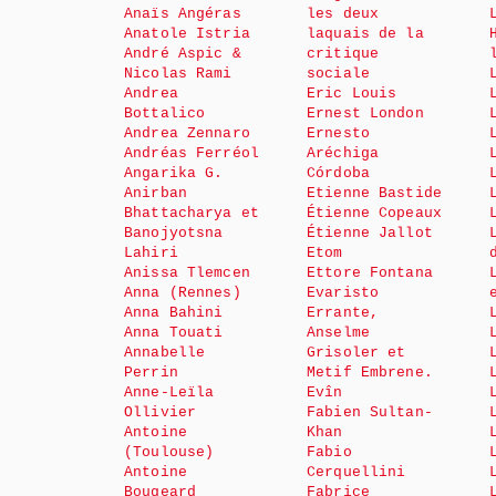
Anaïs Angéras
les deux
Anatole Istria
laquais de la
André Aspic &
critique
Nicolas Rami
sociale
Andrea
Eric Louis
Bottalico
Ernest London
Andrea Zennaro
Ernesto
Andréas Ferréol
Aréchiga
Angarika G.
Córdoba
Anirban
Etienne Bastide
Bhattacharya et
Étienne Copeaux
Banojyotsna
Étienne Jallot
Lahiri
Etom
Anissa Tlemcen
Ettore Fontana
Anna (Rennes)
Evaristo
Anna Bahini
Errante,
Anna Touati
Anselme
Annabelle
Grisoler et
Perrin
Metif Embrene.
Anne-Leïla
Evîn
Ollivier
Fabien Sultan-
Antoine
Khan
(Toulouse)
Fabio
Antoine
Cerquellini
Bougeard
Fabrice