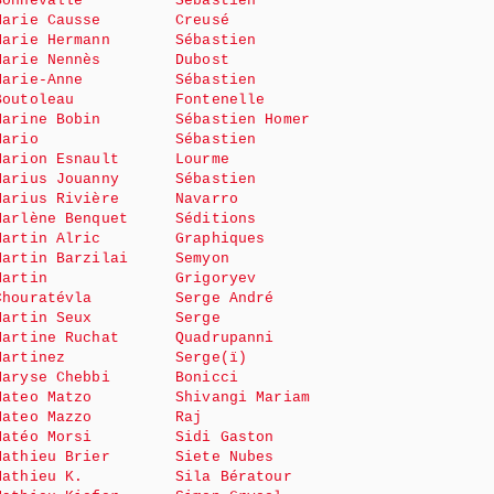
Bonnevalle
Sébastien
Marie Causse
Creusé
Marie Hermann
Sébastien
Marie Nennès
Dubost
Marie-Anne
Sébastien
Boutoleau
Fontenelle
Marine Bobin
Sébastien Homer
Mario
Sébastien
Marion Esnault
Lourme
Marius Jouanny
Sébastien
Marius Rivière
Navarro
Marlène Benquet
Séditions
Martin Alric
Graphiques
Martin Barzilai
Semyon
Martin
Grigoryev
Chouratévla
Serge André
Martin Seux
Serge
Martine Ruchat
Quadrupanni
Martinez
Serge(ï)
Maryse Chebbi
Bonicci
Mateo Matzo
Shivangi Mariam
Mateo Mazzo
Raj
Matéo Morsi
Sidi Gaston
Mathieu Brier
Siete Nubes
Mathieu K.
Sila Bératour