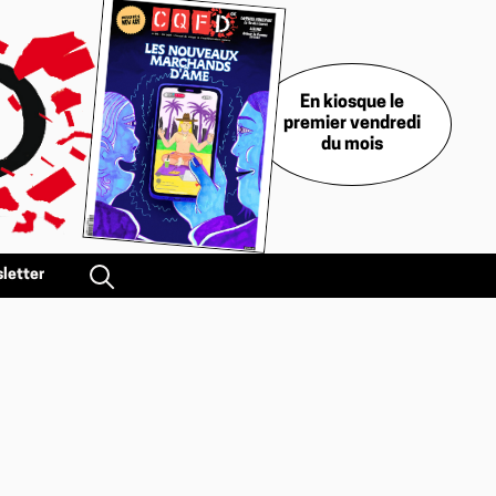
En kiosque le
premier vendredi
du mois
letter