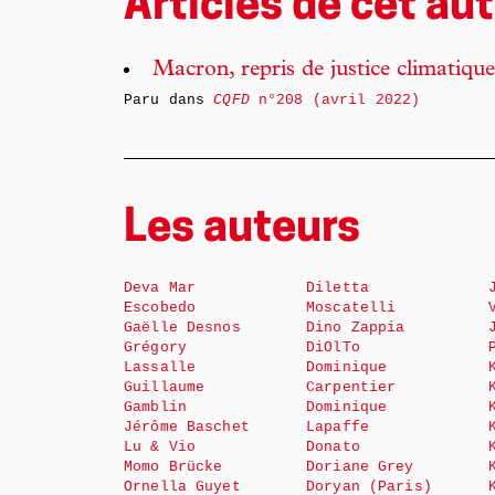
Articles de cet aut
Macron, repris de justice climatique
Paru dans
CQFD
n°208 (avril 2022)
Les auteurs
Deva Mar
Diletta
Escobedo
Moscatelli
Gaëlle Desnos
Dino Zappia
Grégory
DiOlTo
Lassalle
Dominique
Guillaume
Carpentier
Gamblin
Dominique
Jérôme Baschet
Lapaffe
Lu & Vio
Donato
Momo Brücke
Doriane Grey
Ornella Guyet
Doryan (Paris)