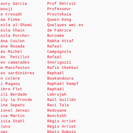
Laury Garcia
Prof Détruit
Haouji
Professeur
le Cresadt
Proutskaïa
Léa Finke
Queen Kong
Leila al-Shami
Quelques ami.es
Leila Chaix
de Fabrice
Leila Porcher
Boromée
Léna Coulon
Rabha Attaf
Léna Rosada
Rafael
Léo Michel
Campagnolo
Léo ¨Petillot
Rafaël
Les camarades
Snoriguzzi
de Manifesten
Rafik Chekkat
Les sardinières
Raphaël
en colère
Boukandoura
Li Magaou
Raphaël Kempf
Libre Flot
Raphaël
Lili Berdade
Lebrujah
Lily la Fronde
Raúl Guillén
Line Sepato
Ravi Tala
Lionel Jensac
Redouane
Lisa Martin
Benchikh
Livia Stahl
Régis Arriet
Lluno
Régis Arriet
Loez
Régis Dubois