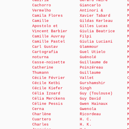
Cabiria
Gérard Maire
Cachorro
Giancarlo
Vermelho
Antinori &
Camila Flores
Xavier Tabard
Camille
Gildas Kerleau
Apostolo et
Gilles Lucas
Vincent Barbier
Giulia Beatrice
Camille Auvray
Filpi
Camille Pastel
Giulia Luciani
Carl Gustav
Glammour
Cartografia
Guel Utielo
noturna
Guénolé
Casse-noisette
Guillaume de
Catherine
Poinzéreau
Thumann
Guillaume
Cécile Février
Vallet
Cécile Ketbi
Gurshamshir
Cécile Kiefer
Singh
Célia Izoard
Guy (Toulouse)
Célia Merckens
Guy David
Céline Pessis
Gwen Hainaux
Cerna
Gwenola
Charlène
Ricordeau
Cuartero
H. C.
Charles
H. K.