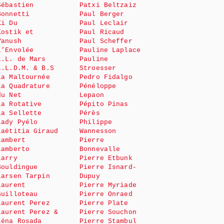
Sébastien
Patxi Beltzaiz
Bonnetti
Paul Berger
Ki Du
Paul Leclair
Kostik et
Paul Ricaud
Vanush
Paul Scheffer
L’Envolée
Pauline Laplace
L.L. de Mars
Pauline
L.L.D.M. & B.S
Stroesser
La Maltournée
Pedro Fidalgo
La Quadrature
Pénéloppe
du Net
Lepaon
La Rotative
Pépito Pinas
La Sellette
Pérès
Lady Pyélo
Philippe
Laëtitia Giraud
Wannesson
Lambert
Pierre
Lamberto
Bonnevalle
Larry
Pierre Etbunk
Bouldingue
Pierre Isnard-
Larsen Tarpin
Dupuy
Laurent
Pierre Myriade
Guilloteau
Pierre Onraed
Laurent Perez
Pierre Plate
Laurent Perez &
Pierre Souchon
Léna Rosada
Pierre Stambul