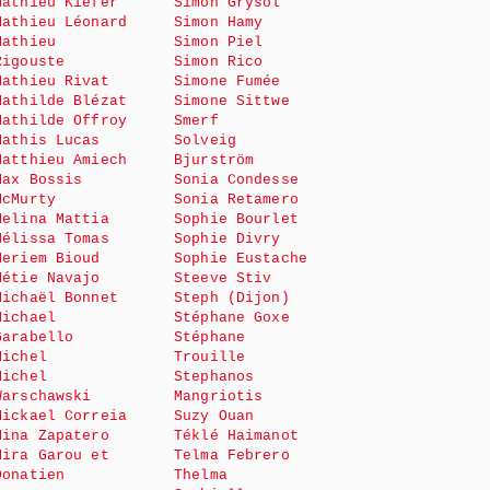
Mathieu Kiefer
Simon Grysol
Mathieu Léonard
Simon Hamy
Mathieu
Simon Piel
Rigouste
Simon Rico
Mathieu Rivat
Simone Fumée
Mathilde Blézat
Simone Sittwe
Mathilde Offroy
Smerf
Mathis Lucas
Solveig
Matthieu Amiech
Bjurström
Max Bossis
Sonia Condesse
McMurty
Sonia Retamero
Melina Mattia
Sophie Bourlet
Mélissa Tomas
Sophie Divry
Meriem Bioud
Sophie Eustache
Métie Navajo
Steeve Stiv
Michaël Bonnet
Steph (Dijon)
Michael
Stéphane Goxe
Garabello
Stéphane
Michel
Trouille
Michel
Stephanos
Warschawski
Mangriotis
Mickael Correia
Suzy Ouan
Mina Zapatero
Téklé Haimanot
Mira Garou et
Telma Febrero
Donatien
Thelma