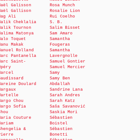
Maël Galisson
Rosa Munch
Maël Gallison
Rosalie Lion
Mag Ali
Rui Coelho
Malik Cheklalia
S. B.
Malik Tournon
Salim Bisset
Malima Matonya
Sam Amaro
Malo Toquet
Samantha
Manu Makak
Fougeras
Manuel Rolland
Samantha
Marc Pantanella
Lavergnolle
Marc Saint-
Samuel Gontier
Upéry
Samuel Mercier
Marcel
Samy
Baudissard
Samy Ben
Mareine Doulard
Abdallah
Margaux
Sandrine Lana
Wartelle
Sarah Andres
Margo Chou
Sarah Katz
Margo Sofia
Saša Savanović
Chou
Saskia Mori
Maria Couture
Sébastien
Mariam
Boistel
Shengelia &
Sébastien
Pierre
Bonetti