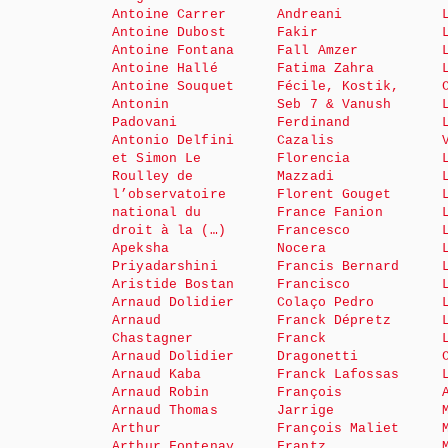
Antoine Carrer
Andreani
Antoine Dubost
Fakir
Antoine Fontana
Fall Amzer
Antoine Hallé
Fatima Zahra
Antoine Souquet
Fécile, Kostik,
Antonin
Seb 7 & Vanush
Padovani
Ferdinand
Antonio Delfini
Cazalis
et Simon Le
Florencia
Roulley de
Mazzadi
l’observatoire
Florent Gouget
national du
France Fanion
droit à la (…)
Francesco
Apeksha
Nocera
Priyadarshini
Francis Bernard
Aristide Bostan
Francisco
Arnaud Dolidier
Colaço Pedro
Arnaud
Franck Dépretz
Chastagner
Franck
Arnaud Dolidier
Dragonetti
Arnaud Kaba
Franck Lafossas
Arnaud Robin
François
Arnaud Thomas
Jarrige
Arthur
François Maliet
Arthur Fontenay
Frantz