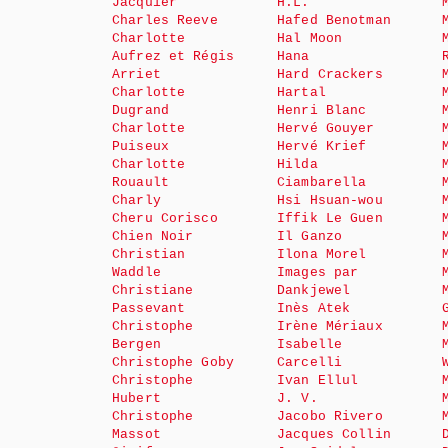
Jacquier
H.L.
Charles Reeve
Hafed Benotman
Charlotte
Hal Moon
Aufrez et Régis
Hana
Arriet
Hard Crackers
Charlotte
Hartal
Dugrand
Henri Blanc
Charlotte
Hervé Gouyer
Puiseux
Hervé Krief
Charlotte
Hilda
Rouault
Ciambarella
Charly
Hsi Hsuan-wou
Cheru Corisco
Iffik Le Guen
Chien Noir
Il Ganzo
Christian
Ilona Morel
Waddle
Images par
Christiane
Dankjewel
Passevant
Inès Atek
Christophe
Irène Mériaux
Bergen
Isabelle
Christophe Goby
Carcelli
Christophe
Ivan Ellul
Hubert
J. V.
Christophe
Jacobo Rivero
Massot
Jacques Collin