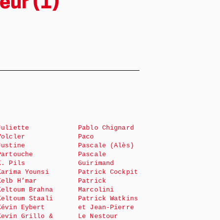
eur (1)
Juliette
Pablo Chignard
Volcler
Paco
Justine
Pascale (Alès)
Partouche
Pascale
K. Pils
Guirimand
Karima Younsi
Patrick Cockpit
Kelb H’mar
Patrick
Keltoum Brahna
Marcolini
Keltoum Staali
Patrick Watkins
Kévin Eybert
et Jean-Pierre
Kevin Grillo &
Le Nestour