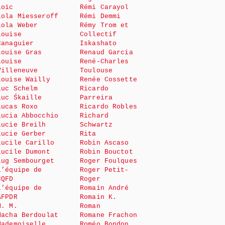
Loïc
Rémi Carayol
Lola Miesseroff
Rémi Demmi
Lola Weber
Rémy Trom et
Louise
Collectif
Canaguier
Iskashato
Louise Gras
Renaud Garcia
Louise
René-Charles
Villeneuve
Toulouse
Louise Wailly
Renée Cossette
Luc Schelm
Ricardo
Luc Śkaille
Parreira
Lucas Roxo
Ricardo Robles
Lucia Abbocchio
Richard
Lucie Breilh
Schwartz
Lucie Gerber
Rita
Lucile Carillo
Robin Ascaso
Lucile Dumont
Robin Bouctot
Lug Sembourget
Roger Foulques
L’équipe de
Roger Petit-
CQFD
Roger
L’équipe de
Romain André
AFPDR
Romain K.
M. M.
Roman
Macha Berdoulat
Romane Frachon
Mademoiselle
Roméo Bondon