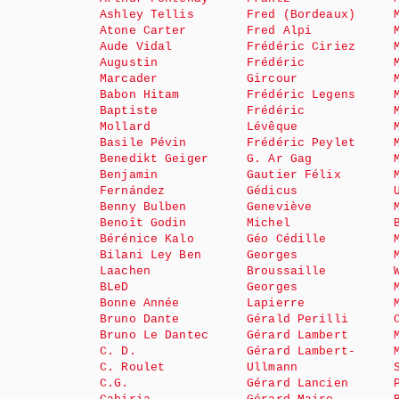
Ashley Tellis
Fred (Bordeaux)
Atone Carter
Fred Alpi
Aude Vidal
Frédéric Ciriez
Augustin
Frédéric
Marcader
Gircour
Babon Hitam
Frédéric Legens
Baptiste
Frédéric
Mollard
Lévêque
Basile Pévin
Frédéric Peylet
Benedikt Geiger
G. Ar Gag
Benjamin
Gautier Félix
Fernández
Gédicus
Benny Bulben
Geneviève
Benoît Godin
Michel
Bérénice Kalo
Géo Cédille
Bilani Ley Ben
Georges
Laachen
Broussaille
BLeD
Georges
Bonne Année
Lapierre
Bruno Dante
Gérald Perilli
Bruno Le Dantec
Gérard Lambert
C. D.
Gérard Lambert-
C. Roulet
Ullmann
C.G.
Gérard Lancien