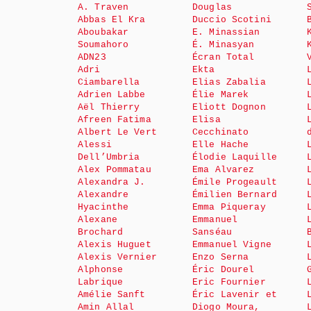
A. Traven
Douglas
Abbas El Kra
Duccio Scotini
Aboubakar
E. Minassian
Soumahoro
É. Minasyan
ADN23
Écran Total
Adri
Ekta
Ciambarella
Elias Zabalia
Adrien Labbe
Élie Marek
Aël Thierry
Eliott Dognon
Afreen Fatima
Elisa
Albert Le Vert
Cecchinato
Alessi
Elle Hache
Dell’Umbria
Élodie Laquille
Alex Pommatau
Ema Alvarez
Alexandra J.
Émile Progeault
Alexandre
Émilien Bernard
Hyacinthe
Emma Piqueray
Alexane
Emmanuel
Brochard
Sanséau
Alexis Huguet
Emmanuel Vigne
Alexis Vernier
Enzo Serna
Alphonse
Éric Dourel
Labrique
Eric Fournier
Amélie Sanft
Éric Lavenir et
Amin Allal
Diogo Moura,