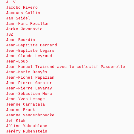
J. V.
Jacobo Rivero
Jacques Collin
Jan Seidel
Jann-Marc Rouillan
Jarko Jovanovic
JBZ
Jean Bourdin
Jean-Baptiste Bernard
Jean-Baptiste Legars
Jean-Claude Leyraud
Jean-Loup
Jean-Manuel Traimond avec le collectif Passerelle
Jean-Marie Danyès
Jean-Michel Papazian
Jean-Pierre Garnier
Jean-Pierre Levaray
Jean-Sébastien Mora
Jean-Yves Lesage
Jeanne Carratala
Jeanne Frank
Jeanne Vandenbroucke
Jef Klak
Jéline Yakoublanc
Jérémy Rubenstein