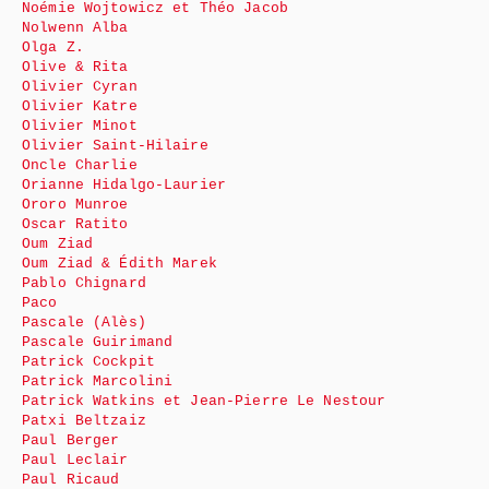
Noémie Wojtowicz et Théo Jacob
Nolwenn Alba
Olga Z.
Olive & Rita
Olivier Cyran
Olivier Katre
Olivier Minot
Olivier Saint-Hilaire
Oncle Charlie
Orianne Hidalgo-Laurier
Ororo Munroe
Oscar Ratito
Oum Ziad
Oum Ziad & Édith Marek
Pablo Chignard
Paco
Pascale (Alès)
Pascale Guirimand
Patrick Cockpit
Patrick Marcolini
Patrick Watkins et Jean-Pierre Le Nestour
Patxi Beltzaiz
Paul Berger
Paul Leclair
Paul Ricaud