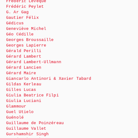
Frédéric Lévêque
Frédéric Peylet
G. Ar Gag
Gautier Félix
Gédicus
Geneviève Michel
Géo Cédille
Georges Broussaille
Georges Lapierre
Gérald Perilli
Gérard Lambert
Gérard Lambert-Ullmann
Gérard Lancien
Gérard Maire
Giancarlo Antinori & Xavier Tabard
Gildas Kerleau
Gilles Lucas
Giulia Beatrice Filpi
Giulia Luciani
Glammour
Guel Utielo
Guénolé
Guillaume de Poinzéreau
Guillaume Vallet
Gurshamshir Singh