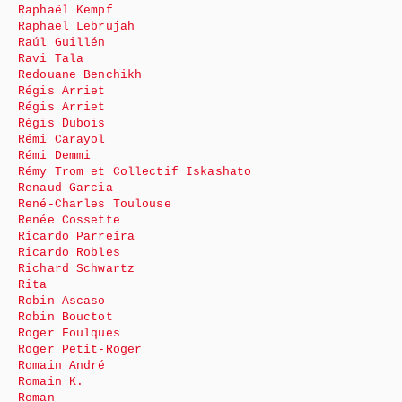
Raphaël Kempf
Raphaël Lebrujah
Raúl Guillén
Ravi Tala
Redouane Benchikh
Régis Arriet
Régis Arriet
Régis Dubois
Rémi Carayol
Rémi Demmi
Rémy Trom et Collectif Iskashato
Renaud Garcia
René-Charles Toulouse
Renée Cossette
Ricardo Parreira
Ricardo Robles
Richard Schwartz
Rita
Robin Ascaso
Robin Bouctot
Roger Foulques
Roger Petit-Roger
Romain André
Romain K.
Roman