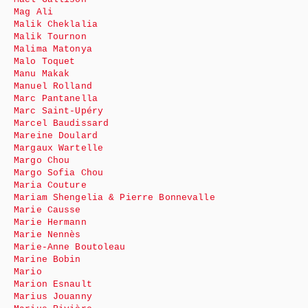
Mag Ali
Malik Cheklalia
Malik Tournon
Malima Matonya
Malo Toquet
Manu Makak
Manuel Rolland
Marc Pantanella
Marc Saint-Upéry
Marcel Baudissard
Mareine Doulard
Margaux Wartelle
Margo Chou
Margo Sofia Chou
Maria Couture
Mariam Shengelia & Pierre Bonnevalle
Marie Causse
Marie Hermann
Marie Nennès
Marie-Anne Boutoleau
Marine Bobin
Mario
Marion Esnault
Marius Jouanny