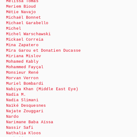
Mélissa Tomas
Meriem Bioud
Métie Navajo
Michaël Bonnet
Michael Garabello
Michel
Michel Warschawski
Mickael Correia
Mina Zapatero
Mira Garou et Donatien Ducasse
Miriana Mislov
Mohamed Kably
Mohammed Fayçal
Monsieur René
Morvan Verron
Muriel Bombardi
Nabiya Khan (Middle East Eye)
Nadia M.
Nadia Slimani
Naïké Desquesnes
Najate Zouggari
Nardo
Narimane Baba Aïssa
Nassir Safi
Nathalia Kloos