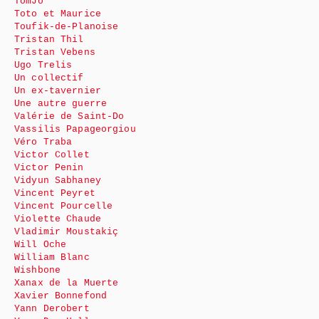
TomJo
Toto et Maurice
Toufik-de-Planoise
Tristan Thil
Tristan Vebens
Ugo Trelis
Un collectif
Un ex-tavernier
Une autre guerre
Valérie de Saint-Do
Vassilis Papageorgiou
Véro Traba
Victor Collet
Victor Penin
Vidyun Sabhaney
Vincent Peyret
Vincent Pourcelle
Violette Chaude
Vladimir Moustakiç
Will Oche
William Blanc
Wishbone
Xanax de la Muerte
Xavier Bonnefond
Yann Derobert