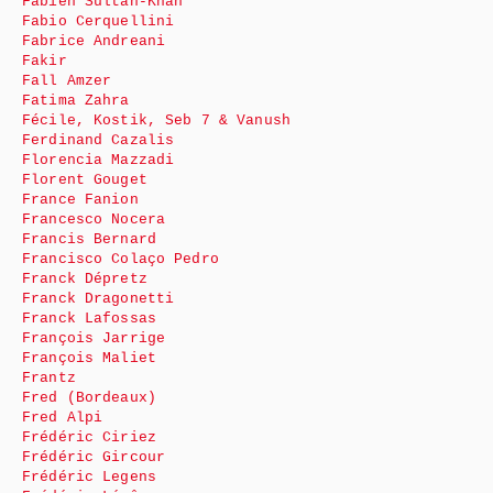
Fabien Sultan-Khan
Fabio Cerquellini
Fabrice Andreani
Fakir
Fall Amzer
Fatima Zahra
Fécile, Kostik, Seb 7 & Vanush
Ferdinand Cazalis
Florencia Mazzadi
Florent Gouget
France Fanion
Francesco Nocera
Francis Bernard
Francisco Colaço Pedro
Franck Dépretz
Franck Dragonetti
Franck Lafossas
François Jarrige
François Maliet
Frantz
Fred (Bordeaux)
Fred Alpi
Frédéric Ciriez
Frédéric Gircour
Frédéric Legens