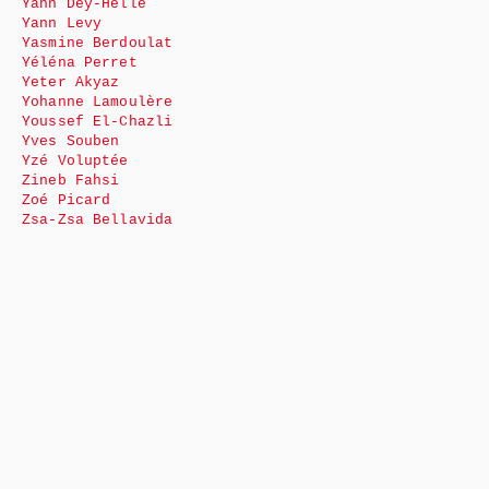
Yann Dey-Helle
Yann Levy
Yasmine Berdoulat
Yéléna Perret
Yeter Akyaz
Yohanne Lamoulère
Youssef El-Chazli
Yves Souben
Yzé Voluptée
Zineb Fahsi
Zoé Picard
Zsa-Zsa Bellavida