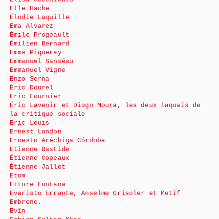
Elle Hache
Élodie Laquille
Ema Alvarez
Émile Progeault
Émilien Bernard
Emma Piqueray
Emmanuel Sanséau
Emmanuel Vigne
Enzo Serna
Éric Dourel
Eric Fournier
Éric Lavenir et Diogo Moura, les deux laquais de
la critique sociale
Eric Louis
Ernest London
Ernesto Aréchiga Córdoba
Etienne Bastide
Étienne Copeaux
Étienne Jallot
Etom
Ettore Fontana
Evaristo Errante, Anselme Grisoler et Metif
Embrene.
Evîn