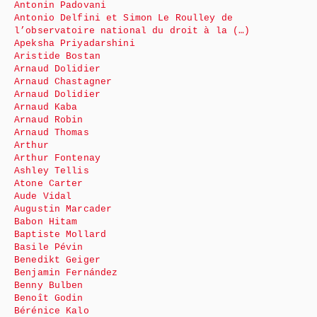
Antonin Padovani
Antonio Delfini et Simon Le Roulley de
l’observatoire national du droit à la (…)
Apeksha Priyadarshini
Aristide Bostan
Arnaud Dolidier
Arnaud Chastagner
Arnaud Dolidier
Arnaud Kaba
Arnaud Robin
Arnaud Thomas
Arthur
Arthur Fontenay
Ashley Tellis
Atone Carter
Aude Vidal
Augustin Marcader
Babon Hitam
Baptiste Mollard
Basile Pévin
Benedikt Geiger
Benjamin Fernández
Benny Bulben
Benoît Godin
Bérénice Kalo