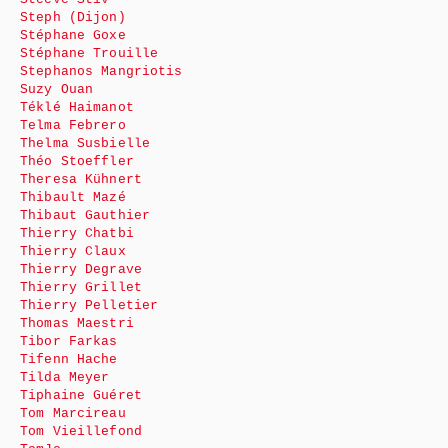
Steph (Dijon)
Stéphane Goxe
Stéphane Trouille
Stephanos Mangriotis
Suzy Ouan
Téklé Haimanot
Telma Febrero
Thelma Susbielle
Théo Stoeffler
Theresa Kühnert
Thibault Mazé
Thibaut Gauthier
Thierry Chatbi
Thierry Claux
Thierry Degrave
Thierry Grillet
Thierry Pelletier
Thomas Maestri
Tibor Farkas
Tifenn Hache
Tilda Meyer
Tiphaine Guéret
Tom Marcireau
Tom Vieillefond