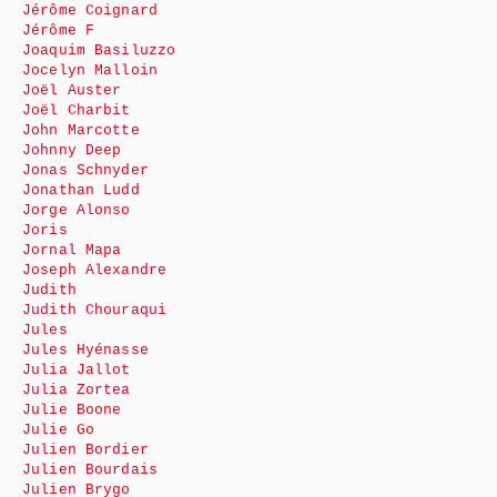
Jérôme Coignard
Jérôme F
Joaquim Basiluzzo
Jocelyn Malloin
Joël Auster
Joël Charbit
John Marcotte
Johnny Deep
Jonas Schnyder
Jonathan Ludd
Jorge Alonso
Joris
Jornal Mapa
Joseph Alexandre
Judith
Judith Chouraqui
Jules
Jules Hyénasse
Julia Jallot
Julia Zortea
Julie Boone
Julie Go
Julien Bordier
Julien Bourdais
Julien Brygo