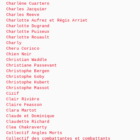
Charlène Cuartero
Charles Jacquier
Charles Reeve
Charlotte Aufrez et Régis Arriet
Charlotte Dugrand
Charlotte Puiseux
Charlotte Rouault
Charly
Cheru Corisco
Chien Noir
Christian Waddle
Christiane Passevant
Christophe Bergen
Christophe Goby
Christophe Hubert
Christophe Massot
Cizif
Clair Rivière
Claire Feasson
Clara Martot
Claude et Dominique
Claudette Richard
Clea Chakraverty
Collectif Angles Morts
Collectif des combattantes et combattants