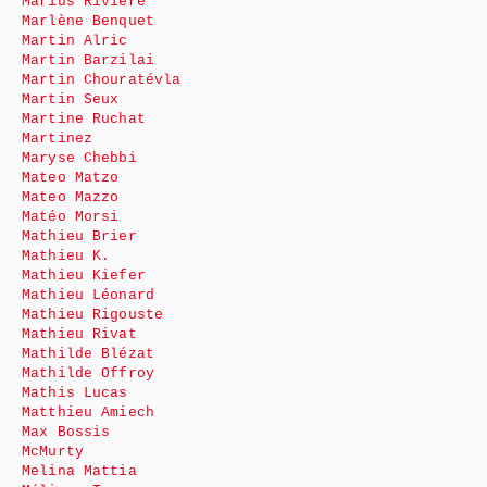
Marius Rivière
Marlène Benquet
Martin Alric
Martin Barzilai
Martin Chouratévla
Martin Seux
Martine Ruchat
Martinez
Maryse Chebbi
Mateo Matzo
Mateo Mazzo
Matéo Morsi
Mathieu Brier
Mathieu K.
Mathieu Kiefer
Mathieu Léonard
Mathieu Rigouste
Mathieu Rivat
Mathilde Blézat
Mathilde Offroy
Mathis Lucas
Matthieu Amiech
Max Bossis
McMurty
Melina Mattia