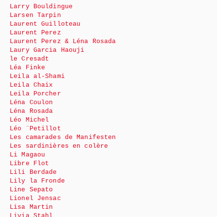
Larry Bouldingue
Larsen Tarpin
Laurent Guilloteau
Laurent Perez
Laurent Perez & Léna Rosada
Laury Garcia Haouji
le Cresadt
Léa Finke
Leila al-Shami
Leila Chaix
Leila Porcher
Léna Coulon
Léna Rosada
Léo Michel
Léo ¨Petillot
Les camarades de Manifesten
Les sardinières en colère
Li Magaou
Libre Flot
Lili Berdade
Lily la Fronde
Line Sepato
Lionel Jensac
Lisa Martin
Livia Stahl