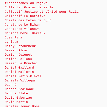
francophones du Rojava
Collectif Grains de sable
Collectif Justice et Vérité pour Razia
Collectif La Rotative
Comité des fêtes de CQFD
Constance Le Bihan
Constance Vilanova
Corinne Morel Darleux
Cosa Rara
Cynicom
Daisy Letourneur
Damien Almar
Damien Doignot
Damien Fellous
Damien Le Bruchec
Daniel Gaillard
Daniel Mallerin
Daniel Paris-Clavel
Daniela Villegas
Daphné
Daphné Bédinadé
Daphné Blake
David Gaboriau
David Martin
Dénètem Touam Bona