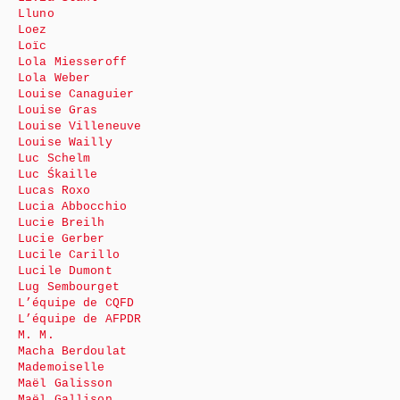
Lluno
Loez
Loïc
Lola Miesseroff
Lola Weber
Louise Canaguier
Louise Gras
Louise Villeneuve
Louise Wailly
Luc Schelm
Luc Śkaille
Lucas Roxo
Lucia Abbocchio
Lucie Breilh
Lucie Gerber
Lucile Carillo
Lucile Dumont
Lug Sembourget
L’équipe de CQFD
L’équipe de AFPDR
M. M.
Macha Berdoulat
Mademoiselle
Maël Galisson
Maël Gallison