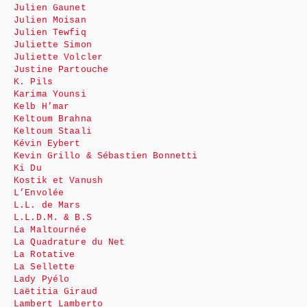
Julien Gaunet
Julien Moisan
Julien Tewfiq
Juliette Simon
Juliette Volcler
Justine Partouche
K. Pils
Karima Younsi
Kelb H’mar
Keltoum Brahna
Keltoum Staali
Kévin Eybert
Kevin Grillo & Sébastien Bonnetti
Ki Du
Kostik et Vanush
L’Envolée
L.L. de Mars
L.L.D.M. & B.S
La Maltournée
La Quadrature du Net
La Rotative
La Sellette
Lady Pyélo
Laëtitia Giraud
Lambert Lamberto