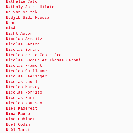
Nathalie Caton
Nathaly Saint-Hilaire
Ne var Ne Yok
Nedjib Sidi Moussa
Nemo
Néné
Nicht Autör
Nicolas Arraitz
Nicolas Bérard
Nicolas Bérard
Nicolas de La Casinière
Nicolas Ducoup et Thomas Caroni
Nicolas Framont
Nicolas Guillaume
Nicolas Haeringer
Nicolas Jaoul
Nicolas Marvey
Nicolas Norrito
Nicolas Rami
Nicolas Rousson
Niel Kadereit
Nina Faure
Nina Hubinet
Noël Godin
Noël Tardif