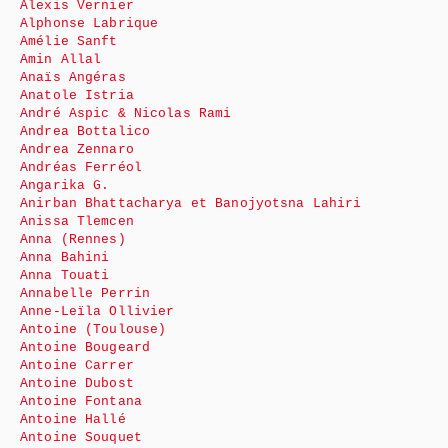
Alexis Vernier
Alphonse Labrique
Amélie Sanft
Amin Allal
Anaïs Angéras
Anatole Istria
André Aspic & Nicolas Rami
Andrea Bottalico
Andrea Zennaro
Andréas Ferréol
Angarika G.
Anirban Bhattacharya et Banojyotsna Lahiri
Anissa Tlemcen
Anna (Rennes)
Anna Bahini
Anna Touati
Annabelle Perrin
Anne-Leïla Ollivier
Antoine (Toulouse)
Antoine Bougeard
Antoine Carrer
Antoine Dubost
Antoine Fontana
Antoine Hallé
Antoine Souquet