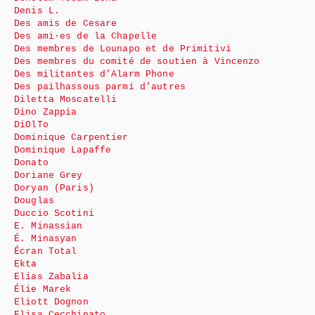
Denis L.
Des amis de Cesare
Des ami·es de la Chapelle
Des membres de Lounapo et de Primitivi
Des membres du comité de soutien à Vincenzo
Des militantes d’Alarm Phone
Des pailhassous parmi d’autres
Diletta Moscatelli
Dino Zappia
DiOlTo
Dominique Carpentier
Dominique Lapaffe
Donato
Doriane Grey
Doryan (Paris)
Douglas
Duccio Scotini
E. Minassian
É. Minasyan
Écran Total
Ekta
Elias Zabalia
Élie Marek
Eliott Dognon
Elisa Cecchinato