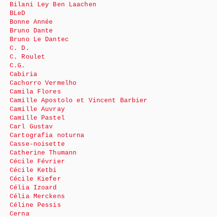
Bilani Ley Ben Laachen
BLeD
Bonne Année
Bruno Dante
Bruno Le Dantec
C. D.
C. Roulet
C.G.
Cabiria
Cachorro Vermelho
Camila Flores
Camille Apostolo et Vincent Barbier
Camille Auvray
Camille Pastel
Carl Gustav
Cartografia noturna
Casse-noisette
Catherine Thumann
Cécile Février
Cécile Ketbi
Cécile Kiefer
Célia Izoard
Célia Merckens
Céline Pessis
Cerna