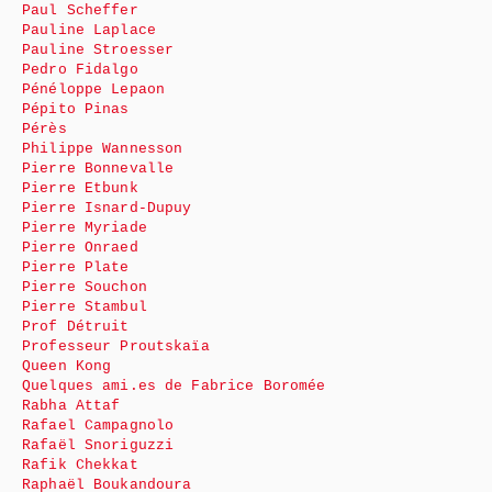
Paul Scheffer
Pauline Laplace
Pauline Stroesser
Pedro Fidalgo
Pénéloppe Lepaon
Pépito Pinas
Pérès
Philippe Wannesson
Pierre Bonnevalle
Pierre Etbunk
Pierre Isnard-Dupuy
Pierre Myriade
Pierre Onraed
Pierre Plate
Pierre Souchon
Pierre Stambul
Prof Détruit
Professeur Proutskaïa
Queen Kong
Quelques ami.es de Fabrice Boromée
Rabha Attaf
Rafael Campagnolo
Rafaël Snoriguzzi
Rafik Chekkat
Raphaël Boukandoura