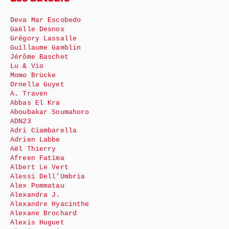
Deva Mar Escobedo
Gaëlle Desnos
Grégory Lassalle
Guillaume Gamblin
Jérôme Baschet
Lu & Vio
Momo Brücke
Ornella Guyet
A. Traven
Abbas El Kra
Aboubakar Soumahoro
ADN23
Adri Ciambarella
Adrien Labbe
Aël Thierry
Afreen Fatima
Albert Le Vert
Alessi Dell’Umbria
Alex Pommatau
Alexandra J.
Alexandre Hyacinthe
Alexane Brochard
Alexis Huguet