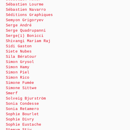
Sébastien Lourme
Sébastien Navarro
Séditions Graphiques
Semyon Grigoryev
Serge André
Serge Quadrupanni
Serge(ï) Bonicci
Shivangi Mariam Raj
Sidi Gaston
Siete Nubes
Sila Bératour
Simon Grysol
Simon Hamy
Simon Piel
Simon Rico
Simone Fumée
Simone Sittwe
Smerf
Solveig Bjurström
Sonia Condesse
Sonia Retamero
Sophie Bourlet
Sophie Divry
Sophie Eustache
Steeve Stiv