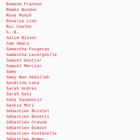
Romane Frachon
Roméo Bondon
Rosa Munch
Rosalie Lion
Rui Coelho
S. B.
Salim Bisset
Sam Amaro
Samantha Fougeras
Samantha Lavergnolle
Samuel Gontier
Samuel Mercier
Samy
Samy Ben Abdallah
Sandrine Lana
Sarah Andres
Sarah Katz
Saša Savanović
Saskia Mori
Sébastien Boistel
Sébastien Bonetti
Sébastien Creusé
Sébastien Dubost
Sébastien Fontenelle
Sébastien Homer