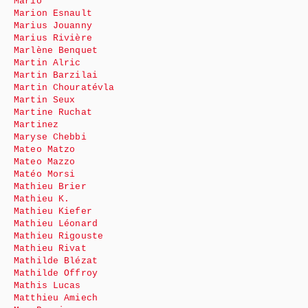
Mario
Marion Esnault
Marius Jouanny
Marius Rivière
Marlène Benquet
Martin Alric
Martin Barzilai
Martin Chouratévla
Martin Seux
Martine Ruchat
Martinez
Maryse Chebbi
Mateo Matzo
Mateo Mazzo
Matéo Morsi
Mathieu Brier
Mathieu K.
Mathieu Kiefer
Mathieu Léonard
Mathieu Rigouste
Mathieu Rivat
Mathilde Blézat
Mathilde Offroy
Mathis Lucas
Matthieu Amiech