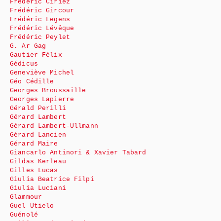
Frédéric Ciriez
Frédéric Gircour
Frédéric Legens
Frédéric Lévêque
Frédéric Peylet
G. Ar Gag
Gautier Félix
Gédicus
Geneviève Michel
Géo Cédille
Georges Broussaille
Georges Lapierre
Gérald Perilli
Gérard Lambert
Gérard Lambert-Ullmann
Gérard Lancien
Gérard Maire
Giancarlo Antinori & Xavier Tabard
Gildas Kerleau
Gilles Lucas
Giulia Beatrice Filpi
Giulia Luciani
Glammour
Guel Utielo
Guénolé