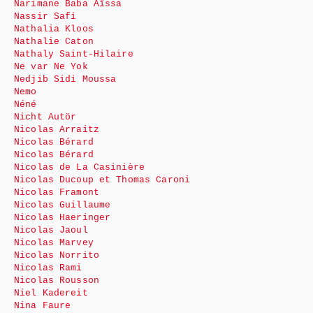
Narimane Baba Aïssa
Nassir Safi
Nathalia Kloos
Nathalie Caton
Nathaly Saint-Hilaire
Ne var Ne Yok
Nedjib Sidi Moussa
Nemo
Néné
Nicht Autör
Nicolas Arraitz
Nicolas Bérard
Nicolas Bérard
Nicolas de La Casinière
Nicolas Ducoup et Thomas Caroni
Nicolas Framont
Nicolas Guillaume
Nicolas Haeringer
Nicolas Jaoul
Nicolas Marvey
Nicolas Norrito
Nicolas Rami
Nicolas Rousson
Niel Kadereit
Nina Faure