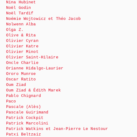
Nina Hubinet
Noël Godin
Noël Tardif
Noémie Wojtowicz et Théo Jacob
Nolwenn Alba
Olga Z.
Olive & Rita
Olivier Cyran
Olivier Katre
Olivier Minot
Olivier Saint-Hilaire
Oncle Charlie
Orianne Hidalgo-Laurier
Ororo Munroe
Oscar Ratito
Oum Ziad
Oum Ziad & Édith Marek
Pablo Chignard
Paco
Pascale (Alès)
Pascale Guirimand
Patrick Cockpit
Patrick Marcolini
Patrick Watkins et Jean-Pierre Le Nestour
Patxi Beltzaiz