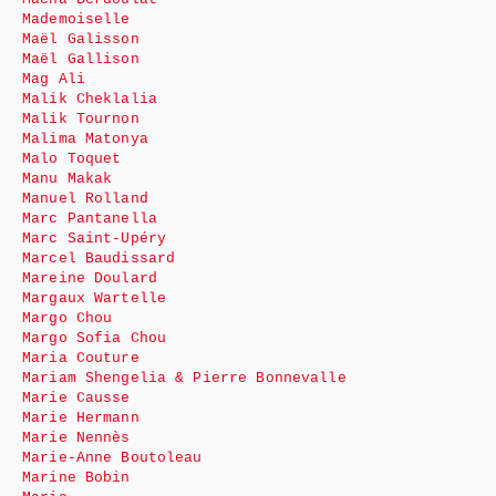
Mademoiselle
Maël Galisson
Maël Gallison
Mag Ali
Malik Cheklalia
Malik Tournon
Malima Matonya
Malo Toquet
Manu Makak
Manuel Rolland
Marc Pantanella
Marc Saint-Upéry
Marcel Baudissard
Mareine Doulard
Margaux Wartelle
Margo Chou
Margo Sofia Chou
Maria Couture
Mariam Shengelia & Pierre Bonnevalle
Marie Causse
Marie Hermann
Marie Nennès
Marie-Anne Boutoleau
Marine Bobin