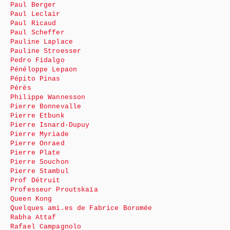
Paul Berger
Paul Leclair
Paul Ricaud
Paul Scheffer
Pauline Laplace
Pauline Stroesser
Pedro Fidalgo
Pénéloppe Lepaon
Pépito Pinas
Pérès
Philippe Wannesson
Pierre Bonnevalle
Pierre Etbunk
Pierre Isnard-Dupuy
Pierre Myriade
Pierre Onraed
Pierre Plate
Pierre Souchon
Pierre Stambul
Prof Détruit
Professeur Proutskaïa
Queen Kong
Quelques ami.es de Fabrice Boromée
Rabha Attaf
Rafael Campagnolo