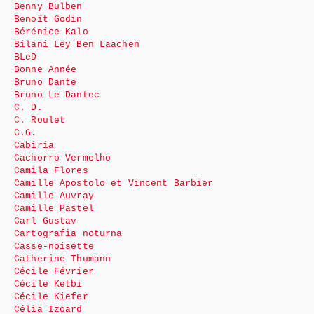
Benny Bulben
Benoît Godin
Bérénice Kalo
Bilani Ley Ben Laachen
BLeD
Bonne Année
Bruno Dante
Bruno Le Dantec
C. D.
C. Roulet
C.G.
Cabiria
Cachorro Vermelho
Camila Flores
Camille Apostolo et Vincent Barbier
Camille Auvray
Camille Pastel
Carl Gustav
Cartografia noturna
Casse-noisette
Catherine Thumann
Cécile Février
Cécile Ketbi
Cécile Kiefer
Célia Izoard