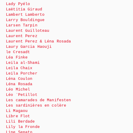
Lady Pyélo
Laëtitia Giraud
Lambert Lamberto
Larry Bouldingue
Larsen Tarpin
Laurent Guilloteau
Laurent Perez
Laurent Perez & Léna Rosada
Laury Garcia Haouji
le Cresadt
Léa Finke
Leila al-Shami
Leila Chaix
Leila Porcher
Léna Coulon
Léna Rosada
Léo Michel
Léo ¨Petillot
Les camarades de Manifesten
Les sardinières en colère
Li Magaou
Libre Flot
Lili Berdade
Lily la Fronde
Line Sepato