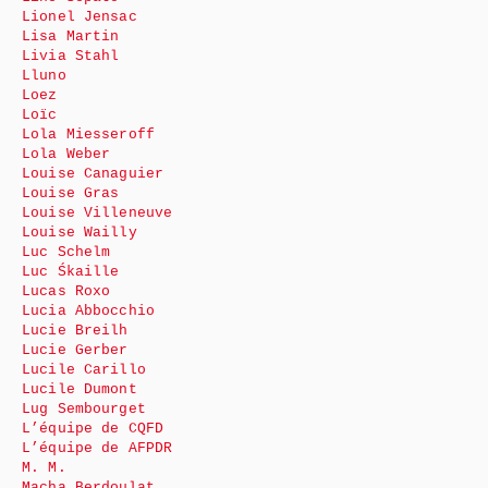
Lionel Jensac
Lisa Martin
Livia Stahl
Lluno
Loez
Loïc
Lola Miesseroff
Lola Weber
Louise Canaguier
Louise Gras
Louise Villeneuve
Louise Wailly
Luc Schelm
Luc Śkaille
Lucas Roxo
Lucia Abbocchio
Lucie Breilh
Lucie Gerber
Lucile Carillo
Lucile Dumont
Lug Sembourget
L’équipe de CQFD
L’équipe de AFPDR
M. M.
Macha Berdoulat