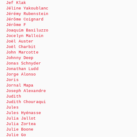
Jef Klak
Jéline Yakoublanc
Jérémy Rubenstein
Jérôme Coignard
Jérôme F
Joaquim Basiluzzo
Jocelyn Malloin
Joël Auster
Joël Charbit
John Marcotte
Johnny Deep
Jonas Schnyder
Jonathan Ludd
Jorge Alonso
Joris
Jornal Mapa
Joseph Alexandre
Judith
Judith Chouraqui
Jules
Jules Hyénasse
Julia Jallot
Julia Zortea
Julie Boone
Julie Go