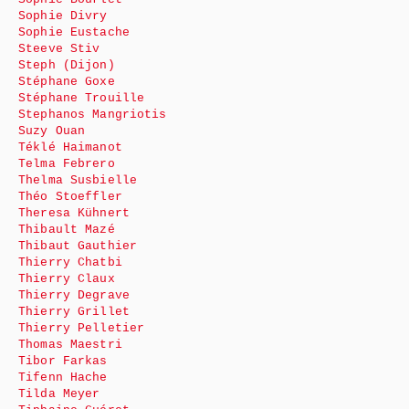
Sophie Divry
Sophie Eustache
Steeve Stiv
Steph (Dijon)
Stéphane Goxe
Stéphane Trouille
Stephanos Mangriotis
Suzy Ouan
Téklé Haimanot
Telma Febrero
Thelma Susbielle
Théo Stoeffler
Theresa Kühnert
Thibault Mazé
Thibaut Gauthier
Thierry Chatbi
Thierry Claux
Thierry Degrave
Thierry Grillet
Thierry Pelletier
Thomas Maestri
Tibor Farkas
Tifenn Hache
Tilda Meyer