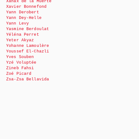
Xanax de la Muerte
Xavier Bonnefond
Yann Derobert
Yann Dey-Helle
Yann Levy
Yasmine Berdoulat
Yéléna Perret
Yeter Akyaz
Yohanne Lamoulère
Youssef El-Chazli
Yves Souben
Yzé Voluptée
Zineb Fahsi
Zoé Picard
Zsa-Zsa Bellavida