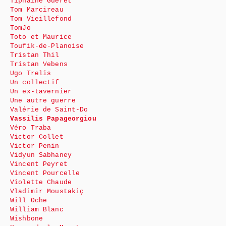
Tiphaine Guéret
Tom Marcireau
Tom Vieillefond
TomJo
Toto et Maurice
Toufik-de-Planoise
Tristan Thil
Tristan Vebens
Ugo Trelis
Un collectif
Un ex-tavernier
Une autre guerre
Valérie de Saint-Do
Vassilis Papageorgiou
Véro Traba
Victor Collet
Victor Penin
Vidyun Sabhaney
Vincent Peyret
Vincent Pourcelle
Violette Chaude
Vladimir Moustakiç
Will Oche
William Blanc
Wishbone