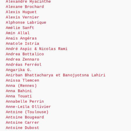
Alexandre Hyacinthe
Alexane Brochard
Alexis Huguet
Alexis Vernier
Alphonse Labrique
Amélie Sanft
Amin Allal
Anaïs Angéras
Anatole Istria
André Aspic & Nicolas Rami
Andrea Bottalico
Andrea Zennaro
Andréas Ferréol
Angarika G.
Anirban Bhattacharya et Banojyotsna Lahiri
Anissa Tlemcen
Anna (Rennes)
Anna Bahini
Anna Touati
Annabelle Perrin
Anne-Leïla Ollivier
Antoine (Toulouse)
Antoine Bougeard
Antoine Carrer
Antoine Dubost