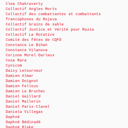
Clea Chakraverty
Collectif Angles Morts
Collectif des combattantes et combattants
francophones du Rojava
Collectif Grains de sable
Collectif Justice et Vérité pour Razia
Collectif La Rotative
Comité des fêtes de CQFD
Constance Le Bihan
Constance Vilanova
Corinne Morel Darleux
Cosa Rara
Cynicom
Daisy Letourneur
Damien Almar
Damien Doignot
Damien Fellous
Damien Le Bruchec
Daniel Gaillard
Daniel Mallerin
Daniel Paris-Clavel
Daniela Villegas
Daphné
Daphné Bédinadé
Daphné Blake