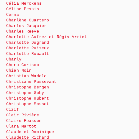
Célia Merckens
Céline Pessis
Cerna
Charlène Cuartero
Charles Jacquier
Charles Reeve
Charlotte Aufrez et Régis Arriet
Charlotte Dugrand
Charlotte Puiseux
Charlotte Rouault
Charly
Cheru Corisco
Chien Noir
Christian Waddle
Christiane Passevant
Christophe Bergen
Christophe Goby
Christophe Hubert
Christophe Massot
Cizif
Clair Rivière
Claire Feasson
Clara Martot
Claude et Dominique
Claudette Richard