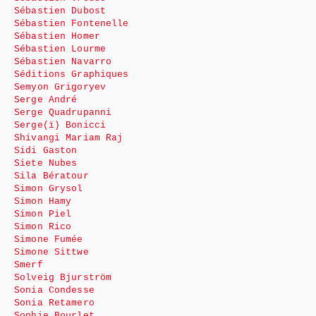
Sébastien Dubost
Sébastien Fontenelle
Sébastien Homer
Sébastien Lourme
Sébastien Navarro
Séditions Graphiques
Semyon Grigoryev
Serge André
Serge Quadrupanni
Serge(ï) Bonicci
Shivangi Mariam Raj
Sidi Gaston
Siete Nubes
Sila Bératour
Simon Grysol
Simon Hamy
Simon Piel
Simon Rico
Simone Fumée
Simone Sittwe
Smerf
Solveig Bjurström
Sonia Condesse
Sonia Retamero
Sophie Bourlet