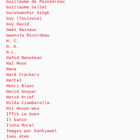
Guillaume de Poinzéreau
Guillaume Vallet
Gurshamshir Singh
Guy (Toulouse)
Guy David
Gwen Hainaux
Gwenola Ricordeau
H. C.
H. K.
H.L.
Hafed Benotman
Hal Moon
Hana
Hard Crackers
Hartal
Henri Blanc
Hervé Gouyer
Hervé Krief
Hilda Ciambarella
Hsi Hsuan-wou
Iffik Le Guen
Il Ganzo
Ilona Morel
Images par Dankjewel
Inès Atek