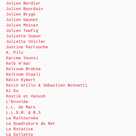
Julien Bordier
Julien Bourdais
Julien Brygo
Julien Gaunet
Julien Moisan
Julien Tewfiq
Juliette Simon
Juliette Volcler
Justine Partouche
K. Pils
Karima Younsi
Kelb H’mar
Keltoum Brahna
Keltoum Staali
Kévin Eybert
Kevin Grillo & Sébastien Bonnetti
Ki Du
Kostik et Vanush
L’Envolée
L.L. de Mars
L.L.D.M. & B.S
La Maltournée
La Quadrature du Net
La Rotative
La Sellette