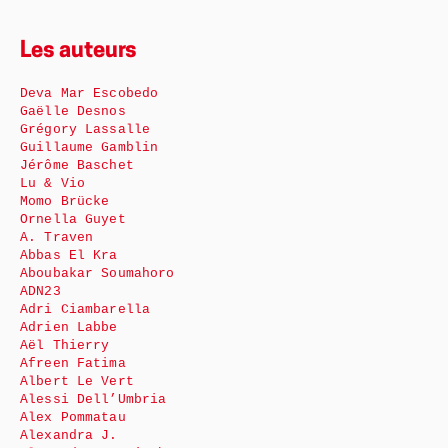
Les auteurs
Deva Mar Escobedo
Gaëlle Desnos
Grégory Lassalle
Guillaume Gamblin
Jérôme Baschet
Lu & Vio
Momo Brücke
Ornella Guyet
A. Traven
Abbas El Kra
Aboubakar Soumahoro
ADN23
Adri Ciambarella
Adrien Labbe
Aël Thierry
Afreen Fatima
Albert Le Vert
Alessi Dell’Umbria
Alex Pommatau
Alexandra J.