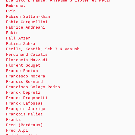
Evaristo Errante, Anselme Grisoler et Metif
Embrene.
Evîn
Fabien Sultan-Khan
Fabio Cerquellini
Fabrice Andreani
Fakir
Fall Amzer
Fatima Zahra
Fécile, Kostik, Seb 7 & Vanush
Ferdinand Cazalis
Florencia Mazzadi
Florent Gouget
France Fanion
Francesco Nocera
Francis Bernard
Francisco Colaço Pedro
Franck Dépretz
Franck Dragonetti
Franck Lafossas
François Jarrige
François Maliet
Frantz
Fred (Bordeaux)
Fred Alpi