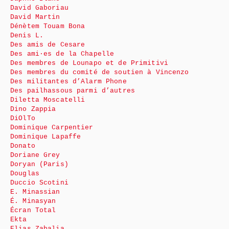
David Gaboriau
David Martin
Dénètem Touam Bona
Denis L.
Des amis de Cesare
Des ami·es de la Chapelle
Des membres de Lounapo et de Primitivi
Des membres du comité de soutien à Vincenzo
Des militantes d’Alarm Phone
Des pailhassous parmi d’autres
Diletta Moscatelli
Dino Zappia
DiOlTo
Dominique Carpentier
Dominique Lapaffe
Donato
Doriane Grey
Doryan (Paris)
Douglas
Duccio Scotini
E. Minassian
É. Minasyan
Écran Total
Ekta
Elias Zabalia