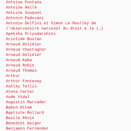
Antoine Fontana
Antoine Hallé
Antoine Souquet
Antonin Padovani
Antonio Delfini et Simon Le Roulley de
l’observatoire national du droit à la (…)
Apeksha Priyadarshini
Aristide Bostan
Arnaud Dolidier
Arnaud Chastagner
Arnaud Dolidier
Arnaud Kaba
Arnaud Robin
Arnaud Thomas
Arthur
Arthur Fontenay
Ashley Tellis
Atone Carter
Aude Vidal
Augustin Marcader
Babon Hitam
Baptiste Mollard
Basile Pévin
Benedikt Geiger
Benjamin Fernández