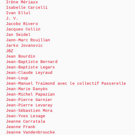
Irène Mériaux
Isabelle Carcelli
Ivan Ellul
J. V.
Jacobo Rivero
Jacques Collin
Jan Seidel
Jann-Marc Rouillan
Jarko Jovanovic
JBZ
Jean Bourdin
Jean-Baptiste Bernard
Jean-Baptiste Legars
Jean-Claude Leyraud
Jean-Loup
Jean-Manuel Traimond avec le collectif Passerelle
Jean-Marie Danyès
Jean-Michel Papazian
Jean-Pierre Garnier
Jean-Pierre Levaray
Jean-Sébastien Mora
Jean-Yves Lesage
Jeanne Carratala
Jeanne Frank
Jeanne Vandenbroucke