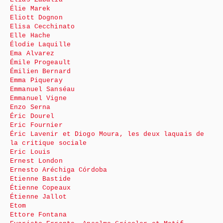
Élie Marek
Eliott Dognon
Elisa Cecchinato
Elle Hache
Élodie Laquille
Ema Alvarez
Émile Progeault
Émilien Bernard
Emma Piqueray
Emmanuel Sanséau
Emmanuel Vigne
Enzo Serna
Éric Dourel
Eric Fournier
Éric Lavenir et Diogo Moura, les deux laquais de
la critique sociale
Eric Louis
Ernest London
Ernesto Aréchiga Córdoba
Etienne Bastide
Étienne Copeaux
Étienne Jallot
Etom
Ettore Fontana