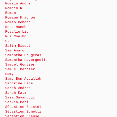
Romain André
Romain K.
Roman
Romane Frachon
Roméo Bondon
Rosa Munch
Rosalie Lion
Rui Coelho
S. B.
Salim Bisset
Sam Amaro
Samantha Fougeras
Samantha Lavergnolle
Samuel Gontier
Samuel Mercier
Samy
Samy Ben Abdallah
Sandrine Lana
Sarah Andres
Sarah Katz
Saša Savanović
Saskia Mori
Sébastien Boistel
Sébastien Bonetti
Sébastien Creusé