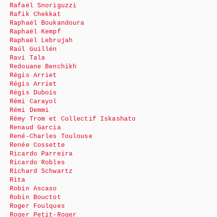
Rafaël Snoriguzzi
Rafik Chekkat
Raphaël Boukandoura
Raphaël Kempf
Raphaël Lebrujah
Raúl Guillén
Ravi Tala
Redouane Benchikh
Régis Arriet
Régis Arriet
Régis Dubois
Rémi Carayol
Rémi Demmi
Rémy Trom et Collectif Iskashato
Renaud Garcia
René-Charles Toulouse
Renée Cossette
Ricardo Parreira
Ricardo Robles
Richard Schwartz
Rita
Robin Ascaso
Robin Bouctot
Roger Foulques
Roger Petit-Roger