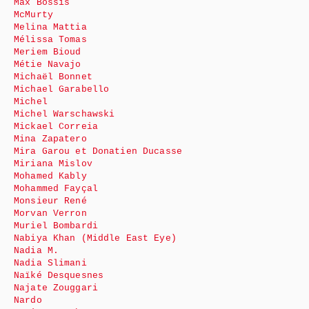
Max Bossis
McMurty
Melina Mattia
Mélissa Tomas
Meriem Bioud
Métie Navajo
Michaël Bonnet
Michael Garabello
Michel
Michel Warschawski
Mickael Correia
Mina Zapatero
Mira Garou et Donatien Ducasse
Miriana Mislov
Mohamed Kably
Mohammed Fayçal
Monsieur René
Morvan Verron
Muriel Bombardi
Nabiya Khan (Middle East Eye)
Nadia M.
Nadia Slimani
Naïké Desquesnes
Najate Zouggari
Nardo