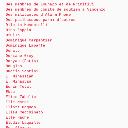
Des membres de Lounapo et de Primitivi
Des membres du comité de soutien à Vincenzo
Des militantes d’Alarm Phone
Des pailhassous parmi d’autres
Diletta Moscatelli
Dino Zappia
DiOlTo
Dominique Carpentier
Dominique Lapaffe
Donato
Doriane Grey
Doryan (Paris)
Douglas
Duccio Scotini
E. Minassian
É. Minasyan
Écran Total
Ekta
Elias Zabalia
Élie Marek
Eliott Dognon
Elisa Cecchinato
Elle Hache
Élodie Laquille
Ema Alvarez