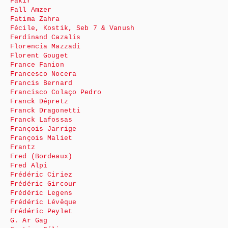
Fakir
Fall Amzer
Fatima Zahra
Fécile, Kostik, Seb 7 & Vanush
Ferdinand Cazalis
Florencia Mazzadi
Florent Gouget
France Fanion
Francesco Nocera
Francis Bernard
Francisco Colaço Pedro
Franck Dépretz
Franck Dragonetti
Franck Lafossas
François Jarrige
François Maliet
Frantz
Fred (Bordeaux)
Fred Alpi
Frédéric Ciriez
Frédéric Gircour
Frédéric Legens
Frédéric Lévêque
Frédéric Peylet
G. Ar Gag