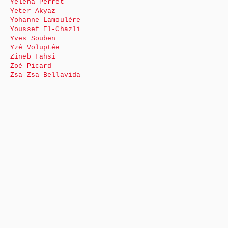
Yéléna Perret
Yeter Akyaz
Yohanne Lamoulère
Youssef El-Chazli
Yves Souben
Yzé Voluptée
Zineb Fahsi
Zoé Picard
Zsa-Zsa Bellavida