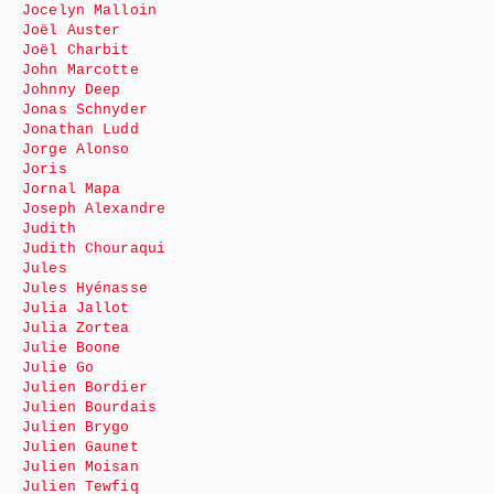
Jocelyn Malloin
Joël Auster
Joël Charbit
John Marcotte
Johnny Deep
Jonas Schnyder
Jonathan Ludd
Jorge Alonso
Joris
Jornal Mapa
Joseph Alexandre
Judith
Judith Chouraqui
Jules
Jules Hyénasse
Julia Jallot
Julia Zortea
Julie Boone
Julie Go
Julien Bordier
Julien Bourdais
Julien Brygo
Julien Gaunet
Julien Moisan
Julien Tewfiq