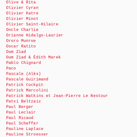
Olive & Rita
Olivier Cyran
Olivier Katre
Olivier Minot
Olivier Saint-Hilaire
Oncle Charlie
Orianne Hidalgo-Laurier
Ororo Munroe
Oscar Ratito
Oum Ziad
Oum Ziad & Édith Marek
Pablo Chignard
Paco
Pascale (Alès)
Pascale Guirimand
Patrick Cockpit
Patrick Marcolini
Patrick Watkins et Jean-Pierre Le Nestour
Patxi Beltzaiz
Paul Berger
Paul Leclair
Paul Ricaud
Paul Scheffer
Pauline Laplace
Pauline Stroesser