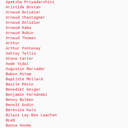
Apeksha Priyadarshini
Aristide Bostan
Arnaud Dolidier
Arnaud Chastagner
Arnaud Dolidier
Arnaud Kaba
Arnaud Robin
Arnaud Thomas
Arthur
Arthur Fontenay
Ashley Tellis
Atone Carter
Aude Vidal
Augustin Marcader
Babon Hitam
Baptiste Mollard
Basile Pévin
Benedikt Geiger
Benjamin Fernández
Benny Bulben
Benoît Godin
Bérénice Kalo
Bilani Ley Ben Laachen
BLeD
Bonne Année