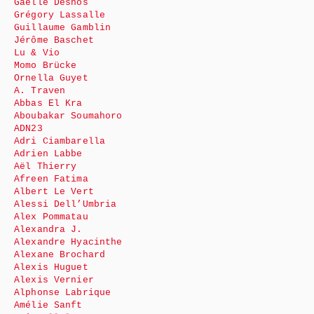
Gaëlle Desnos
Grégory Lassalle
Guillaume Gamblin
Jérôme Baschet
Lu & Vio
Momo Brücke
Ornella Guyet
A. Traven
Abbas El Kra
Aboubakar Soumahoro
ADN23
Adri Ciambarella
Adrien Labbe
Aël Thierry
Afreen Fatima
Albert Le Vert
Alessi Dell’Umbria
Alex Pommatau
Alexandra J.
Alexandre Hyacinthe
Alexane Brochard
Alexis Huguet
Alexis Vernier
Alphonse Labrique
Amélie Sanft