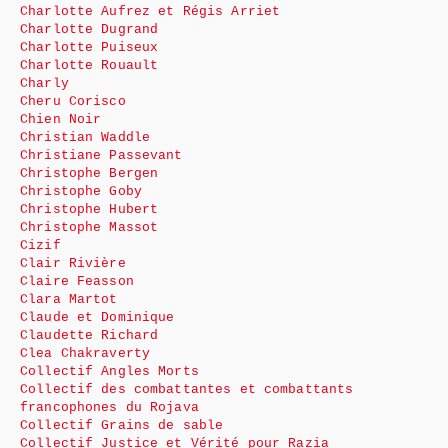
Charlotte Aufrez et Régis Arriet
Charlotte Dugrand
Charlotte Puiseux
Charlotte Rouault
Charly
Cheru Corisco
Chien Noir
Christian Waddle
Christiane Passevant
Christophe Bergen
Christophe Goby
Christophe Hubert
Christophe Massot
Cizif
Clair Rivière
Claire Feasson
Clara Martot
Claude et Dominique
Claudette Richard
Clea Chakraverty
Collectif Angles Morts
Collectif des combattantes et combattants
francophones du Rojava
Collectif Grains de sable
Collectif Justice et Vérité pour Razia