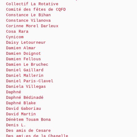
Collectif La Rotative
Comité des fêtes de CQFD
Constance Le Bihan
Constance Vilanova
Corinne Morel Darleux
Cosa Rara
Cynicom
Daisy Letourneur
Damien Almar
Damien Doignot
Damien Fellous
Damien Le Bruchec
Daniel Gaillard
Daniel Mallerin
Daniel Paris-Clavel
Daniela Villegas
Daphné
Daphné Bédinadé
Daphné Blake
David Gaboriau
David Martin
Dénètem Touam Bona
Denis L.
Des amis de Cesare
Des ami·es de la Chapelle