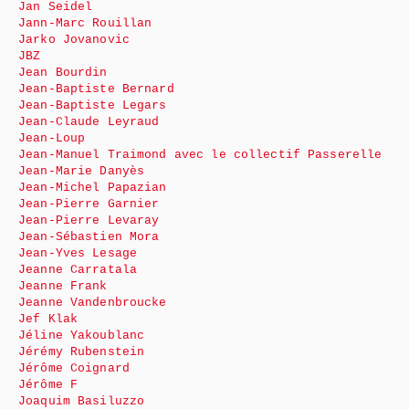
Jan Seidel
Jann-Marc Rouillan
Jarko Jovanovic
JBZ
Jean Bourdin
Jean-Baptiste Bernard
Jean-Baptiste Legars
Jean-Claude Leyraud
Jean-Loup
Jean-Manuel Traimond avec le collectif Passerelle
Jean-Marie Danyès
Jean-Michel Papazian
Jean-Pierre Garnier
Jean-Pierre Levaray
Jean-Sébastien Mora
Jean-Yves Lesage
Jeanne Carratala
Jeanne Frank
Jeanne Vandenbroucke
Jef Klak
Jéline Yakoublanc
Jérémy Rubenstein
Jérôme Coignard
Jérôme F
Joaquim Basiluzzo