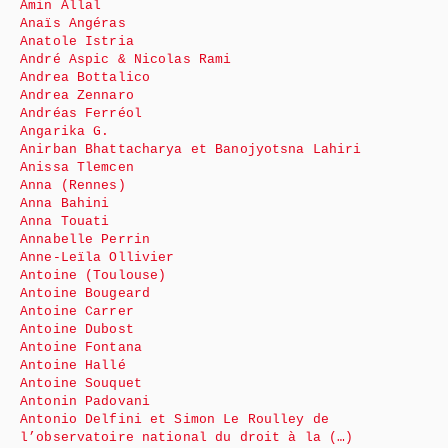
Amin Allal
Anaïs Angéras
Anatole Istria
André Aspic & Nicolas Rami
Andrea Bottalico
Andrea Zennaro
Andréas Ferréol
Angarika G.
Anirban Bhattacharya et Banojyotsna Lahiri
Anissa Tlemcen
Anna (Rennes)
Anna Bahini
Anna Touati
Annabelle Perrin
Anne-Leïla Ollivier
Antoine (Toulouse)
Antoine Bougeard
Antoine Carrer
Antoine Dubost
Antoine Fontana
Antoine Hallé
Antoine Souquet
Antonin Padovani
Antonio Delfini et Simon Le Roulley de
l’observatoire national du droit à la (…)