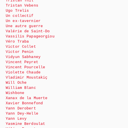
Tristan Thil
Tristan Vebens
Ugo Trelis
Un collectif
Un ex-tavernier
Une autre guerre
Valérie de Saint-Do
Vassilis Papageorgiou
Véro Traba
Victor Collet
Victor Penin
Vidyun Sabhaney
Vincent Peyret
Vincent Pourcelle
Violette Chaude
Vladimir Moustakiç
Will Oche
William Blanc
Wishbone
Xanax de la Muerte
Xavier Bonnefond
Yann Derobert
Yann Dey-Helle
Yann Levy
Yasmine Berdoulat