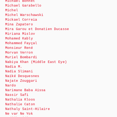
Michaël Bonnet
Michael Garabello
Michel
Michel Warschawski
Mickael Correia
Mina Zapatero
Mira Garou et Donatien Ducasse
Miriana Mislov
Mohamed Kably
Mohammed Fayçal
Monsieur René
Morvan Verron
Muriel Bombardi
Nabiya Khan (Middle East Eye)
Nadia M.
Nadia Slimani
Naïké Desquesnes
Najate Zouggari
Nardo
Narimane Baba Aïssa
Nassir Safi
Nathalia Kloos
Nathalie Caton
Nathaly Saint-Hilaire
Ne var Ne Yok