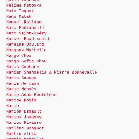
Malima Matonya
Malo Toquet
Manu Makak
Manuel Rolland
Marc Pantanella
Marc Saint-Upéry
Marcel Baudissard
Mareine Doulard
Margaux Wartelle
Margo Chou
Margo Sofia Chou
Maria Couture
Mariam Shengelia & Pierre Bonnevalle
Marie Causse
Marie Hermann
Marie Nennès
Marie-Anne Boutoleau
Marine Bobin
Mario
Marion Esnault
Marius Jouanny
Marius Rivière
Marlène Benquet
Martin Alric