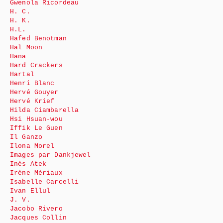
Gwenola Ricordeau
H. C.
H. K.
H.L.
Hafed Benotman
Hal Moon
Hana
Hard Crackers
Hartal
Henri Blanc
Hervé Gouyer
Hervé Krief
Hilda Ciambarella
Hsi Hsuan-wou
Iffik Le Guen
Il Ganzo
Ilona Morel
Images par Dankjewel
Inès Atek
Irène Mériaux
Isabelle Carcelli
Ivan Ellul
J. V.
Jacobo Rivero
Jacques Collin