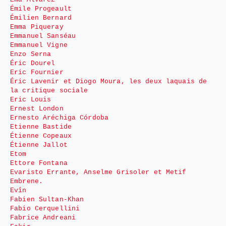
Émile Progeault
Émilien Bernard
Emma Piqueray
Emmanuel Sanséau
Emmanuel Vigne
Enzo Serna
Éric Dourel
Eric Fournier
Éric Lavenir et Diogo Moura, les deux laquais de
la critique sociale
Eric Louis
Ernest London
Ernesto Aréchiga Córdoba
Etienne Bastide
Étienne Copeaux
Étienne Jallot
Etom
Ettore Fontana
Evaristo Errante, Anselme Grisoler et Metif
Embrene.
Evîn
Fabien Sultan-Khan
Fabio Cerquellini
Fabrice Andreani