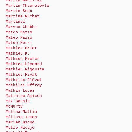
Martin Barzilai
Martin Chouratévla
Martin Seux
Martine Ruchat
Martinez
Maryse Chebbi
Mateo Matzo
Mateo Mazzo
Matéo Morsi
Mathieu Brier
Mathieu K.
Mathieu Kiefer
Mathieu Léonard
Mathieu Rigouste
Mathieu Rivat
Mathilde Blézat
Mathilde Offroy
Mathis Lucas
Matthieu Amiech
Max Bossis
McMurty
Melina Mattia
Mélissa Tomas
Meriem Bioud
Métie Navajo