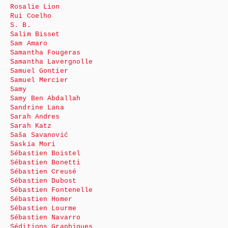
Rosalie Lion
Rui Coelho
S. B.
Salim Bisset
Sam Amaro
Samantha Fougeras
Samantha Lavergnolle
Samuel Gontier
Samuel Mercier
Samy
Samy Ben Abdallah
Sandrine Lana
Sarah Andres
Sarah Katz
Saša Savanović
Saskia Mori
Sébastien Boistel
Sébastien Bonetti
Sébastien Creusé
Sébastien Dubost
Sébastien Fontenelle
Sébastien Homer
Sébastien Lourme
Sébastien Navarro
Séditions Graphiques