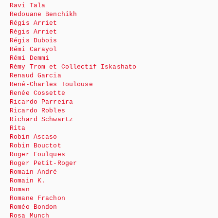
Ravi Tala
Redouane Benchikh
Régis Arriet
Régis Arriet
Régis Dubois
Rémi Carayol
Rémi Demmi
Rémy Trom et Collectif Iskashato
Renaud Garcia
René-Charles Toulouse
Renée Cossette
Ricardo Parreira
Ricardo Robles
Richard Schwartz
Rita
Robin Ascaso
Robin Bouctot
Roger Foulques
Roger Petit-Roger
Romain André
Romain K.
Roman
Romane Frachon
Roméo Bondon
Rosa Munch