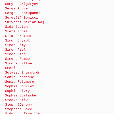
Semyon Grigoryev
Serge André
Serge Quadrupanni
Serge(ï) Bonicci
Shivangi Mariam Raj
Sidi Gaston
Siete Nubes
Sila Bératour
Simon Grysol
Simon Hamy
Simon Piel
Simon Rico
Simone Fumée
Simone Sittwe
Smerf
Solveig Bjurström
Sonia Condesse
Sonia Retamero
Sophie Bourlet
Sophie Divry
Sophie Eustache
Steeve Stiv
Steph (Dijon)
Stéphane Goxe
Stéphane Trouille