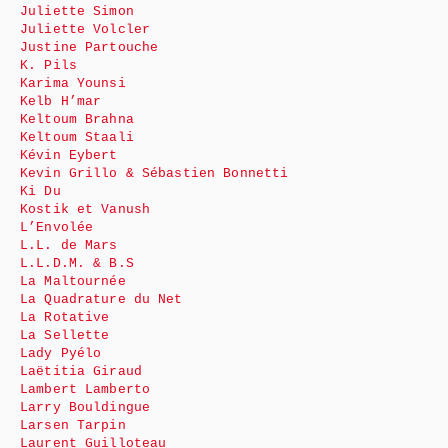
Juliette Simon
Juliette Volcler
Justine Partouche
K. Pils
Karima Younsi
Kelb H’mar
Keltoum Brahna
Keltoum Staali
Kévin Eybert
Kevin Grillo & Sébastien Bonnetti
Ki Du
Kostik et Vanush
L’Envolée
L.L. de Mars
L.L.D.M. & B.S
La Maltournée
La Quadrature du Net
La Rotative
La Sellette
Lady Pyélo
Laëtitia Giraud
Lambert Lamberto
Larry Bouldingue
Larsen Tarpin
Laurent Guilloteau