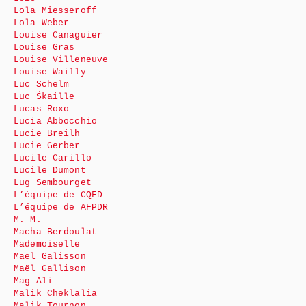
Lola Miesseroff
Lola Weber
Louise Canaguier
Louise Gras
Louise Villeneuve
Louise Wailly
Luc Schelm
Luc Śkaille
Lucas Roxo
Lucia Abbocchio
Lucie Breilh
Lucie Gerber
Lucile Carillo
Lucile Dumont
Lug Sembourget
L’équipe de CQFD
L’équipe de AFPDR
M. M.
Macha Berdoulat
Mademoiselle
Maël Galisson
Maël Gallison
Mag Ali
Malik Cheklalia
Malik Tournon