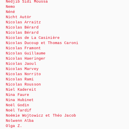
Nedjib Sidi Moussa
Nemo
Néné
Nicht Autör
Nicolas Arraitz
Nicolas Bérard
Nicolas Bérard
Nicolas de La Casinière
Nicolas Ducoup et Thomas Caroni
Nicolas Framont
Nicolas Guillaume
Nicolas Haeringer
Nicolas Jaoul
Nicolas Marvey
Nicolas Norrito
Nicolas Rami
Nicolas Rousson
Niel Kadereit
Nina Faure
Nina Hubinet
Noël Godin
Noël Tardif
Noémie Wojtowicz et Théo Jacob
Nolwenn Alba
Olga Z.