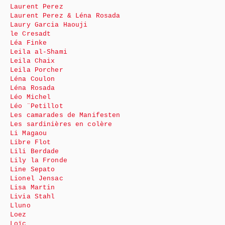
Laurent Perez
Laurent Perez & Léna Rosada
Laury Garcia Haouji
le Cresadt
Léa Finke
Leila al-Shami
Leila Chaix
Leila Porcher
Léna Coulon
Léna Rosada
Léo Michel
Léo ¨Petillot
Les camarades de Manifesten
Les sardinières en colère
Li Magaou
Libre Flot
Lili Berdade
Lily la Fronde
Line Sepato
Lionel Jensac
Lisa Martin
Livia Stahl
Lluno
Loez
Loïc