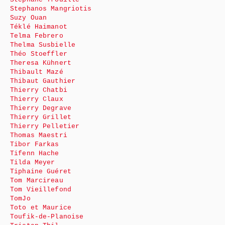
Stephanos Mangriotis
Suzy Ouan
Téklé Haimanot
Telma Febrero
Thelma Susbielle
Théo Stoeffler
Theresa Kühnert
Thibault Mazé
Thibaut Gauthier
Thierry Chatbi
Thierry Claux
Thierry Degrave
Thierry Grillet
Thierry Pelletier
Thomas Maestri
Tibor Farkas
Tifenn Hache
Tilda Meyer
Tiphaine Guéret
Tom Marcireau
Tom Vieillefond
TomJo
Toto et Maurice
Toufik-de-Planoise