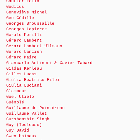
Gautier Félix
Gédicus
Geneviève Michel
Géo Cédille
Georges Broussaille
Georges Lapierre
Gérald Perilli
Gérard Lambert
Gérard Lambert-Ullmann
Gérard Lancien
Gérard Maire
Giancarlo Antinori & Xavier Tabard
Gildas Kerleau
Gilles Lucas
Giulia Beatrice Filpi
Giulia Luciani
Glammour
Guel Utielo
Guénolé
Guillaume de Poinzéreau
Guillaume Vallet
Gurshamshir Singh
Guy (Toulouse)
Guy David
Gwen Hainaux