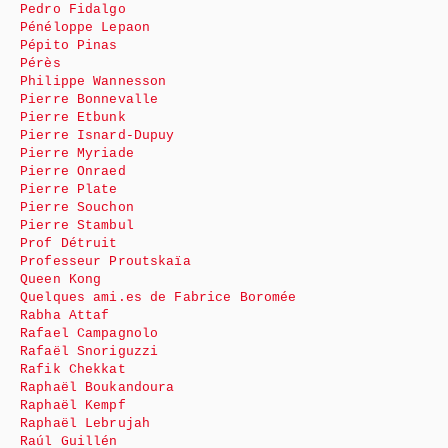
Pedro Fidalgo
Pénéloppe Lepaon
Pépito Pinas
Pérès
Philippe Wannesson
Pierre Bonnevalle
Pierre Etbunk
Pierre Isnard-Dupuy
Pierre Myriade
Pierre Onraed
Pierre Plate
Pierre Souchon
Pierre Stambul
Prof Détruit
Professeur Proutskaïa
Queen Kong
Quelques ami.es de Fabrice Boromée
Rabha Attaf
Rafael Campagnolo
Rafaël Snoriguzzi
Rafik Chekkat
Raphaël Boukandoura
Raphaël Kempf
Raphaël Lebrujah
Raúl Guillén