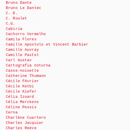
Bruno Dante
Bruno Le Dantec
C. D.
C. Roulet
C.G.
Cabiria
Cachorro Vermelho
Camila Flores
Camille Apostolo et Vincent Barbier
Camille Auvray
Camille Pastel
Carl Gustav
Cartografia noturna
Casse-noisette
Catherine Thumann
Cécile Février
Cécile Ketbi
Cécile Kiefer
Célia Izoard
Célia Merckens
Céline Pessis
Cerna
Charlène Cuartero
Charles Jacquier
Charles Reeve