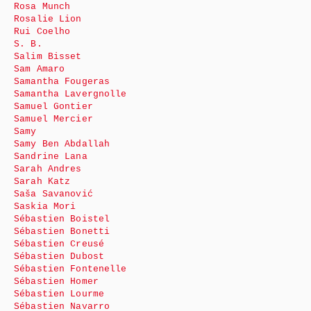
Rosa Munch
Rosalie Lion
Rui Coelho
S. B.
Salim Bisset
Sam Amaro
Samantha Fougeras
Samantha Lavergnolle
Samuel Gontier
Samuel Mercier
Samy
Samy Ben Abdallah
Sandrine Lana
Sarah Andres
Sarah Katz
Saša Savanović
Saskia Mori
Sébastien Boistel
Sébastien Bonetti
Sébastien Creusé
Sébastien Dubost
Sébastien Fontenelle
Sébastien Homer
Sébastien Lourme
Sébastien Navarro