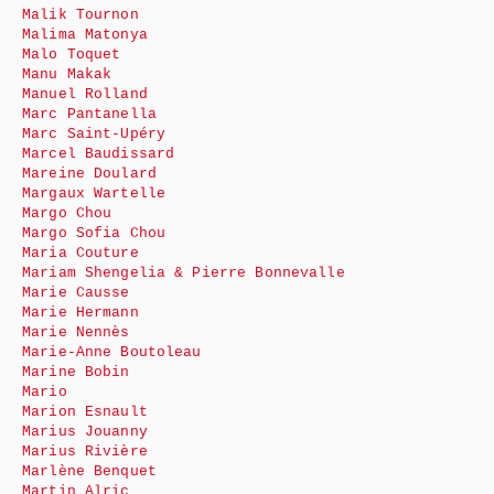
Malik Tournon
Malima Matonya
Malo Toquet
Manu Makak
Manuel Rolland
Marc Pantanella
Marc Saint-Upéry
Marcel Baudissard
Mareine Doulard
Margaux Wartelle
Margo Chou
Margo Sofia Chou
Maria Couture
Mariam Shengelia & Pierre Bonnevalle
Marie Causse
Marie Hermann
Marie Nennès
Marie-Anne Boutoleau
Marine Bobin
Mario
Marion Esnault
Marius Jouanny
Marius Rivière
Marlène Benquet
Martin Alric