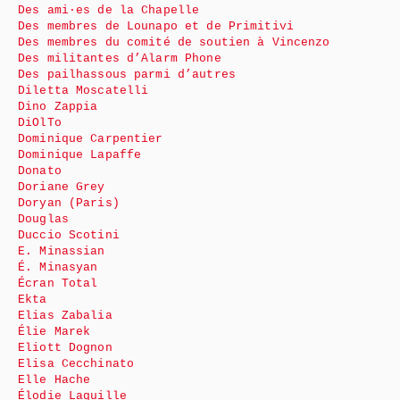
Des ami·es de la Chapelle
Des membres de Lounapo et de Primitivi
Des membres du comité de soutien à Vincenzo
Des militantes d’Alarm Phone
Des pailhassous parmi d’autres
Diletta Moscatelli
Dino Zappia
DiOlTo
Dominique Carpentier
Dominique Lapaffe
Donato
Doriane Grey
Doryan (Paris)
Douglas
Duccio Scotini
E. Minassian
É. Minasyan
Écran Total
Ekta
Elias Zabalia
Élie Marek
Eliott Dognon
Elisa Cecchinato
Elle Hache
Élodie Laquille