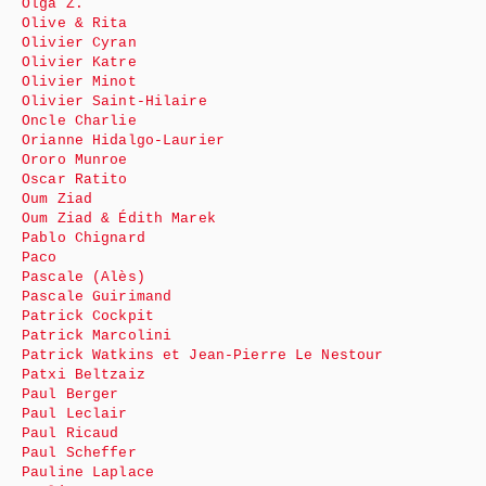
Olga Z.
Olive & Rita
Olivier Cyran
Olivier Katre
Olivier Minot
Olivier Saint-Hilaire
Oncle Charlie
Orianne Hidalgo-Laurier
Ororo Munroe
Oscar Ratito
Oum Ziad
Oum Ziad & Édith Marek
Pablo Chignard
Paco
Pascale (Alès)
Pascale Guirimand
Patrick Cockpit
Patrick Marcolini
Patrick Watkins et Jean-Pierre Le Nestour
Patxi Beltzaiz
Paul Berger
Paul Leclair
Paul Ricaud
Paul Scheffer
Pauline Laplace