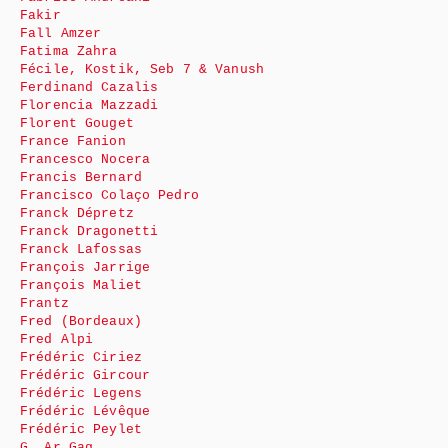
Fakir
Fall Amzer
Fatima Zahra
Fécile, Kostik, Seb 7 & Vanush
Ferdinand Cazalis
Florencia Mazzadi
Florent Gouget
France Fanion
Francesco Nocera
Francis Bernard
Francisco Colaço Pedro
Franck Dépretz
Franck Dragonetti
Franck Lafossas
François Jarrige
François Maliet
Frantz
Fred (Bordeaux)
Fred Alpi
Frédéric Ciriez
Frédéric Gircour
Frédéric Legens
Frédéric Lévêque
Frédéric Peylet
G. Ar Gag