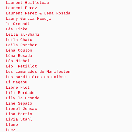
Laurent Guilloteau
Laurent Perez
Laurent Perez & Léna Rosada
Laury Garcia Haouji
le Cresadt
Léa Finke
Leila al-Shami
Leila Chaix
Leila Porcher
Léna Coulon
Léna Rosada
Léo Michel
Léo ¨Petillot
Les camarades de Manifesten
Les sardinières en colère
Li Magaou
Libre Flot
Lili Berdade
Lily la Fronde
Line Sepato
Lionel Jensac
Lisa Martin
Livia Stahl
Lluno
Loez