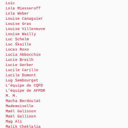
Loïc
Lola Miesseroff
Lola Weber
Louise Canaguier
Louise Gras
Louise Villeneuve
Louise Wailly
Luc Schelm
Luc Śkaille
Lucas Roxo
Lucia Abbocchio
Lucie Breilh
Lucie Gerber
Lucile Carillo
Lucile Dumont
Lug Sembourget
L’équipe de CQFD
L’équipe de AFPDR
M. M.
Macha Berdoulat
Mademoiselle
Maël Galisson
Maël Gallison
Mag Ali
Malik Cheklalia