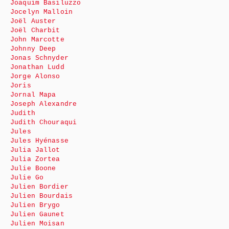
Joaquim Basiluzzo
Jocelyn Malloin
Joël Auster
Joël Charbit
John Marcotte
Johnny Deep
Jonas Schnyder
Jonathan Ludd
Jorge Alonso
Joris
Jornal Mapa
Joseph Alexandre
Judith
Judith Chouraqui
Jules
Jules Hyénasse
Julia Jallot
Julia Zortea
Julie Boone
Julie Go
Julien Bordier
Julien Bourdais
Julien Brygo
Julien Gaunet
Julien Moisan