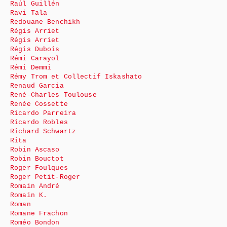
Raúl Guillén
Ravi Tala
Redouane Benchikh
Régis Arriet
Régis Arriet
Régis Dubois
Rémi Carayol
Rémi Demmi
Rémy Trom et Collectif Iskashato
Renaud Garcia
René-Charles Toulouse
Renée Cossette
Ricardo Parreira
Ricardo Robles
Richard Schwartz
Rita
Robin Ascaso
Robin Bouctot
Roger Foulques
Roger Petit-Roger
Romain André
Romain K.
Roman
Romane Frachon
Roméo Bondon