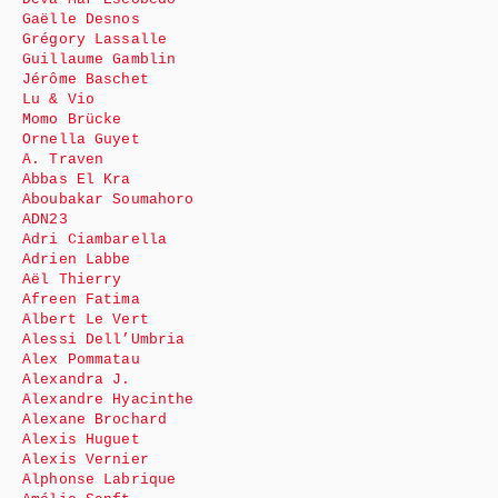
Gaëlle Desnos
Grégory Lassalle
Guillaume Gamblin
Jérôme Baschet
Lu & Vio
Momo Brücke
Ornella Guyet
A. Traven
Abbas El Kra
Aboubakar Soumahoro
ADN23
Adri Ciambarella
Adrien Labbe
Aël Thierry
Afreen Fatima
Albert Le Vert
Alessi Dell’Umbria
Alex Pommatau
Alexandra J.
Alexandre Hyacinthe
Alexane Brochard
Alexis Huguet
Alexis Vernier
Alphonse Labrique