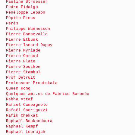
Pauline Stroesser
Pedro Fidalgo
Pénéloppe Lepaon
Pépito Pinas
Pérès
Philippe Wannesson
Pierre Bonnevalle
Pierre Etbunk
Pierre Isnard-Dupuy
Pierre Myriade
Pierre Onraed
Pierre Plate
Pierre Souchon
Pierre Stambul
Prof Détruit
Professeur Proutskaïa
Queen Kong
Quelques ami.es de Fabrice Boromée
Rabha Attaf
Rafael Campagnolo
Rafaël Snoriguzzi
Rafik Chekkat
Raphaël Boukandoura
Raphaël Kempf
Raphaël Lebrujah