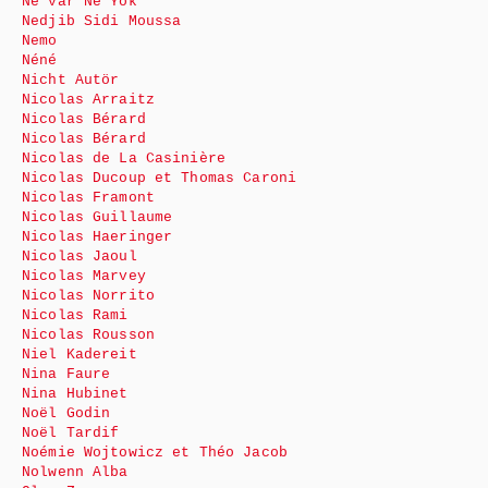
Ne var Ne Yok
Nedjib Sidi Moussa
Nemo
Néné
Nicht Autör
Nicolas Arraitz
Nicolas Bérard
Nicolas Bérard
Nicolas de La Casinière
Nicolas Ducoup et Thomas Caroni
Nicolas Framont
Nicolas Guillaume
Nicolas Haeringer
Nicolas Jaoul
Nicolas Marvey
Nicolas Norrito
Nicolas Rami
Nicolas Rousson
Niel Kadereit
Nina Faure
Nina Hubinet
Noël Godin
Noël Tardif
Noémie Wojtowicz et Théo Jacob
Nolwenn Alba