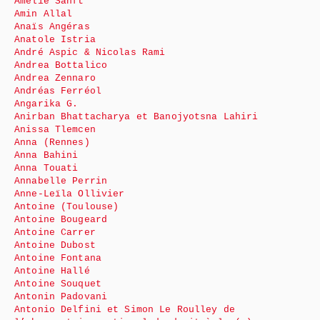
Amélie Sanft
Amin Allal
Anaïs Angéras
Anatole Istria
André Aspic & Nicolas Rami
Andrea Bottalico
Andrea Zennaro
Andréas Ferréol
Angarika G.
Anirban Bhattacharya et Banojyotsna Lahiri
Anissa Tlemcen
Anna (Rennes)
Anna Bahini
Anna Touati
Annabelle Perrin
Anne-Leïla Ollivier
Antoine (Toulouse)
Antoine Bougeard
Antoine Carrer
Antoine Dubost
Antoine Fontana
Antoine Hallé
Antoine Souquet
Antonin Padovani
Antonio Delfini et Simon Le Roulley de