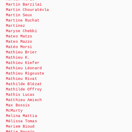
Martin Barzilai
Martin Chouratévla
Martin Seux
Martine Ruchat
Martinez
Maryse Chebbi
Mateo Matzo
Mateo Mazzo
Matéo Morsi
Mathieu Brier
Mathieu K.
Mathieu Kiefer
Mathieu Léonard
Mathieu Rigouste
Mathieu Rivat
Mathilde Blézat
Mathilde Offroy
Mathis Lucas
Matthieu Amiech
Max Bossis
McMurty
Melina Mattia
Mélissa Tomas
Meriem Bioud
Métie Navajo