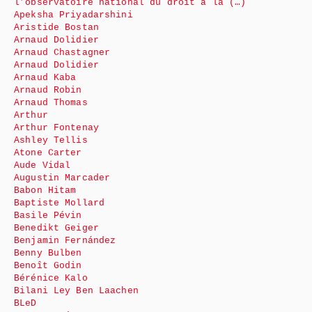
l’observatoire national du droit à la (…)
Apeksha Priyadarshini
Aristide Bostan
Arnaud Dolidier
Arnaud Chastagner
Arnaud Dolidier
Arnaud Kaba
Arnaud Robin
Arnaud Thomas
Arthur
Arthur Fontenay
Ashley Tellis
Atone Carter
Aude Vidal
Augustin Marcader
Babon Hitam
Baptiste Mollard
Basile Pévin
Benedikt Geiger
Benjamin Fernández
Benny Bulben
Benoît Godin
Bérénice Kalo
Bilani Ley Ben Laachen
BLeD