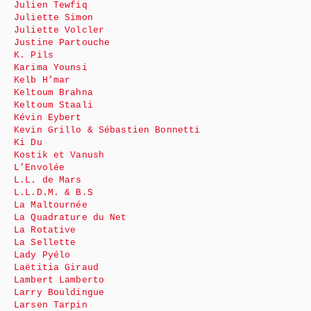
Julien Tewfiq
Juliette Simon
Juliette Volcler
Justine Partouche
K. Pils
Karima Younsi
Kelb H’mar
Keltoum Brahna
Keltoum Staali
Kévin Eybert
Kevin Grillo & Sébastien Bonnetti
Ki Du
Kostik et Vanush
L’Envolée
L.L. de Mars
L.L.D.M. & B.S
La Maltournée
La Quadrature du Net
La Rotative
La Sellette
Lady Pyélo
Laëtitia Giraud
Lambert Lamberto
Larry Bouldingue
Larsen Tarpin