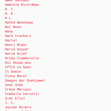
Gwen Hainaux
Gwenola Ricordeau
H. C.
H. K.
H.L.
Hafed Benotman
Hal Moon
Hana
Hard Crackers
Hartal
Henri Blanc
Hervé Gouyer
Hervé Krief
Hilda Ciambarella
Hsi Hsuan-wou
Iffik Le Guen
Il Ganzo
Ilona Morel
Images par Dankjewel
Inès Atek
Irène Mériaux
Isabelle Carcelli
Ivan Ellul
J. V.
Jacobo Rivero