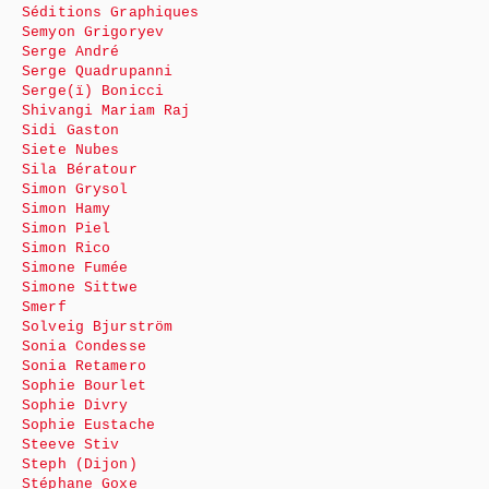
Séditions Graphiques
Semyon Grigoryev
Serge André
Serge Quadrupanni
Serge(ï) Bonicci
Shivangi Mariam Raj
Sidi Gaston
Siete Nubes
Sila Bératour
Simon Grysol
Simon Hamy
Simon Piel
Simon Rico
Simone Fumée
Simone Sittwe
Smerf
Solveig Bjurström
Sonia Condesse
Sonia Retamero
Sophie Bourlet
Sophie Divry
Sophie Eustache
Steeve Stiv
Steph (Dijon)
Stéphane Goxe