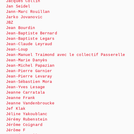
Jacques Collin
Jan Seidel
Jann-Marc Rouillan
Jarko Jovanovic
JBZ
Jean Bourdin
Jean-Baptiste Bernard
Jean-Baptiste Legars
Jean-Claude Leyraud
Jean-Loup
Jean-Manuel Traimond avec le collectif Passerelle
Jean-Marie Danyès
Jean-Michel Papazian
Jean-Pierre Garnier
Jean-Pierre Levaray
Jean-Sébastien Mora
Jean-Yves Lesage
Jeanne Carratala
Jeanne Frank
Jeanne Vandenbroucke
Jef Klak
Jéline Yakoublanc
Jérémy Rubenstein
Jérôme Coignard
Jérôme F