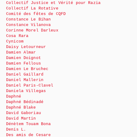
Collectif Justice et Vérité pour Razia
Collectif La Rotative
Comité des fêtes de CQFD
Constance Le Bihan
Constance Vilanova
Corinne Morel Darleux
Cosa Rara
Cynicom
Daisy Letourneur
Damien Almar
Damien Doignot
Damien Fellous
Damien Le Bruchec
Daniel Gaillard
Daniel Mallerin
Daniel Paris-Clavel
Daniela Villegas
Daphné
Daphné Bédinadé
Daphné Blake
David Gaboriau
David Martin
Dénètem Touam Bona
Denis L.
Des amis de Cesare