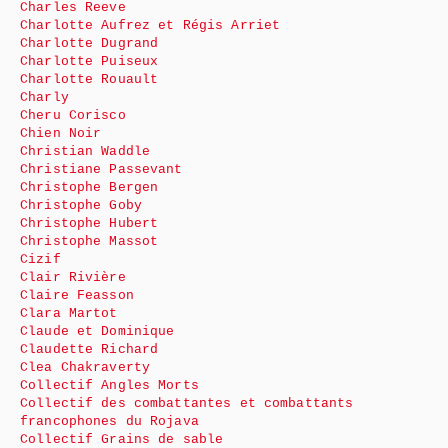
Charles Reeve
Charlotte Aufrez et Régis Arriet
Charlotte Dugrand
Charlotte Puiseux
Charlotte Rouault
Charly
Cheru Corisco
Chien Noir
Christian Waddle
Christiane Passevant
Christophe Bergen
Christophe Goby
Christophe Hubert
Christophe Massot
Cizif
Clair Rivière
Claire Feasson
Clara Martot
Claude et Dominique
Claudette Richard
Clea Chakraverty
Collectif Angles Morts
Collectif des combattantes et combattants
francophones du Rojava
Collectif Grains de sable