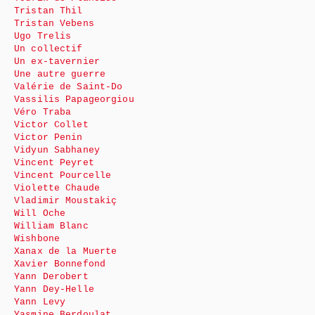
Tristan Thil
Tristan Vebens
Ugo Trelis
Un collectif
Un ex-tavernier
Une autre guerre
Valérie de Saint-Do
Vassilis Papageorgiou
Véro Traba
Victor Collet
Victor Penin
Vidyun Sabhaney
Vincent Peyret
Vincent Pourcelle
Violette Chaude
Vladimir Moustakiç
Will Oche
William Blanc
Wishbone
Xanax de la Muerte
Xavier Bonnefond
Yann Derobert
Yann Dey-Helle
Yann Levy
Yasmine Berdoulat