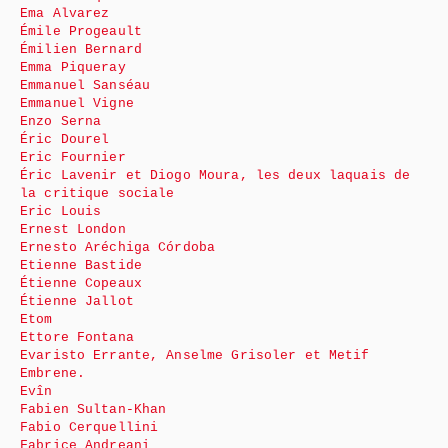
Ema Alvarez
Émile Progeault
Émilien Bernard
Emma Piqueray
Emmanuel Sanséau
Emmanuel Vigne
Enzo Serna
Éric Dourel
Eric Fournier
Éric Lavenir et Diogo Moura, les deux laquais de
la critique sociale
Eric Louis
Ernest London
Ernesto Aréchiga Córdoba
Etienne Bastide
Étienne Copeaux
Étienne Jallot
Etom
Ettore Fontana
Evaristo Errante, Anselme Grisoler et Metif
Embrene.
Evîn
Fabien Sultan-Khan
Fabio Cerquellini
Fabrice Andreani