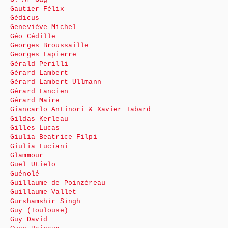
Gautier Félix
Gédicus
Geneviève Michel
Géo Cédille
Georges Broussaille
Georges Lapierre
Gérald Perilli
Gérard Lambert
Gérard Lambert-Ullmann
Gérard Lancien
Gérard Maire
Giancarlo Antinori & Xavier Tabard
Gildas Kerleau
Gilles Lucas
Giulia Beatrice Filpi
Giulia Luciani
Glammour
Guel Utielo
Guénolé
Guillaume de Poinzéreau
Guillaume Vallet
Gurshamshir Singh
Guy (Toulouse)
Guy David