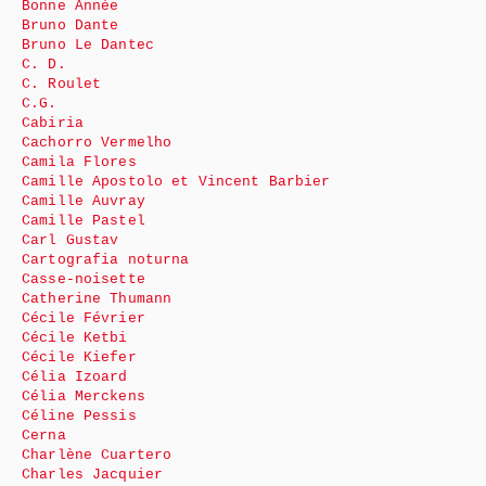
Bonne Année
Bruno Dante
Bruno Le Dantec
C. D.
C. Roulet
C.G.
Cabiria
Cachorro Vermelho
Camila Flores
Camille Apostolo et Vincent Barbier
Camille Auvray
Camille Pastel
Carl Gustav
Cartografia noturna
Casse-noisette
Catherine Thumann
Cécile Février
Cécile Ketbi
Cécile Kiefer
Célia Izoard
Célia Merckens
Céline Pessis
Cerna
Charlène Cuartero
Charles Jacquier