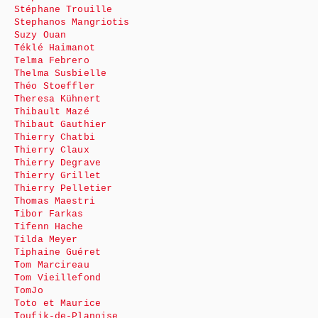
Stéphane Trouille
Stephanos Mangriotis
Suzy Ouan
Téklé Haimanot
Telma Febrero
Thelma Susbielle
Théo Stoeffler
Theresa Kühnert
Thibault Mazé
Thibaut Gauthier
Thierry Chatbi
Thierry Claux
Thierry Degrave
Thierry Grillet
Thierry Pelletier
Thomas Maestri
Tibor Farkas
Tifenn Hache
Tilda Meyer
Tiphaine Guéret
Tom Marcireau
Tom Vieillefond
TomJo
Toto et Maurice
Toufik-de-Planoise