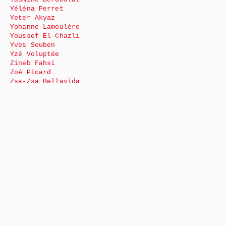
Yéléna Perret
Yeter Akyaz
Yohanne Lamoulère
Youssef El-Chazli
Yves Souben
Yzé Voluptée
Zineb Fahsi
Zoé Picard
Zsa-Zsa Bellavida