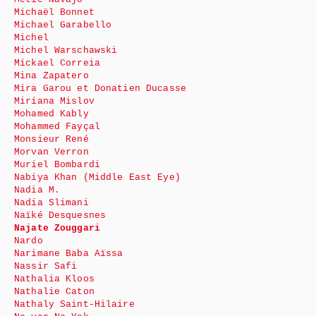
Michaël Bonnet
Michael Garabello
Michel
Michel Warschawski
Mickael Correia
Mina Zapatero
Mira Garou et Donatien Ducasse
Miriana Mislov
Mohamed Kably
Mohammed Fayçal
Monsieur René
Morvan Verron
Muriel Bombardi
Nabiya Khan (Middle East Eye)
Nadia M.
Nadia Slimani
Naïké Desquesnes
Najate Zouggari
Nardo
Narimane Baba Aïssa
Nassir Safi
Nathalia Kloos
Nathalie Caton
Nathaly Saint-Hilaire