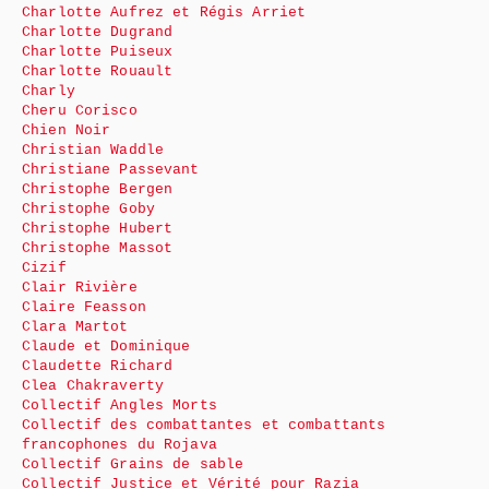
Charlotte Aufrez et Régis Arriet
Charlotte Dugrand
Charlotte Puiseux
Charlotte Rouault
Charly
Cheru Corisco
Chien Noir
Christian Waddle
Christiane Passevant
Christophe Bergen
Christophe Goby
Christophe Hubert
Christophe Massot
Cizif
Clair Rivière
Claire Feasson
Clara Martot
Claude et Dominique
Claudette Richard
Clea Chakraverty
Collectif Angles Morts
Collectif des combattantes et combattants
francophones du Rojava
Collectif Grains de sable
Collectif Justice et Vérité pour Razia