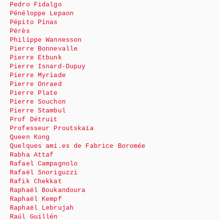
Pedro Fidalgo
Pénéloppe Lepaon
Pépito Pinas
Pérès
Philippe Wannesson
Pierre Bonnevalle
Pierre Etbunk
Pierre Isnard-Dupuy
Pierre Myriade
Pierre Onraed
Pierre Plate
Pierre Souchon
Pierre Stambul
Prof Détruit
Professeur Proutskaïa
Queen Kong
Quelques ami.es de Fabrice Boromée
Rabha Attaf
Rafael Campagnolo
Rafaël Snoriguzzi
Rafik Chekkat
Raphaël Boukandoura
Raphaël Kempf
Raphaël Lebrujah
Raúl Guillén