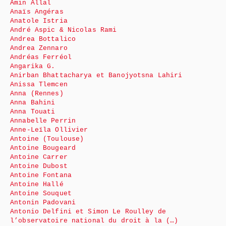
Amin Allal
Anaïs Angéras
Anatole Istria
André Aspic & Nicolas Rami
Andrea Bottalico
Andrea Zennaro
Andréas Ferréol
Angarika G.
Anirban Bhattacharya et Banojyotsna Lahiri
Anissa Tlemcen
Anna (Rennes)
Anna Bahini
Anna Touati
Annabelle Perrin
Anne-Leïla Ollivier
Antoine (Toulouse)
Antoine Bougeard
Antoine Carrer
Antoine Dubost
Antoine Fontana
Antoine Hallé
Antoine Souquet
Antonin Padovani
Antonio Delfini et Simon Le Roulley de
l’observatoire national du droit à la (…)