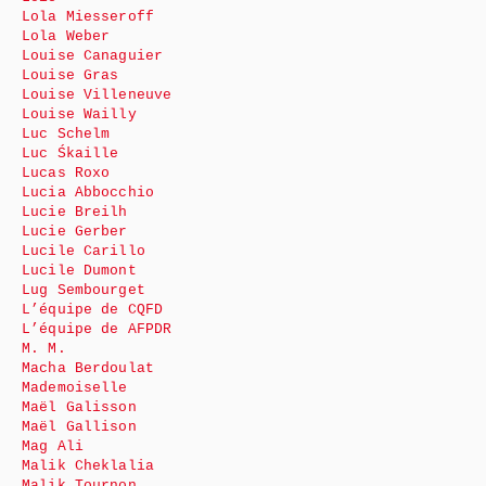
Lola Miesseroff
Lola Weber
Louise Canaguier
Louise Gras
Louise Villeneuve
Louise Wailly
Luc Schelm
Luc Śkaille
Lucas Roxo
Lucia Abbocchio
Lucie Breilh
Lucie Gerber
Lucile Carillo
Lucile Dumont
Lug Sembourget
L’équipe de CQFD
L’équipe de AFPDR
M. M.
Macha Berdoulat
Mademoiselle
Maël Galisson
Maël Gallison
Mag Ali
Malik Cheklalia
Malik Tournon