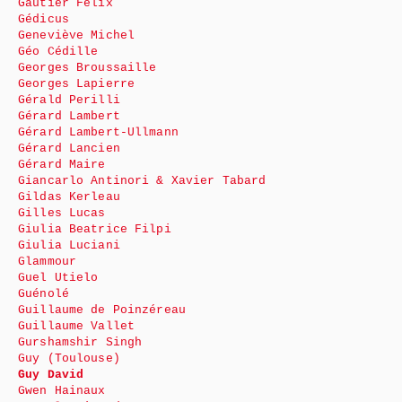
Gautier Félix
Gédicus
Geneviève Michel
Géo Cédille
Georges Broussaille
Georges Lapierre
Gérald Perilli
Gérard Lambert
Gérard Lambert-Ullmann
Gérard Lancien
Gérard Maire
Giancarlo Antinori & Xavier Tabard
Gildas Kerleau
Gilles Lucas
Giulia Beatrice Filpi
Giulia Luciani
Glammour
Guel Utielo
Guénolé
Guillaume de Poinzéreau
Guillaume Vallet
Gurshamshir Singh
Guy (Toulouse)
Guy David
Gwen Hainaux