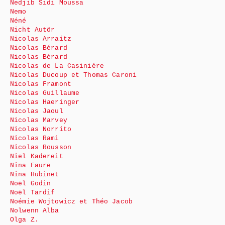
Nedjib Sidi Moussa
Nemo
Néné
Nicht Autör
Nicolas Arraitz
Nicolas Bérard
Nicolas Bérard
Nicolas de La Casinière
Nicolas Ducoup et Thomas Caroni
Nicolas Framont
Nicolas Guillaume
Nicolas Haeringer
Nicolas Jaoul
Nicolas Marvey
Nicolas Norrito
Nicolas Rami
Nicolas Rousson
Niel Kadereit
Nina Faure
Nina Hubinet
Noël Godin
Noël Tardif
Noémie Wojtowicz et Théo Jacob
Nolwenn Alba
Olga Z.