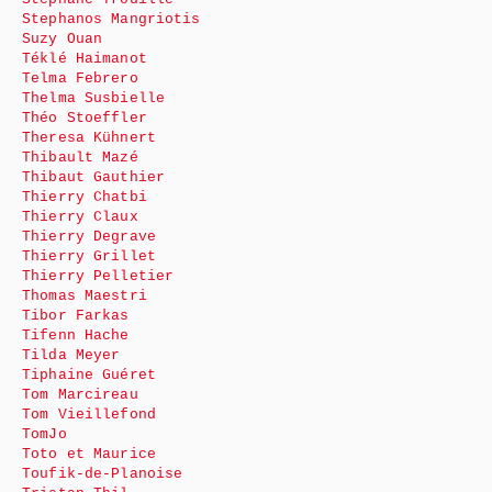
Stephanos Mangriotis
Suzy Ouan
Téklé Haimanot
Telma Febrero
Thelma Susbielle
Théo Stoeffler
Theresa Kühnert
Thibault Mazé
Thibaut Gauthier
Thierry Chatbi
Thierry Claux
Thierry Degrave
Thierry Grillet
Thierry Pelletier
Thomas Maestri
Tibor Farkas
Tifenn Hache
Tilda Meyer
Tiphaine Guéret
Tom Marcireau
Tom Vieillefond
TomJo
Toto et Maurice
Toufik-de-Planoise