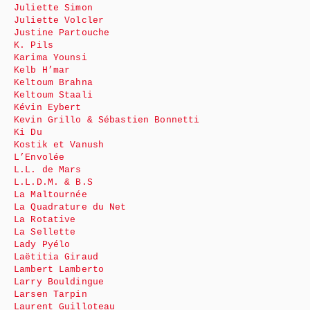
Juliette Simon
Juliette Volcler
Justine Partouche
K. Pils
Karima Younsi
Kelb H’mar
Keltoum Brahna
Keltoum Staali
Kévin Eybert
Kevin Grillo & Sébastien Bonnetti
Ki Du
Kostik et Vanush
L’Envolée
L.L. de Mars
L.L.D.M. & B.S
La Maltournée
La Quadrature du Net
La Rotative
La Sellette
Lady Pyélo
Laëtitia Giraud
Lambert Lamberto
Larry Bouldingue
Larsen Tarpin
Laurent Guilloteau