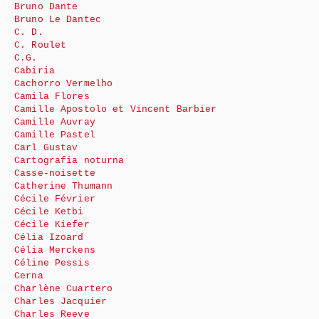
Bruno Dante
Bruno Le Dantec
C. D.
C. Roulet
C.G.
Cabiria
Cachorro Vermelho
Camila Flores
Camille Apostolo et Vincent Barbier
Camille Auvray
Camille Pastel
Carl Gustav
Cartografia noturna
Casse-noisette
Catherine Thumann
Cécile Février
Cécile Ketbi
Cécile Kiefer
Célia Izoard
Célia Merckens
Céline Pessis
Cerna
Charlène Cuartero
Charles Jacquier
Charles Reeve