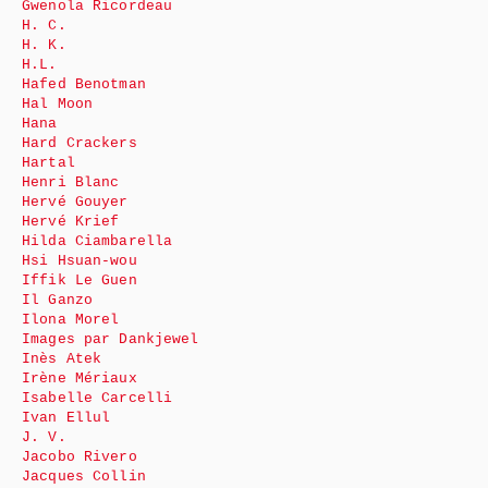
Gwenola Ricordeau
H. C.
H. K.
H.L.
Hafed Benotman
Hal Moon
Hana
Hard Crackers
Hartal
Henri Blanc
Hervé Gouyer
Hervé Krief
Hilda Ciambarella
Hsi Hsuan-wou
Iffik Le Guen
Il Ganzo
Ilona Morel
Images par Dankjewel
Inès Atek
Irène Mériaux
Isabelle Carcelli
Ivan Ellul
J. V.
Jacobo Rivero
Jacques Collin