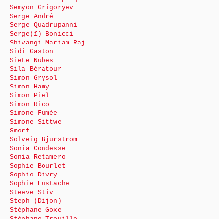
Semyon Grigoryev
Serge André
Serge Quadrupanni
Serge(ï) Bonicci
Shivangi Mariam Raj
Sidi Gaston
Siete Nubes
Sila Bératour
Simon Grysol
Simon Hamy
Simon Piel
Simon Rico
Simone Fumée
Simone Sittwe
Smerf
Solveig Bjurström
Sonia Condesse
Sonia Retamero
Sophie Bourlet
Sophie Divry
Sophie Eustache
Steeve Stiv
Steph (Dijon)
Stéphane Goxe
Stéphane Trouille