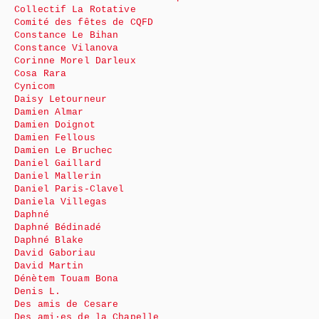
Collectif La Rotative
Comité des fêtes de CQFD
Constance Le Bihan
Constance Vilanova
Corinne Morel Darleux
Cosa Rara
Cynicom
Daisy Letourneur
Damien Almar
Damien Doignot
Damien Fellous
Damien Le Bruchec
Daniel Gaillard
Daniel Mallerin
Daniel Paris-Clavel
Daniela Villegas
Daphné
Daphné Bédinadé
Daphné Blake
David Gaboriau
David Martin
Dénètem Touam Bona
Denis L.
Des amis de Cesare
Des ami·es de la Chapelle