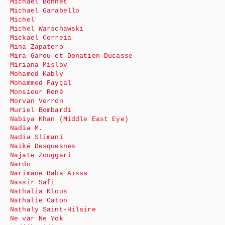
Michaël Bonnet
Michael Garabello
Michel
Michel Warschawski
Mickael Correia
Mina Zapatero
Mira Garou et Donatien Ducasse
Miriana Mislov
Mohamed Kably
Mohammed Fayçal
Monsieur René
Morvan Verron
Muriel Bombardi
Nabiya Khan (Middle East Eye)
Nadia M.
Nadia Slimani
Naïké Desquesnes
Najate Zouggari
Nardo
Narimane Baba Aïssa
Nassir Safi
Nathalia Kloos
Nathalie Caton
Nathaly Saint-Hilaire
Ne var Ne Yok