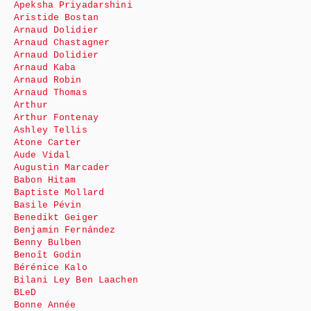
Apeksha Priyadarshini
Aristide Bostan
Arnaud Dolidier
Arnaud Chastagner
Arnaud Dolidier
Arnaud Kaba
Arnaud Robin
Arnaud Thomas
Arthur
Arthur Fontenay
Ashley Tellis
Atone Carter
Aude Vidal
Augustin Marcader
Babon Hitam
Baptiste Mollard
Basile Pévin
Benedikt Geiger
Benjamin Fernández
Benny Bulben
Benoît Godin
Bérénice Kalo
Bilani Ley Ben Laachen
BLeD
Bonne Année