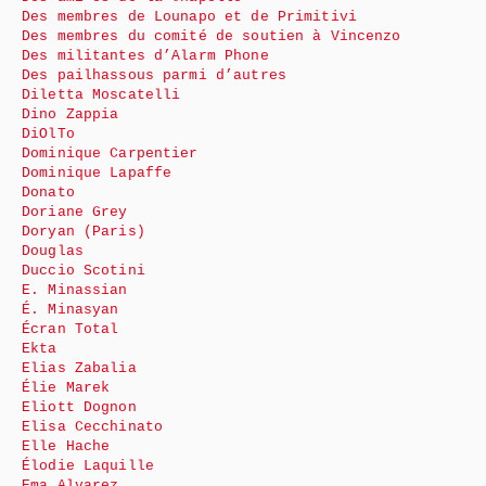
Des membres de Lounapo et de Primitivi
Des membres du comité de soutien à Vincenzo
Des militantes d’Alarm Phone
Des pailhassous parmi d’autres
Diletta Moscatelli
Dino Zappia
DiOlTo
Dominique Carpentier
Dominique Lapaffe
Donato
Doriane Grey
Doryan (Paris)
Douglas
Duccio Scotini
E. Minassian
É. Minasyan
Écran Total
Ekta
Elias Zabalia
Élie Marek
Eliott Dognon
Elisa Cecchinato
Elle Hache
Élodie Laquille
Ema Alvarez