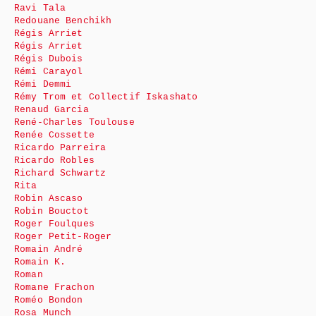
Ravi Tala
Redouane Benchikh
Régis Arriet
Régis Arriet
Régis Dubois
Rémi Carayol
Rémi Demmi
Rémy Trom et Collectif Iskashato
Renaud Garcia
René-Charles Toulouse
Renée Cossette
Ricardo Parreira
Ricardo Robles
Richard Schwartz
Rita
Robin Ascaso
Robin Bouctot
Roger Foulques
Roger Petit-Roger
Romain André
Romain K.
Roman
Romane Frachon
Roméo Bondon
Rosa Munch