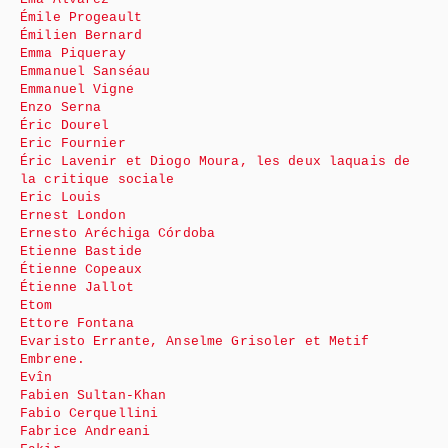
Émile Progeault
Émilien Bernard
Emma Piqueray
Emmanuel Sanséau
Emmanuel Vigne
Enzo Serna
Éric Dourel
Eric Fournier
Éric Lavenir et Diogo Moura, les deux laquais de
la critique sociale
Eric Louis
Ernest London
Ernesto Aréchiga Córdoba
Etienne Bastide
Étienne Copeaux
Étienne Jallot
Etom
Ettore Fontana
Evaristo Errante, Anselme Grisoler et Metif
Embrene.
Evîn
Fabien Sultan-Khan
Fabio Cerquellini
Fabrice Andreani