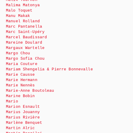
Malima Matonya
Malo Toquet
Manu Makak
Manuel Rolland
Marc Pantanella
Marc Saint-Upéry
Marcel Baudissard
Mareine Doulard
Margaux Wartelle
Margo Chou
Margo Sofia Chou
Maria Couture
Mariam Shengelia & Pierre Bonnevalle
Marie Causse
Marie Hermann
Marie Nennès
Marie-Anne Boutoleau
Marine Bobin
Mario
Marion Esnault
Marius Jouanny
Marius Rivière
Marlène Benquet
Martin Alric