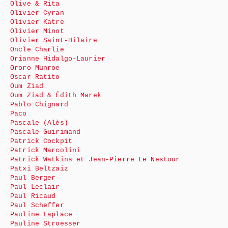
Olive & Rita
Olivier Cyran
Olivier Katre
Olivier Minot
Olivier Saint-Hilaire
Oncle Charlie
Orianne Hidalgo-Laurier
Ororo Munroe
Oscar Ratito
Oum Ziad
Oum Ziad & Édith Marek
Pablo Chignard
Paco
Pascale (Alès)
Pascale Guirimand
Patrick Cockpit
Patrick Marcolini
Patrick Watkins et Jean-Pierre Le Nestour
Patxi Beltzaiz
Paul Berger
Paul Leclair
Paul Ricaud
Paul Scheffer
Pauline Laplace
Pauline Stroesser