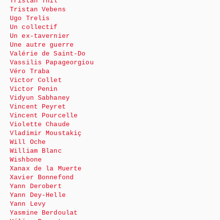
Tristan Thil
Tristan Vebens
Ugo Trelis
Un collectif
Un ex-tavernier
Une autre guerre
Valérie de Saint-Do
Vassilis Papageorgiou
Véro Traba
Victor Collet
Victor Penin
Vidyun Sabhaney
Vincent Peyret
Vincent Pourcelle
Violette Chaude
Vladimir Moustakiç
Will Oche
William Blanc
Wishbone
Xanax de la Muerte
Xavier Bonnefond
Yann Derobert
Yann Dey-Helle
Yann Levy
Yasmine Berdoulat