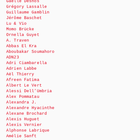
Gaëlle Desnos
Grégory Lassalle
Guillaume Gamblin
Jérôme Baschet
Lu & Vio
Momo Brücke
Ornella Guyet
A. Traven
Abbas El Kra
Aboubakar Soumahoro
ADN23
Adri Ciambarella
Adrien Labbe
Aël Thierry
Afreen Fatima
Albert Le Vert
Alessi Dell’Umbria
Alex Pommatau
Alexandra J.
Alexandre Hyacinthe
Alexane Brochard
Alexis Huguet
Alexis Vernier
Alphonse Labrique
Amélie Sanft