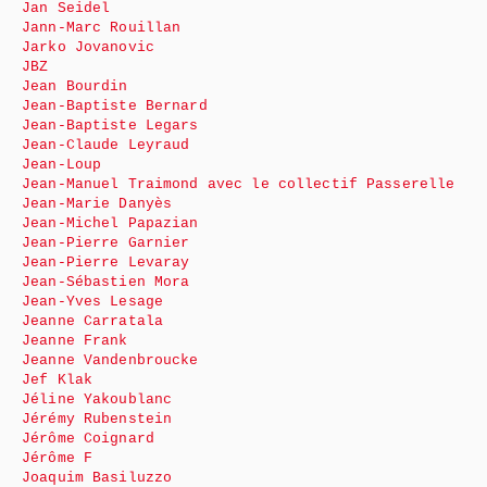
Jan Seidel
Jann-Marc Rouillan
Jarko Jovanovic
JBZ
Jean Bourdin
Jean-Baptiste Bernard
Jean-Baptiste Legars
Jean-Claude Leyraud
Jean-Loup
Jean-Manuel Traimond avec le collectif Passerelle
Jean-Marie Danyès
Jean-Michel Papazian
Jean-Pierre Garnier
Jean-Pierre Levaray
Jean-Sébastien Mora
Jean-Yves Lesage
Jeanne Carratala
Jeanne Frank
Jeanne Vandenbroucke
Jef Klak
Jéline Yakoublanc
Jérémy Rubenstein
Jérôme Coignard
Jérôme F
Joaquim Basiluzzo