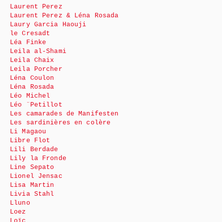
Laurent Perez
Laurent Perez & Léna Rosada
Laury Garcia Haouji
le Cresadt
Léa Finke
Leila al-Shami
Leila Chaix
Leila Porcher
Léna Coulon
Léna Rosada
Léo Michel
Léo ¨Petillot
Les camarades de Manifesten
Les sardinières en colère
Li Magaou
Libre Flot
Lili Berdade
Lily la Fronde
Line Sepato
Lionel Jensac
Lisa Martin
Livia Stahl
Lluno
Loez
Loïc