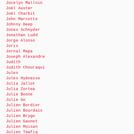
Jocelyn Malloin
Joël Auster
Joël Charbit
John Marcotte
Johnny Deep
Jonas Schnyder
Jonathan Ludd
Jorge Alonso
Joris
Jornal Mapa
Joseph Alexandre
Judith
Judith Chouraqui
Jules
Jules Hyénasse
Julia Jallot
Julia Zortea
Julie Boone
Julie Go
Julien Bordier
Julien Bourdais
Julien Brygo
Julien Gaunet
Julien Moisan
Julien Tewfiq