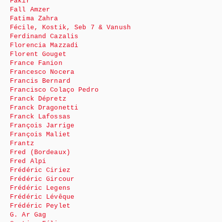
Fakir
Fall Amzer
Fatima Zahra
Fécile, Kostik, Seb 7 & Vanush
Ferdinand Cazalis
Florencia Mazzadi
Florent Gouget
France Fanion
Francesco Nocera
Francis Bernard
Francisco Colaço Pedro
Franck Dépretz
Franck Dragonetti
Franck Lafossas
François Jarrige
François Maliet
Frantz
Fred (Bordeaux)
Fred Alpi
Frédéric Ciriez
Frédéric Gircour
Frédéric Legens
Frédéric Lévêque
Frédéric Peylet
G. Ar Gag