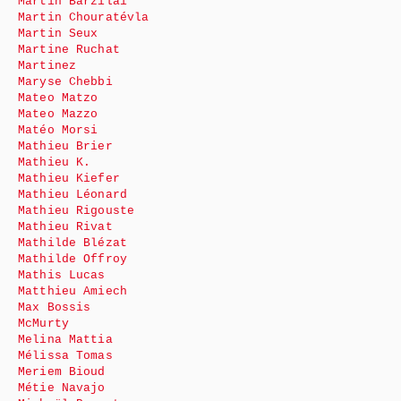
Martin Barzilai
Martin Chouratévla
Martin Seux
Martine Ruchat
Martinez
Maryse Chebbi
Mateo Matzo
Mateo Mazzo
Matéo Morsi
Mathieu Brier
Mathieu K.
Mathieu Kiefer
Mathieu Léonard
Mathieu Rigouste
Mathieu Rivat
Mathilde Blézat
Mathilde Offroy
Mathis Lucas
Matthieu Amiech
Max Bossis
McMurty
Melina Mattia
Mélissa Tomas
Meriem Bioud
Métie Navajo