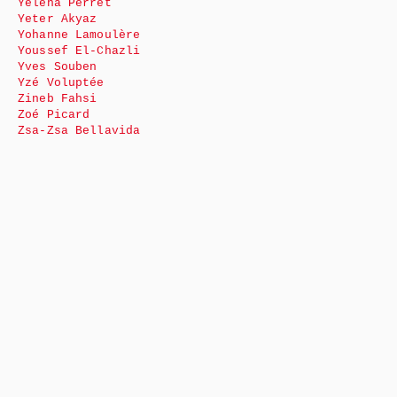
Yéléna Perret
Yeter Akyaz
Yohanne Lamoulère
Youssef El-Chazli
Yves Souben
Yzé Voluptée
Zineb Fahsi
Zoé Picard
Zsa-Zsa Bellavida