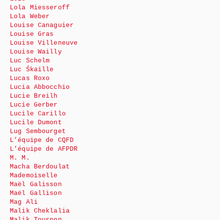
Lola Miesseroff
Lola Weber
Louise Canaguier
Louise Gras
Louise Villeneuve
Louise Wailly
Luc Schelm
Luc Śkaille
Lucas Roxo
Lucia Abbocchio
Lucie Breilh
Lucie Gerber
Lucile Carillo
Lucile Dumont
Lug Sembourget
L’équipe de CQFD
L’équipe de AFPDR
M. M.
Macha Berdoulat
Mademoiselle
Maël Galisson
Maël Gallison
Mag Ali
Malik Cheklalia
Malik Tournon