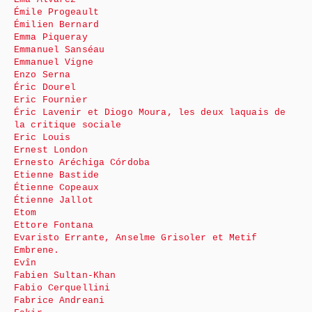
Émile Progeault
Émilien Bernard
Emma Piqueray
Emmanuel Sanséau
Emmanuel Vigne
Enzo Serna
Éric Dourel
Eric Fournier
Éric Lavenir et Diogo Moura, les deux laquais de
la critique sociale
Eric Louis
Ernest London
Ernesto Aréchiga Córdoba
Etienne Bastide
Étienne Copeaux
Étienne Jallot
Etom
Ettore Fontana
Evaristo Errante, Anselme Grisoler et Metif
Embrene.
Evîn
Fabien Sultan-Khan
Fabio Cerquellini
Fabrice Andreani