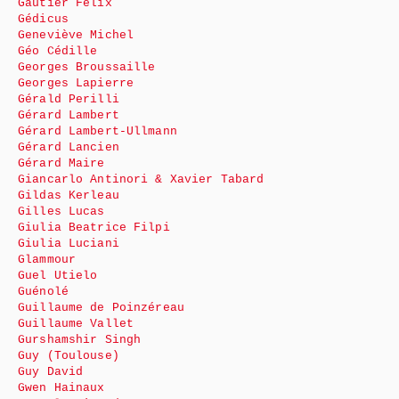
Gautier Félix
Gédicus
Geneviève Michel
Géo Cédille
Georges Broussaille
Georges Lapierre
Gérald Perilli
Gérard Lambert
Gérard Lambert-Ullmann
Gérard Lancien
Gérard Maire
Giancarlo Antinori & Xavier Tabard
Gildas Kerleau
Gilles Lucas
Giulia Beatrice Filpi
Giulia Luciani
Glammour
Guel Utielo
Guénolé
Guillaume de Poinzéreau
Guillaume Vallet
Gurshamshir Singh
Guy (Toulouse)
Guy David
Gwen Hainaux