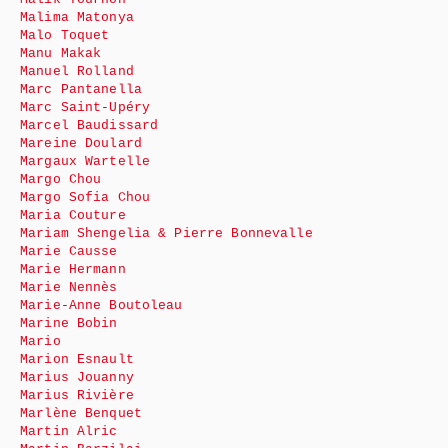
Malima Matonya
Malo Toquet
Manu Makak
Manuel Rolland
Marc Pantanella
Marc Saint-Upéry
Marcel Baudissard
Mareine Doulard
Margaux Wartelle
Margo Chou
Margo Sofia Chou
Maria Couture
Mariam Shengelia & Pierre Bonnevalle
Marie Causse
Marie Hermann
Marie Nennès
Marie-Anne Boutoleau
Marine Bobin
Mario
Marion Esnault
Marius Jouanny
Marius Rivière
Marlène Benquet
Martin Alric