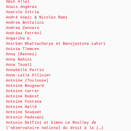
Amin Allal
Anaïs Angéras
Anatole Istria
André Aspic & Nicolas Rami
Andrea Bottalico
Andrea Zennaro
Andréas Ferréol
Angarika G.
Anirban Bhattacharya et Banojyotsna Lahiri
Anissa Tlemcen
Anna (Rennes)
Anna Bahini
Anna Touati
Annabelle Perrin
Anne-Leïla Ollivier
Antoine (Toulouse)
Antoine Bougeard
Antoine Carrer
Antoine Dubost
Antoine Fontana
Antoine Hallé
Antoine Souquet
Antonin Padovani
Antonio Delfini et Simon Le Roulley de
l’observatoire national du droit à la (…)