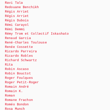
Ravi Tala
Redouane Benchikh
Régis Arriet
Régis Arriet
Régis Dubois
Rémi Carayol
Rémi Demmi
Rémy Trom et Collectif Iskashato
Renaud Garcia
René-Charles Toulouse
Renée Cossette
Ricardo Parreira
Ricardo Robles
Richard Schwartz
Rita
Robin Ascaso
Robin Bouctot
Roger Foulques
Roger Petit-Roger
Romain André
Romain K.
Roman
Romane Frachon
Roméo Bondon
Rosa Munch