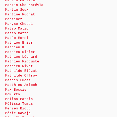
Martin Barzilai
Martin Chouratévla
Martin Seux
Martine Ruchat
Martinez
Maryse Chebbi
Mateo Matzo
Mateo Mazzo
Matéo Morsi
Mathieu Brier
Mathieu K.
Mathieu Kiefer
Mathieu Léonard
Mathieu Rigouste
Mathieu Rivat
Mathilde Blézat
Mathilde Offroy
Mathis Lucas
Matthieu Amiech
Max Bossis
McMurty
Melina Mattia
Mélissa Tomas
Meriem Bioud
Métie Navajo