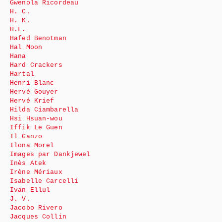
Gwenola Ricordeau
H. C.
H. K.
H.L.
Hafed Benotman
Hal Moon
Hana
Hard Crackers
Hartal
Henri Blanc
Hervé Gouyer
Hervé Krief
Hilda Ciambarella
Hsi Hsuan-wou
Iffik Le Guen
Il Ganzo
Ilona Morel
Images par Dankjewel
Inès Atek
Irène Mériaux
Isabelle Carcelli
Ivan Ellul
J. V.
Jacobo Rivero
Jacques Collin