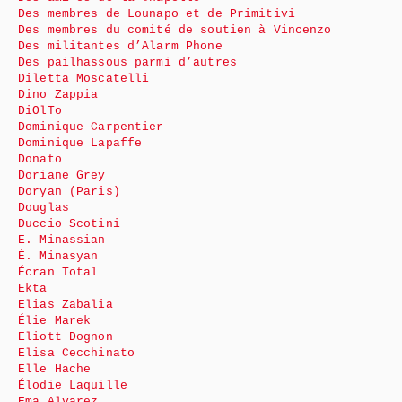
Des membres de Lounapo et de Primitivi
Des membres du comité de soutien à Vincenzo
Des militantes d’Alarm Phone
Des pailhassous parmi d’autres
Diletta Moscatelli
Dino Zappia
DiOlTo
Dominique Carpentier
Dominique Lapaffe
Donato
Doriane Grey
Doryan (Paris)
Douglas
Duccio Scotini
E. Minassian
É. Minasyan
Écran Total
Ekta
Elias Zabalia
Élie Marek
Eliott Dognon
Elisa Cecchinato
Elle Hache
Élodie Laquille
Ema Alvarez