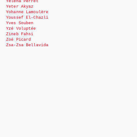
Yéléna Perret
Yeter Akyaz
Yohanne Lamoulère
Youssef El-Chazli
Yves Souben
Yzé Voluptée
Zineb Fahsi
Zoé Picard
Zsa-Zsa Bellavida