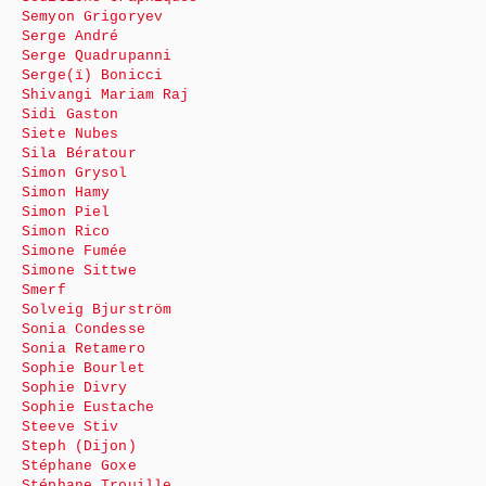
Semyon Grigoryev
Serge André
Serge Quadrupanni
Serge(ï) Bonicci
Shivangi Mariam Raj
Sidi Gaston
Siete Nubes
Sila Bératour
Simon Grysol
Simon Hamy
Simon Piel
Simon Rico
Simone Fumée
Simone Sittwe
Smerf
Solveig Bjurström
Sonia Condesse
Sonia Retamero
Sophie Bourlet
Sophie Divry
Sophie Eustache
Steeve Stiv
Steph (Dijon)
Stéphane Goxe
Stéphane Trouille