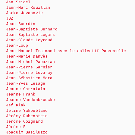
Jan Seidel
Jann-Marc Rouillan
Jarko Jovanovic
JBZ
Jean Bourdin
Jean-Baptiste Bernard
Jean-Baptiste Legars
Jean-Claude Leyraud
Jean-Loup
Jean-Manuel Traimond avec le collectif Passerelle
Jean-Marie Danyès
Jean-Michel Papazian
Jean-Pierre Garnier
Jean-Pierre Levaray
Jean-Sébastien Mora
Jean-Yves Lesage
Jeanne Carratala
Jeanne Frank
Jeanne Vandenbroucke
Jef Klak
Jéline Yakoublanc
Jérémy Rubenstein
Jérôme Coignard
Jérôme F
Joaquim Basiluzzo