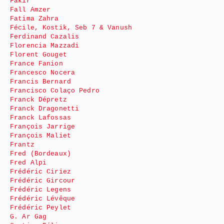
Fakir
Fall Amzer
Fatima Zahra
Fécile, Kostik, Seb 7 & Vanush
Ferdinand Cazalis
Florencia Mazzadi
Florent Gouget
France Fanion
Francesco Nocera
Francis Bernard
Francisco Colaço Pedro
Franck Dépretz
Franck Dragonetti
Franck Lafossas
François Jarrige
François Maliet
Frantz
Fred (Bordeaux)
Fred Alpi
Frédéric Ciriez
Frédéric Gircour
Frédéric Legens
Frédéric Lévêque
Frédéric Peylet
G. Ar Gag