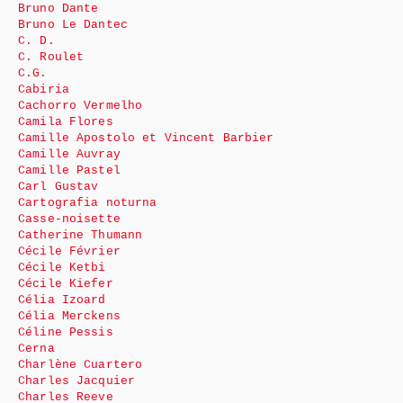
Bruno Dante
Bruno Le Dantec
C. D.
C. Roulet
C.G.
Cabiria
Cachorro Vermelho
Camila Flores
Camille Apostolo et Vincent Barbier
Camille Auvray
Camille Pastel
Carl Gustav
Cartografia noturna
Casse-noisette
Catherine Thumann
Cécile Février
Cécile Ketbi
Cécile Kiefer
Célia Izoard
Célia Merckens
Céline Pessis
Cerna
Charlène Cuartero
Charles Jacquier
Charles Reeve