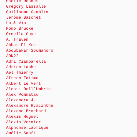
Gaëlle Desnos
Grégory Lassalle
Guillaume Gamblin
Jérôme Baschet
Lu & Vio
Momo Brücke
Ornella Guyet
A. Traven
Abbas El Kra
Aboubakar Soumahoro
ADN23
Adri Ciambarella
Adrien Labbe
Aël Thierry
Afreen Fatima
Albert Le Vert
Alessi Dell’Umbria
Alex Pommatau
Alexandra J.
Alexandre Hyacinthe
Alexane Brochard
Alexis Huguet
Alexis Vernier
Alphonse Labrique
Amélie Sanft