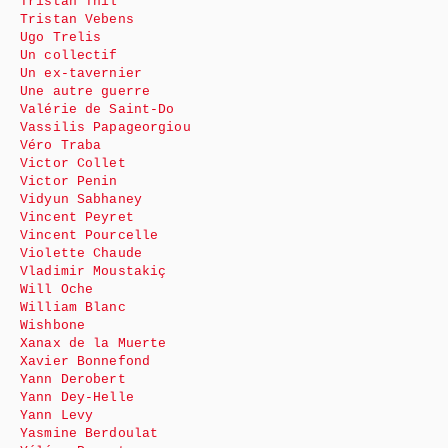
Tristan Thil
Tristan Vebens
Ugo Trelis
Un collectif
Un ex-tavernier
Une autre guerre
Valérie de Saint-Do
Vassilis Papageorgiou
Véro Traba
Victor Collet
Victor Penin
Vidyun Sabhaney
Vincent Peyret
Vincent Pourcelle
Violette Chaude
Vladimir Moustakiç
Will Oche
William Blanc
Wishbone
Xanax de la Muerte
Xavier Bonnefond
Yann Derobert
Yann Dey-Helle
Yann Levy
Yasmine Berdoulat