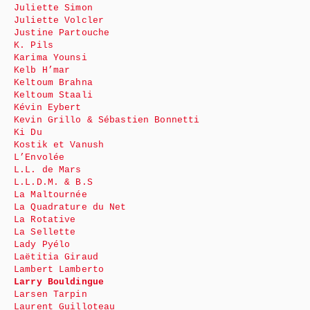
Juliette Simon
Juliette Volcler
Justine Partouche
K. Pils
Karima Younsi
Kelb H’mar
Keltoum Brahna
Keltoum Staali
Kévin Eybert
Kevin Grillo & Sébastien Bonnetti
Ki Du
Kostik et Vanush
L’Envolée
L.L. de Mars
L.L.D.M. & B.S
La Maltournée
La Quadrature du Net
La Rotative
La Sellette
Lady Pyélo
Laëtitia Giraud
Lambert Lamberto
Larry Bouldingue
Larsen Tarpin
Laurent Guilloteau