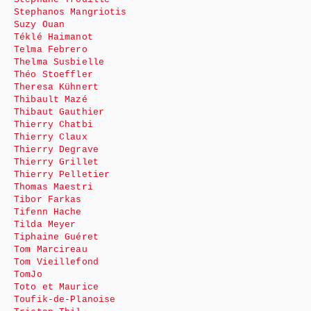
Stephanos Mangriotis
Suzy Ouan
Téklé Haimanot
Telma Febrero
Thelma Susbielle
Théo Stoeffler
Theresa Kühnert
Thibault Mazé
Thibaut Gauthier
Thierry Chatbi
Thierry Claux
Thierry Degrave
Thierry Grillet
Thierry Pelletier
Thomas Maestri
Tibor Farkas
Tifenn Hache
Tilda Meyer
Tiphaine Guéret
Tom Marcireau
Tom Vieillefond
TomJo
Toto et Maurice
Toufik-de-Planoise