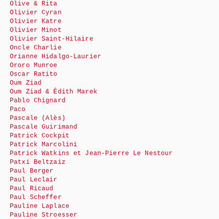
Olive & Rita
Olivier Cyran
Olivier Katre
Olivier Minot
Olivier Saint-Hilaire
Oncle Charlie
Orianne Hidalgo-Laurier
Ororo Munroe
Oscar Ratito
Oum Ziad
Oum Ziad & Édith Marek
Pablo Chignard
Paco
Pascale (Alès)
Pascale Guirimand
Patrick Cockpit
Patrick Marcolini
Patrick Watkins et Jean-Pierre Le Nestour
Patxi Beltzaiz
Paul Berger
Paul Leclair
Paul Ricaud
Paul Scheffer
Pauline Laplace
Pauline Stroesser