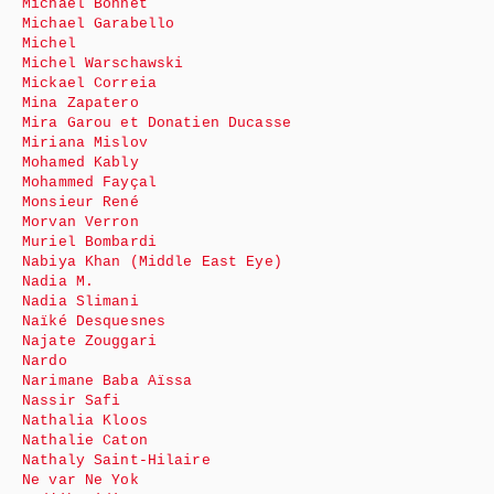
Michaël Bonnet
Michael Garabello
Michel
Michel Warschawski
Mickael Correia
Mina Zapatero
Mira Garou et Donatien Ducasse
Miriana Mislov
Mohamed Kably
Mohammed Fayçal
Monsieur René
Morvan Verron
Muriel Bombardi
Nabiya Khan (Middle East Eye)
Nadia M.
Nadia Slimani
Naïké Desquesnes
Najate Zouggari
Nardo
Narimane Baba Aïssa
Nassir Safi
Nathalia Kloos
Nathalie Caton
Nathaly Saint-Hilaire
Ne var Ne Yok