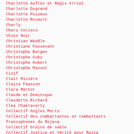
Charlotte Aufrez et Régis Arriet
Charlotte Dugrand
Charlotte Puiseux
Charlotte Rouault
Charly
Cheru Corisco
Chien Noir
Christian Waddle
Christiane Passevant
Christophe Bergen
Christophe Goby
Christophe Hubert
Christophe Massot
Cizif
Clair Rivière
Claire Feasson
Clara Martot
Claude et Dominique
Claudette Richard
Clea Chakraverty
Collectif Angles Morts
Collectif des combattantes et combattants
francophones du Rojava
Collectif Grains de sable
Collectif Justice et Vérité pour Razia