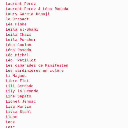
Laurent Perez
Laurent Perez & Léna Rosada
Laury Garcia Haouji
le Cresadt
Léa Finke
Leila al-Shami
Leila Chaix
Leila Porcher
Léna Coulon
Léna Rosada
Léo Michel
Léo ¨Petillot
Les camarades de Manifesten
Les sardinières en colère
Li Magaou
Libre Flot
Lili Berdade
Lily la Fronde
Line Sepato
Lionel Jensac
Lisa Martin
Livia Stahl
Lluno
Loez
Loïc