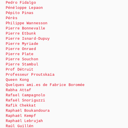
Pedro Fidalgo
Pénéloppe Lepaon
Pépito Pinas
Pérès
Philippe Wannesson
Pierre Bonnevalle
Pierre Etbunk
Pierre Isnard-Dupuy
Pierre Myriade
Pierre Onraed
Pierre Plate
Pierre Souchon
Pierre Stambul
Prof Détruit
Professeur Proutskaïa
Queen Kong
Quelques ami.es de Fabrice Boromée
Rabha Attaf
Rafael Campagnolo
Rafaël Snoriguzzi
Rafik Chekkat
Raphaël Boukandoura
Raphaël Kempf
Raphaël Lebrujah
Raúl Guillén