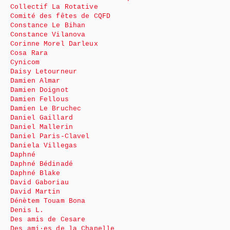
Collectif La Rotative
Comité des fêtes de CQFD
Constance Le Bihan
Constance Vilanova
Corinne Morel Darleux
Cosa Rara
Cynicom
Daisy Letourneur
Damien Almar
Damien Doignot
Damien Fellous
Damien Le Bruchec
Daniel Gaillard
Daniel Mallerin
Daniel Paris-Clavel
Daniela Villegas
Daphné
Daphné Bédinadé
Daphné Blake
David Gaboriau
David Martin
Dénètem Touam Bona
Denis L.
Des amis de Cesare
Des ami·es de la Chapelle