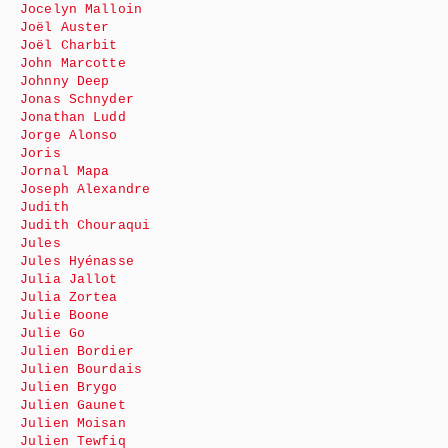
Jocelyn Malloin
Joël Auster
Joël Charbit
John Marcotte
Johnny Deep
Jonas Schnyder
Jonathan Ludd
Jorge Alonso
Joris
Jornal Mapa
Joseph Alexandre
Judith
Judith Chouraqui
Jules
Jules Hyénasse
Julia Jallot
Julia Zortea
Julie Boone
Julie Go
Julien Bordier
Julien Bourdais
Julien Brygo
Julien Gaunet
Julien Moisan
Julien Tewfiq