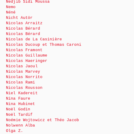
Nedjib Sidi Moussa
Nemo
Néné
Nicht Autör
Nicolas Arraitz
Nicolas Bérard
Nicolas Bérard
Nicolas de La Casinière
Nicolas Ducoup et Thomas Caroni
Nicolas Framont
Nicolas Guillaume
Nicolas Haeringer
Nicolas Jaoul
Nicolas Marvey
Nicolas Norrito
Nicolas Rami
Nicolas Rousson
Niel Kadereit
Nina Faure
Nina Hubinet
Noël Godin
Noël Tardif
Noémie Wojtowicz et Théo Jacob
Nolwenn Alba
Olga Z.