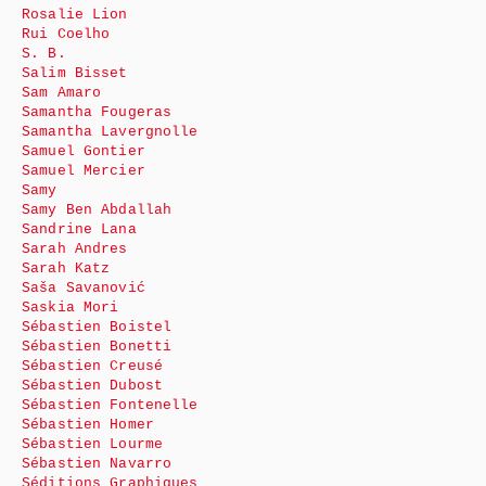
Rosalie Lion
Rui Coelho
S. B.
Salim Bisset
Sam Amaro
Samantha Fougeras
Samantha Lavergnolle
Samuel Gontier
Samuel Mercier
Samy
Samy Ben Abdallah
Sandrine Lana
Sarah Andres
Sarah Katz
Saša Savanović
Saskia Mori
Sébastien Boistel
Sébastien Bonetti
Sébastien Creusé
Sébastien Dubost
Sébastien Fontenelle
Sébastien Homer
Sébastien Lourme
Sébastien Navarro
Séditions Graphiques