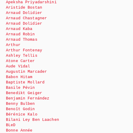
Apeksha Priyadarshini
Aristide Bostan
Arnaud Dolidier
Arnaud Chastagner
Arnaud Dolidier
Arnaud Kaba
Arnaud Robin
Arnaud Thomas
Arthur
Arthur Fontenay
Ashley Tellis
Atone Carter
Aude Vidal
Augustin Marcader
Babon Hitam
Baptiste Mollard
Basile Pévin
Benedikt Geiger
Benjamin Fernández
Benny Bulben
Benoît Godin
Bérénice Kalo
Bilani Ley Ben Laachen
BLeD
Bonne Année