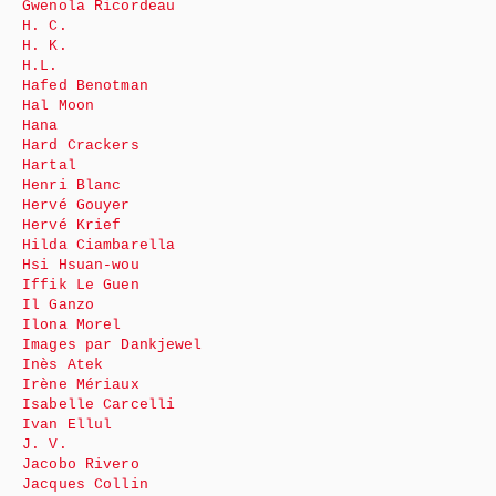
Gwenola Ricordeau
H. C.
H. K.
H.L.
Hafed Benotman
Hal Moon
Hana
Hard Crackers
Hartal
Henri Blanc
Hervé Gouyer
Hervé Krief
Hilda Ciambarella
Hsi Hsuan-wou
Iffik Le Guen
Il Ganzo
Ilona Morel
Images par Dankjewel
Inès Atek
Irène Mériaux
Isabelle Carcelli
Ivan Ellul
J. V.
Jacobo Rivero
Jacques Collin