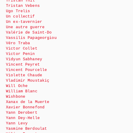
Tristan Thil
Tristan Vebens
Ugo Trelis
Un collectif
Un ex-tavernier
Une autre guerre
Valérie de Saint-Do
Vassilis Papageorgiou
Véro Traba
Victor Collet
Victor Penin
Vidyun Sabhaney
Vincent Peyret
Vincent Pourcelle
Violette Chaude
Vladimir Moustakiç
Will Oche
William Blanc
Wishbone
Xanax de la Muerte
Xavier Bonnefond
Yann Derobert
Yann Dey-Helle
Yann Levy
Yasmine Berdoulat