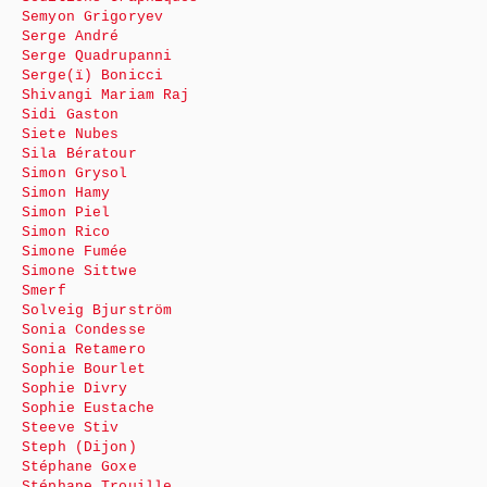
Semyon Grigoryev
Serge André
Serge Quadrupanni
Serge(ï) Bonicci
Shivangi Mariam Raj
Sidi Gaston
Siete Nubes
Sila Bératour
Simon Grysol
Simon Hamy
Simon Piel
Simon Rico
Simone Fumée
Simone Sittwe
Smerf
Solveig Bjurström
Sonia Condesse
Sonia Retamero
Sophie Bourlet
Sophie Divry
Sophie Eustache
Steeve Stiv
Steph (Dijon)
Stéphane Goxe
Stéphane Trouille