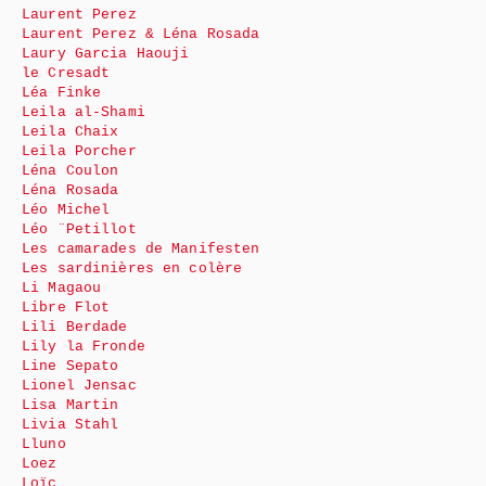
Laurent Perez
Laurent Perez & Léna Rosada
Laury Garcia Haouji
le Cresadt
Léa Finke
Leila al-Shami
Leila Chaix
Leila Porcher
Léna Coulon
Léna Rosada
Léo Michel
Léo ¨Petillot
Les camarades de Manifesten
Les sardinières en colère
Li Magaou
Libre Flot
Lili Berdade
Lily la Fronde
Line Sepato
Lionel Jensac
Lisa Martin
Livia Stahl
Lluno
Loez
Loïc