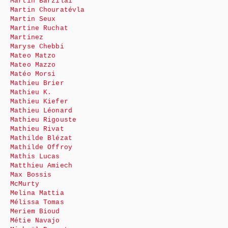
Martin Barzilai
Martin Chouratévla
Martin Seux
Martine Ruchat
Martinez
Maryse Chebbi
Mateo Matzo
Mateo Mazzo
Matéo Morsi
Mathieu Brier
Mathieu K.
Mathieu Kiefer
Mathieu Léonard
Mathieu Rigouste
Mathieu Rivat
Mathilde Blézat
Mathilde Offroy
Mathis Lucas
Matthieu Amiech
Max Bossis
McMurty
Melina Mattia
Mélissa Tomas
Meriem Bioud
Métie Navajo