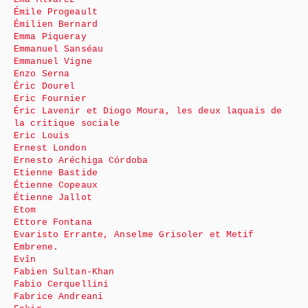
Émile Progeault
Émilien Bernard
Emma Piqueray
Emmanuel Sanséau
Emmanuel Vigne
Enzo Serna
Éric Dourel
Eric Fournier
Éric Lavenir et Diogo Moura, les deux laquais de
la critique sociale
Eric Louis
Ernest London
Ernesto Aréchiga Córdoba
Etienne Bastide
Étienne Copeaux
Étienne Jallot
Etom
Ettore Fontana
Evaristo Errante, Anselme Grisoler et Metif
Embrene.
Evîn
Fabien Sultan-Khan
Fabio Cerquellini
Fabrice Andreani