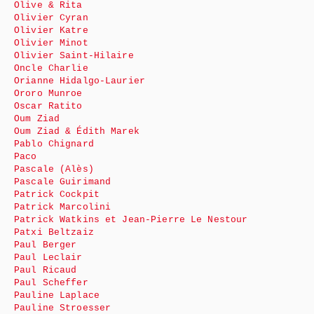
Olive & Rita
Olivier Cyran
Olivier Katre
Olivier Minot
Olivier Saint-Hilaire
Oncle Charlie
Orianne Hidalgo-Laurier
Ororo Munroe
Oscar Ratito
Oum Ziad
Oum Ziad & Édith Marek
Pablo Chignard
Paco
Pascale (Alès)
Pascale Guirimand
Patrick Cockpit
Patrick Marcolini
Patrick Watkins et Jean-Pierre Le Nestour
Patxi Beltzaiz
Paul Berger
Paul Leclair
Paul Ricaud
Paul Scheffer
Pauline Laplace
Pauline Stroesser