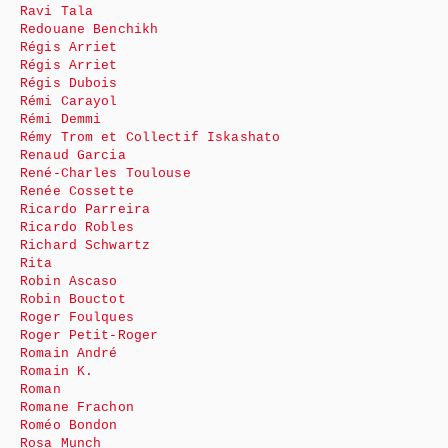
Ravi Tala
Redouane Benchikh
Régis Arriet
Régis Arriet
Régis Dubois
Rémi Carayol
Rémi Demmi
Rémy Trom et Collectif Iskashato
Renaud Garcia
René-Charles Toulouse
Renée Cossette
Ricardo Parreira
Ricardo Robles
Richard Schwartz
Rita
Robin Ascaso
Robin Bouctot
Roger Foulques
Roger Petit-Roger
Romain André
Romain K.
Roman
Romane Frachon
Roméo Bondon
Rosa Munch