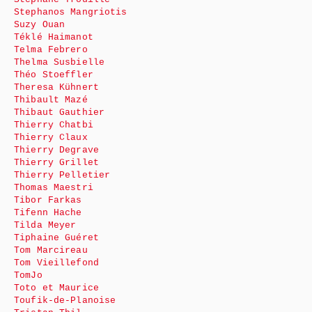
Stephanos Mangriotis
Suzy Ouan
Téklé Haimanot
Telma Febrero
Thelma Susbielle
Théo Stoeffler
Theresa Kühnert
Thibault Mazé
Thibaut Gauthier
Thierry Chatbi
Thierry Claux
Thierry Degrave
Thierry Grillet
Thierry Pelletier
Thomas Maestri
Tibor Farkas
Tifenn Hache
Tilda Meyer
Tiphaine Guéret
Tom Marcireau
Tom Vieillefond
TomJo
Toto et Maurice
Toufik-de-Planoise