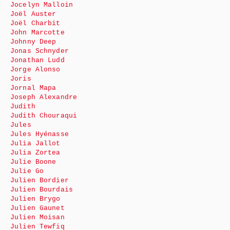
Jocelyn Malloin
Joël Auster
Joël Charbit
John Marcotte
Johnny Deep
Jonas Schnyder
Jonathan Ludd
Jorge Alonso
Joris
Jornal Mapa
Joseph Alexandre
Judith
Judith Chouraqui
Jules
Jules Hyénasse
Julia Jallot
Julia Zortea
Julie Boone
Julie Go
Julien Bordier
Julien Bourdais
Julien Brygo
Julien Gaunet
Julien Moisan
Julien Tewfiq