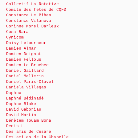
Collectif La Rotative
Comité des fêtes de CQFD
Constance Le Bihan
Constance Vilanova
Corinne Morel Darleux
Cosa Rara
Cynicom
Daisy Letourneur
Damien Almar
Damien Doignot
Damien Fellous
Damien Le Bruchec
Daniel Gaillard
Daniel Mallerin
Daniel Paris-Clavel
Daniela Villegas
Daphné
Daphné Bédinadé
Daphné Blake
David Gaboriau
David Martin
Dénètem Touam Bona
Denis L.
Des amis de Cesare
Des ami·es de la Chapelle