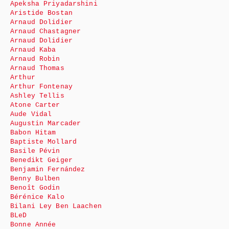
Apeksha Priyadarshini
Aristide Bostan
Arnaud Dolidier
Arnaud Chastagner
Arnaud Dolidier
Arnaud Kaba
Arnaud Robin
Arnaud Thomas
Arthur
Arthur Fontenay
Ashley Tellis
Atone Carter
Aude Vidal
Augustin Marcader
Babon Hitam
Baptiste Mollard
Basile Pévin
Benedikt Geiger
Benjamin Fernández
Benny Bulben
Benoît Godin
Bérénice Kalo
Bilani Ley Ben Laachen
BLeD
Bonne Année