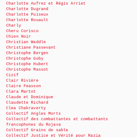
Charlotte Aufrez et Régis Arriet
Charlotte Dugrand
Charlotte Puiseux
Charlotte Rouault
Charly
Cheru Corisco
Chien Noir
Christian Waddle
Christiane Passevant
Christophe Bergen
Christophe Goby
Christophe Hubert
Christophe Massot
Cizif
Clair Rivière
Claire Feasson
Clara Martot
Claude et Dominique
Claudette Richard
Clea Chakraverty
Collectif Angles Morts
Collectif des combattantes et combattants
francophones du Rojava
Collectif Grains de sable
Collectif Justice et Vérité pour Razia