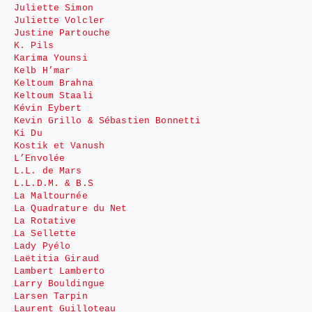
Juliette Simon
Juliette Volcler
Justine Partouche
K. Pils
Karima Younsi
Kelb H’mar
Keltoum Brahna
Keltoum Staali
Kévin Eybert
Kevin Grillo & Sébastien Bonnetti
Ki Du
Kostik et Vanush
L’Envolée
L.L. de Mars
L.L.D.M. & B.S
La Maltournée
La Quadrature du Net
La Rotative
La Sellette
Lady Pyélo
Laëtitia Giraud
Lambert Lamberto
Larry Bouldingue
Larsen Tarpin
Laurent Guilloteau