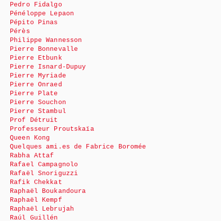
Pedro Fidalgo
Pénéloppe Lepaon
Pépito Pinas
Pérès
Philippe Wannesson
Pierre Bonnevalle
Pierre Etbunk
Pierre Isnard-Dupuy
Pierre Myriade
Pierre Onraed
Pierre Plate
Pierre Souchon
Pierre Stambul
Prof Détruit
Professeur Proutskaïa
Queen Kong
Quelques ami.es de Fabrice Boromée
Rabha Attaf
Rafael Campagnolo
Rafaël Snoriguzzi
Rafik Chekkat
Raphaël Boukandoura
Raphaël Kempf
Raphaël Lebrujah
Raúl Guillén