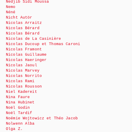
Nedjib Sidi Moussa
Nemo
Néné
Nicht Autör
Nicolas Arraitz
Nicolas Bérard
Nicolas Bérard
Nicolas de La Casinière
Nicolas Ducoup et Thomas Caroni
Nicolas Framont
Nicolas Guillaume
Nicolas Haeringer
Nicolas Jaoul
Nicolas Marvey
Nicolas Norrito
Nicolas Rami
Nicolas Rousson
Niel Kadereit
Nina Faure
Nina Hubinet
Noël Godin
Noël Tardif
Noémie Wojtowicz et Théo Jacob
Nolwenn Alba
Olga Z.