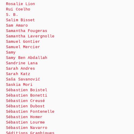
Rosalie Lion
Rui Coelho
S. B.
Salim Bisset
Sam Amaro
Samantha Fougeras
Samantha Lavergnolle
Samuel Gontier
Samuel Mercier
Samy
Samy Ben Abdallah
Sandrine Lana
Sarah Andres
Sarah Katz
Saša Savanović
Saskia Mori
Sébastien Boistel
Sébastien Bonetti
Sébastien Creusé
Sébastien Dubost
Sébastien Fontenelle
Sébastien Homer
Sébastien Lourme
Sébastien Navarro
Séditions Graphiques