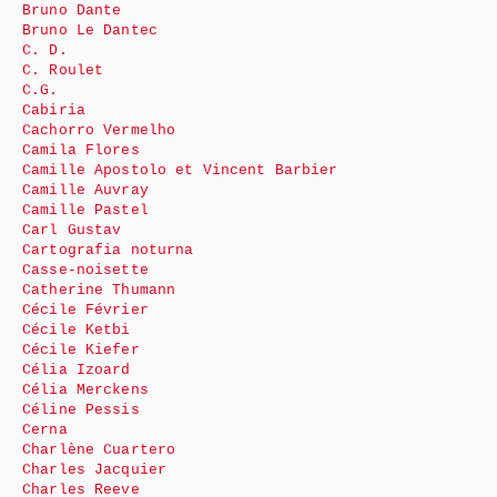
Bruno Dante
Bruno Le Dantec
C. D.
C. Roulet
C.G.
Cabiria
Cachorro Vermelho
Camila Flores
Camille Apostolo et Vincent Barbier
Camille Auvray
Camille Pastel
Carl Gustav
Cartografia noturna
Casse-noisette
Catherine Thumann
Cécile Février
Cécile Ketbi
Cécile Kiefer
Célia Izoard
Célia Merckens
Céline Pessis
Cerna
Charlène Cuartero
Charles Jacquier
Charles Reeve