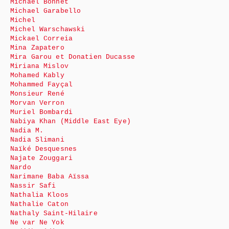
Michaël Bonnet
Michael Garabello
Michel
Michel Warschawski
Mickael Correia
Mina Zapatero
Mira Garou et Donatien Ducasse
Miriana Mislov
Mohamed Kably
Mohammed Fayçal
Monsieur René
Morvan Verron
Muriel Bombardi
Nabiya Khan (Middle East Eye)
Nadia M.
Nadia Slimani
Naïké Desquesnes
Najate Zouggari
Nardo
Narimane Baba Aïssa
Nassir Safi
Nathalia Kloos
Nathalie Caton
Nathaly Saint-Hilaire
Ne var Ne Yok