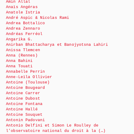
Amin Allal
Anaïs Angéras
Anatole Istria
André Aspic & Nicolas Rami
Andrea Bottalico
Andrea Zennaro
Andréas Ferréol
Angarika G.
Anirban Bhattacharya et Banojyotsna Lahiri
Anissa Tlemcen
Anna (Rennes)
Anna Bahini
Anna Touati
Annabelle Perrin
Anne-Leïla Ollivier
Antoine (Toulouse)
Antoine Bougeard
Antoine Carrer
Antoine Dubost
Antoine Fontana
Antoine Hallé
Antoine Souquet
Antonin Padovani
Antonio Delfini et Simon Le Roulley de
l’observatoire national du droit à la (…)