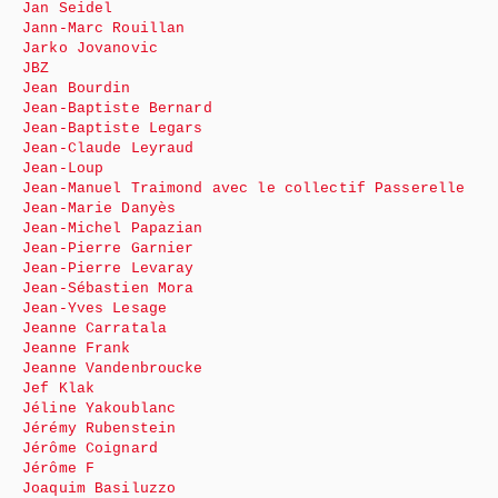
Jan Seidel
Jann-Marc Rouillan
Jarko Jovanovic
JBZ
Jean Bourdin
Jean-Baptiste Bernard
Jean-Baptiste Legars
Jean-Claude Leyraud
Jean-Loup
Jean-Manuel Traimond avec le collectif Passerelle
Jean-Marie Danyès
Jean-Michel Papazian
Jean-Pierre Garnier
Jean-Pierre Levaray
Jean-Sébastien Mora
Jean-Yves Lesage
Jeanne Carratala
Jeanne Frank
Jeanne Vandenbroucke
Jef Klak
Jéline Yakoublanc
Jérémy Rubenstein
Jérôme Coignard
Jérôme F
Joaquim Basiluzzo