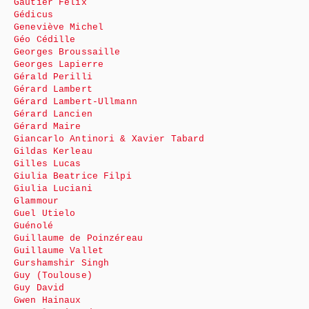
Gautier Félix
Gédicus
Geneviève Michel
Géo Cédille
Georges Broussaille
Georges Lapierre
Gérald Perilli
Gérard Lambert
Gérard Lambert-Ullmann
Gérard Lancien
Gérard Maire
Giancarlo Antinori & Xavier Tabard
Gildas Kerleau
Gilles Lucas
Giulia Beatrice Filpi
Giulia Luciani
Glammour
Guel Utielo
Guénolé
Guillaume de Poinzéreau
Guillaume Vallet
Gurshamshir Singh
Guy (Toulouse)
Guy David
Gwen Hainaux