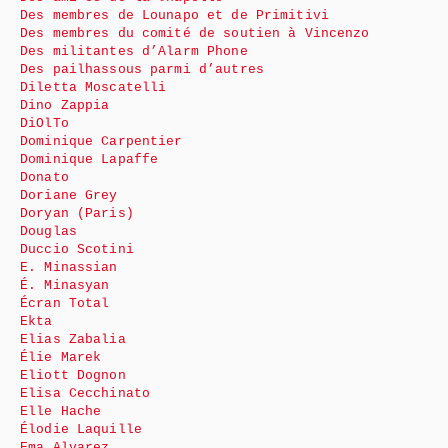
Des membres de Lounapo et de Primitivi
Des membres du comité de soutien à Vincenzo
Des militantes d’Alarm Phone
Des pailhassous parmi d’autres
Diletta Moscatelli
Dino Zappia
DiOlTo
Dominique Carpentier
Dominique Lapaffe
Donato
Doriane Grey
Doryan (Paris)
Douglas
Duccio Scotini
E. Minassian
É. Minasyan
Écran Total
Ekta
Elias Zabalia
Élie Marek
Eliott Dognon
Elisa Cecchinato
Elle Hache
Élodie Laquille
Ema Alvarez