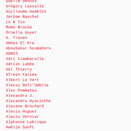
Gaëlle Desnos
Grégory Lassalle
Guillaume Gamblin
Jérôme Baschet
Lu & Vio
Momo Brücke
Ornella Guyet
A. Traven
Abbas El Kra
Aboubakar Soumahoro
ADN23
Adri Ciambarella
Adrien Labbe
Aël Thierry
Afreen Fatima
Albert Le Vert
Alessi Dell’Umbria
Alex Pommatau
Alexandra J.
Alexandre Hyacinthe
Alexane Brochard
Alexis Huguet
Alexis Vernier
Alphonse Labrique
Amélie Sanft