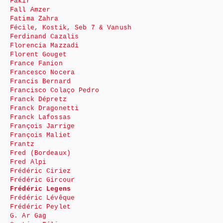
Fakir
Fall Amzer
Fatima Zahra
Fécile, Kostik, Seb 7 & Vanush
Ferdinand Cazalis
Florencia Mazzadi
Florent Gouget
France Fanion
Francesco Nocera
Francis Bernard
Francisco Colaço Pedro
Franck Dépretz
Franck Dragonetti
Franck Lafossas
François Jarrige
François Maliet
Frantz
Fred (Bordeaux)
Fred Alpi
Frédéric Ciriez
Frédéric Gircour
Frédéric Legens
Frédéric Lévêque
Frédéric Peylet
G. Ar Gag