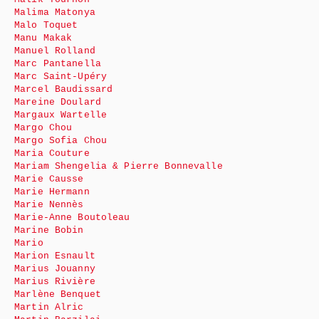
Malima Matonya
Malo Toquet
Manu Makak
Manuel Rolland
Marc Pantanella
Marc Saint-Upéry
Marcel Baudissard
Mareine Doulard
Margaux Wartelle
Margo Chou
Margo Sofia Chou
Maria Couture
Mariam Shengelia & Pierre Bonnevalle
Marie Causse
Marie Hermann
Marie Nennès
Marie-Anne Boutoleau
Marine Bobin
Mario
Marion Esnault
Marius Jouanny
Marius Rivière
Marlène Benquet
Martin Alric