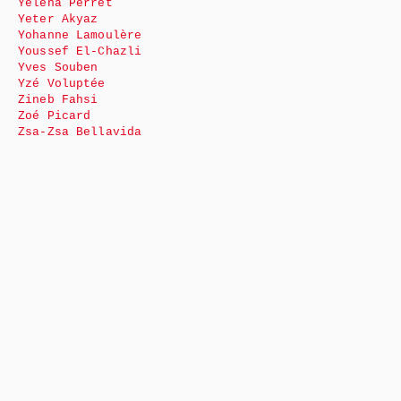
Yéléna Perret
Yeter Akyaz
Yohanne Lamoulère
Youssef El-Chazli
Yves Souben
Yzé Voluptée
Zineb Fahsi
Zoé Picard
Zsa-Zsa Bellavida