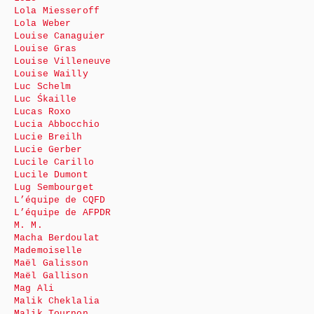
Lola Miesseroff
Lola Weber
Louise Canaguier
Louise Gras
Louise Villeneuve
Louise Wailly
Luc Schelm
Luc Śkaille
Lucas Roxo
Lucia Abbocchio
Lucie Breilh
Lucie Gerber
Lucile Carillo
Lucile Dumont
Lug Sembourget
L’équipe de CQFD
L’équipe de AFPDR
M. M.
Macha Berdoulat
Mademoiselle
Maël Galisson
Maël Gallison
Mag Ali
Malik Cheklalia
Malik Tournon