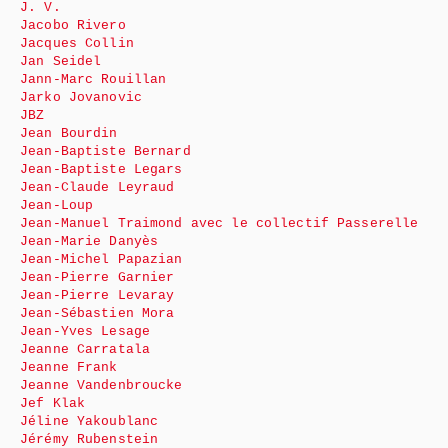
J. V.
Jacobo Rivero
Jacques Collin
Jan Seidel
Jann-Marc Rouillan
Jarko Jovanovic
JBZ
Jean Bourdin
Jean-Baptiste Bernard
Jean-Baptiste Legars
Jean-Claude Leyraud
Jean-Loup
Jean-Manuel Traimond avec le collectif Passerelle
Jean-Marie Danyès
Jean-Michel Papazian
Jean-Pierre Garnier
Jean-Pierre Levaray
Jean-Sébastien Mora
Jean-Yves Lesage
Jeanne Carratala
Jeanne Frank
Jeanne Vandenbroucke
Jef Klak
Jéline Yakoublanc
Jérémy Rubenstein