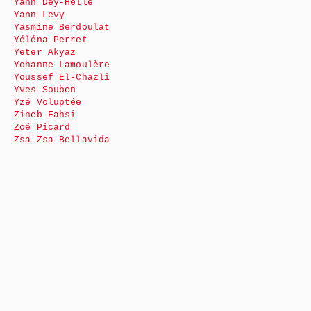
Yann Dey-Helle
Yann Levy
Yasmine Berdoulat
Yéléna Perret
Yeter Akyaz
Yohanne Lamoulère
Youssef El-Chazli
Yves Souben
Yzé Voluptée
Zineb Fahsi
Zoé Picard
Zsa-Zsa Bellavida