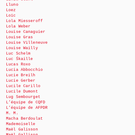
Lluno
Loez
Loïc
Lola Miesseroff
Lola Weber
Louise Canaguier
Louise Gras
Louise Villeneuve
Louise Wailly
Luc Schelm
Luc Śkaille
Lucas Roxo
Lucia Abbocchio
Lucie Breilh
Lucie Gerber
Lucile Carillo
Lucile Dumont
Lug Sembourget
L’équipe de CQFD
L’équipe de AFPDR
M. M.
Macha Berdoulat
Mademoiselle
Maël Galisson
Maël Gallison