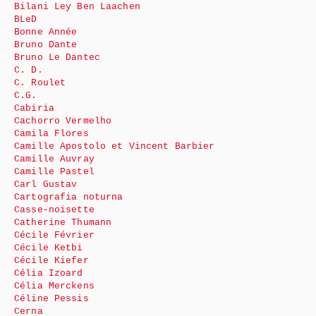
Bilani Ley Ben Laachen
BLeD
Bonne Année
Bruno Dante
Bruno Le Dantec
C. D.
C. Roulet
C.G.
Cabiria
Cachorro Vermelho
Camila Flores
Camille Apostolo et Vincent Barbier
Camille Auvray
Camille Pastel
Carl Gustav
Cartografia noturna
Casse-noisette
Catherine Thumann
Cécile Février
Cécile Ketbi
Cécile Kiefer
Célia Izoard
Célia Merckens
Céline Pessis
Cerna