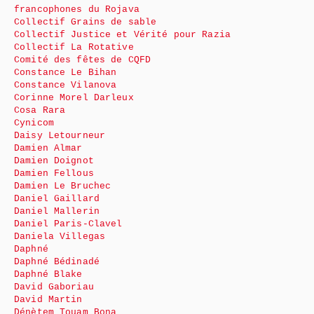
francophones du Rojava
Collectif Grains de sable
Collectif Justice et Vérité pour Razia
Collectif La Rotative
Comité des fêtes de CQFD
Constance Le Bihan
Constance Vilanova
Corinne Morel Darleux
Cosa Rara
Cynicom
Daisy Letourneur
Damien Almar
Damien Doignot
Damien Fellous
Damien Le Bruchec
Daniel Gaillard
Daniel Mallerin
Daniel Paris-Clavel
Daniela Villegas
Daphné
Daphné Bédinadé
Daphné Blake
David Gaboriau
David Martin
Dénètem Touam Bona