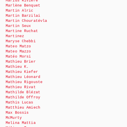
Marius Rivière
Marlène Benquet
Martin Alric
Martin Barzilai
Martin Chouratévla
Martin Seux
Martine Ruchat
Martinez
Maryse Chebbi
Mateo Matzo
Mateo Mazzo
Matéo Morsi
Mathieu Brier
Mathieu K.
Mathieu Kiefer
Mathieu Léonard
Mathieu Rigouste
Mathieu Rivat
Mathilde Blézat
Mathilde Offroy
Mathis Lucas
Matthieu Amiech
Max Bossis
McMurty
Melina Mattia