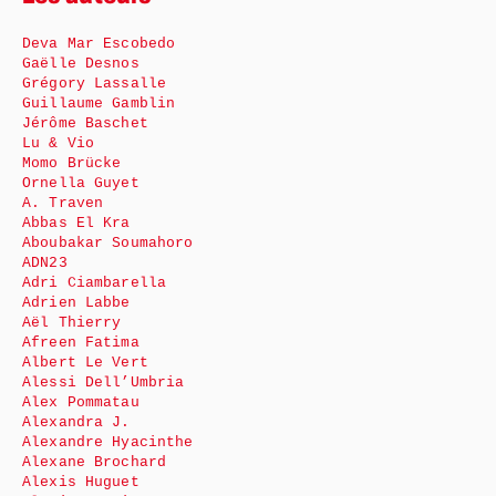
Deva Mar Escobedo
Gaëlle Desnos
Grégory Lassalle
Guillaume Gamblin
Jérôme Baschet
Lu & Vio
Momo Brücke
Ornella Guyet
A. Traven
Abbas El Kra
Aboubakar Soumahoro
ADN23
Adri Ciambarella
Adrien Labbe
Aël Thierry
Afreen Fatima
Albert Le Vert
Alessi Dell’Umbria
Alex Pommatau
Alexandra J.
Alexandre Hyacinthe
Alexane Brochard
Alexis Huguet