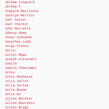
Jérôme Coignard
Jérôme F
Joaquim Basiluzzo
Jocelyn Malloin
Joël Auster
Joël Charbit
John Marcotte
Johnny Deep
Jonas Schnyder
Jonathan Ludd
Jorge Alonso
Joris
Jornal Mapa
Joseph Alexandre
Judith
Judith Chouraqui
Jules
Jules Hyénasse
Julia Jallot
Julia Zortea
Julie Boone
Julie Go
Julien Bordier
Julien Bourdais
Julien Brygo