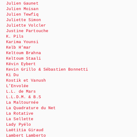
Julien Gaunet
Julien Moisan
Julien Tewfiq
Juliette Simon
Juliette Volcler
Justine Partouche
K. Pils
Karima Younsi
Kelb H’mar
Keltoum Brahna
Keltoum Staali
Kévin Eybert
Kevin Grillo & Sébastien Bonnetti
Ki Du
Kostik et Vanush
L’Envolée
L.L. de Mars
L.L.D.M. & B.S
La Maltournée
La Quadrature du Net
La Rotative
La Sellette
Lady Pyélo
Laëtitia Giraud
Lambert Lamberto