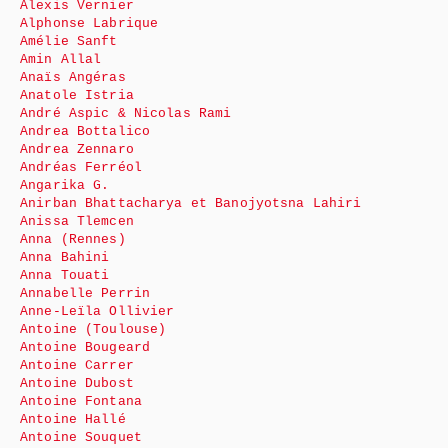
Alexis Vernier
Alphonse Labrique
Amélie Sanft
Amin Allal
Anaïs Angéras
Anatole Istria
André Aspic & Nicolas Rami
Andrea Bottalico
Andrea Zennaro
Andréas Ferréol
Angarika G.
Anirban Bhattacharya et Banojyotsna Lahiri
Anissa Tlemcen
Anna (Rennes)
Anna Bahini
Anna Touati
Annabelle Perrin
Anne-Leïla Ollivier
Antoine (Toulouse)
Antoine Bougeard
Antoine Carrer
Antoine Dubost
Antoine Fontana
Antoine Hallé
Antoine Souquet