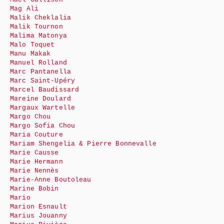
Mag Ali
Malik Cheklalia
Malik Tournon
Malima Matonya
Malo Toquet
Manu Makak
Manuel Rolland
Marc Pantanella
Marc Saint-Upéry
Marcel Baudissard
Mareine Doulard
Margaux Wartelle
Margo Chou
Margo Sofia Chou
Maria Couture
Mariam Shengelia & Pierre Bonnevalle
Marie Causse
Marie Hermann
Marie Nennès
Marie-Anne Boutoleau
Marine Bobin
Mario
Marion Esnault
Marius Jouanny