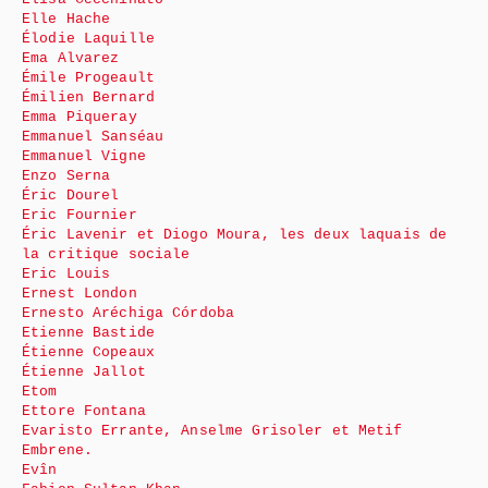
Elle Hache
Élodie Laquille
Ema Alvarez
Émile Progeault
Émilien Bernard
Emma Piqueray
Emmanuel Sanséau
Emmanuel Vigne
Enzo Serna
Éric Dourel
Eric Fournier
Éric Lavenir et Diogo Moura, les deux laquais de
la critique sociale
Eric Louis
Ernest London
Ernesto Aréchiga Córdoba
Etienne Bastide
Étienne Copeaux
Étienne Jallot
Etom
Ettore Fontana
Evaristo Errante, Anselme Grisoler et Metif
Embrene.
Evîn