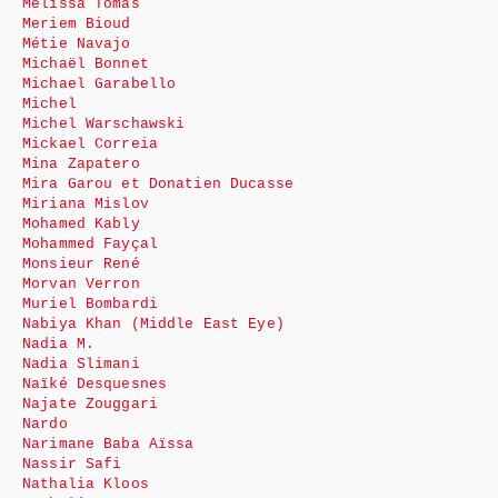
Mélissa Tomas
Meriem Bioud
Métie Navajo
Michaël Bonnet
Michael Garabello
Michel
Michel Warschawski
Mickael Correia
Mina Zapatero
Mira Garou et Donatien Ducasse
Miriana Mislov
Mohamed Kably
Mohammed Fayçal
Monsieur René
Morvan Verron
Muriel Bombardi
Nabiya Khan (Middle East Eye)
Nadia M.
Nadia Slimani
Naïké Desquesnes
Najate Zouggari
Nardo
Narimane Baba Aïssa
Nassir Safi
Nathalia Kloos