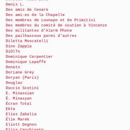
Denis L.
Des amis de Cesare
Des ami·es de la Chapelle
Des membres de Lounapo et de Primitivi
Des membres du comité de soutien à Vincenzo
Des militantes d’Alarm Phone
Des pailhassous parmi d’autres
Diletta Moscatelli
Dino Zappia
DiOlTo
Dominique Carpentier
Dominique Lapaffe
Donato
Doriane Grey
Doryan (Paris)
Douglas
Duccio Scotini
E. Minassian
É. Minasyan
Écran Total
Ekta
Elias Zabalia
Élie Marek
Eliott Dognon
Elisa Cecchinato