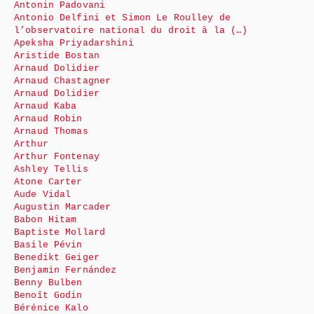
Antonin Padovani
Antonio Delfini et Simon Le Roulley de
l’observatoire national du droit à la (…)
Apeksha Priyadarshini
Aristide Bostan
Arnaud Dolidier
Arnaud Chastagner
Arnaud Dolidier
Arnaud Kaba
Arnaud Robin
Arnaud Thomas
Arthur
Arthur Fontenay
Ashley Tellis
Atone Carter
Aude Vidal
Augustin Marcader
Babon Hitam
Baptiste Mollard
Basile Pévin
Benedikt Geiger
Benjamin Fernández
Benny Bulben
Benoît Godin
Bérénice Kalo