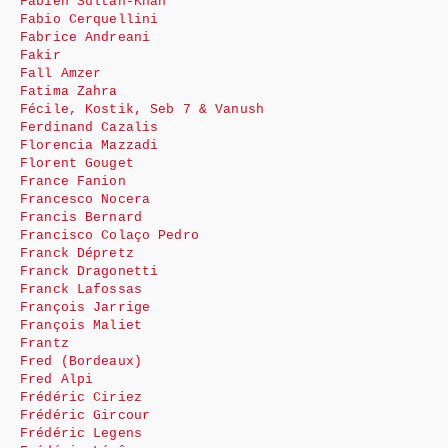
Fabien Sultan-Khan
Fabio Cerquellini
Fabrice Andreani
Fakir
Fall Amzer
Fatima Zahra
Fécile, Kostik, Seb 7 & Vanush
Ferdinand Cazalis
Florencia Mazzadi
Florent Gouget
France Fanion
Francesco Nocera
Francis Bernard
Francisco Colaço Pedro
Franck Dépretz
Franck Dragonetti
Franck Lafossas
François Jarrige
François Maliet
Frantz
Fred (Bordeaux)
Fred Alpi
Frédéric Ciriez
Frédéric Gircour
Frédéric Legens