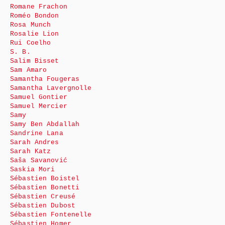
Romane Frachon
Roméo Bondon
Rosa Munch
Rosalie Lion
Rui Coelho
S. B.
Salim Bisset
Sam Amaro
Samantha Fougeras
Samantha Lavergnolle
Samuel Gontier
Samuel Mercier
Samy
Samy Ben Abdallah
Sandrine Lana
Sarah Andres
Sarah Katz
Saša Savanović
Saskia Mori
Sébastien Boistel
Sébastien Bonetti
Sébastien Creusé
Sébastien Dubost
Sébastien Fontenelle
Sébastien Homer