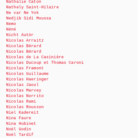
Nathalie Caton
Nathaly Saint-Hilaire
Ne var Ne Yok
Nedjib Sidi Moussa
Nemo
Néné
Nicht Autör
Nicolas Arraitz
Nicolas Bérard
Nicolas Bérard
Nicolas de La Casinière
Nicolas Ducoup et Thomas Caroni
Nicolas Framont
Nicolas Guillaume
Nicolas Haeringer
Nicolas Jaoul
Nicolas Marvey
Nicolas Norrito
Nicolas Rami
Nicolas Rousson
Niel Kadereit
Nina Faure
Nina Hubinet
Noël Godin
Noël Tardif