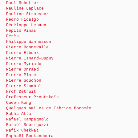
Paul Scheffer
Pauline Laplace
Pauline Stroesser
Pedro Fidalgo
Pénéloppe Lepaon
Pépito Pinas
Pérès
Philippe Wannesson
Pierre Bonnevalle
Pierre Etbunk
Pierre Isnard-Dupuy
Pierre Myriade
Pierre Onraed
Pierre Plate
Pierre Souchon
Pierre Stambul
Prof Détruit
Professeur Proutskaïa
Queen Kong
Quelques ami.es de Fabrice Boromée
Rabha Attaf
Rafael Campagnolo
Rafaël Snoriguzzi
Rafik Chekkat
Raphaël Boukandoura