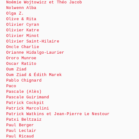
Noémie Wojtowicz et Théo Jacob
Nolwenn Alba
Olga Z.
Olive & Rita
Olivier Cyran
Olivier Katre
Olivier Minot
Olivier Saint-Hilaire
Oncle Charlie
Orianne Hidalgo-Laurier
Ororo Munroe
Oscar Ratito
Oum Ziad
Oum Ziad & Édith Marek
Pablo Chignard
Paco
Pascale (Alès)
Pascale Guirimand
Patrick Cockpit
Patrick Marcolini
Patrick Watkins et Jean-Pierre Le Nestour
Patxi Beltzaiz
Paul Berger
Paul Leclair
Paul Ricaud