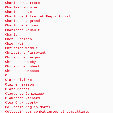
Charlène Cuartero
Charles Jacquier
Charles Reeve
Charlotte Aufrez et Régis Arriet
Charlotte Dugrand
Charlotte Puiseux
Charlotte Rouault
Charly
Cheru Corisco
Chien Noir
Christian Waddle
Christiane Passevant
Christophe Bergen
Christophe Goby
Christophe Hubert
Christophe Massot
Cizif
Clair Rivière
Claire Feasson
Clara Martot
Claude et Dominique
Claudette Richard
Clea Chakraverty
Collectif Angles Morts
Collectif des combattantes et combattants