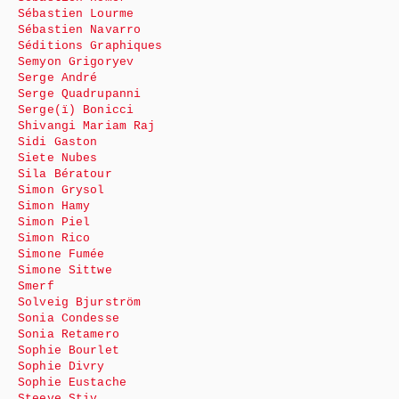
Sébastien Lourme
Sébastien Navarro
Séditions Graphiques
Semyon Grigoryev
Serge André
Serge Quadrupanni
Serge(ï) Bonicci
Shivangi Mariam Raj
Sidi Gaston
Siete Nubes
Sila Bératour
Simon Grysol
Simon Hamy
Simon Piel
Simon Rico
Simone Fumée
Simone Sittwe
Smerf
Solveig Bjurström
Sonia Condesse
Sonia Retamero
Sophie Bourlet
Sophie Divry
Sophie Eustache
Steeve Stiv