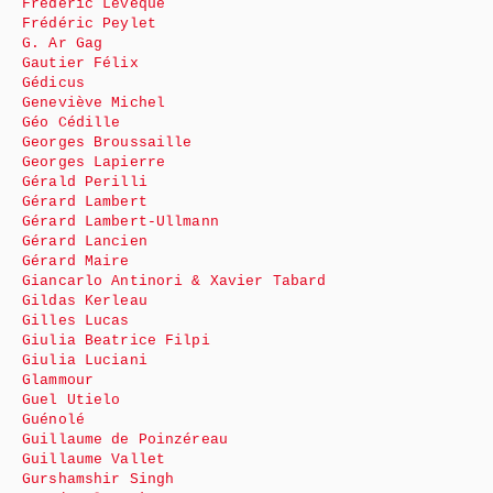
Frédéric Lévêque
Frédéric Peylet
G. Ar Gag
Gautier Félix
Gédicus
Geneviève Michel
Géo Cédille
Georges Broussaille
Georges Lapierre
Gérald Perilli
Gérard Lambert
Gérard Lambert-Ullmann
Gérard Lancien
Gérard Maire
Giancarlo Antinori & Xavier Tabard
Gildas Kerleau
Gilles Lucas
Giulia Beatrice Filpi
Giulia Luciani
Glammour
Guel Utielo
Guénolé
Guillaume de Poinzéreau
Guillaume Vallet
Gurshamshir Singh