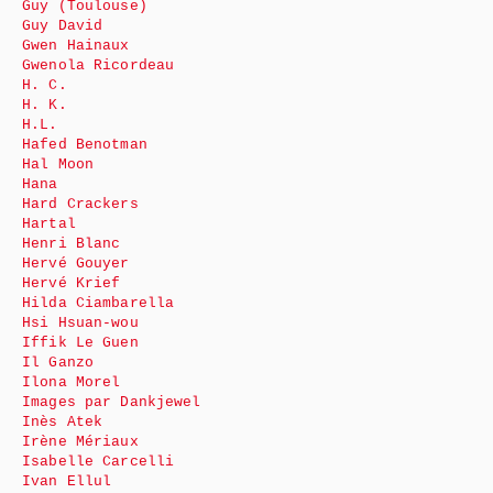
Guy (Toulouse)
Guy David
Gwen Hainaux
Gwenola Ricordeau
H. C.
H. K.
H.L.
Hafed Benotman
Hal Moon
Hana
Hard Crackers
Hartal
Henri Blanc
Hervé Gouyer
Hervé Krief
Hilda Ciambarella
Hsi Hsuan-wou
Iffik Le Guen
Il Ganzo
Ilona Morel
Images par Dankjewel
Inès Atek
Irène Mériaux
Isabelle Carcelli
Ivan Ellul