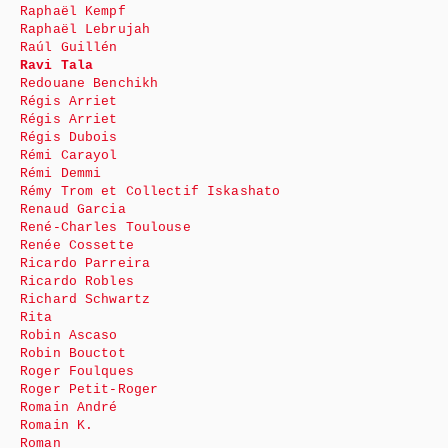
Raphaël Kempf
Raphaël Lebrujah
Raúl Guillén
Ravi Tala
Redouane Benchikh
Régis Arriet
Régis Arriet
Régis Dubois
Rémi Carayol
Rémi Demmi
Rémy Trom et Collectif Iskashato
Renaud Garcia
René-Charles Toulouse
Renée Cossette
Ricardo Parreira
Ricardo Robles
Richard Schwartz
Rita
Robin Ascaso
Robin Bouctot
Roger Foulques
Roger Petit-Roger
Romain André
Romain K.
Roman