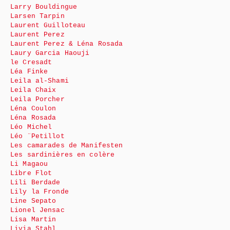
Larry Bouldingue
Larsen Tarpin
Laurent Guilloteau
Laurent Perez
Laurent Perez & Léna Rosada
Laury Garcia Haouji
le Cresadt
Léa Finke
Leila al-Shami
Leila Chaix
Leila Porcher
Léna Coulon
Léna Rosada
Léo Michel
Léo ¨Petillot
Les camarades de Manifesten
Les sardinières en colère
Li Magaou
Libre Flot
Lili Berdade
Lily la Fronde
Line Sepato
Lionel Jensac
Lisa Martin
Livia Stahl