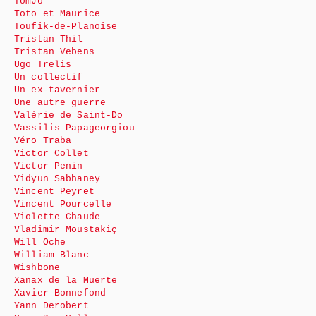
TomJo
Toto et Maurice
Toufik-de-Planoise
Tristan Thil
Tristan Vebens
Ugo Trelis
Un collectif
Un ex-tavernier
Une autre guerre
Valérie de Saint-Do
Vassilis Papageorgiou
Véro Traba
Victor Collet
Victor Penin
Vidyun Sabhaney
Vincent Peyret
Vincent Pourcelle
Violette Chaude
Vladimir Moustakiç
Will Oche
William Blanc
Wishbone
Xanax de la Muerte
Xavier Bonnefond
Yann Derobert