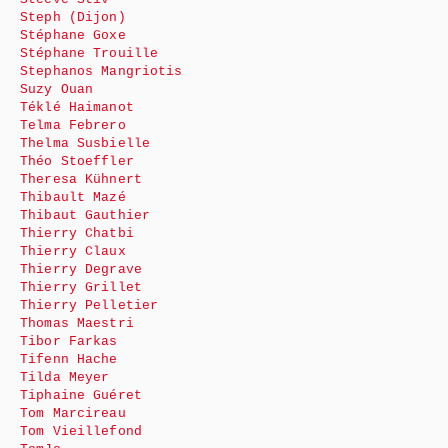
Steph (Dijon)
Stéphane Goxe
Stéphane Trouille
Stephanos Mangriotis
Suzy Ouan
Téklé Haimanot
Telma Febrero
Thelma Susbielle
Théo Stoeffler
Theresa Kühnert
Thibault Mazé
Thibaut Gauthier
Thierry Chatbi
Thierry Claux
Thierry Degrave
Thierry Grillet
Thierry Pelletier
Thomas Maestri
Tibor Farkas
Tifenn Hache
Tilda Meyer
Tiphaine Guéret
Tom Marcireau
Tom Vieillefond