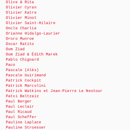
Olive & Rita
Olivier Cyran
Olivier Katre
Olivier Minot
Olivier Saint-Hilaire
Oncle Charlie
Orianne Hidalgo-Laurier
Ororo Munroe
Oscar Ratito
Oum Ziad
Oum Ziad & Édith Marek
Pablo Chignard
Paco
Pascale (Alès)
Pascale Guirimand
Patrick Cockpit
Patrick Marcolini
Patrick Watkins et Jean-Pierre Le Nestour
Patxi Beltzaiz
Paul Berger
Paul Leclair
Paul Ricaud
Paul Scheffer
Pauline Laplace
Pauline Stroesser