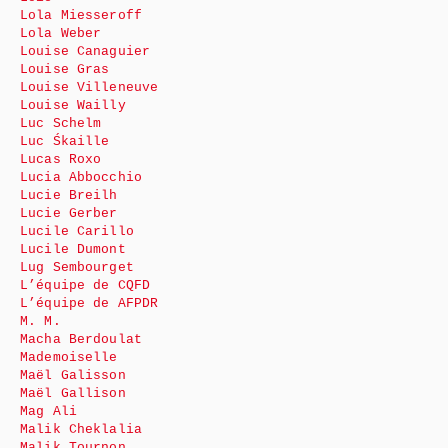
Lola Miesseroff
Lola Weber
Louise Canaguier
Louise Gras
Louise Villeneuve
Louise Wailly
Luc Schelm
Luc Śkaille
Lucas Roxo
Lucia Abbocchio
Lucie Breilh
Lucie Gerber
Lucile Carillo
Lucile Dumont
Lug Sembourget
L’équipe de CQFD
L’équipe de AFPDR
M. M.
Macha Berdoulat
Mademoiselle
Maël Galisson
Maël Gallison
Mag Ali
Malik Cheklalia
Malik Tournon