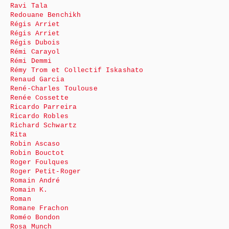
Ravi Tala
Redouane Benchikh
Régis Arriet
Régis Arriet
Régis Dubois
Rémi Carayol
Rémi Demmi
Rémy Trom et Collectif Iskashato
Renaud Garcia
René-Charles Toulouse
Renée Cossette
Ricardo Parreira
Ricardo Robles
Richard Schwartz
Rita
Robin Ascaso
Robin Bouctot
Roger Foulques
Roger Petit-Roger
Romain André
Romain K.
Roman
Romane Frachon
Roméo Bondon
Rosa Munch