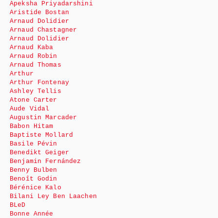
Apeksha Priyadarshini
Aristide Bostan
Arnaud Dolidier
Arnaud Chastagner
Arnaud Dolidier
Arnaud Kaba
Arnaud Robin
Arnaud Thomas
Arthur
Arthur Fontenay
Ashley Tellis
Atone Carter
Aude Vidal
Augustin Marcader
Babon Hitam
Baptiste Mollard
Basile Pévin
Benedikt Geiger
Benjamin Fernández
Benny Bulben
Benoît Godin
Bérénice Kalo
Bilani Ley Ben Laachen
BLeD
Bonne Année