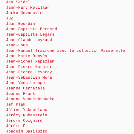
Jan Seidel
Jann-Marc Rouillan
Jarko Jovanovic
JBZ
Jean Bourdin
Jean-Baptiste Bernard
Jean-Baptiste Legars
Jean-Claude Leyraud
Jean-Loup
Jean-Manuel Traimond avec le collectif Passerelle
Jean-Marie Danyès
Jean-Michel Papazian
Jean-Pierre Garnier
Jean-Pierre Levaray
Jean-Sébastien Mora
Jean-Yves Lesage
Jeanne Carratala
Jeanne Frank
Jeanne Vandenbroucke
Jef Klak
Jéline Yakoublanc
Jérémy Rubenstein
Jérôme Coignard
Jérôme F
Joaquim Basiluzzo