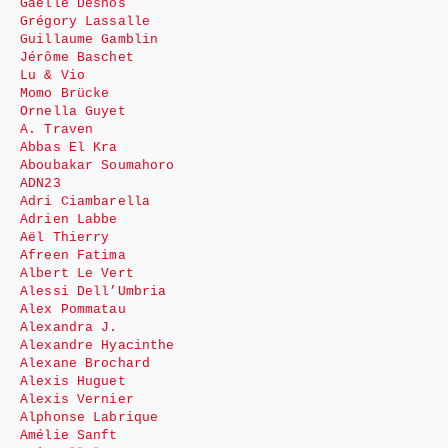
Gaëlle Desnos
Grégory Lassalle
Guillaume Gamblin
Jérôme Baschet
Lu & Vio
Momo Brücke
Ornella Guyet
A. Traven
Abbas El Kra
Aboubakar Soumahoro
ADN23
Adri Ciambarella
Adrien Labbe
Aël Thierry
Afreen Fatima
Albert Le Vert
Alessi Dell’Umbria
Alex Pommatau
Alexandra J.
Alexandre Hyacinthe
Alexane Brochard
Alexis Huguet
Alexis Vernier
Alphonse Labrique
Amélie Sanft