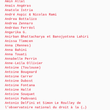
Amin Allal
Anaïs Angéras
Anatole Istria
André Aspic & Nicolas Rami
Andrea Bottalico
Andrea Zennaro
Andréas Ferréol
Angarika G.
Anirban Bhattacharya et Banojyotsna Lahiri
Anissa Tlemcen
Anna (Rennes)
Anna Bahini
Anna Touati
Annabelle Perrin
Anne-Leïla Ollivier
Antoine (Toulouse)
Antoine Bougeard
Antoine Carrer
Antoine Dubost
Antoine Fontana
Antoine Hallé
Antoine Souquet
Antonin Padovani
Antonio Delfini et Simon Le Roulley de
l’observatoire national du droit à la (…)