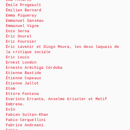
Émile Progeault
Émilien Bernard
Emma Piqueray
Emmanuel Sanséau
Emmanuel Vigne
Enzo Serna
Éric Dourel
Eric Fournier
Éric Lavenir et Diogo Moura, les deux laquais de
la critique sociale
Eric Louis
Ernest London
Ernesto Aréchiga Córdoba
Etienne Bastide
Étienne Copeaux
Étienne Jallot
Etom
Ettore Fontana
Evaristo Errante, Anselme Grisoler et Metif
Embrene.
Evîn
Fabien Sultan-Khan
Fabio Cerquellini
Fabrice Andreani