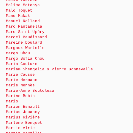
Malima Matonya
Malo Toquet
Manu Makak
Manuel Rolland
Marc Pantanella
Marc Saint-Upéry
Marcel Baudissard
Mareine Doulard
Margaux Wartelle
Margo Chou
Margo Sofia Chou
Maria Couture
Mariam Shengelia & Pierre Bonnevalle
Marie Causse
Marie Hermann
Marie Nennès
Marie-Anne Boutoleau
Marine Bobin
Mario
Marion Esnault
Marius Jouanny
Marius Rivière
Marlène Benquet
Martin Alric