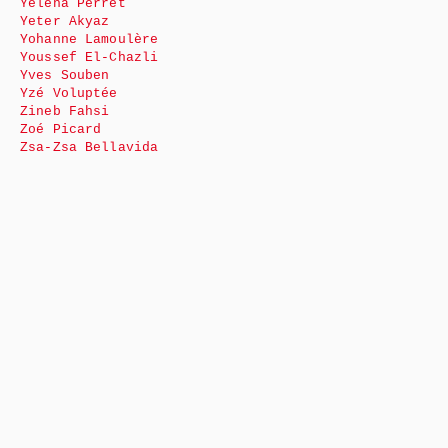
Yéléna Perret
Yeter Akyaz
Yohanne Lamoulère
Youssef El-Chazli
Yves Souben
Yzé Voluptée
Zineb Fahsi
Zoé Picard
Zsa-Zsa Bellavida