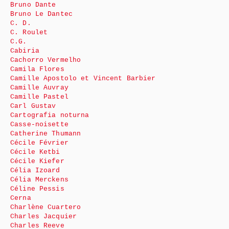
Bruno Dante
Bruno Le Dantec
C. D.
C. Roulet
C.G.
Cabiria
Cachorro Vermelho
Camila Flores
Camille Apostolo et Vincent Barbier
Camille Auvray
Camille Pastel
Carl Gustav
Cartografia noturna
Casse-noisette
Catherine Thumann
Cécile Février
Cécile Ketbi
Cécile Kiefer
Célia Izoard
Célia Merckens
Céline Pessis
Cerna
Charlène Cuartero
Charles Jacquier
Charles Reeve