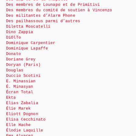
Des membres de Lounapo et de Primitivi
Des membres du comité de soutien à Vincenzo
Des militantes d’Alarm Phone
Des pailhassous parmi d’autres
Diletta Moscatelli
Dino Zappia
DiOlTo
Dominique Carpentier
Dominique Lapaffe
Donato
Doriane Grey
Doryan (Paris)
Douglas
Duccio Scotini
E. Minassian
É. Minasyan
Écran Total
Ekta
Elias Zabalia
Élie Marek
Eliott Dognon
Elisa Cecchinato
Elle Hache
Élodie Laquille
Ema Alvarez