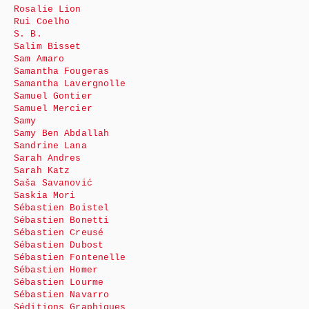
Rosalie Lion
Rui Coelho
S. B.
Salim Bisset
Sam Amaro
Samantha Fougeras
Samantha Lavergnolle
Samuel Gontier
Samuel Mercier
Samy
Samy Ben Abdallah
Sandrine Lana
Sarah Andres
Sarah Katz
Saša Savanović
Saskia Mori
Sébastien Boistel
Sébastien Bonetti
Sébastien Creusé
Sébastien Dubost
Sébastien Fontenelle
Sébastien Homer
Sébastien Lourme
Sébastien Navarro
Séditions Graphiques