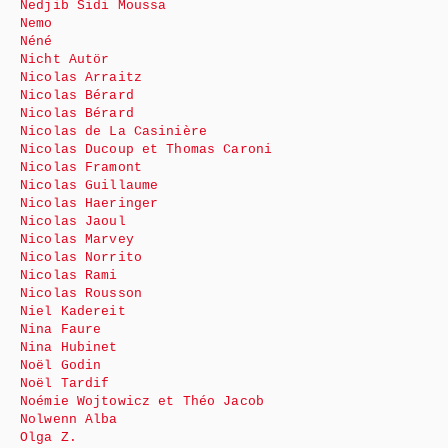
Nedjib Sidi Moussa
Nemo
Néné
Nicht Autör
Nicolas Arraitz
Nicolas Bérard
Nicolas Bérard
Nicolas de La Casinière
Nicolas Ducoup et Thomas Caroni
Nicolas Framont
Nicolas Guillaume
Nicolas Haeringer
Nicolas Jaoul
Nicolas Marvey
Nicolas Norrito
Nicolas Rami
Nicolas Rousson
Niel Kadereit
Nina Faure
Nina Hubinet
Noël Godin
Noël Tardif
Noémie Wojtowicz et Théo Jacob
Nolwenn Alba
Olga Z.