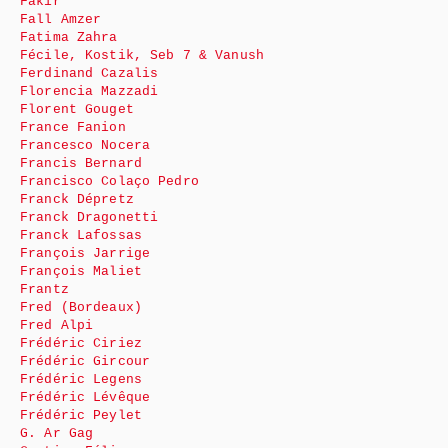
Fakir
Fall Amzer
Fatima Zahra
Fécile, Kostik, Seb 7 & Vanush
Ferdinand Cazalis
Florencia Mazzadi
Florent Gouget
France Fanion
Francesco Nocera
Francis Bernard
Francisco Colaço Pedro
Franck Dépretz
Franck Dragonetti
Franck Lafossas
François Jarrige
François Maliet
Frantz
Fred (Bordeaux)
Fred Alpi
Frédéric Ciriez
Frédéric Gircour
Frédéric Legens
Frédéric Lévêque
Frédéric Peylet
G. Ar Gag