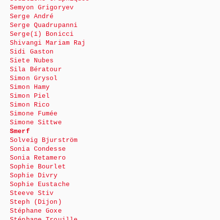
Semyon Grigoryev
Serge André
Serge Quadrupanni
Serge(ï) Bonicci
Shivangi Mariam Raj
Sidi Gaston
Siete Nubes
Sila Bératour
Simon Grysol
Simon Hamy
Simon Piel
Simon Rico
Simone Fumée
Simone Sittwe
Smerf
Solveig Bjurström
Sonia Condesse
Sonia Retamero
Sophie Bourlet
Sophie Divry
Sophie Eustache
Steeve Stiv
Steph (Dijon)
Stéphane Goxe
Stéphane Trouille