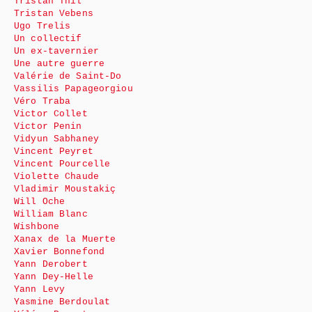
Tristan Thil
Tristan Vebens
Ugo Trelis
Un collectif
Un ex-tavernier
Une autre guerre
Valérie de Saint-Do
Vassilis Papageorgiou
Véro Traba
Victor Collet
Victor Penin
Vidyun Sabhaney
Vincent Peyret
Vincent Pourcelle
Violette Chaude
Vladimir Moustakiç
Will Oche
William Blanc
Wishbone
Xanax de la Muerte
Xavier Bonnefond
Yann Derobert
Yann Dey-Helle
Yann Levy
Yasmine Berdoulat