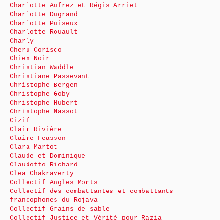
Charlotte Aufrez et Régis Arriet
Charlotte Dugrand
Charlotte Puiseux
Charlotte Rouault
Charly
Cheru Corisco
Chien Noir
Christian Waddle
Christiane Passevant
Christophe Bergen
Christophe Goby
Christophe Hubert
Christophe Massot
Cizif
Clair Rivière
Claire Feasson
Clara Martot
Claude et Dominique
Claudette Richard
Clea Chakraverty
Collectif Angles Morts
Collectif des combattantes et combattants
francophones du Rojava
Collectif Grains de sable
Collectif Justice et Vérité pour Razia