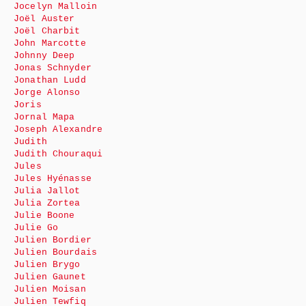
Jocelyn Malloin
Joël Auster
Joël Charbit
John Marcotte
Johnny Deep
Jonas Schnyder
Jonathan Ludd
Jorge Alonso
Joris
Jornal Mapa
Joseph Alexandre
Judith
Judith Chouraqui
Jules
Jules Hyénasse
Julia Jallot
Julia Zortea
Julie Boone
Julie Go
Julien Bordier
Julien Bourdais
Julien Brygo
Julien Gaunet
Julien Moisan
Julien Tewfiq