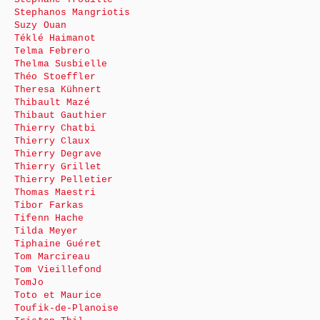
Stephanos Mangriotis
Suzy Ouan
Téklé Haimanot
Telma Febrero
Thelma Susbielle
Théo Stoeffler
Theresa Kühnert
Thibault Mazé
Thibaut Gauthier
Thierry Chatbi
Thierry Claux
Thierry Degrave
Thierry Grillet
Thierry Pelletier
Thomas Maestri
Tibor Farkas
Tifenn Hache
Tilda Meyer
Tiphaine Guéret
Tom Marcireau
Tom Vieillefond
TomJo
Toto et Maurice
Toufik-de-Planoise