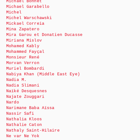
Michaël Bonnet
Michael Garabello
Michel
Michel Warschawski
Mickael Correia
Mina Zapatero
Mira Garou et Donatien Ducasse
Miriana Mislov
Mohamed Kably
Mohammed Fayçal
Monsieur René
Morvan Verron
Muriel Bombardi
Nabiya Khan (Middle East Eye)
Nadia M.
Nadia Slimani
Naïké Desquesnes
Najate Zouggari
Nardo
Narimane Baba Aïssa
Nassir Safi
Nathalia Kloos
Nathalie Caton
Nathaly Saint-Hilaire
Ne var Ne Yok