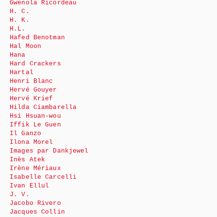
Gwenola Ricordeau
H. C.
H. K.
H.L.
Hafed Benotman
Hal Moon
Hana
Hard Crackers
Hartal
Henri Blanc
Hervé Gouyer
Hervé Krief
Hilda Ciambarella
Hsi Hsuan-wou
Iffik Le Guen
Il Ganzo
Ilona Morel
Images par Dankjewel
Inès Atek
Irène Mériaux
Isabelle Carcelli
Ivan Ellul
J. V.
Jacobo Rivero
Jacques Collin