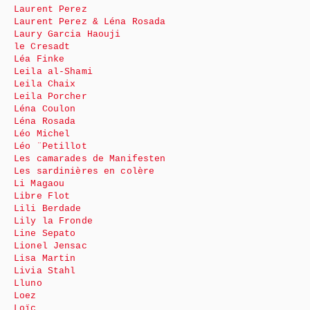
Laurent Perez
Laurent Perez & Léna Rosada
Laury Garcia Haouji
le Cresadt
Léa Finke
Leila al-Shami
Leila Chaix
Leila Porcher
Léna Coulon
Léna Rosada
Léo Michel
Léo ¨Petillot
Les camarades de Manifesten
Les sardinières en colère
Li Magaou
Libre Flot
Lili Berdade
Lily la Fronde
Line Sepato
Lionel Jensac
Lisa Martin
Livia Stahl
Lluno
Loez
Loïc