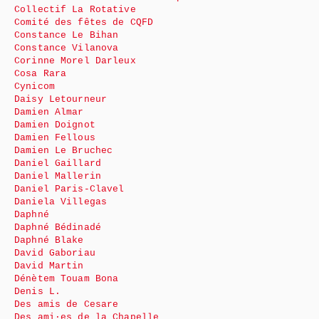
Collectif La Rotative
Comité des fêtes de CQFD
Constance Le Bihan
Constance Vilanova
Corinne Morel Darleux
Cosa Rara
Cynicom
Daisy Letourneur
Damien Almar
Damien Doignot
Damien Fellous
Damien Le Bruchec
Daniel Gaillard
Daniel Mallerin
Daniel Paris-Clavel
Daniela Villegas
Daphné
Daphné Bédinadé
Daphné Blake
David Gaboriau
David Martin
Dénètem Touam Bona
Denis L.
Des amis de Cesare
Des ami·es de la Chapelle