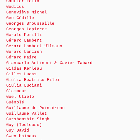
Gautier Félix
Gédicus
Geneviève Michel
Géo Cédille
Georges Broussaille
Georges Lapierre
Gérald Perilli
Gérard Lambert
Gérard Lambert-Ullmann
Gérard Lancien
Gérard Maire
Giancarlo Antinori & Xavier Tabard
Gildas Kerleau
Gilles Lucas
Giulia Beatrice Filpi
Giulia Luciani
Glammour
Guel Utielo
Guénolé
Guillaume de Poinzéreau
Guillaume Vallet
Gurshamshir Singh
Guy (Toulouse)
Guy David
Gwen Hainaux