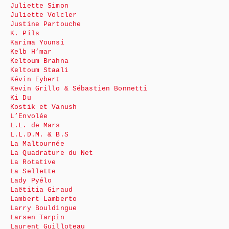
Juliette Simon
Juliette Volcler
Justine Partouche
K. Pils
Karima Younsi
Kelb H’mar
Keltoum Brahna
Keltoum Staali
Kévin Eybert
Kevin Grillo & Sébastien Bonnetti
Ki Du
Kostik et Vanush
L’Envolée
L.L. de Mars
L.L.D.M. & B.S
La Maltournée
La Quadrature du Net
La Rotative
La Sellette
Lady Pyélo
Laëtitia Giraud
Lambert Lamberto
Larry Bouldingue
Larsen Tarpin
Laurent Guilloteau