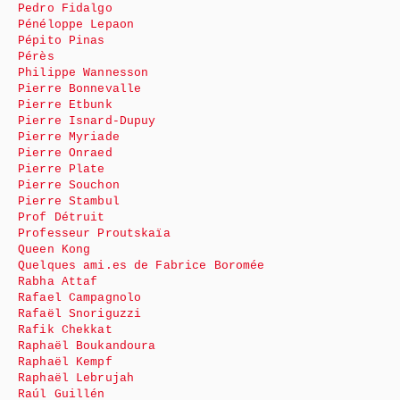
Pedro Fidalgo
Pénéloppe Lepaon
Pépito Pinas
Pérès
Philippe Wannesson
Pierre Bonnevalle
Pierre Etbunk
Pierre Isnard-Dupuy
Pierre Myriade
Pierre Onraed
Pierre Plate
Pierre Souchon
Pierre Stambul
Prof Détruit
Professeur Proutskaïa
Queen Kong
Quelques ami.es de Fabrice Boromée
Rabha Attaf
Rafael Campagnolo
Rafaël Snoriguzzi
Rafik Chekkat
Raphaël Boukandoura
Raphaël Kempf
Raphaël Lebrujah
Raúl Guillén