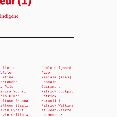
eur (1)
 indigène
Juliette
Pablo Chignard
Volcler
Paco
Justine
Pascale (Alès)
Partouche
Pascale
K. Pils
Guirimand
Karima Younsi
Patrick Cockpit
Kelb H’mar
Patrick
Keltoum Brahna
Marcolini
Keltoum Staali
Patrick Watkins
Kévin Eybert
et Jean-Pierre
Kevin Grillo &
Le Nestour