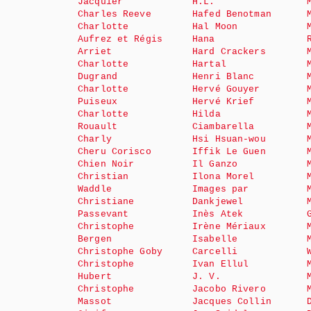
Jacquier
H.L.
Charles Reeve
Hafed Benotman
Charlotte
Hal Moon
Aufrez et Régis
Hana
Arriet
Hard Crackers
Charlotte
Hartal
Dugrand
Henri Blanc
Charlotte
Hervé Gouyer
Puiseux
Hervé Krief
Charlotte
Hilda
Rouault
Ciambarella
Charly
Hsi Hsuan-wou
Cheru Corisco
Iffik Le Guen
Chien Noir
Il Ganzo
Christian
Ilona Morel
Waddle
Images par
Christiane
Dankjewel
Passevant
Inès Atek
Christophe
Irène Mériaux
Bergen
Isabelle
Christophe Goby
Carcelli
Christophe
Ivan Ellul
Hubert
J. V.
Christophe
Jacobo Rivero
Massot
Jacques Collin