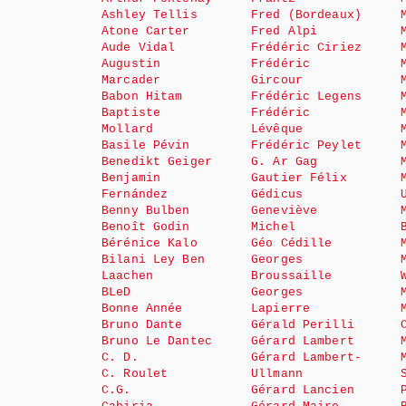
Ashley Tellis
Fred (Bordeaux)
Atone Carter
Fred Alpi
Aude Vidal
Frédéric Ciriez
Augustin
Frédéric
Marcader
Gircour
Babon Hitam
Frédéric Legens
Baptiste
Frédéric
Mollard
Lévêque
Basile Pévin
Frédéric Peylet
Benedikt Geiger
G. Ar Gag
Benjamin
Gautier Félix
Fernández
Gédicus
Benny Bulben
Geneviève
Benoît Godin
Michel
Bérénice Kalo
Géo Cédille
Bilani Ley Ben
Georges
Laachen
Broussaille
BLeD
Georges
Bonne Année
Lapierre
Bruno Dante
Gérald Perilli
Bruno Le Dantec
Gérard Lambert
C. D.
Gérard Lambert-
C. Roulet
Ullmann
C.G.
Gérard Lancien