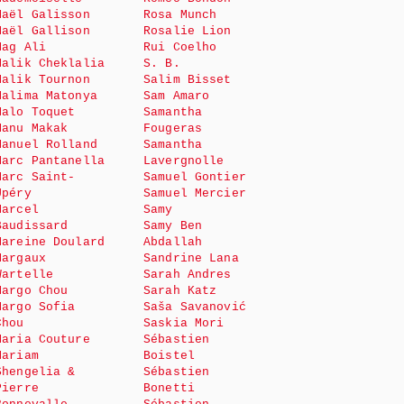
Maël Galisson
Rosa Munch
Maël Gallison
Rosalie Lion
Mag Ali
Rui Coelho
Malik Cheklalia
S. B.
Malik Tournon
Salim Bisset
Malima Matonya
Sam Amaro
Malo Toquet
Samantha
Manu Makak
Fougeras
Manuel Rolland
Samantha
Marc Pantanella
Lavergnolle
Marc Saint-
Samuel Gontier
Upéry
Samuel Mercier
Marcel
Samy
Baudissard
Samy Ben
Mareine Doulard
Abdallah
Margaux
Sandrine Lana
Wartelle
Sarah Andres
Margo Chou
Sarah Katz
Margo Sofia
Saša Savanović
Chou
Saskia Mori
Maria Couture
Sébastien
Mariam
Boistel
Shengelia &
Sébastien
Pierre
Bonetti