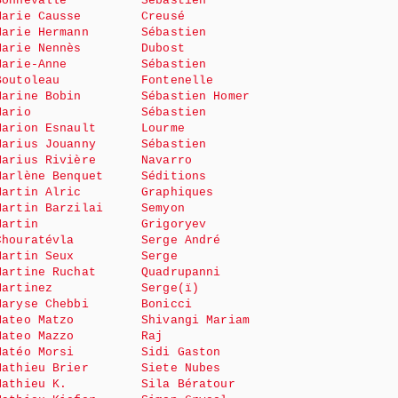
Bonnevalle
Sébastien
Marie Causse
Creusé
Marie Hermann
Sébastien
Marie Nennès
Dubost
Marie-Anne
Sébastien
Boutoleau
Fontenelle
Marine Bobin
Sébastien Homer
Mario
Sébastien
Marion Esnault
Lourme
Marius Jouanny
Sébastien
Marius Rivière
Navarro
Marlène Benquet
Séditions
Martin Alric
Graphiques
Martin Barzilai
Semyon
Martin
Grigoryev
Chouratévla
Serge André
Martin Seux
Serge
Martine Ruchat
Quadrupanni
Martinez
Serge(ï)
Maryse Chebbi
Bonicci
Mateo Matzo
Shivangi Mariam
Mateo Mazzo
Raj
Matéo Morsi
Sidi Gaston
Mathieu Brier
Siete Nubes
Mathieu K.
Sila Bératour