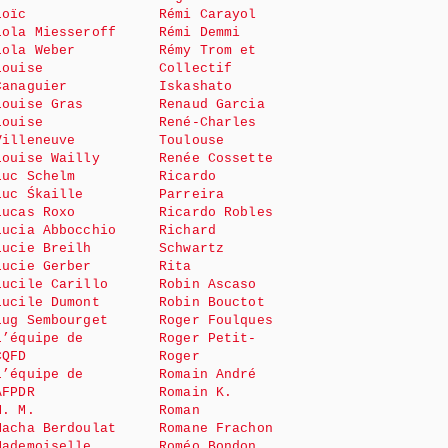
Loïc
Rémi Carayol
Lola Miesseroff
Rémi Demmi
Lola Weber
Rémy Trom et
Louise
Collectif
Canaguier
Iskashato
Louise Gras
Renaud Garcia
Louise
René-Charles
Villeneuve
Toulouse
Louise Wailly
Renée Cossette
Luc Schelm
Ricardo
Luc Śkaille
Parreira
Lucas Roxo
Ricardo Robles
Lucia Abbocchio
Richard
Lucie Breilh
Schwartz
Lucie Gerber
Rita
Lucile Carillo
Robin Ascaso
Lucile Dumont
Robin Bouctot
Lug Sembourget
Roger Foulques
L’équipe de
Roger Petit-
CQFD
Roger
L’équipe de
Romain André
AFPDR
Romain K.
M. M.
Roman
Macha Berdoulat
Romane Frachon
Mademoiselle
Roméo Bondon