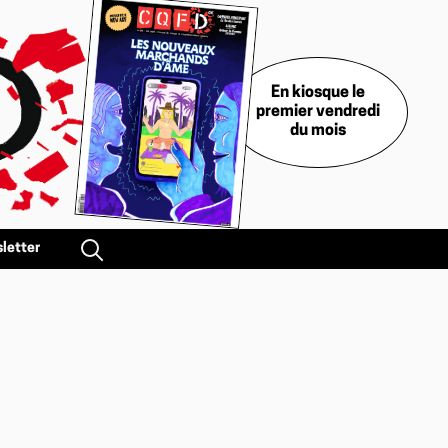
En kiosque le
premier vendredi
du mois
letter