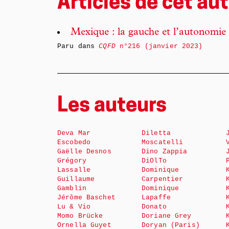
Articles de cet aut
Mexique : la gauche et l’autonomie
Paru dans
CQFD
n°216 (janvier 2023)
Les auteurs
Deva Mar
Diletta
Escobedo
Moscatelli
Gaëlle Desnos
Dino Zappia
Grégory
DiOlTo
Lassalle
Dominique
Guillaume
Carpentier
Gamblin
Dominique
Jérôme Baschet
Lapaffe
Lu & Vio
Donato
Momo Brücke
Doriane Grey
Ornella Guyet
Doryan (Paris)