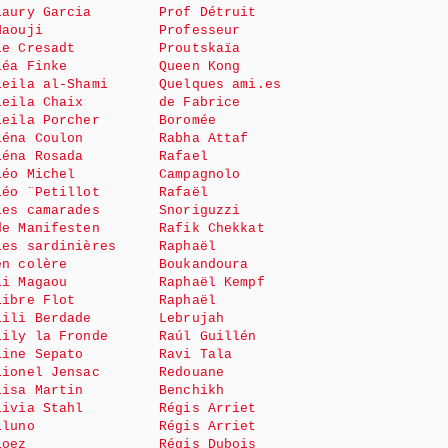
Laury Garcia
Prof Détruit
Haouji
Professeur
le Cresadt
Proutskaïa
Léa Finke
Queen Kong
Leila al-Shami
Quelques ami.es
Leila Chaix
de Fabrice
Leila Porcher
Boromée
Léna Coulon
Rabha Attaf
Léna Rosada
Rafael
Léo Michel
Campagnolo
Léo ¨Petillot
Rafaël
Les camarades
Snoriguzzi
de Manifesten
Rafik Chekkat
Les sardinières
Raphaël
en colère
Boukandoura
Li Magaou
Raphaël Kempf
Libre Flot
Raphaël
Lili Berdade
Lebrujah
Lily la Fronde
Raúl Guillén
Line Sepato
Ravi Tala
Lionel Jensac
Redouane
Lisa Martin
Benchikh
Livia Stahl
Régis Arriet
Lluno
Régis Arriet
Loez
Régis Dubois