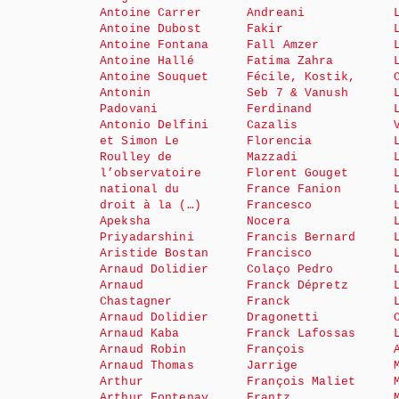
Antoine Carrer
Andreani
Antoine Dubost
Fakir
Antoine Fontana
Fall Amzer
Antoine Hallé
Fatima Zahra
Antoine Souquet
Fécile, Kostik,
Antonin
Seb 7 & Vanush
Padovani
Ferdinand
Antonio Delfini
Cazalis
et Simon Le
Florencia
Roulley de
Mazzadi
l’observatoire
Florent Gouget
national du
France Fanion
droit à la (…)
Francesco
Apeksha
Nocera
Priyadarshini
Francis Bernard
Aristide Bostan
Francisco
Arnaud Dolidier
Colaço Pedro
Arnaud
Franck Dépretz
Chastagner
Franck
Arnaud Dolidier
Dragonetti
Arnaud Kaba
Franck Lafossas
Arnaud Robin
François
Arnaud Thomas
Jarrige
Arthur
François Maliet
Arthur Fontenay
Frantz