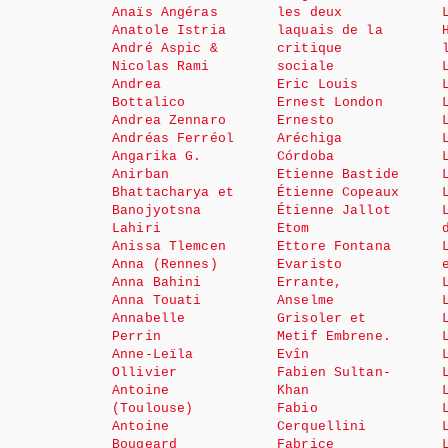
Anaïs Angéras
les deux
Anatole Istria
laquais de la
André Aspic &
critique
Nicolas Rami
sociale
Andrea
Eric Louis
Bottalico
Ernest London
Andrea Zennaro
Ernesto
Andréas Ferréol
Aréchiga
Angarika G.
Córdoba
Anirban
Etienne Bastide
Bhattacharya et
Étienne Copeaux
Banojyotsna
Étienne Jallot
Lahiri
Etom
Anissa Tlemcen
Ettore Fontana
Anna (Rennes)
Evaristo
Anna Bahini
Errante,
Anna Touati
Anselme
Annabelle
Grisoler et
Perrin
Metif Embrene.
Anne-Leïla
Evîn
Ollivier
Fabien Sultan-
Antoine
Khan
(Toulouse)
Fabio
Antoine
Cerquellini
Bougeard
Fabrice