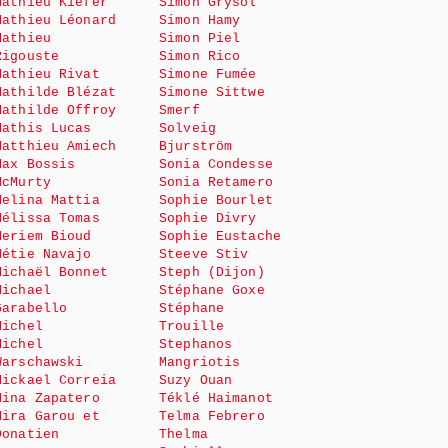
Mathieu Kiefer
Simon Grysol
Mathieu Léonard
Simon Hamy
Mathieu
Simon Piel
Rigouste
Simon Rico
Mathieu Rivat
Simone Fumée
Mathilde Blézat
Simone Sittwe
Mathilde Offroy
Smerf
Mathis Lucas
Solveig
Matthieu Amiech
Bjurström
Max Bossis
Sonia Condesse
McMurty
Sonia Retamero
Melina Mattia
Sophie Bourlet
Mélissa Tomas
Sophie Divry
Meriem Bioud
Sophie Eustache
Métie Navajo
Steeve Stiv
Michaël Bonnet
Steph (Dijon)
Michael
Stéphane Goxe
Garabello
Stéphane
Michel
Trouille
Michel
Stephanos
Warschawski
Mangriotis
Mickael Correia
Suzy Ouan
Mina Zapatero
Téklé Haimanot
Mira Garou et
Telma Febrero
Donatien
Thelma