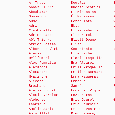
A. Traven
Douglas
Abbas El Kra
Duccio Scotini
Aboubakar
E. Minassian
Soumahoro
É. Minasyan
ADN23
Écran Total
Adri
Ekta
Ciambarella
Elias Zabalia
Adrien Labbe
Élie Marek
Aël Thierry
Eliott Dognon
Afreen Fatima
Elisa
Albert Le Vert
Cecchinato
Alessi
Elle Hache
Dell’Umbria
Élodie Laquille
Alex Pommatau
Ema Alvarez
Alexandra J.
Émile Progeault
Alexandre
Émilien Bernard
Hyacinthe
Emma Piqueray
Alexane
Emmanuel
Brochard
Sanséau
Alexis Huguet
Emmanuel Vigne
Alexis Vernier
Enzo Serna
Alphonse
Éric Dourel
Labrique
Eric Fournier
Amélie Sanft
Éric Lavenir et
Amin Allal
Diogo Moura,