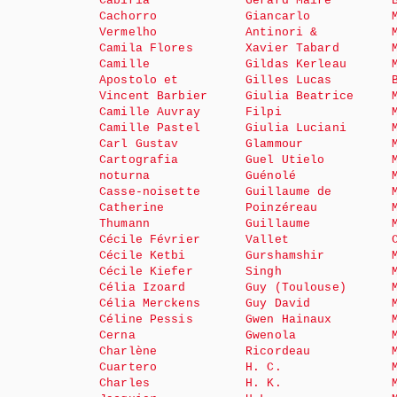
Cabiria
Gérard Maire
Cachorro
Giancarlo
Vermelho
Antinori &
Camila Flores
Xavier Tabard
Camille
Gildas Kerleau
Apostolo et
Gilles Lucas
Vincent Barbier
Giulia Beatrice
Camille Auvray
Filpi
Camille Pastel
Giulia Luciani
Carl Gustav
Glammour
Cartografia
Guel Utielo
noturna
Guénolé
Casse-noisette
Guillaume de
Catherine
Poinzéreau
Thumann
Guillaume
Cécile Février
Vallet
Cécile Ketbi
Gurshamshir
Cécile Kiefer
Singh
Célia Izoard
Guy (Toulouse)
Célia Merckens
Guy David
Céline Pessis
Gwen Hainaux
Cerna
Gwenola
Charlène
Ricordeau
Cuartero
H. C.
Charles
H. K.