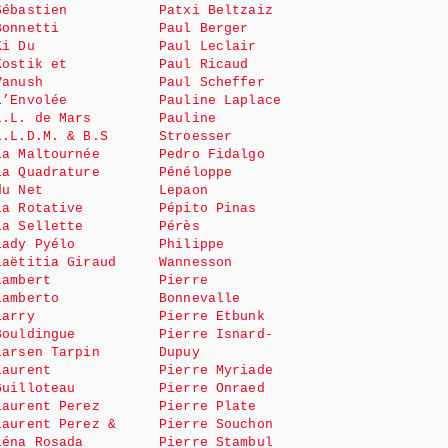
Sébastien
Patxi Beltzaiz
Bonnetti
Paul Berger
Ki Du
Paul Leclair
Kostik et
Paul Ricaud
Vanush
Paul Scheffer
L’Envolée
Pauline Laplace
L.L. de Mars
Pauline
L.L.D.M. & B.S
Stroesser
La Maltournée
Pedro Fidalgo
La Quadrature
Pénéloppe
du Net
Lepaon
La Rotative
Pépito Pinas
La Sellette
Pérès
Lady Pyélo
Philippe
Laëtitia Giraud
Wannesson
Lambert
Pierre
Lamberto
Bonnevalle
Larry
Pierre Etbunk
Bouldingue
Pierre Isnard-
Larsen Tarpin
Dupuy
Laurent
Pierre Myriade
Guilloteau
Pierre Onraed
Laurent Perez
Pierre Plate
Laurent Perez &
Pierre Souchon
Léna Rosada
Pierre Stambul