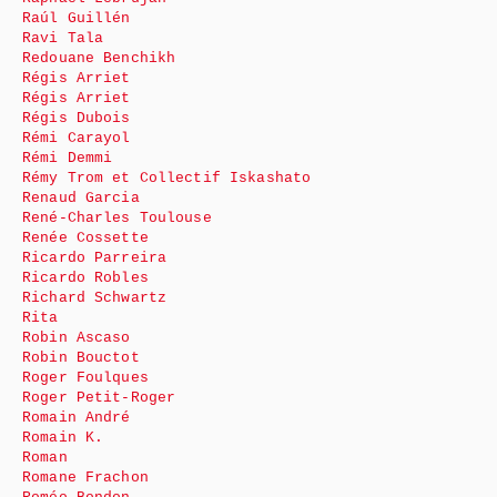
Raúl Guillén
Ravi Tala
Redouane Benchikh
Régis Arriet
Régis Arriet
Régis Dubois
Rémi Carayol
Rémi Demmi
Rémy Trom et Collectif Iskashato
Renaud Garcia
René-Charles Toulouse
Renée Cossette
Ricardo Parreira
Ricardo Robles
Richard Schwartz
Rita
Robin Ascaso
Robin Bouctot
Roger Foulques
Roger Petit-Roger
Romain André
Romain K.
Roman
Romane Frachon