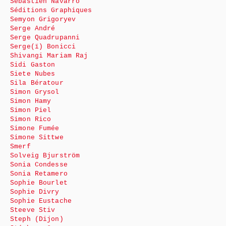
Sébastien Navarro
Séditions Graphiques
Semyon Grigoryev
Serge André
Serge Quadrupanni
Serge(ï) Bonicci
Shivangi Mariam Raj
Sidi Gaston
Siete Nubes
Sila Bératour
Simon Grysol
Simon Hamy
Simon Piel
Simon Rico
Simone Fumée
Simone Sittwe
Smerf
Solveig Bjurström
Sonia Condesse
Sonia Retamero
Sophie Bourlet
Sophie Divry
Sophie Eustache
Steeve Stiv
Steph (Dijon)