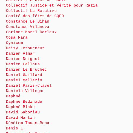
Collectif Grains de sable
Collectif Justice et Vérité pour Razia
Collectif La Rotative
Comité des fêtes de CQFD
Constance Le Bihan
Constance Vilanova
Corinne Morel Darleux
Cosa Rara
Cynicom
Daisy Letourneur
Damien Almar
Damien Doignot
Damien Fellous
Damien Le Bruchec
Daniel Gaillard
Daniel Mallerin
Daniel Paris-Clavel
Daniela Villegas
Daphné
Daphné Bédinadé
Daphné Blake
David Gaboriau
David Martin
Dénètem Touam Bona
Denis L.