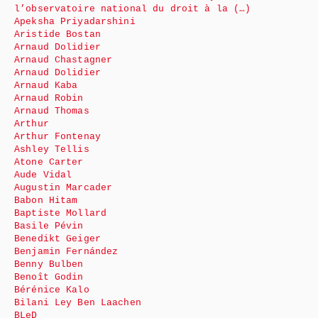
l’observatoire national du droit à la (…)
Apeksha Priyadarshini
Aristide Bostan
Arnaud Dolidier
Arnaud Chastagner
Arnaud Dolidier
Arnaud Kaba
Arnaud Robin
Arnaud Thomas
Arthur
Arthur Fontenay
Ashley Tellis
Atone Carter
Aude Vidal
Augustin Marcader
Babon Hitam
Baptiste Mollard
Basile Pévin
Benedikt Geiger
Benjamin Fernández
Benny Bulben
Benoît Godin
Bérénice Kalo
Bilani Ley Ben Laachen
BLeD