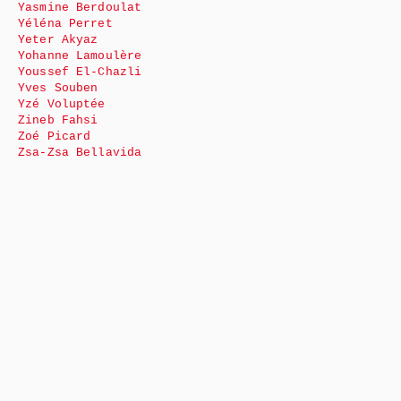
Yasmine Berdoulat
Yéléna Perret
Yeter Akyaz
Yohanne Lamoulère
Youssef El-Chazli
Yves Souben
Yzé Voluptée
Zineb Fahsi
Zoé Picard
Zsa-Zsa Bellavida