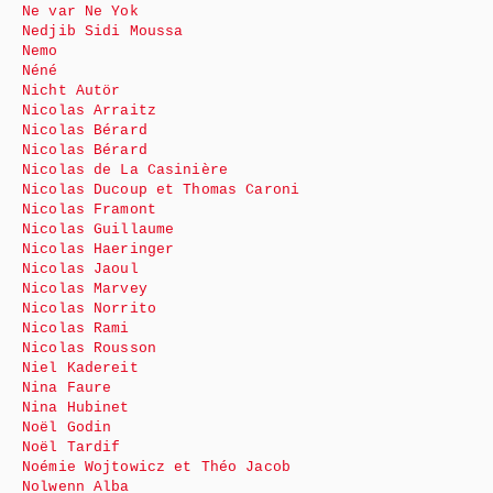
Ne var Ne Yok
Nedjib Sidi Moussa
Nemo
Néné
Nicht Autör
Nicolas Arraitz
Nicolas Bérard
Nicolas Bérard
Nicolas de La Casinière
Nicolas Ducoup et Thomas Caroni
Nicolas Framont
Nicolas Guillaume
Nicolas Haeringer
Nicolas Jaoul
Nicolas Marvey
Nicolas Norrito
Nicolas Rami
Nicolas Rousson
Niel Kadereit
Nina Faure
Nina Hubinet
Noël Godin
Noël Tardif
Noémie Wojtowicz et Théo Jacob
Nolwenn Alba