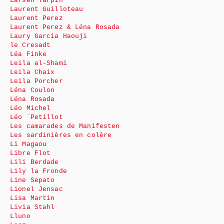
Larsen Tarpin
Laurent Guilloteau
Laurent Perez
Laurent Perez & Léna Rosada
Laury Garcia Haouji
le Cresadt
Léa Finke
Leila al-Shami
Leila Chaix
Leila Porcher
Léna Coulon
Léna Rosada
Léo Michel
Léo ¨Petillot
Les camarades de Manifesten
Les sardinières en colère
Li Magaou
Libre Flot
Lili Berdade
Lily la Fronde
Line Sepato
Lionel Jensac
Lisa Martin
Livia Stahl
Lluno