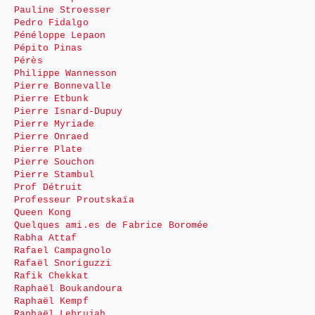
Pauline Stroesser
Pedro Fidalgo
Pénéloppe Lepaon
Pépito Pinas
Pérès
Philippe Wannesson
Pierre Bonnevalle
Pierre Etbunk
Pierre Isnard-Dupuy
Pierre Myriade
Pierre Onraed
Pierre Plate
Pierre Souchon
Pierre Stambul
Prof Détruit
Professeur Proutskaïa
Queen Kong
Quelques ami.es de Fabrice Boromée
Rabha Attaf
Rafael Campagnolo
Rafaël Snoriguzzi
Rafik Chekkat
Raphaël Boukandoura
Raphaël Kempf
Raphaël Lebrujah