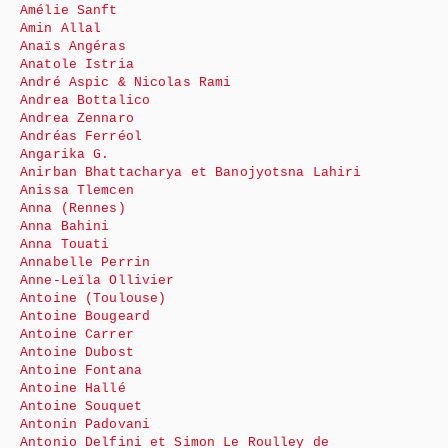
Amélie Sanft
Amin Allal
Anaïs Angéras
Anatole Istria
André Aspic & Nicolas Rami
Andrea Bottalico
Andrea Zennaro
Andréas Ferréol
Angarika G.
Anirban Bhattacharya et Banojyotsna Lahiri
Anissa Tlemcen
Anna (Rennes)
Anna Bahini
Anna Touati
Annabelle Perrin
Anne-Leïla Ollivier
Antoine (Toulouse)
Antoine Bougeard
Antoine Carrer
Antoine Dubost
Antoine Fontana
Antoine Hallé
Antoine Souquet
Antonin Padovani
Antonio Delfini et Simon Le Roulley de