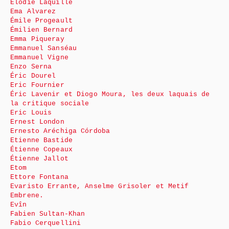
Élodie Laquille
Ema Alvarez
Émile Progeault
Émilien Bernard
Emma Piqueray
Emmanuel Sanséau
Emmanuel Vigne
Enzo Serna
Éric Dourel
Eric Fournier
Éric Lavenir et Diogo Moura, les deux laquais de
la critique sociale
Eric Louis
Ernest London
Ernesto Aréchiga Córdoba
Etienne Bastide
Étienne Copeaux
Étienne Jallot
Etom
Ettore Fontana
Evaristo Errante, Anselme Grisoler et Metif
Embrene.
Evîn
Fabien Sultan-Khan
Fabio Cerquellini