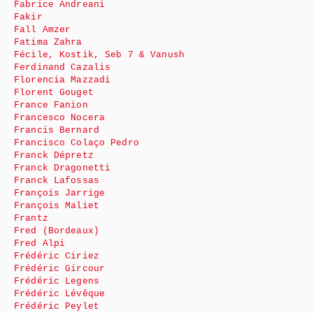
Fabrice Andreani
Fakir
Fall Amzer
Fatima Zahra
Fécile, Kostik, Seb 7 & Vanush
Ferdinand Cazalis
Florencia Mazzadi
Florent Gouget
France Fanion
Francesco Nocera
Francis Bernard
Francisco Colaço Pedro
Franck Dépretz
Franck Dragonetti
Franck Lafossas
François Jarrige
François Maliet
Frantz
Fred (Bordeaux)
Fred Alpi
Frédéric Ciriez
Frédéric Gircour
Frédéric Legens
Frédéric Lévêque
Frédéric Peylet