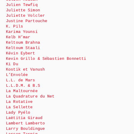
Julien Tewfiq
Juliette Simon
Juliette Volcler
Justine Partouche
K. Pils
Karima Younsi
Kelb H’mar
Keltoum Brahna
Keltoum Staali
Kévin Eybert
Kevin Grillo & Sébastien Bonnetti
Ki Du
Kostik et Vanush
L’Envolée
L.L. de Mars
L.L.D.M. & B.S
La Maltournée
La Quadrature du Net
La Rotative
La Sellette
Lady Pyélo
Laëtitia Giraud
Lambert Lamberto
Larry Bouldingue