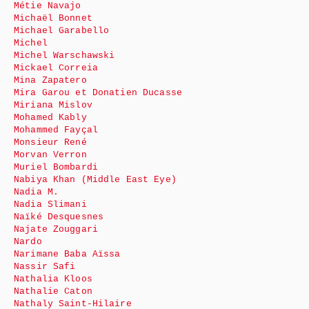
Métie Navajo
Michaël Bonnet
Michael Garabello
Michel
Michel Warschawski
Mickael Correia
Mina Zapatero
Mira Garou et Donatien Ducasse
Miriana Mislov
Mohamed Kably
Mohammed Fayçal
Monsieur René
Morvan Verron
Muriel Bombardi
Nabiya Khan (Middle East Eye)
Nadia M.
Nadia Slimani
Naïké Desquesnes
Najate Zouggari
Nardo
Narimane Baba Aïssa
Nassir Safi
Nathalia Kloos
Nathalie Caton
Nathaly Saint-Hilaire