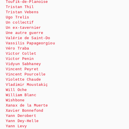
Toufik-de-Planoise
Tristan Thil
Tristan Vebens
Ugo Trelis
Un collectif
Un ex-tavernier
Une autre guerre
Valérie de Saint-Do
Vassilis Papageorgiou
Véro Traba
Victor Collet
Victor Penin
Vidyun Sabhaney
Vincent Peyret
Vincent Pourcelle
Violette Chaude
Vladimir Moustakiç
Will Oche
William Blanc
Wishbone
Xanax de la Muerte
Xavier Bonnefond
Yann Derobert
Yann Dey-Helle
Yann Levy