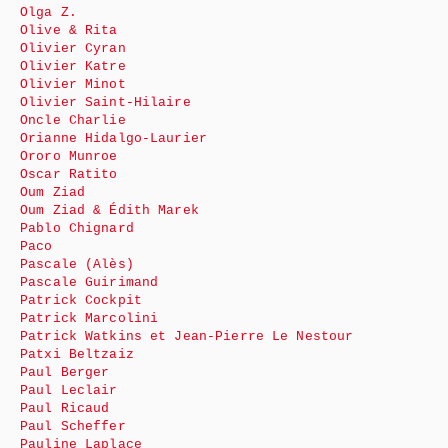
Olga Z.
Olive & Rita
Olivier Cyran
Olivier Katre
Olivier Minot
Olivier Saint-Hilaire
Oncle Charlie
Orianne Hidalgo-Laurier
Ororo Munroe
Oscar Ratito
Oum Ziad
Oum Ziad & Édith Marek
Pablo Chignard
Paco
Pascale (Alès)
Pascale Guirimand
Patrick Cockpit
Patrick Marcolini
Patrick Watkins et Jean-Pierre Le Nestour
Patxi Beltzaiz
Paul Berger
Paul Leclair
Paul Ricaud
Paul Scheffer
Pauline Laplace