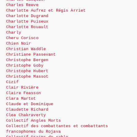
Charles Reeve
Charlotte Aufrez et Régis Arriet
Charlotte Dugrand
Charlotte Puiseux
Charlotte Rouault
Charly
Cheru Corisco
Chien Noir
Christian Waddle
Christiane Passevant
Christophe Bergen
Christophe Goby
Christophe Hubert
Christophe Massot
Cizif
Clair Rivière
Claire Feasson
Clara Martot
Claude et Dominique
Claudette Richard
Clea Chakraverty
Collectif Angles Morts
Collectif des combattantes et combattants
francophones du Rojava