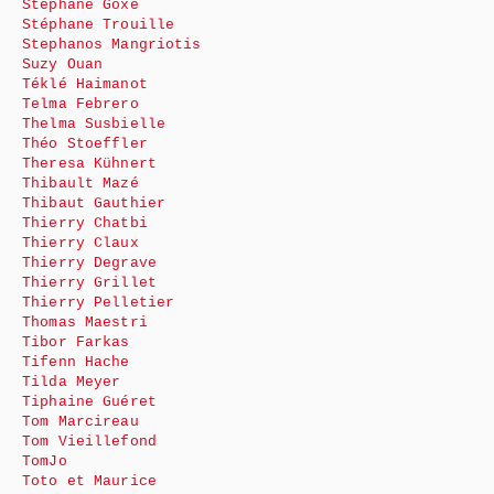
Stéphane Goxe
Stéphane Trouille
Stephanos Mangriotis
Suzy Ouan
Téklé Haimanot
Telma Febrero
Thelma Susbielle
Théo Stoeffler
Theresa Kühnert
Thibault Mazé
Thibaut Gauthier
Thierry Chatbi
Thierry Claux
Thierry Degrave
Thierry Grillet
Thierry Pelletier
Thomas Maestri
Tibor Farkas
Tifenn Hache
Tilda Meyer
Tiphaine Guéret
Tom Marcireau
Tom Vieillefond
TomJo
Toto et Maurice