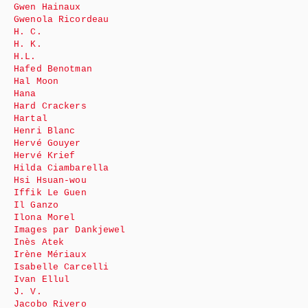
Gwen Hainaux
Gwenola Ricordeau
H. C.
H. K.
H.L.
Hafed Benotman
Hal Moon
Hana
Hard Crackers
Hartal
Henri Blanc
Hervé Gouyer
Hervé Krief
Hilda Ciambarella
Hsi Hsuan-wou
Iffik Le Guen
Il Ganzo
Ilona Morel
Images par Dankjewel
Inès Atek
Irène Mériaux
Isabelle Carcelli
Ivan Ellul
J. V.
Jacobo Rivero