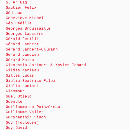
G. Ar Gag
Gautier Félix
Gédicus
Geneviève Michel
Géo Cédille
Georges Broussaille
Georges Lapierre
Gérald Perilli
Gérard Lambert
Gérard Lambert-Ullmann
Gérard Lancien
Gérard Maire
Giancarlo Antinori & Xavier Tabard
Gildas Kerleau
Gilles Lucas
Giulia Beatrice Filpi
Giulia Luciani
Glammour
Guel Utielo
Guénolé
Guillaume de Poinzéreau
Guillaume Vallet
Gurshamshir Singh
Guy (Toulouse)
Guy David