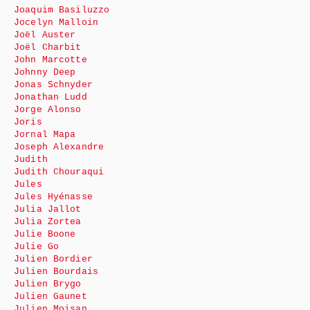
Joaquim Basiluzzo
Jocelyn Malloin
Joël Auster
Joël Charbit
John Marcotte
Johnny Deep
Jonas Schnyder
Jonathan Ludd
Jorge Alonso
Joris
Jornal Mapa
Joseph Alexandre
Judith
Judith Chouraqui
Jules
Jules Hyénasse
Julia Jallot
Julia Zortea
Julie Boone
Julie Go
Julien Bordier
Julien Bourdais
Julien Brygo
Julien Gaunet
Julien Moisan