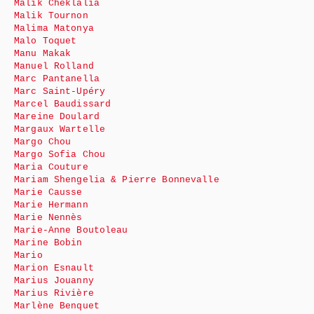
Malik Cheklalia
Malik Tournon
Malima Matonya
Malo Toquet
Manu Makak
Manuel Rolland
Marc Pantanella
Marc Saint-Upéry
Marcel Baudissard
Mareine Doulard
Margaux Wartelle
Margo Chou
Margo Sofia Chou
Maria Couture
Mariam Shengelia & Pierre Bonnevalle
Marie Causse
Marie Hermann
Marie Nennès
Marie-Anne Boutoleau
Marine Bobin
Mario
Marion Esnault
Marius Jouanny
Marius Rivière
Marlène Benquet