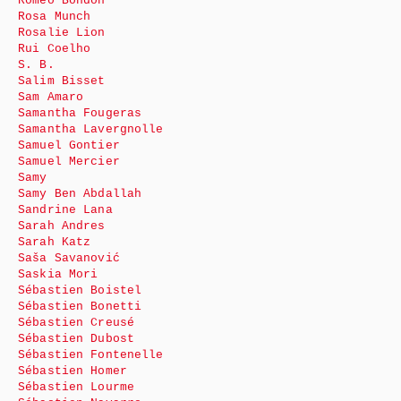
Roméo Bondon
Rosa Munch
Rosalie Lion
Rui Coelho
S. B.
Salim Bisset
Sam Amaro
Samantha Fougeras
Samantha Lavergnolle
Samuel Gontier
Samuel Mercier
Samy
Samy Ben Abdallah
Sandrine Lana
Sarah Andres
Sarah Katz
Saša Savanović
Saskia Mori
Sébastien Boistel
Sébastien Bonetti
Sébastien Creusé
Sébastien Dubost
Sébastien Fontenelle
Sébastien Homer
Sébastien Lourme