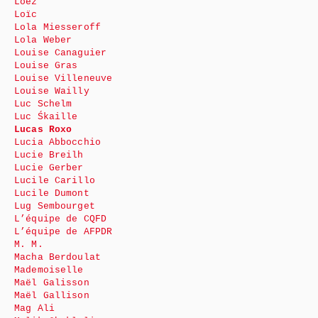
Loez
Loïc
Lola Miesseroff
Lola Weber
Louise Canaguier
Louise Gras
Louise Villeneuve
Louise Wailly
Luc Schelm
Luc Śkaille
Lucas Roxo
Lucia Abbocchio
Lucie Breilh
Lucie Gerber
Lucile Carillo
Lucile Dumont
Lug Sembourget
L’équipe de CQFD
L’équipe de AFPDR
M. M.
Macha Berdoulat
Mademoiselle
Maël Galisson
Maël Gallison
Mag Ali