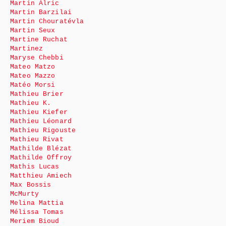
Martin Alric
Martin Barzilai
Martin Chouratévla
Martin Seux
Martine Ruchat
Martinez
Maryse Chebbi
Mateo Matzo
Mateo Mazzo
Matéo Morsi
Mathieu Brier
Mathieu K.
Mathieu Kiefer
Mathieu Léonard
Mathieu Rigouste
Mathieu Rivat
Mathilde Blézat
Mathilde Offroy
Mathis Lucas
Matthieu Amiech
Max Bossis
McMurty
Melina Mattia
Mélissa Tomas
Meriem Bioud