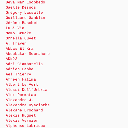
Deva Mar Escobedo
Gaëlle Desnos
Grégory Lassalle
Guillaume Gamblin
Jérôme Baschet
Lu & Vio
Momo Brücke
Ornella Guyet
A. Traven
Abbas El Kra
Aboubakar Soumahoro
ADN23
Adri Ciambarella
Adrien Labbe
Aël Thierry
Afreen Fatima
Albert Le Vert
Alessi Dell’Umbria
Alex Pommatau
Alexandra J.
Alexandre Hyacinthe
Alexane Brochard
Alexis Huguet
Alexis Vernier
Alphonse Labrique