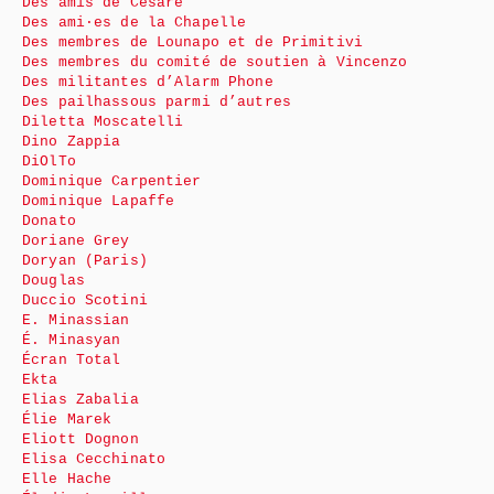
Des amis de Cesare
Des ami·es de la Chapelle
Des membres de Lounapo et de Primitivi
Des membres du comité de soutien à Vincenzo
Des militantes d’Alarm Phone
Des pailhassous parmi d’autres
Diletta Moscatelli
Dino Zappia
DiOlTo
Dominique Carpentier
Dominique Lapaffe
Donato
Doriane Grey
Doryan (Paris)
Douglas
Duccio Scotini
E. Minassian
É. Minasyan
Écran Total
Ekta
Elias Zabalia
Élie Marek
Eliott Dognon
Elisa Cecchinato
Elle Hache