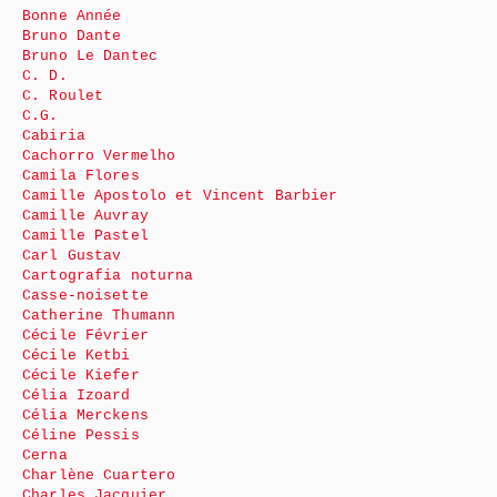
Bonne Année
Bruno Dante
Bruno Le Dantec
C. D.
C. Roulet
C.G.
Cabiria
Cachorro Vermelho
Camila Flores
Camille Apostolo et Vincent Barbier
Camille Auvray
Camille Pastel
Carl Gustav
Cartografia noturna
Casse-noisette
Catherine Thumann
Cécile Février
Cécile Ketbi
Cécile Kiefer
Célia Izoard
Célia Merckens
Céline Pessis
Cerna
Charlène Cuartero
Charles Jacquier