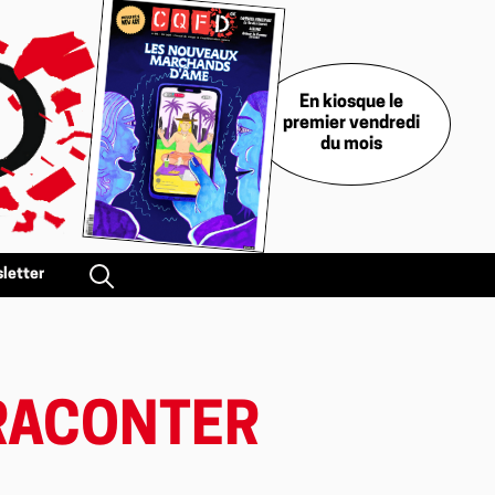
En kiosque le
premier vendredi
du mois
letter
 RACONTER