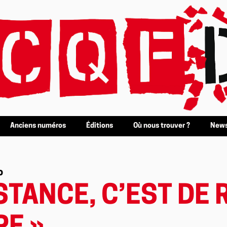
Anciens numéros
Éditions
Où nous trouver ?
News
o
STANCE, C’EST DE