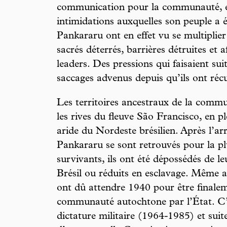
communication pour la communauté, e
intimidations auxquelles son peuple a é
Pankararu ont en effet vu se multiplier 
sacrés déterrés, barrières détruites et
leaders. Des pressions qui faisaient su
saccages advenus depuis qu’ils ont récu
Les territoires ancestraux de la comm
les rives du fleuve São Francisco, en p
aride du Nordeste brésilien. Après l’arr
Pankararu se sont retrouvés pour la p
survivants, ils ont été dépossédés de leu
Brésil ou réduits en esclavage. Même ap
ont dû attendre 1940 pour être final
communauté autochtone par l’État. C’e
dictature militaire (1964-1985) et suit