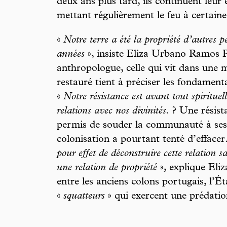
deux ans plus tard, ils continuent leur
mettant régulièrement le feu à certaine
«
Notre terre a été la propriété d’autres 
années
», insiste Eliza Urbano Ramos P
anthropologue, celle qui vit dans une m
restauré tient à préciser les fondament
«
Notre résistance est avant tout spirituell
relations avec nos divinités.
? Une résist
permis de souder la communauté à ses r
colonisation a pourtant tenté d’effacer
pour effet de déconstruire cette relation s
une relation de propriété
», explique Eliza
entre les anciens colons portugais, l’Éta
«
squatteurs
» qui exercent une prédation