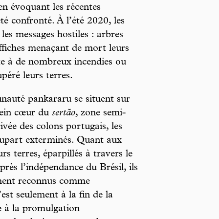
n évoquant les récentes
té confronté. À l’été 2020, les
les messages hostiles : arbres
 affiches menaçant de mort leurs
ite à de nombreux incendies ou
péré leurs terres.
unauté pankararu se situent sur
lein cœur du
sertão
, zone semi-
ivée des colons portugais, les
lupart exterminés. Quant aux
rs terres, éparpillés à travers le
rès l’indépendance du Brésil, ils
ement reconnus comme
st seulement à la fin de la
e à la promulgation