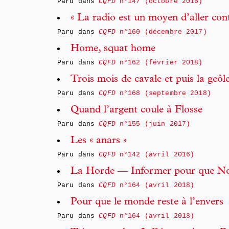
Paru dans
CQFD
n°147 (octobre 2016)
« La radio est un moyen d’aller con
Paru dans
CQFD
n°160 (décembre 2017)
Home, squat home
Paru dans
CQFD
n°162 (février 2018)
Trois mois de cavale et puis la geôl
Paru dans
CQFD
n°168 (septembre 2018)
Quand l’argent coule à Flosse
Paru dans
CQFD
n°155 (juin 2017)
Les « anars »
Paru dans
CQFD
n°142 (avril 2016)
La Horde — Informer pour que No
Paru dans
CQFD
n°164 (avril 2018)
Pour que le monde reste à l’envers
Paru dans
CQFD
n°164 (avril 2018)