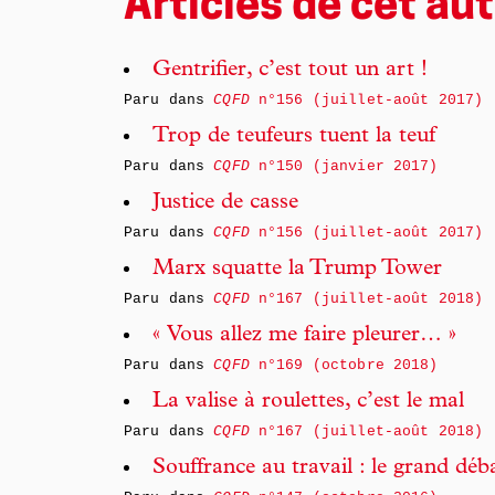
Articles de cet au
Gentrifier, c’est tout un art !
Paru dans
CQFD
n°156 (juillet-août 2017)
Trop de teufeurs tuent la teuf
Paru dans
CQFD
n°150 (janvier 2017)
Justice de casse
Paru dans
CQFD
n°156 (juillet-août 2017)
Marx squatte la Trump Tower
Paru dans
CQFD
n°167 (juillet-août 2018)
« Vous allez me faire pleurer… »
Paru dans
CQFD
n°169 (octobre 2018)
La valise à roulettes, c’est le mal
Paru dans
CQFD
n°167 (juillet-août 2018)
Souffrance au travail : le grand déb