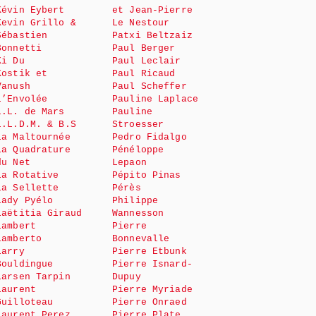
Kévin Eybert
et Jean-Pierre
Kevin Grillo &
Le Nestour
Sébastien
Patxi Beltzaiz
Bonnetti
Paul Berger
Ki Du
Paul Leclair
Kostik et
Paul Ricaud
Vanush
Paul Scheffer
L’Envolée
Pauline Laplace
L.L. de Mars
Pauline
L.L.D.M. & B.S
Stroesser
La Maltournée
Pedro Fidalgo
La Quadrature
Pénéloppe
du Net
Lepaon
La Rotative
Pépito Pinas
La Sellette
Pérès
Lady Pyélo
Philippe
Laëtitia Giraud
Wannesson
Lambert
Pierre
Lamberto
Bonnevalle
Larry
Pierre Etbunk
Bouldingue
Pierre Isnard-
Larsen Tarpin
Dupuy
Laurent
Pierre Myriade
Guilloteau
Pierre Onraed
Laurent Perez
Pierre Plate