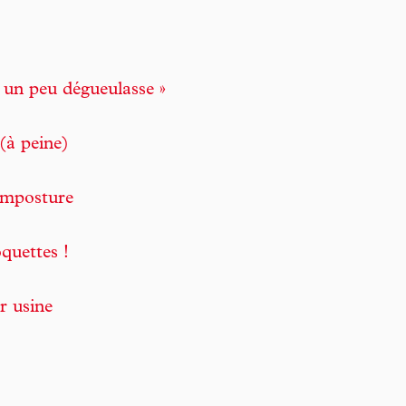
t un peu dégueulasse »
(à peine)
 imposture
oquettes !
r usine