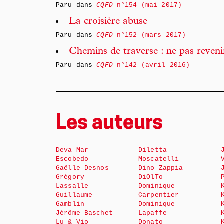
Paru dans
CQFD
n°154 (mai 2017)
La croisière abuse
Paru dans
CQFD
n°152 (mars 2017)
Chemins de traverse : ne pas revenir
Paru dans
CQFD
n°142 (avril 2016)
Les auteurs
Deva Mar
Diletta
Escobedo
Moscatelli
Gaëlle Desnos
Dino Zappia
Grégory
DiOlTo
Lassalle
Dominique
Guillaume
Carpentier
Gamblin
Dominique
Jérôme Baschet
Lapaffe
Lu & Vio
Donato