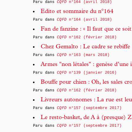
Paru dans
CQFD
n°164 (avril 2018)
Edito et sommaire du n°164
Paru dans
CQFD
n°164 (avril 2018)
Fan de fanzine : « Il faut que ce soi
Paru dans
CQFD
n°162 (février 2018)
Chez Gemalto : Le cadre se rebiffe 
Paru dans
CQFD
n°163 (mars 2018)
Armes "non létales" : genèse d’une
Paru dans
CQFD
n°139 (janvier 2016)
Bouffe pour chien : Oh, les sales cr
Paru dans
CQFD
n°162 (février 2018)
Livreurs autonomes : La rue est leu
Paru dans
CQFD
n°157 (septembre 2017)
Le resto-basket, de A à (presque) Z
Paru dans
CQFD
n°157 (septembre 2017)