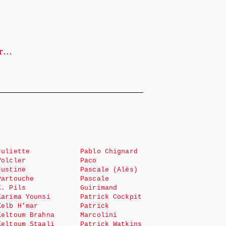
...
Juliette
Pablo Chignard
Volcler
Paco
Justine
Pascale (Alès)
Partouche
Pascale
K. Pils
Guirimand
Karima Younsi
Patrick Cockpit
Kelb H’mar
Patrick
Keltoum Brahna
Marcolini
Keltoum Staali
Patrick Watkins