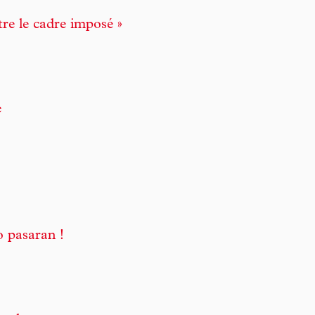
tre le cadre imposé »
e
 pasaran !