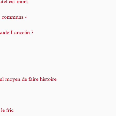
utel est mort
is communs »
Aude Lancelin ?
l moyen de faire histoire
le fric