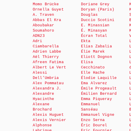
Momo Brücke
Doriane Grey
Ornella Guyet
Doryan (Paris)
A. Traven
Douglas
Abbas El Kra
Duccio Scotini
Aboubakar
E. Minassian
Soumahoro
É. Minasyan
ADN23
Écran Total
Adri
Ekta
Ciambarella
Elias Zabalia
Adrien Labbe
Élie Marek
Aël Thierry
Eliott Dognon
Afreen Fatima
Elisa
Albert Le Vert
Cecchinato
Alessi
Elle Hache
Dell’Umbria
Élodie Laquille
Alex Pommatau
Ema Alvarez
Alexandra J.
Émile Progeault
Alexandre
Émilien Bernard
Hyacinthe
Emma Piqueray
Alexane
Emmanuel
Brochard
Sanséau
Alexis Huguet
Emmanuel Vigne
Alexis Vernier
Enzo Serna
Alphonse
Éric Dourel
Labrique
Eric Fournier