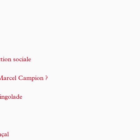
tion sociale
. Marcel Campion ?
ringolade
nçal