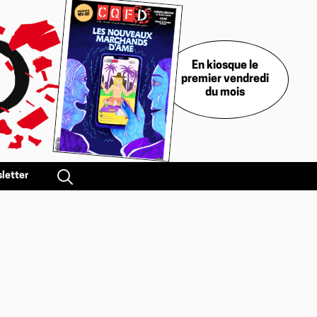
En kiosque le
premier vendredi
du mois
letter