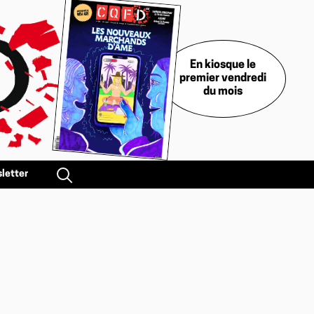
En kiosque le
premier vendredi
du mois
letter