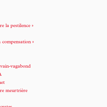
e la pestilence »
la compensation »
rivain-vagabond
A
net
re meurtrière