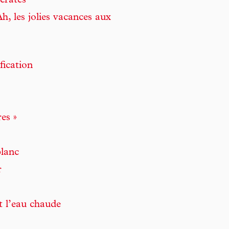
crates
h, les jolies vacances aux
fication
es »
blanc
r
t l’eau chaude