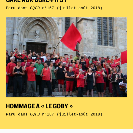
GARE AUX BURE-PIFS !
Paru dans
CQFD
n°167 (juillet-août 2018)
HOMMAGE À « LE GOBY »
Paru dans
CQFD
n°167 (juillet-août 2018)