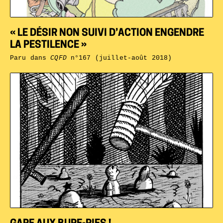
« LE DÉSIR NON SUIVI D’ACTION ENGENDRE
LA PESTILENCE »
Paru dans
CQFD
n°167 (juillet-août 2018)