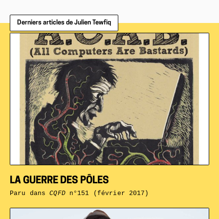
Derniers articles de Julien Tewfiq
LA GUERRE DES PÔLES
Paru dans
CQFD
n°151 (février 2017)