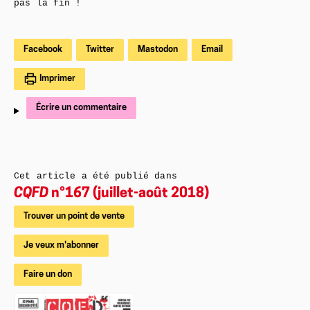
pas la fin !
Facebook
Twitter
Mastodon
Email
Imprimer
Écrire un commentaire
Cet article a été publié dans
CQFD
n°167 (juillet-août 2018)
Trouver un point de vente
Je veux m'abonner
Faire un don