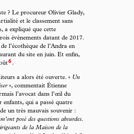
uste ? Le procureur Olivier Glady,
rtialité et le classement sans
s, a expliqué que cette
à trois événements datant de 2017.
e de l’écothèque de l’Andra en
aurant du site en juin. Et enfin,
6
oût
.
teurs a alors été ouverte. «
Un
iser
», commentait Étienne
rmais l’avocat dans l’œil du
enfants, qui a passé quatre
arde un très mauvais souvenir :
 m’ont posé des questions absurdes.
rigeants de la Maison de la