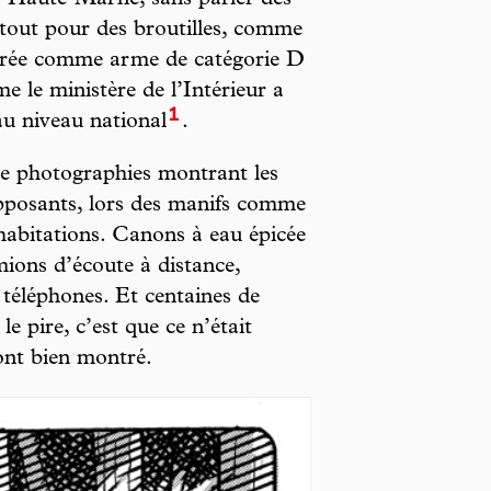
se-Haute-Marne, sans parler des
tout pour des broutilles, comme
idérée comme arme de catégorie D
e le ministère de l’Intérieur a
1
au niveau national
.
de photographies montrant les
pposants, lors des manifs comme
 habitations. Canons à eau épicée
ions d’écoute à distance,
 téléphones. Et centaines de
le pire, c’est que ce n’était
’ont bien montré.