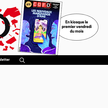
En kiosque le
premier vendredi
du mois
letter