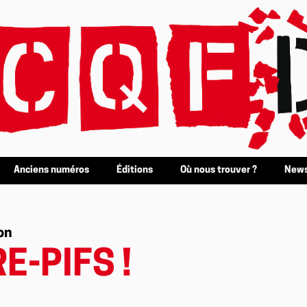
Anciens numéros
Éditions
Où nous trouver ?
News
on
E-PIFS !