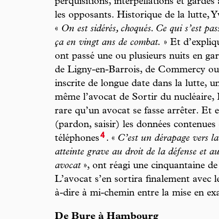
perquisitions, interpellations et gardes 
les opposants. Historique de la lutte, Y
«
On est sidérés, choqués. Ce qui s’est pa
ça en vingt ans de combat.
» Et d’expliq
ont passé une ou plusieurs nuits en ga
de Ligny-en-Barrois, de Commercy ou 
inscrite de longue date dans la lutte, 
même l’avocat de Sortir du nucléaire, É
rare qu’un avocat se fasse arrêter. Et e
(pardon, saisir) les données contenues
4
téléphones
. «
C’est un dérapage vers la 
atteinte grave au droit de la défense et au 
avocat
», ont réagi une cinquantaine de
L’avocat s’en sortira finalement avec le
à-dire à mi-chemin entre la mise en ex
De Bure à Hambourg