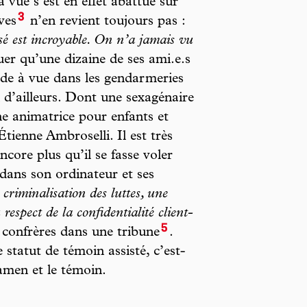
à vue s’est en effet abattue sur
3
ves
n’en revient toujours pas :
ssé est incroyable. On n’a jamais vu
uer qu’une dizaine de ses ami.e.s
rde à vue dans les gendarmeries
d’ailleurs. Dont une sexagénaire
une animatrice pour enfants et
tienne Ambroselli. Il est très
ncore plus qu’il se fasse voler
 dans son ordinateur et ses
criminalisation des luttes, une
respect de la confidentialité client-
5
 confrères dans une tribune
.
 statut de témoin assisté, c’est-
amen et le témoin.