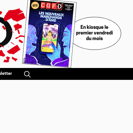
En kiosque le
premier vendredi
du mois
letter