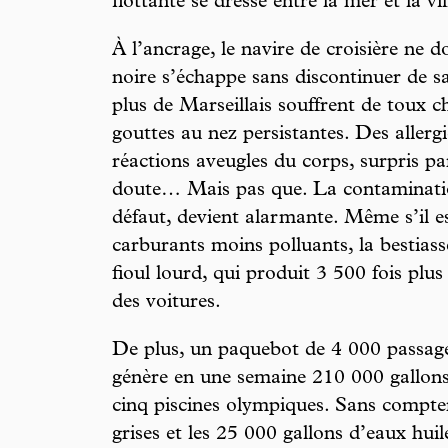
flottante se dresse entre la mer et la vil
À l’ancrage, le navire de croisière ne 
noire s’échappe sans discontinuer de 
plus de Marseillais souffrent de toux 
gouttes au nez persistantes. Des allerg
réactions aveugles du corps, surpris par
doute… Mais pas que. La contamination 
défaut, devient alarmante. Même s’il es
carburants moins polluants, la bestia
fioul lourd, qui produit 3 500 fois plus 
des voitures.
De plus, un paquebot de 4 000 passag
génère en une semaine 210 000 gallons
cinq piscines olympiques. Sans compter
grises et les 25 000 gallons d’eaux h