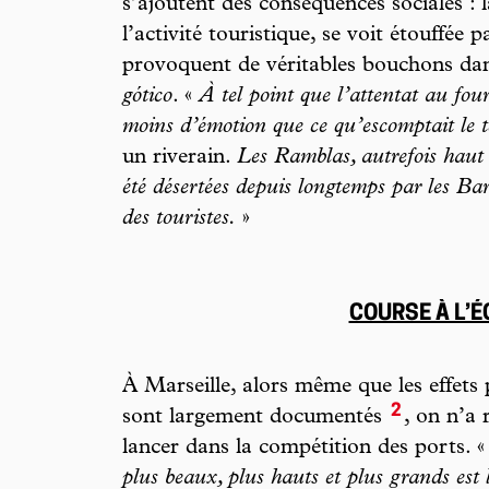
s’ajoutent des conséquences sociales : la
l’activité touristique, se voit étouffée p
provoquent de véritables bouchons dan
gótico
. «
À tel point que l’attentat au fou
moins d’émotion que ce qu’escomptait le te
un riverain.
Les Ramblas, autrefois haut l
été désertées depuis longtemps par les Bar
des touristes.
»
COURSE À L’
À Marseille, alors même que les effets 
2
sont largement documentés
, on n’a 
lancer dans la compétition des ports. 
plus beaux, plus hauts et plus grands est 