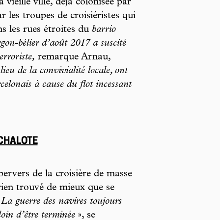
 vieille ville, déjà colonisée par
ar les troupes de croisiéristes qui
s les rues étroites du
barrio
rgon-bélier d’août 2017 a suscité
rroriste,
remarque Arnau,
ieu de la convivialité locale, ont
celonais à cause du flot incessant
ÉCHALOTE
pervers de la croisière de masse
rien trouvé de mieux que se
«
La guerre des navires toujours
loin d’être terminée
», se