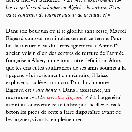
don d’énerver Sandrine : «
Le mec a expérimenté là-
bas ce qu’il va développer en Algérie : la torture. Et on
va se contenter de tourner autour de la statue ?!
»
Dans son bouquin où il se glorifie sans cesse, Marcel
Bigeard contourne minutieusement ce terme. Pour
lui, la torture c’est du « renseignement ». Ahmed*,
ancien voisin d’un des centres de torture de l’armée
française à Alger, a une tout autre définition. Alors
que les cris et les souffrances de ses amis soumis à la
« gégène » lui reviennent en mémoire, il laisse
exploser sa colère au micro. Pour lui, honorer
Bigeard est «
une honte
». Dans l’assistance, un
murmure : «
et les
crevettes Bigeard
?
». Le général
aurait aussi inventé cette technique : sceller dans le
béton les pieds de ceux à faire disparaître avant de
les larguer, vivants, en pleine mer.