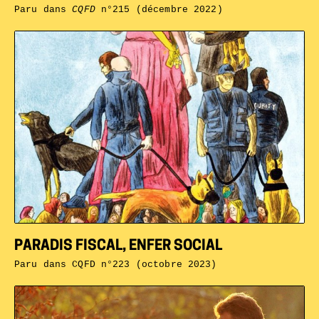
Paru dans
CQFD
n°215 (décembre 2022)
PARADIS FISCAL, ENFER SOCIAL
Paru dans
CQFD n°223 (octobre 2023)