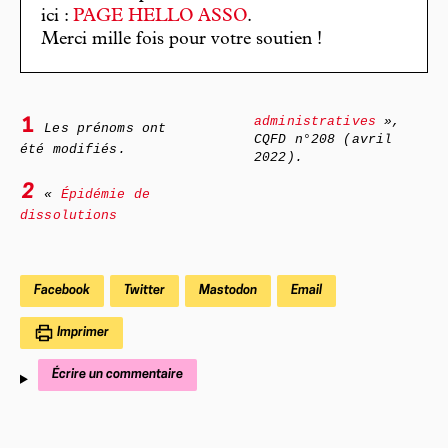
ici :
PAGE HELLO ASSO
.
Merci mille fois pour votre soutien !
administratives
»,
1
Les prénoms ont
CQFD
n°208 (avril
été modifiés.
2022).
2
«
Épidémie de
dissolutions
Facebook
Twitter
Mastodon
Email
Imprimer
Écrire un commentaire