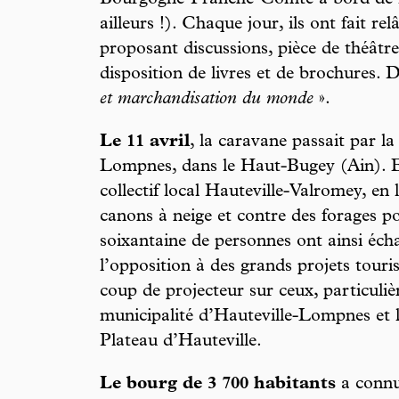
Bourgogne-Franche-Comté à bord de la
ailleurs !). Chaque jour, ils ont fait rel
proposant discussions, pièce de théâtre
disposition de livres et de brochures. D
et marchandisation du monde
».
Le 11 avril
, la caravane passait par la 
Lompnes, dans le Haut-Bugey (Ain). E
collectif local Hauteville-Valromey, en l
canons à neige et contre des forages p
soixantaine de personnes ont ainsi écha
l’opposition à des grands projets touri
coup de projecteur sur ceux, particuli
municipalité d’Hauteville-Lompnes e
Plateau d’Hauteville.
Le bourg de 3 700 habitants
a connu,