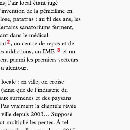
, l’air local étant jugé
invention de la pénicilline en
se, patatras : au fil des ans, les
 Certains sanatoriums ferment,
tant dans le médical.
2
sat
, un centre de repos et de
3
des addictions, un IME
et un
estent parmi les premiers secteurs
au alentour.
locale : en ville, on croise
ainsi que de l’industrie du
ociaux surmenés et des paysans
 Pas vraiment la clientèle rêvée
la ville depuis 2003… Supposé
ut multiplié les pertes. À tel