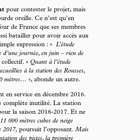
nt
pour contester le projet, mais
rde oreille. Ce n’est qu’en
Tour de France que ses membres
ssi batailler pour avoir accès aux
simple expression : «
L’étude
ce d’une journée, en juin – rien de
ollectif. «
Quant à l’étude
ecueillies à la station des Rousses,
200 mètres…
», abonde un autre.
ent en service en décembre 2016.
complète inutilité. La station
pour la saison 2016-2017. Et ne
11 000 mètres cubes de neige
re 2017,
poursuit l’opposant.
Mais
ntation des pistes, la première