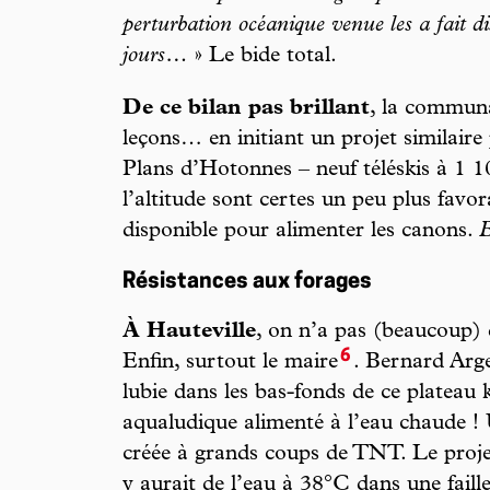
perturbation océanique venue les a fait d
jours…
» Le bide total.
De ce bilan pas brillant
, la commun
leçons… en initiant un projet similaire
Plans d’Hotonnes – neuf téléskis à 1 1
l’altitude sont certes un peu plus favor
disponible pour alimenter les canons.
B
Résistances aux forages
À Hauteville
, on n’a pas (beaucoup) 
6
Enfin, surtout le maire
. Bernard Arge
lubie dans les bas-fonds de ce plateau 
aqualudique alimenté à l’eau chaude ! 
créée à grands coups de TNT. Le projet
y aurait de l’eau à 38°C dans une faill