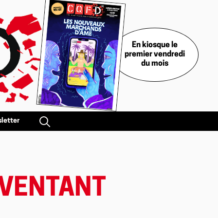
En kiosque le
premier vendredi
du mois
letter
NVENTANT