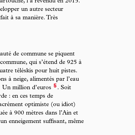
Partouche, l’a revendu en 2015.
velopper un autre secteur
e fait à sa manière. Très
unauté de commune se piquent
la commune, qui s’étend de 925 à
tre téléskis pour huit pistes.
ons à neige, alimentés par l’eau
5
? Un million d’euros
. Soit
de : en ces temps de
sacrément optimiste (ou idiot)
tuée à 900 mètres dans l’Ain et
 d’un enneigement suffisant, même