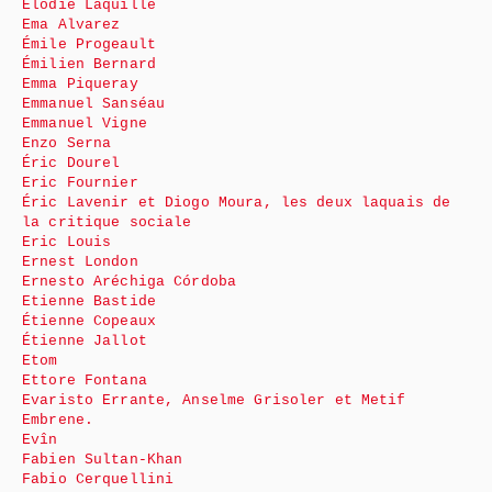
Élodie Laquille
Ema Alvarez
Émile Progeault
Émilien Bernard
Emma Piqueray
Emmanuel Sanséau
Emmanuel Vigne
Enzo Serna
Éric Dourel
Eric Fournier
Éric Lavenir et Diogo Moura, les deux laquais de
la critique sociale
Eric Louis
Ernest London
Ernesto Aréchiga Córdoba
Etienne Bastide
Étienne Copeaux
Étienne Jallot
Etom
Ettore Fontana
Evaristo Errante, Anselme Grisoler et Metif
Embrene.
Evîn
Fabien Sultan-Khan
Fabio Cerquellini