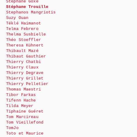
Stéphane Goxe
Stéphane Trouille
Stephanos Mangriotis
Suzy Ouan
Téklé Haimanot
Telma Febrero
Thelma Susbielle
Théo Stoeffler
Theresa Kühnert
Thibault Mazé
Thibaut Gauthier
Thierry Chatbi
Thierry Claux
Thierry Degrave
Thierry Grillet
Thierry Pelletier
Thomas Maestri
Tibor Farkas
Tifenn Hache
Tilda Meyer
Tiphaine Guéret
Tom Marcireau
Tom Vieillefond
TomJo
Toto et Maurice