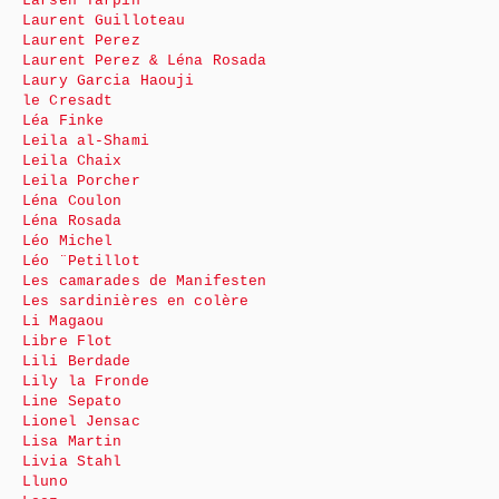
Larsen Tarpin
Laurent Guilloteau
Laurent Perez
Laurent Perez & Léna Rosada
Laury Garcia Haouji
le Cresadt
Léa Finke
Leila al-Shami
Leila Chaix
Leila Porcher
Léna Coulon
Léna Rosada
Léo Michel
Léo ¨Petillot
Les camarades de Manifesten
Les sardinières en colère
Li Magaou
Libre Flot
Lili Berdade
Lily la Fronde
Line Sepato
Lionel Jensac
Lisa Martin
Livia Stahl
Lluno