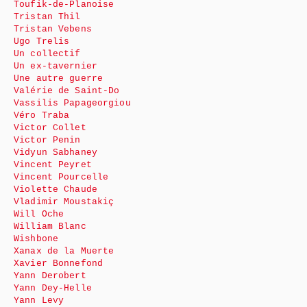
Toufik-de-Planoise
Tristan Thil
Tristan Vebens
Ugo Trelis
Un collectif
Un ex-tavernier
Une autre guerre
Valérie de Saint-Do
Vassilis Papageorgiou
Véro Traba
Victor Collet
Victor Penin
Vidyun Sabhaney
Vincent Peyret
Vincent Pourcelle
Violette Chaude
Vladimir Moustakiç
Will Oche
William Blanc
Wishbone
Xanax de la Muerte
Xavier Bonnefond
Yann Derobert
Yann Dey-Helle
Yann Levy