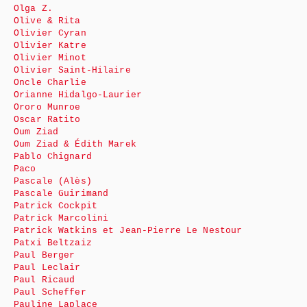
Olga Z.
Olive & Rita
Olivier Cyran
Olivier Katre
Olivier Minot
Olivier Saint-Hilaire
Oncle Charlie
Orianne Hidalgo-Laurier
Ororo Munroe
Oscar Ratito
Oum Ziad
Oum Ziad & Édith Marek
Pablo Chignard
Paco
Pascale (Alès)
Pascale Guirimand
Patrick Cockpit
Patrick Marcolini
Patrick Watkins et Jean-Pierre Le Nestour
Patxi Beltzaiz
Paul Berger
Paul Leclair
Paul Ricaud
Paul Scheffer
Pauline Laplace