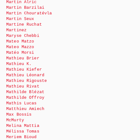
Martin Alric
Martin Barzilai
Martin Chouratévla
Martin Seux
Martine Ruchat
Martinez
Maryse Chebbi
Mateo Matzo
Mateo Mazzo
Matéo Morsi
Mathieu Brier
Mathieu K.
Mathieu Kiefer
Mathieu Léonard
Mathieu Rigouste
Mathieu Rivat
Mathilde Blézat
Mathilde Offroy
Mathis Lucas
Matthieu Amiech
Max Bossis
McMurty
Melina Mattia
Mélissa Tomas
Meriem Bioud