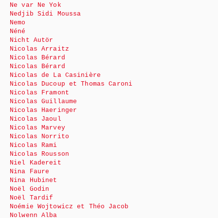
Ne var Ne Yok
Nedjib Sidi Moussa
Nemo
Néné
Nicht Autör
Nicolas Arraitz
Nicolas Bérard
Nicolas Bérard
Nicolas de La Casinière
Nicolas Ducoup et Thomas Caroni
Nicolas Framont
Nicolas Guillaume
Nicolas Haeringer
Nicolas Jaoul
Nicolas Marvey
Nicolas Norrito
Nicolas Rami
Nicolas Rousson
Niel Kadereit
Nina Faure
Nina Hubinet
Noël Godin
Noël Tardif
Noémie Wojtowicz et Théo Jacob
Nolwenn Alba