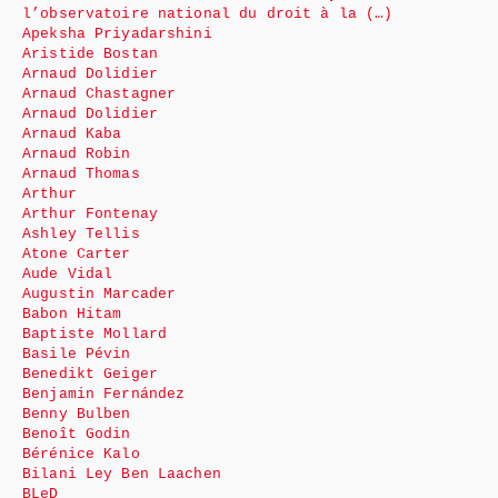
l’observatoire national du droit à la (…)
Apeksha Priyadarshini
Aristide Bostan
Arnaud Dolidier
Arnaud Chastagner
Arnaud Dolidier
Arnaud Kaba
Arnaud Robin
Arnaud Thomas
Arthur
Arthur Fontenay
Ashley Tellis
Atone Carter
Aude Vidal
Augustin Marcader
Babon Hitam
Baptiste Mollard
Basile Pévin
Benedikt Geiger
Benjamin Fernández
Benny Bulben
Benoît Godin
Bérénice Kalo
Bilani Ley Ben Laachen
BLeD