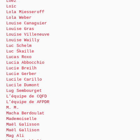
Loez
Loïc
Lola Miesseroff
Lola Weber
Louise Canaguier
Louise Gras
Louise Villeneuve
Louise Wailly
Luc Schelm
Luc Śkaille
Lucas Roxo
Lucia Abbocchio
Lucie Breilh
Lucie Gerber
Lucile Carillo
Lucile Dumont
Lug Sembourget
L’équipe de CQFD
L’équipe de AFPDR
M. M.
Macha Berdoulat
Mademoiselle
Maël Galisson
Maël Gallison
Mag Ali