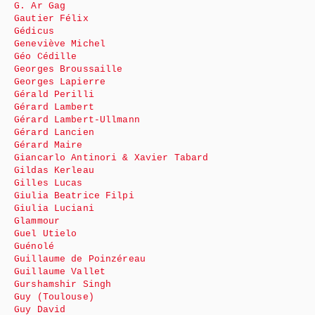
G. Ar Gag
Gautier Félix
Gédicus
Geneviève Michel
Géo Cédille
Georges Broussaille
Georges Lapierre
Gérald Perilli
Gérard Lambert
Gérard Lambert-Ullmann
Gérard Lancien
Gérard Maire
Giancarlo Antinori & Xavier Tabard
Gildas Kerleau
Gilles Lucas
Giulia Beatrice Filpi
Giulia Luciani
Glammour
Guel Utielo
Guénolé
Guillaume de Poinzéreau
Guillaume Vallet
Gurshamshir Singh
Guy (Toulouse)
Guy David