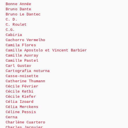
Bonne Année
Bruno Dante
Bruno Le Dantec
C. D.
C. Roulet
C.G.
Cabiria
Cachorro Vermelho
Camila Flores
Camille Apostolo et Vincent Barbier
Camille Auvray
Camille Pastel
Carl Gustav
Cartografia noturna
Casse-noisette
Catherine Thumann
Cécile Février
Cécile Ketbi
Cécile Kiefer
Célia Izoard
Célia Merckens
Céline Pessis
Cerna
Charlène Cuartero
Charles Jacquier