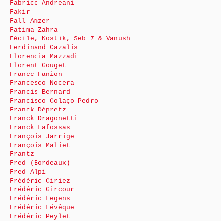
Fabrice Andreani
Fakir
Fall Amzer
Fatima Zahra
Fécile, Kostik, Seb 7 & Vanush
Ferdinand Cazalis
Florencia Mazzadi
Florent Gouget
France Fanion
Francesco Nocera
Francis Bernard
Francisco Colaço Pedro
Franck Dépretz
Franck Dragonetti
Franck Lafossas
François Jarrige
François Maliet
Frantz
Fred (Bordeaux)
Fred Alpi
Frédéric Ciriez
Frédéric Gircour
Frédéric Legens
Frédéric Lévêque
Frédéric Peylet