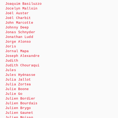
Joaquim Basiluzzo
Jocelyn Malloin
Joël Auster
Joël Charbit
John Marcotte
Johnny Deep
Jonas Schnyder
Jonathan Ludd
Jorge Alonso
Joris
Jornal Mapa
Joseph Alexandre
Judith
Judith Chouraqui
Jules
Jules Hyénasse
Julia Jallot
Julia Zortea
Julie Boone
Julie Go
Julien Bordier
Julien Bourdais
Julien Brygo
Julien Gaunet
Julien Moisan