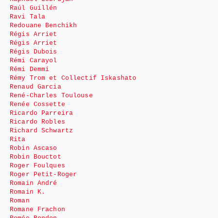
Raúl Guillén
Ravi Tala
Redouane Benchikh
Régis Arriet
Régis Arriet
Régis Dubois
Rémi Carayol
Rémi Demmi
Rémy Trom et Collectif Iskashato
Renaud Garcia
René-Charles Toulouse
Renée Cossette
Ricardo Parreira
Ricardo Robles
Richard Schwartz
Rita
Robin Ascaso
Robin Bouctot
Roger Foulques
Roger Petit-Roger
Romain André
Romain K.
Roman
Romane Frachon