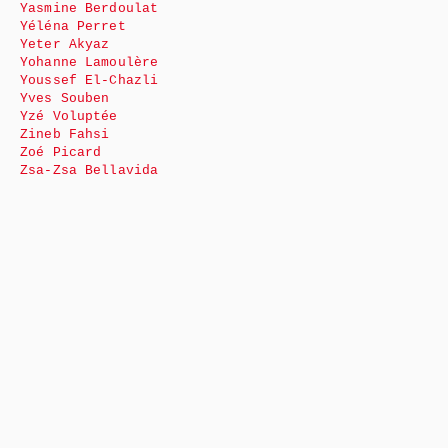
Yasmine Berdoulat
Yéléna Perret
Yeter Akyaz
Yohanne Lamoulère
Youssef El-Chazli
Yves Souben
Yzé Voluptée
Zineb Fahsi
Zoé Picard
Zsa-Zsa Bellavida