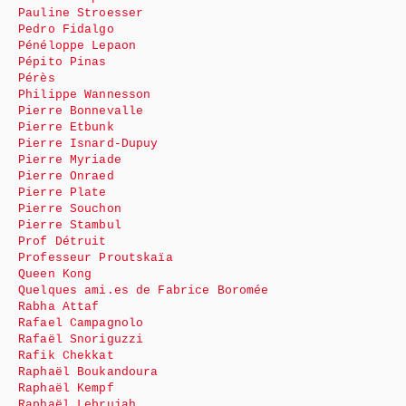
Pauline Stroesser
Pedro Fidalgo
Pénéloppe Lepaon
Pépito Pinas
Pérès
Philippe Wannesson
Pierre Bonnevalle
Pierre Etbunk
Pierre Isnard-Dupuy
Pierre Myriade
Pierre Onraed
Pierre Plate
Pierre Souchon
Pierre Stambul
Prof Détruit
Professeur Proutskaïa
Queen Kong
Quelques ami.es de Fabrice Boromée
Rabha Attaf
Rafael Campagnolo
Rafaël Snoriguzzi
Rafik Chekkat
Raphaël Boukandoura
Raphaël Kempf
Raphaël Lebrujah