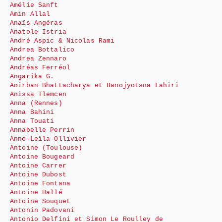
Amélie Sanft
Amin Allal
Anaïs Angéras
Anatole Istria
André Aspic & Nicolas Rami
Andrea Bottalico
Andrea Zennaro
Andréas Ferréol
Angarika G.
Anirban Bhattacharya et Banojyotsna Lahiri
Anissa Tlemcen
Anna (Rennes)
Anna Bahini
Anna Touati
Annabelle Perrin
Anne-Leïla Ollivier
Antoine (Toulouse)
Antoine Bougeard
Antoine Carrer
Antoine Dubost
Antoine Fontana
Antoine Hallé
Antoine Souquet
Antonin Padovani
Antonio Delfini et Simon Le Roulley de