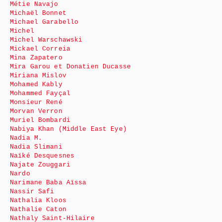
Métie Navajo
Michaël Bonnet
Michael Garabello
Michel
Michel Warschawski
Mickael Correia
Mina Zapatero
Mira Garou et Donatien Ducasse
Miriana Mislov
Mohamed Kably
Mohammed Fayçal
Monsieur René
Morvan Verron
Muriel Bombardi
Nabiya Khan (Middle East Eye)
Nadia M.
Nadia Slimani
Naïké Desquesnes
Najate Zouggari
Nardo
Narimane Baba Aïssa
Nassir Safi
Nathalia Kloos
Nathalie Caton
Nathaly Saint-Hilaire