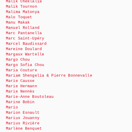
Malik Cheklalia
Malik Tournon
Malima Matonya
Malo Toquet
Manu Makak
Manuel Rolland
Marc Pantanella
Marc Saint-Upéry
Marcel Baudissard
Mareine Doulard
Margaux Wartelle
Margo Chou
Margo Sofia Chou
Maria Couture
Mariam Shengelia & Pierre Bonnevalle
Marie Causse
Marie Hermann
Marie Nennès
Marie-Anne Boutoleau
Marine Bobin
Mario
Marion Esnault
Marius Jouanny
Marius Rivière
Marlène Benquet