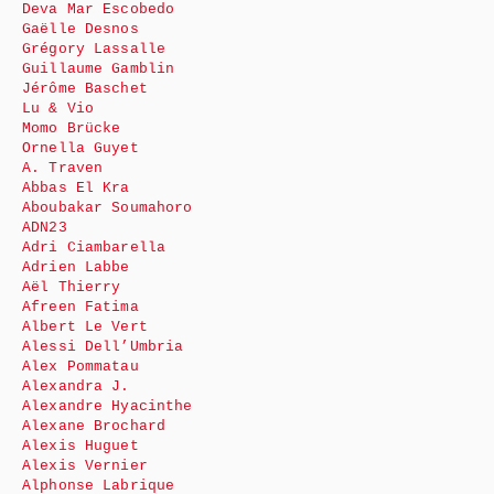
Deva Mar Escobedo
Gaëlle Desnos
Grégory Lassalle
Guillaume Gamblin
Jérôme Baschet
Lu & Vio
Momo Brücke
Ornella Guyet
A. Traven
Abbas El Kra
Aboubakar Soumahoro
ADN23
Adri Ciambarella
Adrien Labbe
Aël Thierry
Afreen Fatima
Albert Le Vert
Alessi Dell’Umbria
Alex Pommatau
Alexandra J.
Alexandre Hyacinthe
Alexane Brochard
Alexis Huguet
Alexis Vernier
Alphonse Labrique