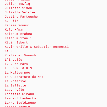
Julien Tewfiq
Juliette Simon
Juliette Volcler
Justine Partouche
K. Pils
Karima Younsi
Kelb H’mar
Keltoum Brahna
Keltoum Staali
Kévin Eybert
Kevin Grillo & Sébastien Bonnetti
Ki Du
Kostik et Vanush
L’Envolée
L.L. de Mars
L.L.D.M. & B.S
La Maltournée
La Quadrature du Net
La Rotative
La Sellette
Lady Pyélo
Laëtitia Giraud
Lambert Lamberto
Larry Bouldingue