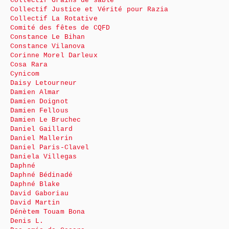
Collectif Grains de sable
Collectif Justice et Vérité pour Razia
Collectif La Rotative
Comité des fêtes de CQFD
Constance Le Bihan
Constance Vilanova
Corinne Morel Darleux
Cosa Rara
Cynicom
Daisy Letourneur
Damien Almar
Damien Doignot
Damien Fellous
Damien Le Bruchec
Daniel Gaillard
Daniel Mallerin
Daniel Paris-Clavel
Daniela Villegas
Daphné
Daphné Bédinadé
Daphné Blake
David Gaboriau
David Martin
Dénètem Touam Bona
Denis L.