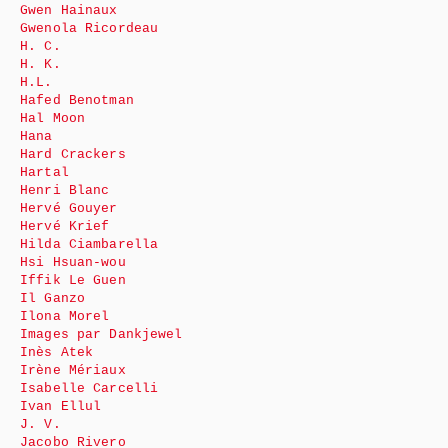
Gwen Hainaux
Gwenola Ricordeau
H. C.
H. K.
H.L.
Hafed Benotman
Hal Moon
Hana
Hard Crackers
Hartal
Henri Blanc
Hervé Gouyer
Hervé Krief
Hilda Ciambarella
Hsi Hsuan-wou
Iffik Le Guen
Il Ganzo
Ilona Morel
Images par Dankjewel
Inès Atek
Irène Mériaux
Isabelle Carcelli
Ivan Ellul
J. V.
Jacobo Rivero