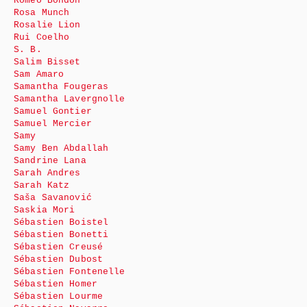
Roméo Bondon
Rosa Munch
Rosalie Lion
Rui Coelho
S. B.
Salim Bisset
Sam Amaro
Samantha Fougeras
Samantha Lavergnolle
Samuel Gontier
Samuel Mercier
Samy
Samy Ben Abdallah
Sandrine Lana
Sarah Andres
Sarah Katz
Saša Savanović
Saskia Mori
Sébastien Boistel
Sébastien Bonetti
Sébastien Creusé
Sébastien Dubost
Sébastien Fontenelle
Sébastien Homer
Sébastien Lourme