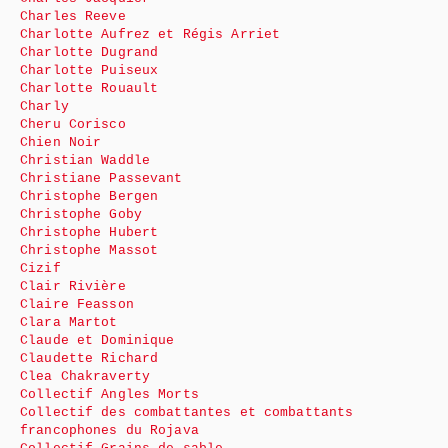
Charles Reeve
Charlotte Aufrez et Régis Arriet
Charlotte Dugrand
Charlotte Puiseux
Charlotte Rouault
Charly
Cheru Corisco
Chien Noir
Christian Waddle
Christiane Passevant
Christophe Bergen
Christophe Goby
Christophe Hubert
Christophe Massot
Cizif
Clair Rivière
Claire Feasson
Clara Martot
Claude et Dominique
Claudette Richard
Clea Chakraverty
Collectif Angles Morts
Collectif des combattantes et combattants
francophones du Rojava