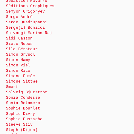
Sébastien Navarro
Séditions Graphiques
Semyon Grigoryev
Serge André
Serge Quadrupanni
Serge(ï) Bonicci
Shivangi Mariam Raj
Sidi Gaston
Siete Nubes
Sila Bératour
Simon Grysol
Simon Hamy
Simon Piel
Simon Rico
Simone Fumée
Simone Sittwe
Smerf
Solveig Bjurström
Sonia Condesse
Sonia Retamero
Sophie Bourlet
Sophie Divry
Sophie Eustache
Steeve Stiv
Steph (Dijon)