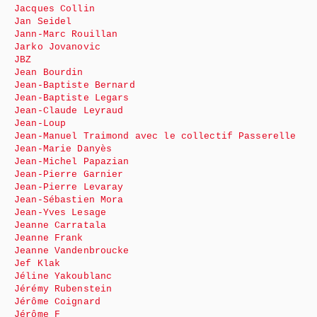
Jacques Collin
Jan Seidel
Jann-Marc Rouillan
Jarko Jovanovic
JBZ
Jean Bourdin
Jean-Baptiste Bernard
Jean-Baptiste Legars
Jean-Claude Leyraud
Jean-Loup
Jean-Manuel Traimond avec le collectif Passerelle
Jean-Marie Danyès
Jean-Michel Papazian
Jean-Pierre Garnier
Jean-Pierre Levaray
Jean-Sébastien Mora
Jean-Yves Lesage
Jeanne Carratala
Jeanne Frank
Jeanne Vandenbroucke
Jef Klak
Jéline Yakoublanc
Jérémy Rubenstein
Jérôme Coignard
Jérôme F