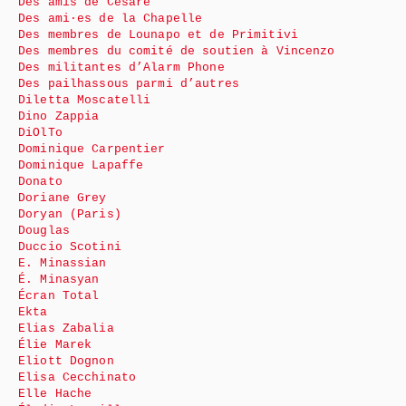
Des amis de Cesare
Des ami·es de la Chapelle
Des membres de Lounapo et de Primitivi
Des membres du comité de soutien à Vincenzo
Des militantes d’Alarm Phone
Des pailhassous parmi d’autres
Diletta Moscatelli
Dino Zappia
DiOlTo
Dominique Carpentier
Dominique Lapaffe
Donato
Doriane Grey
Doryan (Paris)
Douglas
Duccio Scotini
E. Minassian
É. Minasyan
Écran Total
Ekta
Elias Zabalia
Élie Marek
Eliott Dognon
Elisa Cecchinato
Elle Hache