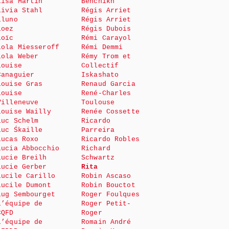
Lisa Martin
Benchikh
Livia Stahl
Régis Arriet
Lluno
Régis Arriet
Loez
Régis Dubois
Loïc
Rémi Carayol
Lola Miesseroff
Rémi Demmi
Lola Weber
Rémy Trom et
Louise
Collectif
Canaguier
Iskashato
Louise Gras
Renaud Garcia
Louise
René-Charles
Villeneuve
Toulouse
Louise Wailly
Renée Cossette
Luc Schelm
Ricardo
Luc Śkaille
Parreira
Lucas Roxo
Ricardo Robles
Lucia Abbocchio
Richard
Lucie Breilh
Schwartz
Lucie Gerber
Rita
Lucile Carillo
Robin Ascaso
Lucile Dumont
Robin Bouctot
Lug Sembourget
Roger Foulques
L’équipe de
Roger Petit-
CQFD
Roger
L’équipe de
Romain André