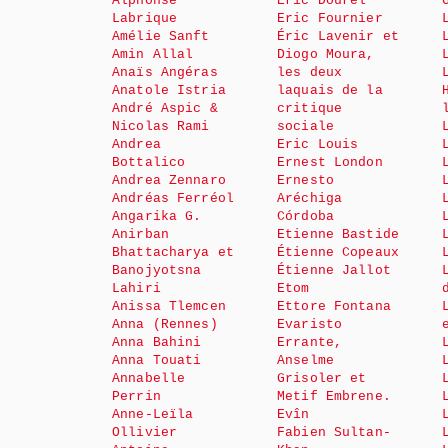
Alphonse
Éric Dourel
Labrique
Eric Fournier
Amélie Sanft
Éric Lavenir et
Amin Allal
Diogo Moura,
Anaïs Angéras
les deux
Anatole Istria
laquais de la
André Aspic &
critique
Nicolas Rami
sociale
Andrea
Eric Louis
Bottalico
Ernest London
Andrea Zennaro
Ernesto
Andréas Ferréol
Aréchiga
Angarika G.
Córdoba
Anirban
Etienne Bastide
Bhattacharya et
Étienne Copeaux
Banojyotsna
Étienne Jallot
Lahiri
Etom
Anissa Tlemcen
Ettore Fontana
Anna (Rennes)
Evaristo
Anna Bahini
Errante,
Anna Touati
Anselme
Annabelle
Grisoler et
Perrin
Metif Embrene.
Anne-Leïla
Evîn
Ollivier
Fabien Sultan-