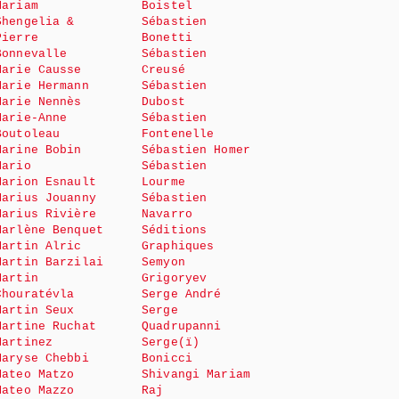
Mariam
Boistel
Shengelia &
Sébastien
Pierre
Bonetti
Bonnevalle
Sébastien
Marie Causse
Creusé
Marie Hermann
Sébastien
Marie Nennès
Dubost
Marie-Anne
Sébastien
Boutoleau
Fontenelle
Marine Bobin
Sébastien Homer
Mario
Sébastien
Marion Esnault
Lourme
Marius Jouanny
Sébastien
Marius Rivière
Navarro
Marlène Benquet
Séditions
Martin Alric
Graphiques
Martin Barzilai
Semyon
Martin
Grigoryev
Chouratévla
Serge André
Martin Seux
Serge
Martine Ruchat
Quadrupanni
Martinez
Serge(ï)
Maryse Chebbi
Bonicci
Mateo Matzo
Shivangi Mariam
Mateo Mazzo
Raj