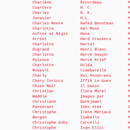
Charlène
Ricordeau
Cuartero
H. C.
Charles
H. K.
Jacquier
H.L.
Charles Reeve
Hafed Benotman
Charlotte
Hal Moon
Aufrez et Régis
Hana
Arriet
Hard Crackers
Charlotte
Hartal
Dugrand
Henri Blanc
Charlotte
Hervé Gouyer
Puiseux
Hervé Krief
Charlotte
Hilda
Rouault
Ciambarella
Charly
Hsi Hsuan-wou
Cheru Corisco
Iffik Le Guen
Chien Noir
Il Ganzo
Christian
Ilona Morel
Waddle
Images par
Christiane
Dankjewel
Passevant
Inès Atek
Christophe
Irène Mériaux
Bergen
Isabelle
Christophe Goby
Carcelli
Christophe
Ivan Ellul