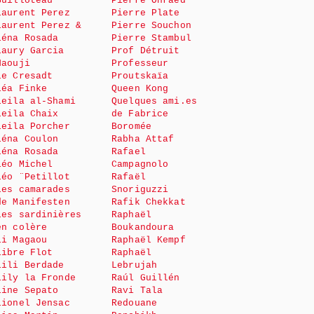
Guilloteau
Pierre Onraed
Laurent Perez
Pierre Plate
Laurent Perez &
Pierre Souchon
Léna Rosada
Pierre Stambul
Laury Garcia
Prof Détruit
Haouji
Professeur
le Cresadt
Proutskaïa
Léa Finke
Queen Kong
Leila al-Shami
Quelques ami.es
Leila Chaix
de Fabrice
Leila Porcher
Boromée
Léna Coulon
Rabha Attaf
Léna Rosada
Rafael
Léo Michel
Campagnolo
Léo ¨Petillot
Rafaël
Les camarades
Snoriguzzi
de Manifesten
Rafik Chekkat
Les sardinières
Raphaël
en colère
Boukandoura
Li Magaou
Raphaël Kempf
Libre Flot
Raphaël
Lili Berdade
Lebrujah
Lily la Fronde
Raúl Guillén
Line Sepato
Ravi Tala
Lionel Jensac
Redouane