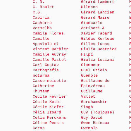
C. D.
Gérard Lambert-
C. Roulet
Ullmann
C.G.
Gérard Lancien
Cabiria
Gérard Maire
Cachorro
Giancarlo
Vermelho
Antinori &
Camila Flores
Xavier Tabard
Camille
Gildas Kerleau
Apostolo et
Gilles Lucas
Vincent Barbier
Giulia Beatrice
Camille Auvray
Filpi
Camille Pastel
Giulia Luciani
Carl Gustav
Glammour
Cartografia
Guel Utielo
noturna
Guénolé
Casse-noisette
Guillaume de
Catherine
Poinzéreau
Thumann
Guillaume
Cécile Février
Vallet
Cécile Ketbi
Gurshamshir
Cécile Kiefer
Singh
Célia Izoard
Guy (Toulouse)
Célia Merckens
Guy David
Céline Pessis
Gwen Hainaux
Cerna
Gwenola