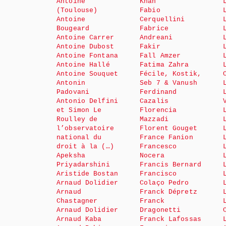
Antoine
Khan
(Toulouse)
Fabio
Antoine
Cerquellini
Bougeard
Fabrice
Antoine Carrer
Andreani
Antoine Dubost
Fakir
Antoine Fontana
Fall Amzer
Antoine Hallé
Fatima Zahra
Antoine Souquet
Fécile, Kostik,
Antonin
Seb 7 & Vanush
Padovani
Ferdinand
Antonio Delfini
Cazalis
et Simon Le
Florencia
Roulley de
Mazzadi
l’observatoire
Florent Gouget
national du
France Fanion
droit à la (…)
Francesco
Apeksha
Nocera
Priyadarshini
Francis Bernard
Aristide Bostan
Francisco
Arnaud Dolidier
Colaço Pedro
Arnaud
Franck Dépretz
Chastagner
Franck
Arnaud Dolidier
Dragonetti
Arnaud Kaba
Franck Lafossas