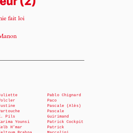
eur (2)
e fait loi
e Manon
Juliette
Pablo Chignard
Volcler
Paco
Justine
Pascale (Alès)
Partouche
Pascale
K. Pils
Guirimand
Karima Younsi
Patrick Cockpit
Kelb H’mar
Patrick
Keltoum Brahna
Marcolini