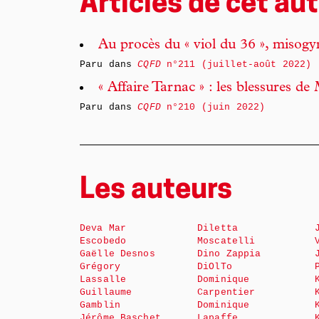
Articles de cet aut
Au procès du « viol du 36 », misogyni
Paru dans
CQFD
n°211 (juillet-août 2022)
« Affaire Tarnac » : les blessures d
Paru dans
CQFD
n°210 (juin 2022)
Les auteurs
Deva Mar
Diletta
Escobedo
Moscatelli
Gaëlle Desnos
Dino Zappia
Grégory
DiOlTo
Lassalle
Dominique
Guillaume
Carpentier
Gamblin
Dominique
Jérôme Baschet
Lapaffe