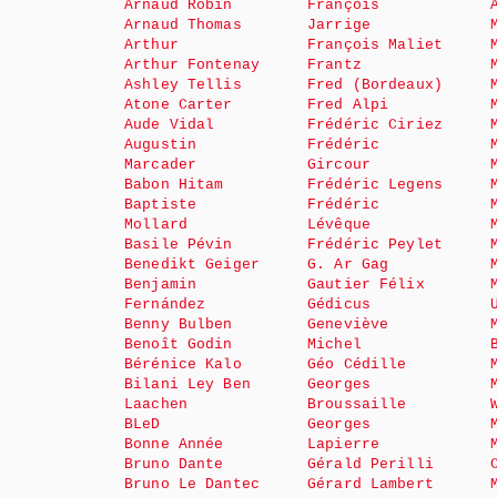
Arnaud Robin
François
Arnaud Thomas
Jarrige
Arthur
François Maliet
Arthur Fontenay
Frantz
Ashley Tellis
Fred (Bordeaux)
Atone Carter
Fred Alpi
Aude Vidal
Frédéric Ciriez
Augustin
Frédéric
Marcader
Gircour
Babon Hitam
Frédéric Legens
Baptiste
Frédéric
Mollard
Lévêque
Basile Pévin
Frédéric Peylet
Benedikt Geiger
G. Ar Gag
Benjamin
Gautier Félix
Fernández
Gédicus
Benny Bulben
Geneviève
Benoît Godin
Michel
Bérénice Kalo
Géo Cédille
Bilani Ley Ben
Georges
Laachen
Broussaille
BLeD
Georges
Bonne Année
Lapierre
Bruno Dante
Gérald Perilli
Bruno Le Dantec
Gérard Lambert