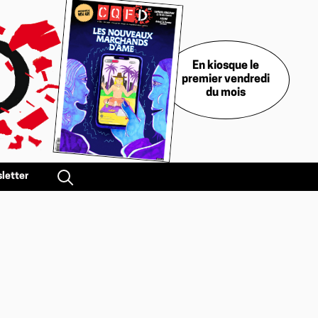
En kiosque le
premier vendredi
du mois
letter