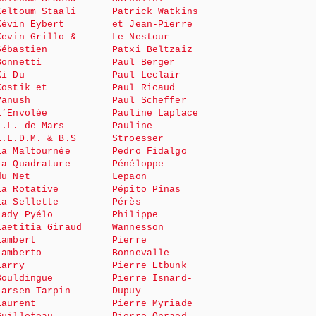
Keltoum Staali
Patrick Watkins
Kévin Eybert
et Jean-Pierre
Kevin Grillo &
Le Nestour
Sébastien
Patxi Beltzaiz
Bonnetti
Paul Berger
Ki Du
Paul Leclair
Kostik et
Paul Ricaud
Vanush
Paul Scheffer
L’Envolée
Pauline Laplace
L.L. de Mars
Pauline
L.L.D.M. & B.S
Stroesser
La Maltournée
Pedro Fidalgo
La Quadrature
Pénéloppe
du Net
Lepaon
La Rotative
Pépito Pinas
La Sellette
Pérès
Lady Pyélo
Philippe
Laëtitia Giraud
Wannesson
Lambert
Pierre
Lamberto
Bonnevalle
Larry
Pierre Etbunk
Bouldingue
Pierre Isnard-
Larsen Tarpin
Dupuy
Laurent
Pierre Myriade