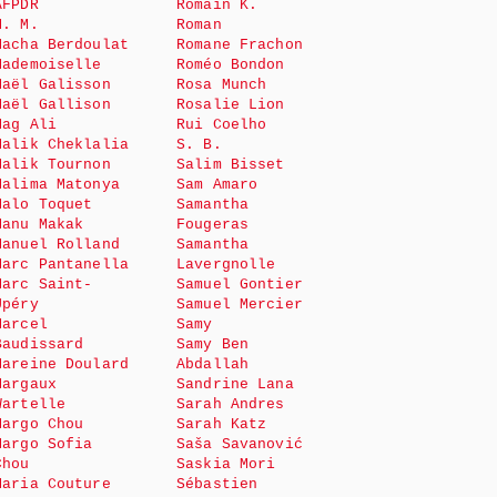
AFPDR
Romain K.
M. M.
Roman
Macha Berdoulat
Romane Frachon
Mademoiselle
Roméo Bondon
Maël Galisson
Rosa Munch
Maël Gallison
Rosalie Lion
Mag Ali
Rui Coelho
Malik Cheklalia
S. B.
Malik Tournon
Salim Bisset
Malima Matonya
Sam Amaro
Malo Toquet
Samantha
Manu Makak
Fougeras
Manuel Rolland
Samantha
Marc Pantanella
Lavergnolle
Marc Saint-
Samuel Gontier
Upéry
Samuel Mercier
Marcel
Samy
Baudissard
Samy Ben
Mareine Doulard
Abdallah
Margaux
Sandrine Lana
Wartelle
Sarah Andres
Margo Chou
Sarah Katz
Margo Sofia
Saša Savanović
Chou
Saskia Mori
Maria Couture
Sébastien