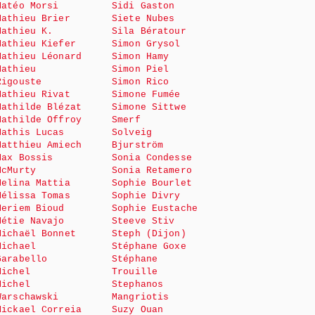
Matéo Morsi
Sidi Gaston
Mathieu Brier
Siete Nubes
Mathieu K.
Sila Bératour
Mathieu Kiefer
Simon Grysol
Mathieu Léonard
Simon Hamy
Mathieu
Simon Piel
Rigouste
Simon Rico
Mathieu Rivat
Simone Fumée
Mathilde Blézat
Simone Sittwe
Mathilde Offroy
Smerf
Mathis Lucas
Solveig
Matthieu Amiech
Bjurström
Max Bossis
Sonia Condesse
McMurty
Sonia Retamero
Melina Mattia
Sophie Bourlet
Mélissa Tomas
Sophie Divry
Meriem Bioud
Sophie Eustache
Métie Navajo
Steeve Stiv
Michaël Bonnet
Steph (Dijon)
Michael
Stéphane Goxe
Garabello
Stéphane
Michel
Trouille
Michel
Stephanos
Warschawski
Mangriotis
Mickael Correia
Suzy Ouan