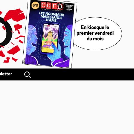
En kiosque le
premier vendredi
du mois
letter