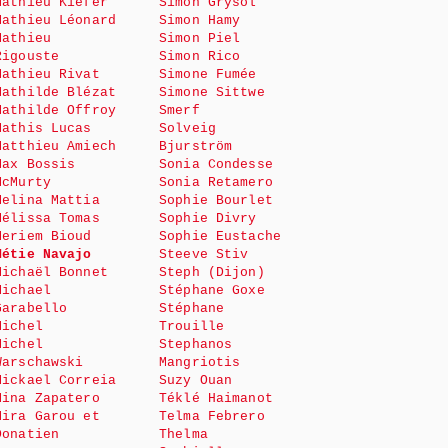
Mathieu Kiefer
Simon Grysol
Mathieu Léonard
Simon Hamy
Mathieu
Simon Piel
Rigouste
Simon Rico
Mathieu Rivat
Simone Fumée
Mathilde Blézat
Simone Sittwe
Mathilde Offroy
Smerf
Mathis Lucas
Solveig
Matthieu Amiech
Bjurström
Max Bossis
Sonia Condesse
McMurty
Sonia Retamero
Melina Mattia
Sophie Bourlet
Mélissa Tomas
Sophie Divry
Meriem Bioud
Sophie Eustache
Métie Navajo
Steeve Stiv
Michaël Bonnet
Steph (Dijon)
Michael
Stéphane Goxe
Garabello
Stéphane
Michel
Trouille
Michel
Stephanos
Warschawski
Mangriotis
Mickael Correia
Suzy Ouan
Mina Zapatero
Téklé Haimanot
Mira Garou et
Telma Febrero
Donatien
Thelma