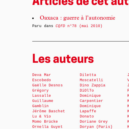
Articles de cet aut
Oaxaca : guerre à l’autonomie
Paru dans
CQFD
n°78 (mai 2010)
Les auteurs
Deva Mar
Diletta
Escobedo
Moscatelli
Gaëlle Desnos
Dino Zappia
Grégory
DiOlTo
Lassalle
Dominique
Guillaume
Carpentier
Gamblin
Dominique
Jérôme Baschet
Lapaffe
Lu & Vio
Donato
Momo Brücke
Doriane Grey
Ornella Guyet
Doryan (Paris)