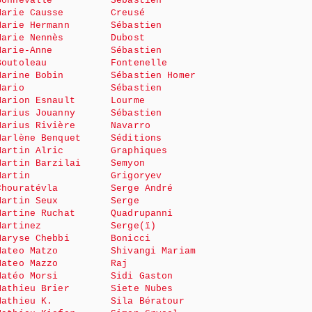
Bonnevalle
Sébastien
Marie Causse
Creusé
Marie Hermann
Sébastien
Marie Nennès
Dubost
Marie-Anne
Sébastien
Boutoleau
Fontenelle
Marine Bobin
Sébastien Homer
Mario
Sébastien
Marion Esnault
Lourme
Marius Jouanny
Sébastien
Marius Rivière
Navarro
Marlène Benquet
Séditions
Martin Alric
Graphiques
Martin Barzilai
Semyon
Martin
Grigoryev
Chouratévla
Serge André
Martin Seux
Serge
Martine Ruchat
Quadrupanni
Martinez
Serge(ï)
Maryse Chebbi
Bonicci
Mateo Matzo
Shivangi Mariam
Mateo Mazzo
Raj
Matéo Morsi
Sidi Gaston
Mathieu Brier
Siete Nubes
Mathieu K.
Sila Bératour