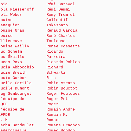
Loïc
Rémi Carayol
Lola Miesseroff
Rémi Demmi
Lola Weber
Rémy Trom et
Louise
Collectif
Canaguier
Iskashato
Louise Gras
Renaud Garcia
Louise
René-Charles
Villeneuve
Toulouse
Louise Wailly
Renée Cossette
Luc Schelm
Ricardo
Luc Śkaille
Parreira
Lucas Roxo
Ricardo Robles
Lucia Abbocchio
Richard
Lucie Breilh
Schwartz
Lucie Gerber
Rita
Lucile Carillo
Robin Ascaso
Lucile Dumont
Robin Bouctot
Lug Sembourget
Roger Foulques
L’équipe de
Roger Petit-
CQFD
Roger
L’équipe de
Romain André
AFPDR
Romain K.
M. M.
Roman
Macha Berdoulat
Romane Frachon
Mademoiselle
Roméo Bondon