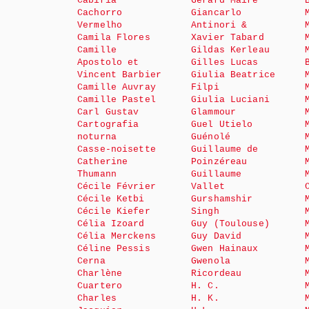
Cabiria
Gérard Maire
Cachorro
Giancarlo
Vermelho
Antinori &
Camila Flores
Xavier Tabard
Camille
Gildas Kerleau
Apostolo et
Gilles Lucas
Vincent Barbier
Giulia Beatrice
Camille Auvray
Filpi
Camille Pastel
Giulia Luciani
Carl Gustav
Glammour
Cartografia
Guel Utielo
noturna
Guénolé
Casse-noisette
Guillaume de
Catherine
Poinzéreau
Thumann
Guillaume
Cécile Février
Vallet
Cécile Ketbi
Gurshamshir
Cécile Kiefer
Singh
Célia Izoard
Guy (Toulouse)
Célia Merckens
Guy David
Céline Pessis
Gwen Hainaux
Cerna
Gwenola
Charlène
Ricordeau
Cuartero
H. C.
Charles
H. K.