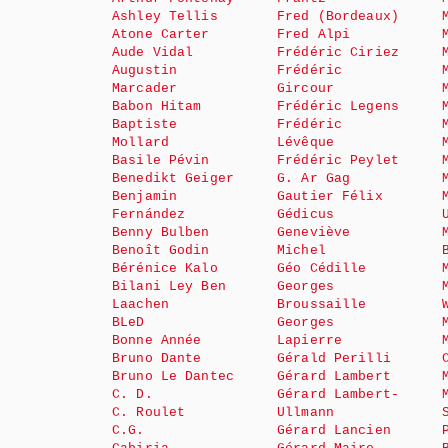
Ashley Tellis
Fred (Bordeaux)
Atone Carter
Fred Alpi
Aude Vidal
Frédéric Ciriez
Augustin
Frédéric
Marcader
Gircour
Babon Hitam
Frédéric Legens
Baptiste
Frédéric
Mollard
Lévêque
Basile Pévin
Frédéric Peylet
Benedikt Geiger
G. Ar Gag
Benjamin
Gautier Félix
Fernández
Gédicus
Benny Bulben
Geneviève
Benoît Godin
Michel
Bérénice Kalo
Géo Cédille
Bilani Ley Ben
Georges
Laachen
Broussaille
BLeD
Georges
Bonne Année
Lapierre
Bruno Dante
Gérald Perilli
Bruno Le Dantec
Gérard Lambert
C. D.
Gérard Lambert-
C. Roulet
Ullmann
C.G.
Gérard Lancien