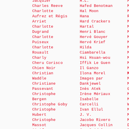
Jacquier
H.L.
Charles Reeve
Hafed Benotman
Charlotte
Hal Moon
Aufrez et Régis
Hana
Arriet
Hard Crackers
Charlotte
Hartal
Dugrand
Henri Blanc
Charlotte
Hervé Gouyer
Puiseux
Hervé Krief
Charlotte
Hilda
Rouault
Ciambarella
Charly
Hsi Hsuan-wou
Cheru Corisco
Iffik Le Guen
Chien Noir
Il Ganzo
Christian
Ilona Morel
Waddle
Images par
Christiane
Dankjewel
Passevant
Inès Atek
Christophe
Irène Mériaux
Bergen
Isabelle
Christophe Goby
Carcelli
Christophe
Ivan Ellul
Hubert
J. V.
Christophe
Jacobo Rivero
Massot
Jacques Collin