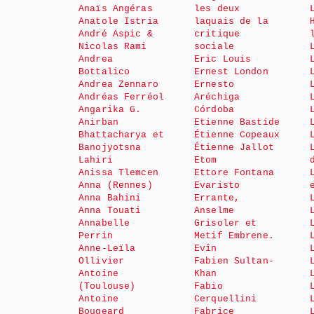
Anaïs Angéras
les deux
Anatole Istria
laquais de la
André Aspic &
critique
Nicolas Rami
sociale
Andrea
Eric Louis
Bottalico
Ernest London
Andrea Zennaro
Ernesto
Andréas Ferréol
Aréchiga
Angarika G.
Córdoba
Anirban
Etienne Bastide
Bhattacharya et
Étienne Copeaux
Banojyotsna
Étienne Jallot
Lahiri
Etom
Anissa Tlemcen
Ettore Fontana
Anna (Rennes)
Evaristo
Anna Bahini
Errante,
Anna Touati
Anselme
Annabelle
Grisoler et
Perrin
Metif Embrene.
Anne-Leïla
Evîn
Ollivier
Fabien Sultan-
Antoine
Khan
(Toulouse)
Fabio
Antoine
Cerquellini
Bougeard
Fabrice