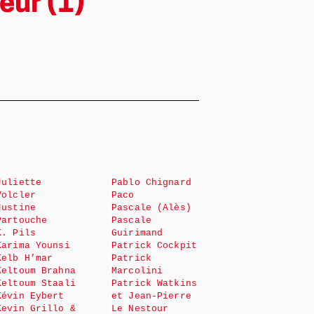
eur (1)
Juliette
Pablo Chignard
Volcler
Paco
Justine
Pascale (Alès)
Partouche
Pascale
K. Pils
Guirimand
Karima Younsi
Patrick Cockpit
Kelb H’mar
Patrick
Keltoum Brahna
Marcolini
Keltoum Staali
Patrick Watkins
Kévin Eybert
et Jean-Pierre
Kevin Grillo &
Le Nestour