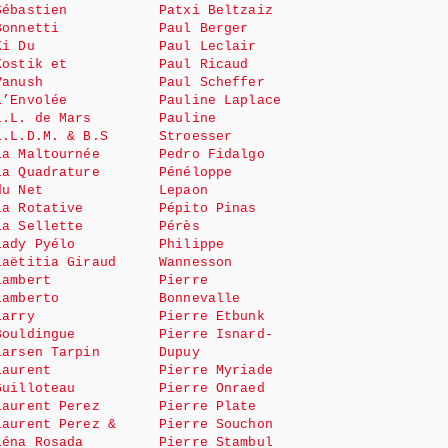
Sébastien
Patxi Beltzaiz
Bonnetti
Paul Berger
Ki Du
Paul Leclair
Kostik et
Paul Ricaud
Vanush
Paul Scheffer
L’Envolée
Pauline Laplace
L.L. de Mars
Pauline
L.L.D.M. & B.S
Stroesser
La Maltournée
Pedro Fidalgo
La Quadrature
Pénéloppe
du Net
Lepaon
La Rotative
Pépito Pinas
La Sellette
Pérès
Lady Pyélo
Philippe
Laëtitia Giraud
Wannesson
Lambert
Pierre
Lamberto
Bonnevalle
Larry
Pierre Etbunk
Bouldingue
Pierre Isnard-
Larsen Tarpin
Dupuy
Laurent
Pierre Myriade
Guilloteau
Pierre Onraed
Laurent Perez
Pierre Plate
Laurent Perez &
Pierre Souchon
Léna Rosada
Pierre Stambul