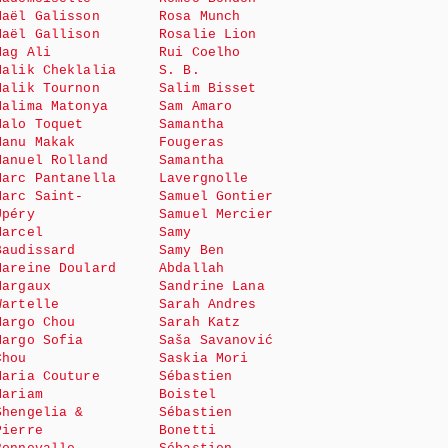
Maël Galisson
Rosa Munch
Maël Gallison
Rosalie Lion
Mag Ali
Rui Coelho
Malik Cheklalia
S. B.
Malik Tournon
Salim Bisset
Malima Matonya
Sam Amaro
Malo Toquet
Samantha
Manu Makak
Fougeras
Manuel Rolland
Samantha
Marc Pantanella
Lavergnolle
Marc Saint-
Samuel Gontier
Upéry
Samuel Mercier
Marcel
Samy
Baudissard
Samy Ben
Mareine Doulard
Abdallah
Margaux
Sandrine Lana
Wartelle
Sarah Andres
Margo Chou
Sarah Katz
Margo Sofia
Saša Savanović
Chou
Saskia Mori
Maria Couture
Sébastien
Mariam
Boistel
Shengelia &
Sébastien
Pierre
Bonetti