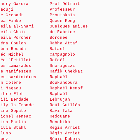
Laury Garcia
Prof Détruit
Haouji
Professeur
le Cresadt
Proutskaïa
Léa Finke
Queen Kong
Leila al-Shami
Quelques ami.es
Leila Chaix
de Fabrice
Leila Porcher
Boromée
Léna Coulon
Rabha Attaf
Léna Rosada
Rafael
Léo Michel
Campagnolo
Léo ¨Petillot
Rafaël
Les camarades
Snoriguzzi
de Manifesten
Rafik Chekkat
Les sardinières
Raphaël
en colère
Boukandoura
Li Magaou
Raphaël Kempf
Libre Flot
Raphaël
Lili Berdade
Lebrujah
Lily la Fronde
Raúl Guillén
Line Sepato
Ravi Tala
Lionel Jensac
Redouane
Lisa Martin
Benchikh
Livia Stahl
Régis Arriet
Lluno
Régis Arriet
Loez
Régis Dubois