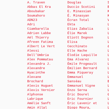
A. Traven
Douglas
Abbas El Kra
Duccio Scotini
Aboubakar
E. Minassian
Soumahoro
É. Minasyan
ADN23
Écran Total
Adri
Ekta
Ciambarella
Elias Zabalia
Adrien Labbe
Élie Marek
Aël Thierry
Eliott Dognon
Afreen Fatima
Elisa
Albert Le Vert
Cecchinato
Alessi
Elle Hache
Dell’Umbria
Élodie Laquille
Alex Pommatau
Ema Alvarez
Alexandra J.
Émile Progeault
Alexandre
Émilien Bernard
Hyacinthe
Emma Piqueray
Alexane
Emmanuel
Brochard
Sanséau
Alexis Huguet
Emmanuel Vigne
Alexis Vernier
Enzo Serna
Alphonse
Éric Dourel
Labrique
Eric Fournier
Amélie Sanft
Éric Lavenir et
Amin Allal
Diogo Moura,