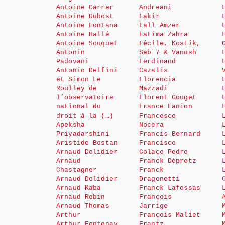
Antoine Carrer
Andreani
Antoine Dubost
Fakir
Antoine Fontana
Fall Amzer
Antoine Hallé
Fatima Zahra
Antoine Souquet
Fécile, Kostik,
Antonin
Seb 7 & Vanush
Padovani
Ferdinand
Antonio Delfini
Cazalis
et Simon Le
Florencia
Roulley de
Mazzadi
l’observatoire
Florent Gouget
national du
France Fanion
droit à la (…)
Francesco
Apeksha
Nocera
Priyadarshini
Francis Bernard
Aristide Bostan
Francisco
Arnaud Dolidier
Colaço Pedro
Arnaud
Franck Dépretz
Chastagner
Franck
Arnaud Dolidier
Dragonetti
Arnaud Kaba
Franck Lafossas
Arnaud Robin
François
Arnaud Thomas
Jarrige
Arthur
François Maliet
Arthur Fontenay
Frantz