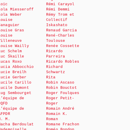
Loïc
Rémi Carayol
Lola Miesseroff
Rémi Demmi
Lola Weber
Rémy Trom et
Louise
Collectif
Canaguier
Iskashato
Louise Gras
Renaud Garcia
Louise
René-Charles
Villeneuve
Toulouse
Louise Wailly
Renée Cossette
Luc Schelm
Ricardo
Luc Śkaille
Parreira
Lucas Roxo
Ricardo Robles
Lucia Abbocchio
Richard
Lucie Breilh
Schwartz
Lucie Gerber
Rita
Lucile Carillo
Robin Ascaso
Lucile Dumont
Robin Bouctot
Lug Sembourget
Roger Foulques
L’équipe de
Roger Petit-
CQFD
Roger
L’équipe de
Romain André
AFPDR
Romain K.
M. M.
Roman
Macha Berdoulat
Romane Frachon
Mademoiselle
Roméo Bondon