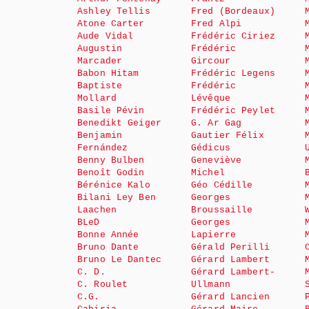
Ashley Tellis
Fred (Bordeaux)
Atone Carter
Fred Alpi
Aude Vidal
Frédéric Ciriez
Augustin
Frédéric
Marcader
Gircour
Babon Hitam
Frédéric Legens
Baptiste
Frédéric
Mollard
Lévêque
Basile Pévin
Frédéric Peylet
Benedikt Geiger
G. Ar Gag
Benjamin
Gautier Félix
Fernández
Gédicus
Benny Bulben
Geneviève
Benoît Godin
Michel
Bérénice Kalo
Géo Cédille
Bilani Ley Ben
Georges
Laachen
Broussaille
BLeD
Georges
Bonne Année
Lapierre
Bruno Dante
Gérald Perilli
Bruno Le Dantec
Gérard Lambert
C. D.
Gérard Lambert-
C. Roulet
Ullmann
C.G.
Gérard Lancien