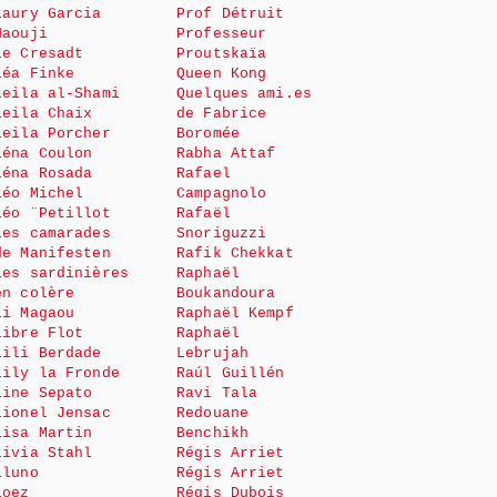
Laury Garcia
Prof Détruit
Haouji
Professeur
le Cresadt
Proutskaïa
Léa Finke
Queen Kong
Leila al-Shami
Quelques ami.es
Leila Chaix
de Fabrice
Leila Porcher
Boromée
Léna Coulon
Rabha Attaf
Léna Rosada
Rafael
Léo Michel
Campagnolo
Léo ¨Petillot
Rafaël
Les camarades
Snoriguzzi
de Manifesten
Rafik Chekkat
Les sardinières
Raphaël
en colère
Boukandoura
Li Magaou
Raphaël Kempf
Libre Flot
Raphaël
Lili Berdade
Lebrujah
Lily la Fronde
Raúl Guillén
Line Sepato
Ravi Tala
Lionel Jensac
Redouane
Lisa Martin
Benchikh
Livia Stahl
Régis Arriet
Lluno
Régis Arriet
Loez
Régis Dubois