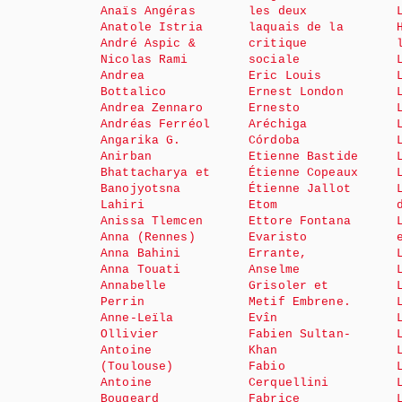
Anaïs Angéras
les deux
Anatole Istria
laquais de la
André Aspic &
critique
Nicolas Rami
sociale
Andrea
Eric Louis
Bottalico
Ernest London
Andrea Zennaro
Ernesto
Andréas Ferréol
Aréchiga
Angarika G.
Córdoba
Anirban
Etienne Bastide
Bhattacharya et
Étienne Copeaux
Banojyotsna
Étienne Jallot
Lahiri
Etom
Anissa Tlemcen
Ettore Fontana
Anna (Rennes)
Evaristo
Anna Bahini
Errante,
Anna Touati
Anselme
Annabelle
Grisoler et
Perrin
Metif Embrene.
Anne-Leïla
Evîn
Ollivier
Fabien Sultan-
Antoine
Khan
(Toulouse)
Fabio
Antoine
Cerquellini
Bougeard
Fabrice