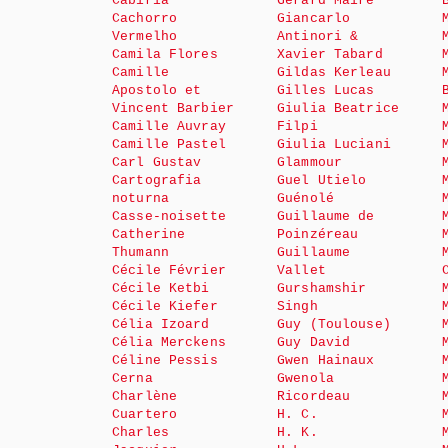
Cabiria
Gérard Maire
Cachorro
Giancarlo
Vermelho
Antinori &
Camila Flores
Xavier Tabard
Camille
Gildas Kerleau
Apostolo et
Gilles Lucas
Vincent Barbier
Giulia Beatrice
Camille Auvray
Filpi
Camille Pastel
Giulia Luciani
Carl Gustav
Glammour
Cartografia
Guel Utielo
noturna
Guénolé
Casse-noisette
Guillaume de
Catherine
Poinzéreau
Thumann
Guillaume
Cécile Février
Vallet
Cécile Ketbi
Gurshamshir
Cécile Kiefer
Singh
Célia Izoard
Guy (Toulouse)
Célia Merckens
Guy David
Céline Pessis
Gwen Hainaux
Cerna
Gwenola
Charlène
Ricordeau
Cuartero
H. C.
Charles
H. K.