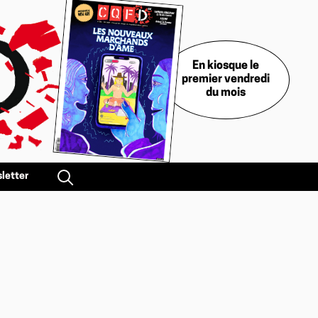
En kiosque le
premier vendredi
du mois
letter