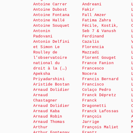
Antoine Carrer
Andreani
Antoine Dubost
Fakir
Antoine Fontana
Fall Amzer
Antoine Hallé
Fatima Zahra
Antoine Souquet
Fécile, Kostik,
Antonin
Seb 7 & Vanush
Padovani
Ferdinand
Antonio Delfini
Cazalis
et Simon Le
Florencia
Roulley de
Mazzadi
l’observatoire
Florent Gouget
national du
France Fanion
droit à la (…)
Francesco
Apeksha
Nocera
Priyadarshini
Francis Bernard
Aristide Bostan
Francisco
Arnaud Dolidier
Colaço Pedro
Arnaud
Franck Dépretz
Chastagner
Franck
Arnaud Dolidier
Dragonetti
Arnaud Kaba
Franck Lafossas
Arnaud Robin
François
Arnaud Thomas
Jarrige
Arthur
François Maliet
Arthur Fontenay
Frantz