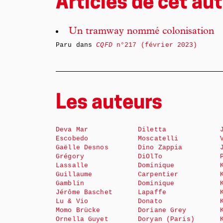
Articles de cet aut
Un tramway nommé colonisation
Paru dans
CQFD
n°217 (février 2023)
Les auteurs
Deva Mar
Diletta
Escobedo
Moscatelli
Gaëlle Desnos
Dino Zappia
Grégory
DiOlTo
Lassalle
Dominique
Guillaume
Carpentier
Gamblin
Dominique
Jérôme Baschet
Lapaffe
Lu & Vio
Donato
Momo Brücke
Doriane Grey
Ornella Guyet
Doryan (Paris)