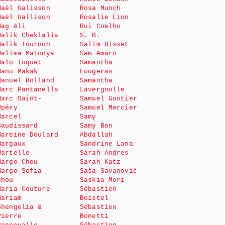
Maël Galisson
Rosa Munch
Maël Gallison
Rosalie Lion
Mag Ali
Rui Coelho
Malik Cheklalia
S. B.
Malik Tournon
Salim Bisset
Malima Matonya
Sam Amaro
Malo Toquet
Samantha
Manu Makak
Fougeras
Manuel Rolland
Samantha
Marc Pantanella
Lavergnolle
Marc Saint-
Samuel Gontier
Upéry
Samuel Mercier
Marcel
Samy
Baudissard
Samy Ben
Mareine Doulard
Abdallah
Margaux
Sandrine Lana
Wartelle
Sarah Andres
Margo Chou
Sarah Katz
Margo Sofia
Saša Savanović
Chou
Saskia Mori
Maria Couture
Sébastien
Mariam
Boistel
Shengelia &
Sébastien
Pierre
Bonetti