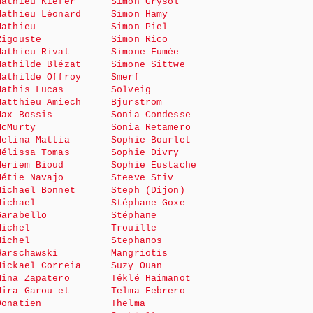
Mathieu Kiefer
Simon Grysol
Mathieu Léonard
Simon Hamy
Mathieu
Simon Piel
Rigouste
Simon Rico
Mathieu Rivat
Simone Fumée
Mathilde Blézat
Simone Sittwe
Mathilde Offroy
Smerf
Mathis Lucas
Solveig
Matthieu Amiech
Bjurström
Max Bossis
Sonia Condesse
McMurty
Sonia Retamero
Melina Mattia
Sophie Bourlet
Mélissa Tomas
Sophie Divry
Meriem Bioud
Sophie Eustache
Métie Navajo
Steeve Stiv
Michaël Bonnet
Steph (Dijon)
Michael
Stéphane Goxe
Garabello
Stéphane
Michel
Trouille
Michel
Stephanos
Warschawski
Mangriotis
Mickael Correia
Suzy Ouan
Mina Zapatero
Téklé Haimanot
Mira Garou et
Telma Febrero
Donatien
Thelma