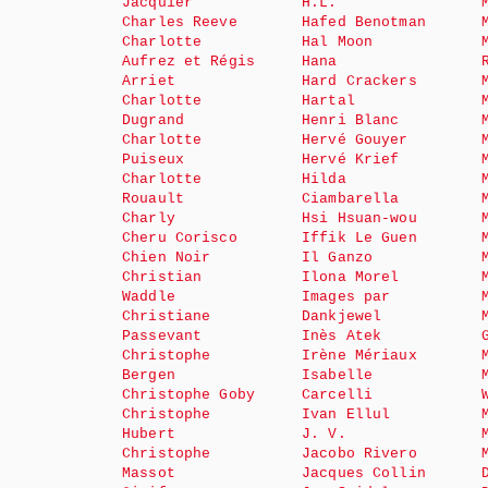
Jacquier
H.L.
Charles Reeve
Hafed Benotman
Charlotte
Hal Moon
Aufrez et Régis
Hana
Arriet
Hard Crackers
Charlotte
Hartal
Dugrand
Henri Blanc
Charlotte
Hervé Gouyer
Puiseux
Hervé Krief
Charlotte
Hilda
Rouault
Ciambarella
Charly
Hsi Hsuan-wou
Cheru Corisco
Iffik Le Guen
Chien Noir
Il Ganzo
Christian
Ilona Morel
Waddle
Images par
Christiane
Dankjewel
Passevant
Inès Atek
Christophe
Irène Mériaux
Bergen
Isabelle
Christophe Goby
Carcelli
Christophe
Ivan Ellul
Hubert
J. V.
Christophe
Jacobo Rivero
Massot
Jacques Collin