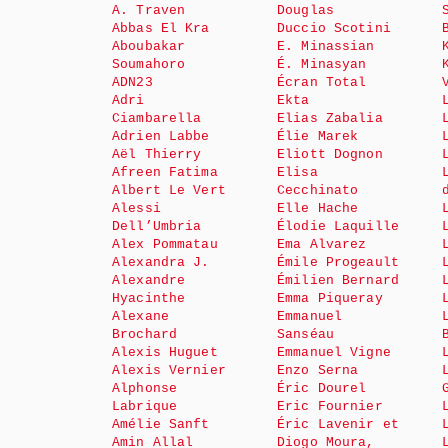
A. Traven
Douglas
Abbas El Kra
Duccio Scotini
Aboubakar
E. Minassian
Soumahoro
É. Minasyan
ADN23
Écran Total
Adri
Ekta
Ciambarella
Elias Zabalia
Adrien Labbe
Élie Marek
Aël Thierry
Eliott Dognon
Afreen Fatima
Elisa
Albert Le Vert
Cecchinato
Alessi
Elle Hache
Dell’Umbria
Élodie Laquille
Alex Pommatau
Ema Alvarez
Alexandra J.
Émile Progeault
Alexandre
Émilien Bernard
Hyacinthe
Emma Piqueray
Alexane
Emmanuel
Brochard
Sanséau
Alexis Huguet
Emmanuel Vigne
Alexis Vernier
Enzo Serna
Alphonse
Éric Dourel
Labrique
Eric Fournier
Amélie Sanft
Éric Lavenir et
Amin Allal
Diogo Moura,