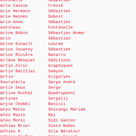
Bonnevalle
Sébastien
Marie Causse
Creusé
Marie Hermann
Sébastien
Marie Nennès
Dubost
Marie-Anne
Sébastien
Boutoleau
Fontenelle
Marine Bobin
Sébastien Homer
Mario
Sébastien
Marion Esnault
Lourme
Marius Jouanny
Sébastien
Marius Rivière
Navarro
Marlène Benquet
Séditions
Martin Alric
Graphiques
Martin Barzilai
Semyon
Martin
Grigoryev
Chouratévla
Serge André
Martin Seux
Serge
Martine Ruchat
Quadrupanni
Martinez
Serge(ï)
Maryse Chebbi
Bonicci
Mateo Matzo
Shivangi Mariam
Mateo Mazzo
Raj
Matéo Morsi
Sidi Gaston
Mathieu Brier
Siete Nubes
Mathieu K.
Sila Bératour