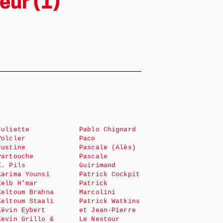
eur (1)
Juliette
Pablo Chignard
Volcler
Paco
Justine
Pascale (Alès)
Partouche
Pascale
K. Pils
Guirimand
Karima Younsi
Patrick Cockpit
Kelb H’mar
Patrick
Keltoum Brahna
Marcolini
Keltoum Staali
Patrick Watkins
Kévin Eybert
et Jean-Pierre
Kevin Grillo &
Le Nestour