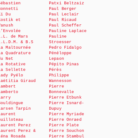
Sébastien
Patxi Beltzaiz
Bonnetti
Paul Berger
Ki Du
Paul Leclair
Kostik et
Paul Ricaud
Vanush
Paul Scheffer
L’Envolée
Pauline Laplace
L.L. de Mars
Pauline
L.L.D.M. & B.S
Stroesser
La Maltournée
Pedro Fidalgo
La Quadrature
Pénéloppe
du Net
Lepaon
La Rotative
Pépito Pinas
La Sellette
Pérès
Lady Pyélo
Philippe
Laëtitia Giraud
Wannesson
Lambert
Pierre
Lamberto
Bonnevalle
Larry
Pierre Etbunk
Bouldingue
Pierre Isnard-
Larsen Tarpin
Dupuy
Laurent
Pierre Myriade
Guilloteau
Pierre Onraed
Laurent Perez
Pierre Plate
Laurent Perez &
Pierre Souchon
Léna Rosada
Pierre Stambul